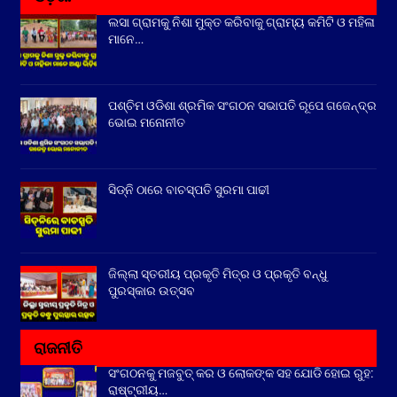
ଲସା ଗ୍ରାମକୁ ନିଶା ମୁକ୍ତ କରିବାକୁ ଗ୍ରାମ୍ୟ କମିଟି ଓ ମହିଳା
ମାନେ…
ପଶ୍ଚିମ ଓଡିଶା ଶ୍ରମିକ ସଂଗଠନ ସଭାପତି ରୂପେ ଗଜେନ୍ଦ୍ର
ଭୋଇ ମନୋନୀତ
ସିଡ୍‌ନି ଠାରେ ବାଚସ୍ପତି ସୁରମା ପାଢୀ
ଜିଲ୍ଲା ସ୍ତରୀୟ ପ୍ରକୃତି ମିତ୍ର ଓ ପ୍ରକୃତି ବନ୍ଧୁ
ପୁରସ୍କାର ଉତ୍ସବ
ରାଜନୀତି
ସଂଗଠନକୁ ମଜବୁତ୍ କର ଓ ଲୋକଙ୍କ ସହ ଯୋଡି ହୋଇ ରୁହ:
ରାଷ୍ଟ୍ରୀୟ…