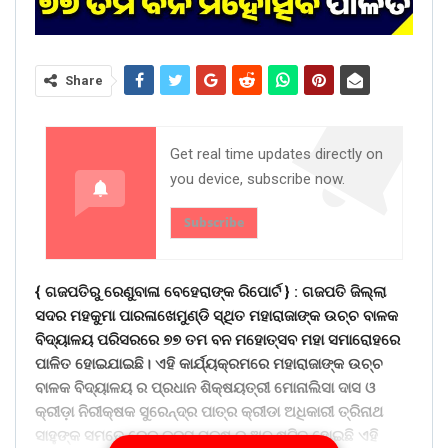
Share
Get real time updates directly on
you device, subscribe now.
Subscribe
{ ଗଜପତିରୁ ରେଣୁବାଳା ବେହେରାଙ୍କ ରିପୋର୍ଟ } :
ଗଜପତି ଜିଲ୍ଲା
ସଦର ମହକୁମା ପାରଳାଖେମୁଣ୍ଡି ସ୍ଥିତ ମହାରାଜାଙ୍କ ଉଚ୍ଚ ବାଳକ
ବିଦ୍ୟାଳୟ ପରିସରରେ ୭୭ ତମ ବନ ମହୋତ୍ସବ ମହା ସମାରୋହରେ
ପାଳିତ ହୋଇଯାଇଛି। ଏହି କାର୍ଯ୍ୟକ୍ରମରେ ମହାରାଜାଙ୍କ ଉଚ୍ଚ
ବାଳକ ବିଦ୍ୟାଳୟ ର ପ୍ରଧାନ ଶିକ୍ଷୟତ୍ରୀ ମୋନାଲିସା ଦାସ ଓ
କ୍ରୀଡ଼ା ନିରୀକ୍ଷକ ସୁରେନ୍ଦ୍ର ପାତ୍ର କ୍ରୀଡା ଅଧିକାରୀ ତ୍ରିନାଥ
ସାହୁଙ୍କ ସମତେ ରେଡ କ୍ରସ ପକ୍ଷ ରୁ ଅନୁ ଷ୍ଟିତ ହୋଇଛି ଏହି