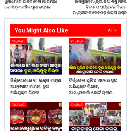
ଧୁମଧାମରେ ପାଳିତ ହେଲା ମାଁ ରମ୍ଭା
ଉପମୁଖ୍ୟମନ୍ତ୍ରୀ ତଥା ଶିଶୁ ମହିଳା
ଦେବୀଙ୍କ ବାର୍ଷିକ ପୂଜା ଉତ୍ସବ
ବିକାଶ ଓ ପର୍ଯ୍ୟଟନ ବିଭାଗ
ମନ୍ତ୍ରୀଙ୍କ ଦେବଗଡ଼ ଜିଲ୍ଲା ଗସ୍ତ
You Might Also Like
All
ଅନ୍ୟାନ୍ୟ
ଅନ୍ୟାନ୍ୟ
ତିର୍ତ୍ତୋଲରେ ୧୮ ଲକ୍ଷ ଟଙ୍କା
ତିର୍ତ୍ତୋଲ ପୁଲିସ ହାତରେ ଦୁଇ
ଆତ୍ମସାତ୍ ମାମଲା: ଦୁଇ
ଅଭିଯୁକ୍ତ ଗିରଫ,
ଅଭିଯୁକ୍ତ ଗିରଫ
ଆସନ୍ତାକାଲି କୋର୍ଟ ଚାଲାଣ
ଅନ୍ୟାନ୍ୟ
ଅନ୍ୟାନ୍ୟ