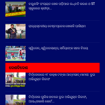
ବରୁଣସିଂ ପଂଚାୟତ ଖେଳ ପଡ଼ିଆର ଉନ୍ନତି କରଣ ଓ 5T
ସ୍କୁଲରେ କ୍ରୀଡ଼ା…
ରାଜ୍ୟସ୍ତରୀୟ ବେଞ୍ଚପ୍ରେସ ଖେଳାଳି ଘାସିରାମ
ସ୍ୱିଡେନ, ସ୍ୱିଜରଲାଣ୍ଡ, ସର୍ବିୟାଙ୍କ ସହଜ ବିଜୟ
ଦେଶବିଦେଶ
ତିର୍ତ୍ତୋଲରେ ୧୮ ଲକ୍ଷ ଟଙ୍କା ଆତ୍ମସାତ୍ ମାମଲା: ଦୁଇ
ଅଭିଯୁକ୍ତ ଗିରଫ
ତିର୍ତ୍ତୋଲ ପୁଲିସ ହାତରେ ଦୁଇ ଅଭିଯୁକ୍ତ ଗିରଫ,
ଆସନ୍ତାକାଲି କୋର୍ଟ…