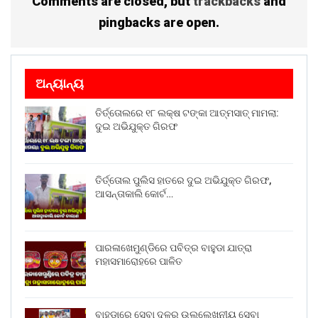
Comments are closed, but
trackbacks
and
pingbacks are open.
ଅନ୍ୟାନ୍ୟ
ତିର୍ତ୍ତୋଲରେ ୧୮ ଲକ୍ଷ ଟଙ୍କା ଆତ୍ମସାତ୍ ମାମଲା:
ଦୁଇ ଅଭିଯୁକ୍ତ ଗିରଫ
ତିର୍ତ୍ତୋଲ ପୁଲିସ ହାତରେ ଦୁଇ ଅଭିଯୁକ୍ତ ଗିରଫ,
ଆସନ୍ତାକାଲି କୋର୍ଟ…
ପାରଳାଖେମୁଣ୍ଡିରେ ପବିତ୍ର ବାହୁଡା ଯାତ୍ରା
ମହାସମାରୋହରେ ପାଳିତ
ବାହୁଡ଼ାରେ ସେବା ଦଳର ଉଲ୍ଲେଖନୀୟ ସେବା