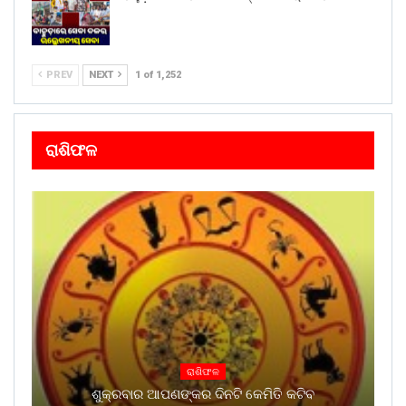
PREV
NEXT
1 of 1,252
ରାଶିଫଳ
ରାଶିଫଳ
ଶୁକ୍ରବାର ଆପଣଙ୍କର ଦିନଟି କେମିତି କଟିବ