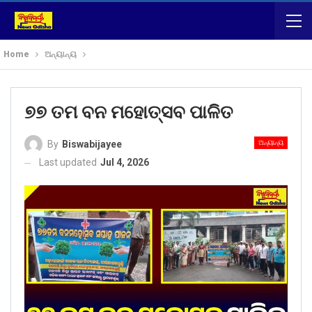
Home
ଅନ୍ୟାନ୍ୟ
୭୭ ତମ ବନ ମହୋତ୍ସବ ପାଳିତ
ଅନ୍ୟାନ୍ୟ
By
Biswabijayee
Last updated
Jul 4, 2026