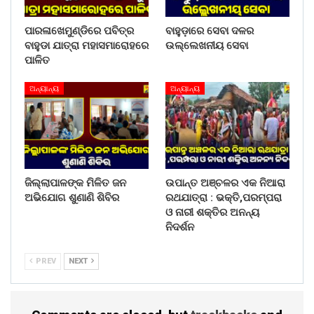
ପାରଳାଖେମୁଣ୍ଡିରେ ପବିତ୍ର
ବାହୁଡ଼ାରେ ସେବା ଦଳର
ବାହୁଡା ଯାତ୍ରା ମହାସମାରୋହରେ
ଉଲ୍ଲେଖନୀୟ ସେବା
ପାଳିତ
ଅନ୍ୟାନ୍ୟ
ଅନ୍ୟାନ୍ୟ
ଜିଲ୍ଲାପାଳଙ୍କ ମିଳିତ ଜନ
ଉପାନ୍ତ ଅଞ୍ଚଳର ଏକ ନିଆରା
ଅଭିଯୋଗ ଶୁଣାଣି ଶିବିର
ରଥଯାତ୍ରା : ଭକ୍ତି,ପରମ୍ପରା
ଓ ନାରୀ ଶକ୍ତିର ଅନନ୍ୟ
ନିଦର୍ଶନ
PREV
NEXT