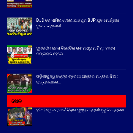
BJD ରେ ସାମିଲ ହେଲେ ଯାଜପୁର BJP ଯୁବ ମୋର୍ଚ୍ଚାର
ଦୁଇ ପଦାଧିକାରୀ…
ପୁନଗର୍ଠନ ହେଲା ବିଜେଡିର ଗଣମାଧ୍ୟମ ଟିମ୍ : ମାନସ
ମଙ୍ଗରାଜ ହେଲେ…
ଓଡ଼ିଶାକୁ ସ୍ୱତନ୍ତ୍ର ଶ୍ରେଣୀ ରାଜ୍ୟର ମାନ୍ୟତା ଦିଅ :
ରାଜ୍ୟସଭାରେ…
ଖେଳ
ହକି ବିଶ୍ୱକପ୍ ପାଇଁ ବିହାର ମୁଖ୍ୟମନ୍ତ୍ରୀଙ୍କୁ ନିମନ୍ତ୍ରଣ