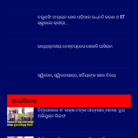
ବରୁଣସିଂ ପଂଚାୟତ ଖେଳ ପଡ଼ିଆର ଉନ୍ନତି କରଣ ଓ 5T
ସ୍କୁଲରେ କ୍ରୀଡ଼ା…
ରାଜ୍ୟସ୍ତରୀୟ ବେଞ୍ଚପ୍ରେସ ଖେଳାଳି ଘାସିରାମ
ସ୍ୱିଡେନ, ସ୍ୱିଜରଲାଣ୍ଡ, ସର୍ବିୟାଙ୍କ ସହଜ ବିଜୟ
ଦେଶବିଦେଶ
ତିର୍ତ୍ତୋଲରେ ୧୮ ଲକ୍ଷ ଟଙ୍କା ଆତ୍ମସାତ୍ ମାମଲା: ଦୁଇ
ଅଭିଯୁକ୍ତ ଗିରଫ