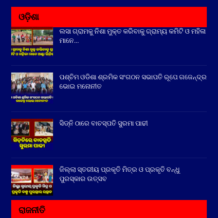
ଓଡ଼ିଶା
ଲସା ଗ୍ରାମକୁ ନିଶା ମୁକ୍ତ କରିବାକୁ ଗ୍ରାମ୍ୟ କମିଟି ଓ ମହିଳା
ମାନେ…
ପଶ୍ଚିମ ଓଡିଶା ଶ୍ରମିକ ସଂଗଠନ ସଭାପତି ରୂପେ ଗଜେନ୍ଦ୍ର
ଭୋଇ ମନୋନୀତ
ସିଡ୍‌ନି ଠାରେ ବାଚସ୍ପତି ସୁରମା ପାଢୀ
ଜିଲ୍ଲା ସ୍ତରୀୟ ପ୍ରକୃତି ମିତ୍ର ଓ ପ୍ରକୃତି ବନ୍ଧୁ
ପୁରସ୍କାର ଉତ୍ସବ
ରାଜନୀତି