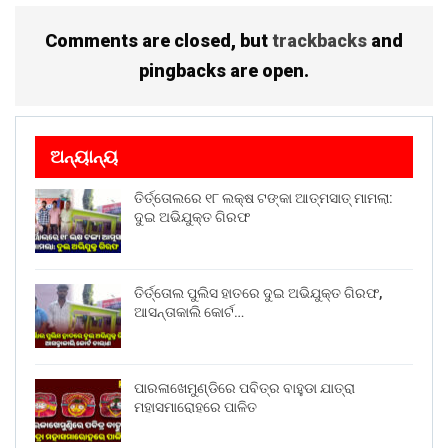
Comments are closed, but
trackbacks
and
pingbacks are open.
ଅନ୍ୟାନ୍ୟ
ତିର୍ତ୍ତୋଲରେ ୧୮ ଲକ୍ଷ ଟଙ୍କା ଆତ୍ମସାତ୍ ମାମଲା:
ଦୁଇ ଅଭିଯୁକ୍ତ ଗିରଫ
ତିର୍ତ୍ତୋଲ ପୁଲିସ ହାତରେ ଦୁଇ ଅଭିଯୁକ୍ତ ଗିରଫ,
ଆସନ୍ତାକାଲି କୋର୍ଟ…
ପାରଳାଖେମୁଣ୍ଡିରେ ପବିତ୍ର ବାହୁଡା ଯାତ୍ରା
ମହାସମାରୋହରେ ପାଳିତ