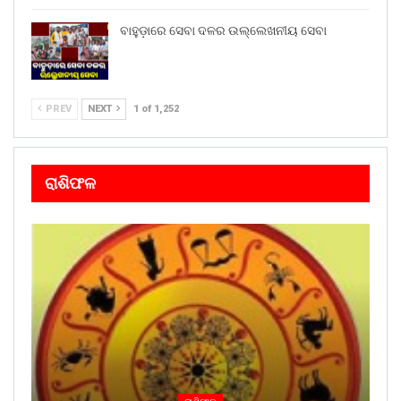
ବାହୁଡ଼ାରେ ସେବା ଦଳର ଉଲ୍ଲେଖନୀୟ ସେବା
PREV
NEXT
1 of 1,252
ରାଶିଫଳ