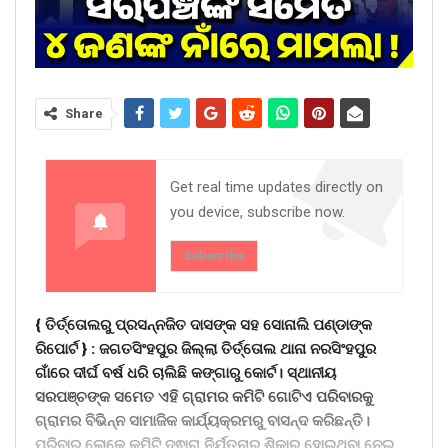
Share
Get real time updates directly on
you device, subscribe now.
Subscribe
{ ତିର୍ତ୍ତୋଲରୁ ପ୍ରସନ୍ନଜିତ ଦାସଙ୍କ ସହ ସୋନାଲି ପଣ୍ଡାଙ୍କ
ରିପୋର୍ଟ } : ଜଗତସିଂହପୁର ଜିଲ୍ଲା ତିର୍ତ୍ତୋଲ ଥାନା ନରସିଂହପୁର
ଗାଁରେ ଦୀର୍ଘ ବର୍ଷ ଧରି ଚାଲିଛି କଙ୍ଗାରୁ କୋର୍ଟ। ସ୍ଥାନୀୟ
ସରପଞ୍ଚଙ୍କ ସମେତ ଏହି ଗ୍ରାମର କମିଟି ଗୋଟିଏ ପରିବାରକୁ
ଗ୍ରାମର ବିଭିନ୍ନ ସାମାଜିକ କାର୍ଯ୍ୟକ୍ରମରୁ ବାସନ୍ଦ କରିଛନ୍ତି।
ପରିବାର ଲୋକେ କମିଟି ଦ୍ଵାରା ନିର୍ଯତନାର ଶିକାର ହୋଇଥିବା ନେଇ