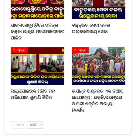
ପାରଳାଖେମୁଣ୍ଡିରେ ପବିତ୍ର
ବାହୁଡ଼ାରେ ସେବା ଦଳର
ବାହୁଡା ଯାତ୍ରା ମହାସମାରୋହରେ
ଉଲ୍ଲେଖନୀୟ ସେବା
ପାଳିତ
ଅନ୍ୟାନ୍ୟ
ଅନ୍ୟାନ୍ୟ
ଜିଲ୍ଲାପାଳଙ୍କ ମିଳିତ ଜନ
ଉପାନ୍ତ ଅଞ୍ଚଳର ଏକ ନିଆରା
ଅଭିଯୋଗ ଶୁଣାଣି ଶିବିର
ରଥଯାତ୍ରା : ଭକ୍ତି,ପରମ୍ପରା
ଓ ନାରୀ ଶକ୍ତିର ଅନନ୍ୟ
ନିଦର୍ଶନ
PREV
NEXT