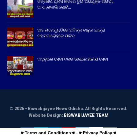
ତିର୍ତ୍ତୋଲ ପୁଲିସ ହାତରେ ଦୁଇ ଅଭିଯୁକ୍ତ ଗିରଫ,
ଆସନ୍ତାକାଲି କୋର୍ଟ…
ପାରଳାଖେମୁଣ୍ଡିରେ ପବିତ୍ର ବାହୁଡା ଯାତ୍ରା
ମହାସମାରୋହରେ ପାଳିତ
ବାହୁଡ଼ାରେ ସେବା ଦଳର ଉଲ୍ଲେଖନୀୟ ସେବା
© 2026 - Biswabijayee News Odisha. All Rights Reserved.
Website Design:
BISWABIJAYEE TEAM
☛Terms and Conditions☚
-
☛Privacy Policy☚