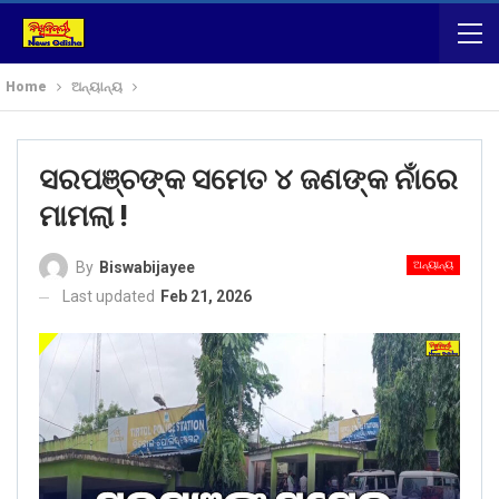
Home
ଅନ୍ୟାନ୍ୟ
ସରପଞ୍ଚଙ୍କ ସମେତ ୪ ଜଣଙ୍କ ନାଁରେ
ମାମଲା !
ଅନ୍ୟାନ୍ୟ
By
Biswabijayee
Last updated
Feb 21, 2026