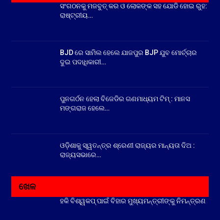
ସଂଗଠନକୁ ମଜବୁତ୍ କର ଓ ଲୋକଙ୍କ ସହ ଯୋଡି ହୋଇ ରୁହ:
ରାଷ୍ଟ୍ରୀୟ…
BJD ରେ ସାମିଲ ହେଲେ ଯାଜପୁର BJP ଯୁବ ମୋର୍ଚ୍ଚାର
ଦୁଇ ପଦାଧିକାରୀ…
ପୁନଗର୍ଠନ ହେଲା ବିଜେଡିର ଗଣମାଧ୍ୟମ ଟିମ୍ : ମାନସ
ମଙ୍ଗରାଜ ହେଲେ…
ଓଡ଼ିଶାକୁ ସ୍ୱତନ୍ତ୍ର ଶ୍ରେଣୀ ରାଜ୍ୟର ମାନ୍ୟତା ଦିଅ :
ରାଜ୍ୟସଭାରେ…
ଖେଳ
ହକି ବିଶ୍ୱକପ୍ ପାଇଁ ବିହାର ମୁଖ୍ୟମନ୍ତ୍ରୀଙ୍କୁ ନିମନ୍ତ୍ରଣ