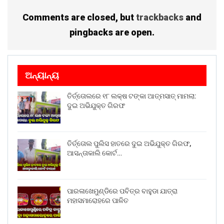
Comments are closed, but
trackbacks
and
pingbacks are open.
ଅନ୍ୟାନ୍ୟ
ତିର୍ତ୍ତୋଲରେ ୧୮ ଲକ୍ଷ ଟଙ୍କା ଆତ୍ମସାତ୍ ମାମଲା:
ଦୁଇ ଅଭିଯୁକ୍ତ ଗିରଫ
ତିର୍ତ୍ତୋଲ ପୁଲିସ ହାତରେ ଦୁଇ ଅଭିଯୁକ୍ତ ଗିରଫ,
ଆସନ୍ତାକାଲି କୋର୍ଟ…
ପାରଳାଖେମୁଣ୍ଡିରେ ପବିତ୍ର ବାହୁଡା ଯାତ୍ରା
ମହାସମାରୋହରେ ପାଳିତ