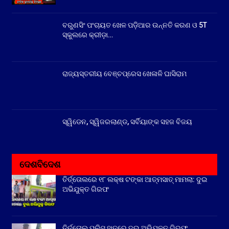
ବରୁଣସିଂ ପଂଚାୟତ ଖେଳ ପଡ଼ିଆର ଉନ୍ନତି କରଣ ଓ 5T
ସ୍କୁଲରେ କ୍ରୀଡ଼ା…
ରାଜ୍ୟସ୍ତରୀୟ ବେଞ୍ଚପ୍ରେସ ଖେଳାଳି ଘାସିରାମ
ସ୍ୱିଡେନ, ସ୍ୱିଜରଲାଣ୍ଡ, ସର୍ବିୟାଙ୍କ ସହଜ ବିଜୟ
ଦେଶବିଦେଶ
ତିର୍ତ୍ତୋଲରେ ୧୮ ଲକ୍ଷ ଟଙ୍କା ଆତ୍ମସାତ୍ ମାମଲା: ଦୁଇ
ଅଭିଯୁକ୍ତ ଗିରଫ
ତିର୍ତ୍ତୋଲ ପୁଲିସ ହାତରେ ଦୁଇ ଅଭିଯୁକ୍ତ ଗିରଫ,