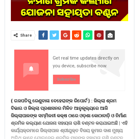
Share
Get real time updates directly on
you device, subscribe now.
Subscribe
{ ଗଜପତିରୁ ରେଣୁବାଳା ବେହେରାଙ୍କ ରିପୋର୍ଟ } :
ଜିଲ୍ଲା ଶ୍ରମ
ବିଭାଗ ଓ ଜିଲ୍ଲା ପ୍ରଶାସନର ମିଳିତ ଆନୁକୂଲ୍ୟରେ ଆଜି
ଜିଲ୍ଲାପାଳଙ୍କ ସମ୍ମିଳନୀ କକ୍ଷ ଠାରେ ଓଡ଼ଶା କୋଠାବାଡ଼ି ଓ ନିର୍ମାଣ
ଶ୍ରମିକ କଲ୍ୟାଣ ଯୋଜନା ସହାୟତା ରାଶି ବଣ୍ଟନ କରାଯାଇଅଛି | ଏହି
କାର୍ଯ୍ୟକ୍ରମରେ ଜିଲ୍ଲାପାଳ ଶ୍ରୀଯୁକ୍ତ ବିଜୟ କୁମାର ଦାଶ ମୁଖ୍ୟ
ଅତିଥି ଭାବେ ଯୋଗଦେଇ ଶ୍ରମିକ ମାନଙ୍କୁ ସହାୟତା ରାଶି ବଣ୍ଟନ