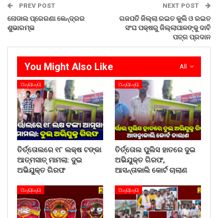
WhatsApp
PREV POST
NEXT POST
ନୋଡାଲ ପ୍ରେରଣା କେନ୍ଦ୍ରର
ଗଜପତି ଜିଲ୍ଲା ରଇତ କୁଲି ଓ ରଇତ
ଶୁଭାରମ୍ଭ
ସଂଘ ପକ୍ଷରୁ ଜିଲ୍ଲାପାଳଙ୍କୁ ଦାବି
ପତ୍ର ପ୍ରଦାନ
You Might Also Like
All
ଅନ୍ୟାନ୍ୟ
ଅନ୍ୟାନ୍ୟ
ତିର୍ତ୍ତୋଲରେ ୧୮ ଲକ୍ଷ ଟଙ୍କା
ତିର୍ତ୍ତୋଲ ପୁଲିସ ହାତରେ ଦୁଇ
ଆତ୍ମସାତ୍ ମାମଲା: ଦୁଇ
ଅଭିଯୁକ୍ତ ଗିରଫ,
ଅଭିଯୁକ୍ତ ଗିରଫ
ଆସନ୍ତାକାଲି କୋର୍ଟ ଚାଲାଣ
ଅନ୍ୟାନ୍ୟ
ଅନ୍ୟାନ୍ୟ