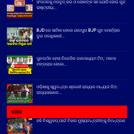
ସଂଗଠନକୁ ମଜବୁତ୍ କର ଓ ଲୋକଙ୍କ ସହ ଯୋଡି ହୋଇ ରୁହ:
ରାଷ୍ଟ୍ରୀୟ…
BJD ରେ ସାମିଲ ହେଲେ ଯାଜପୁର BJP ଯୁବ ମୋର୍ଚ୍ଚାର
ଦୁଇ ପଦାଧିକାରୀ…
ପୁନଗର୍ଠନ ହେଲା ବିଜେଡିର ଗଣମାଧ୍ୟମ ଟିମ୍ : ମାନସ
ମଙ୍ଗରାଜ ହେଲେ…
ଓଡ଼ିଶାକୁ ସ୍ୱତନ୍ତ୍ର ଶ୍ରେଣୀ ରାଜ୍ୟର ମାନ୍ୟତା ଦିଅ :
ରାଜ୍ୟସଭାରେ…
ଖେଳ
ହକି ବିଶ୍ୱକପ୍ ପାଇଁ ବିହାର ମୁଖ୍ୟମନ୍ତ୍ରୀଙ୍କୁ ନିମନ୍ତ୍ରଣ