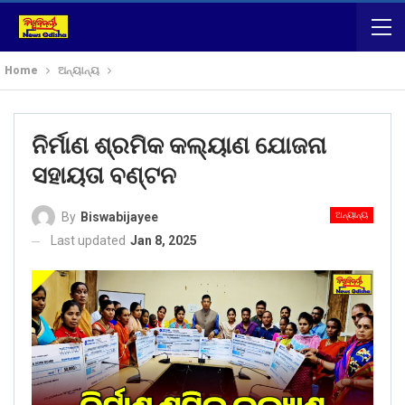
Home
ଅନ୍ୟାନ୍ୟ
ନିର୍ମାଣ ଶ୍ରମିକ କଲ୍ୟାଣ ଯୋଜନା
ସହାୟତା ବଣ୍ଟନ
ଅନ୍ୟାନ୍ୟ
By
Biswabijayee
Last updated
Jan 8, 2025