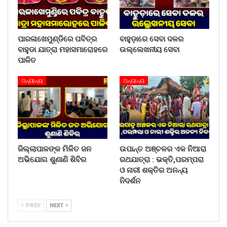
ପାରଳାଖେମୁଣ୍ଡିରେ ପବିତ୍ର
ବାହୁଡ଼ାରେ ସେବା ଦଳର
ବାହୁଡା ଯାତ୍ରା ମହାସମାରୋହରେ
ଉଲ୍ଲେଖନୀୟ ସେବା
ପାଳିତ
ଅନ୍ୟାନ୍ୟ
ଅନ୍ୟାନ୍ୟ
ଜିଲ୍ଲାପାଳଙ୍କ ମିଳିତ ଜନ
ଉପାନ୍ତ ଅଞ୍ଚଳର ଏକ ନିଆରା
ଅଭିଯୋଗ ଶୁଣାଣି ଶିବିର
ରଥଯାତ୍ରା : ଭକ୍ତି,ପରମ୍ପରା
ଓ ନାରୀ ଶକ୍ତିର ଅନନ୍ୟ
ନିଦର୍ଶନ
PREV
NEXT