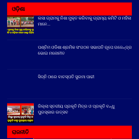
ଓଡ଼ିଶା
ଲସା ଗ୍ରାମକୁ ନିଶା ମୁକ୍ତ କରିବାକୁ ଗ୍ରାମ୍ୟ କମିଟି ଓ ମହିଳା
ମାନେ…
ପଶ୍ଚିମ ଓଡିଶା ଶ୍ରମିକ ସଂଗଠନ ସଭାପତି ରୂପେ ଗଜେନ୍ଦ୍ର
ଭୋଇ ମନୋନୀତ
ସିଡ୍‌ନି ଠାରେ ବାଚସ୍ପତି ସୁରମା ପାଢୀ
ଜିଲ୍ଲା ସ୍ତରୀୟ ପ୍ରକୃତି ମିତ୍ର ଓ ପ୍ରକୃତି ବନ୍ଧୁ
ପୁରସ୍କାର ଉତ୍ସବ
ରାଜନୀତି