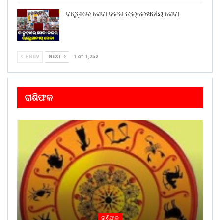
ବାହୁଡ଼ାରେ ସେବା ଦଳର ଉଲ୍ଲେଖନୀୟ ସେବା
PREV
NEXT
1 of 1,252
ରାଶିଫଳ
ରାଶିଫଳ