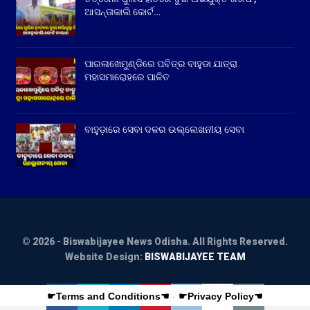
ଆସନ୍ତାକାଲି କୋର୍ଟ…
ପାରଳାଖେମୁଣ୍ଡିରେ ପବିତ୍ର ବାହୁଡା ଯାତ୍ରା
ମହାସମାରୋହରେ ପାଳିତ
ବାହୁଡ଼ାରେ ସେବା ଦଳର ଉଲ୍ଲେଖନୀୟ ସେବା
© 2026 - Biswabijayee News Odisha. All Rights Reserved.
Website Design:
BISWABIJAYEE TEAM
☛Terms and Conditions☚
-
☛Privacy Policy☚