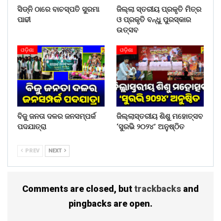
ସିଡ୍‌ନି ଠାରେ ବାଚସ୍ପତି ସୁରମା
ଜିଲ୍ଲା ସ୍ତରୀୟ ପ୍ରକୃତି ମିତ୍ର
ପାଢୀ
ଓ ପ୍ରକୃତି ବନ୍ଧୁ ପୁରସ୍କାର
ଉତ୍ସବ
ଓଡ଼ିଶା
ଓଡ଼ିଶା
ବିଜୁ ଜନତା ଦଳର ଜନସମ୍ପର୍କ
ଜିଲ୍ଲାସ୍ତରୀୟ ଶିଶୁ ମହୋତ୍ସବ
ପଦଯାତ୍ରା
‘ସୁରଭି ୨୦୨୪’ ଅନୁଷ୍ଠିତ
PREV
NEXT
Comments are closed, but
trackbacks
and
pingbacks are open.