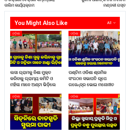
WhatsApp
ତାଲିମ କାର୍ଯ୍ୟକ୍ରମ
ମଣ୍ଡଳୀ ଗସ୍ତ
You Might Also Like
All
ଓଡ଼ିଶା
ଓଡ଼ିଶା
ଲସା ଗ୍ରାମକୁ ନିଶା ମୁକ୍ତ
ପଶ୍ଚିମ ଓଡିଶା ଶ୍ରମିକ
କରିବାକୁ ଗ୍ରାମ୍ୟ କମିଟି ଓ
ସଂଗଠନ ସଭାପତି ରୂପେ
ମହିଳା ମାନେ ଅଣ୍ଟା ଭିଡ଼ିଲେ
ଗଜେନ୍ଦ୍ର ଭୋଇ ମନୋନୀତ
ଓଡ଼ିଶା
ଓଡ଼ିଶା