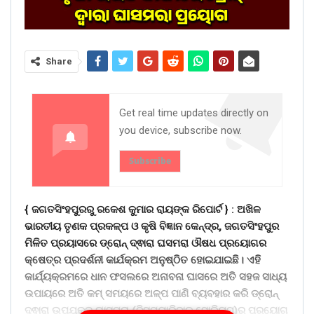
Share
Get real time updates directly on
you device, subscribe now.
Subscribe
{ ଜଗତସିଂହପୁରରୁ ରକେଶ କୁମାର ରାୟଙ୍କ ରିପୋର୍ଟ } :
ଅଖିଳ
ଭାରତୀୟ ତୃଣକ ପ୍ରକଳ୍ପ ଓ କୃଷି ବିଜ୍ଞାନ କେନ୍ଦ୍ର, ଜଗତସିଂହପୁର
ମିଳିତ ପ୍ରୟାସରେ ଡ୍ରୋନ୍ ଦ୍ଵାରା ଘସମରା ଔଷଧ ପ୍ରୟୋଗର
କ୍ଷେତ୍ର ପ୍ରଦର୍ଶନୀ କାର୍ଯକ୍ରମ ଅନୁଷ୍ଠିତ ହୋଇଯାଇଛି। ଏହି
କାର୍ଯ୍ୟକ୍ରମରେ ଧାନ ଫସଲରେ ଅନାବନା ଘାସରେ ଅତି ସହଜ ସାଧ୍ୟ
ଉପାୟରେ ଅତି କମ୍ ସମୟରେ ଅଳ୍ପ ପାଣି ବ୍ୟବହାର କରି ଡ୍ରୋନ୍
ଦ୍ଵାରା ଉପଯୁକ୍ତ ଘାସମରା (ବିସପ୍ୟାରିବାକ୍ ସୋଡିୟମ)ର ପ୍ରୟୋଗ