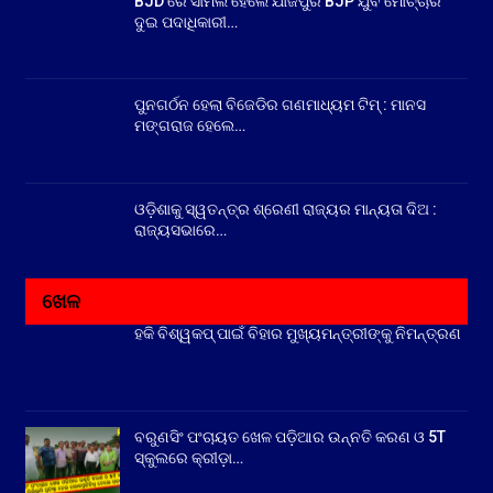
BJD ରେ ସାମିଲ ହେଲେ ଯାଜପୁର BJP ଯୁବ ମୋର୍ଚ୍ଚାର
ଦୁଇ ପଦାଧିକାରୀ…
ପୁନଗର୍ଠନ ହେଲା ବିଜେଡିର ଗଣମାଧ୍ୟମ ଟିମ୍ : ମାନସ
ମଙ୍ଗରାଜ ହେଲେ…
ଓଡ଼ିଶାକୁ ସ୍ୱତନ୍ତ୍ର ଶ୍ରେଣୀ ରାଜ୍ୟର ମାନ୍ୟତା ଦିଅ :
ରାଜ୍ୟସଭାରେ…
ଖେଳ
ହକି ବିଶ୍ୱକପ୍ ପାଇଁ ବିହାର ମୁଖ୍ୟମନ୍ତ୍ରୀଙ୍କୁ ନିମନ୍ତ୍ରଣ
ବରୁଣସିଂ ପଂଚାୟତ ଖେଳ ପଡ଼ିଆର ଉନ୍ନତି କରଣ ଓ 5T
ସ୍କୁଲରେ କ୍ରୀଡ଼ା…