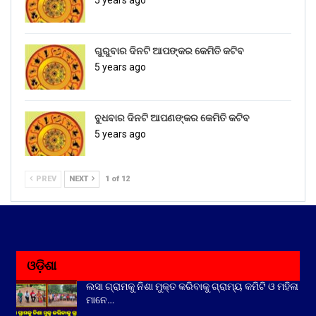
5 years ago
ଗୁରୁବାର ଦିନଟି ଆପଙ୍କର କେମିତି କଟିବ
5 years ago
ବୁଧବାର ଦିନଟି ଆପଣଙ୍କର କେମିତି କଟିବ
5 years ago
PREV
NEXT
1 of 12
ଓଡ଼ିଶା
ଲସା ଗ୍ରାମକୁ ନିଶା ମୁକ୍ତ କରିବାକୁ ଗ୍ରାମ୍ୟ କମିଟି ଓ ମହିଳା
ମାନେ…