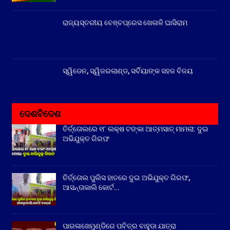
ରାଜ୍ୟସ୍ତରୀୟ ବେଞ୍ଚପ୍ରେସ ଖେଳାଳି ଘାସିରାମ
ସ୍ୱିଡେନ, ସ୍ୱିଜରଲାଣ୍ଡ, ସର୍ବିୟାଙ୍କ ସହଜ ବିଜୟ
ଦେଶବିଦେଶ
ତିର୍ତ୍ତୋଲରେ ୧୮ ଲକ୍ଷ ଟଙ୍କା ଆତ୍ମସାତ୍ ମାମଲା: ଦୁଇ
ଅଭିଯୁକ୍ତ ଗିରଫ
ତିର୍ତ୍ତୋଲ ପୁଲିସ ହାତରେ ଦୁଇ ଅଭିଯୁକ୍ତ ଗିରଫ,
ଆସନ୍ତାକାଲି କୋର୍ଟ…
ପାରଳାଖେମୁଣ୍ଡିରେ ପବିତ୍ର ବାହୁଡା ଯାତ୍ରା