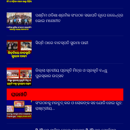
ପଶ୍ଚିମ ଓଡିଶା ଶ୍ରମିକ ସଂଗଠନ ସଭାପତି ରୂପେ ଗଜେନ୍ଦ୍ର
ଭୋଇ ମନୋନୀତ
ସିଡ୍‌ନି ଠାରେ ବାଚସ୍ପତି ସୁରମା ପାଢୀ
ଜିଲ୍ଲା ସ୍ତରୀୟ ପ୍ରକୃତି ମିତ୍ର ଓ ପ୍ରକୃତି ବନ୍ଧୁ
ପୁରସ୍କାର ଉତ୍ସବ
ରାଜନୀତି
ସଂଗଠନକୁ ମଜବୁତ୍ କର ଓ ଲୋକଙ୍କ ସହ ଯୋଡି ହୋଇ ରୁହ:
ରାଷ୍ଟ୍ରୀୟ…