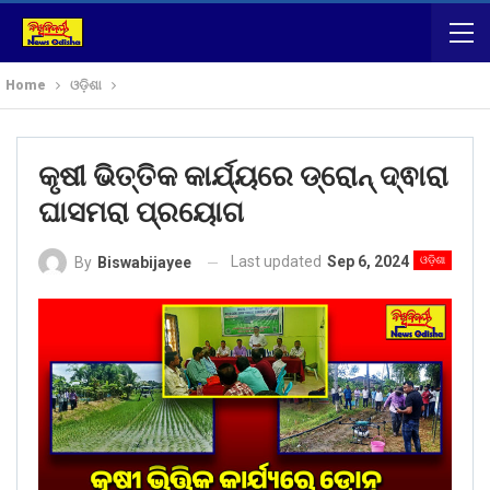
Home
ଓଡ଼ିଶା
କୃଷୀ ଭିତ୍ତିକ କାର୍ଯ୍ୟରେ ଡ୍ରୋନ୍ ଦ୍ଵାରା
ଘାସମରା ପ୍ରୟୋଗ
Last updated
Sep 6, 2024
ଓଡ଼ିଶା
By
Biswabijayee