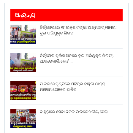
ଅନ୍ୟାନ୍ୟ
ତିର୍ତ୍ତୋଲରେ ୧୮ ଲକ୍ଷ ଟଙ୍କା ଆତ୍ମସାତ୍ ମାମଲା:
ଦୁଇ ଅଭିଯୁକ୍ତ ଗିରଫ
ତିର୍ତ୍ତୋଲ ପୁଲିସ ହାତରେ ଦୁଇ ଅଭିଯୁକ୍ତ ଗିରଫ,
ଆସନ୍ତାକାଲି କୋର୍ଟ…
ପାରଳାଖେମୁଣ୍ଡିରେ ପବିତ୍ର ବାହୁଡା ଯାତ୍ରା
ମହାସମାରୋହରେ ପାଳିତ
ବାହୁଡ଼ାରେ ସେବା ଦଳର ଉଲ୍ଲେଖନୀୟ ସେବା