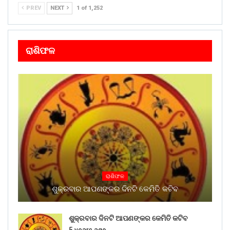
PREV
NEXT
1 of 1,252
ରାଶିଫଳ
ରାଶିଫଳ
ଶୁକ୍ରବାର ଆପଣଙ୍କର ଦିନଟି କେମିତି କଟିବ
ଶୁକ୍ରବାର ଦିନଟି ଆପଣଙ୍କର କେମିତି କଟିବ