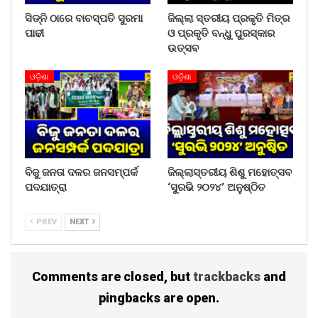
Share on:
ସିଡ୍‌ନି ଠାରେ ବାଚସ୍ପତି ସୁରମା
ଜିଲ୍ଲା ସ୍ତରୀୟ ପ୍ରକୃତି ମିତ୍ର
WhatsApp
ପାଢୀ
ଓ ପ୍ରକୃତି ବନ୍ଧୁ ପୁରସ୍କାର
ଉତ୍ସବ
ଓଡ଼ିଶା
ଓଡ଼ିଶା
ବିଜୁ ଜନତା ଦଳର ଜନସମ୍ପର୍କ
ଜିଲ୍ଲାସ୍ତରୀୟ ଶିଶୁ ମହୋତ୍ସବ
ପଦଯାତ୍ରା
‘ସୁରଭି ୨୦୨୪’ ଅନୁଷ୍ଠିତ
PREV
NEXT
Comments are closed, but
trackbacks
and
pingbacks are open.