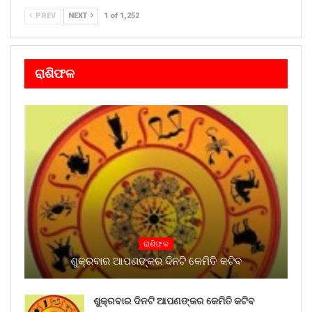
PREV
NEXT
1 of 1,252
ରାଶିଫଳ
ରାଶିଫଳ
ଶୁକ୍ରବାର ଆପଣଙ୍କର ଦିନଟି କେମିତି କଟିବ
ଶୁକ୍ରବାର ଦିନଟି ଆପଣଙ୍କର କେମିତି କଟିବ