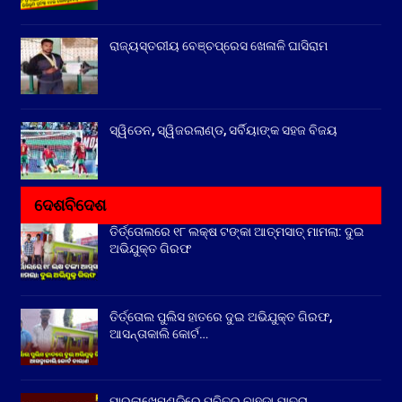
ରାଜ୍ୟସ୍ତରୀୟ ବେଞ୍ଚପ୍ରେସ ଖେଳାଳି ଘାସିରାମ
ସ୍ୱିଡେନ, ସ୍ୱିଜରଲାଣ୍ଡ, ସର୍ବିୟାଙ୍କ ସହଜ ବିଜୟ
ଦେଶବିଦେଶ
ତିର୍ତ୍ତୋଲରେ ୧୮ ଲକ୍ଷ ଟଙ୍କା ଆତ୍ମସାତ୍ ମାମଲା: ଦୁଇ
ଅଭିଯୁକ୍ତ ଗିରଫ
ତିର୍ତ୍ତୋଲ ପୁଲିସ ହାତରେ ଦୁଇ ଅଭିଯୁକ୍ତ ଗିରଫ,
ଆସନ୍ତାକାଲି କୋର୍ଟ…
ପାରଳାଖେମୁଣ୍ଡିରେ ପବିତ୍ର ବାହୁଡା ଯାତ୍ରା