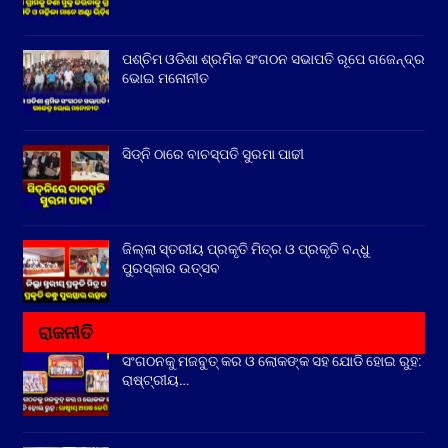
ପଶ୍ଚିମ ଓଡିଶା ଶ୍ରମିକ ସଂଗଠନ ସଭାପତି ରୂପେ ଗଜେନ୍ଦ୍ର
ଭୋଇ ମନୋନୀତ
ସିଡ୍‌ନି ଠାରେ ବାଚସ୍ପତି ସୁରମା ପାଢୀ
ଜିଲ୍ଲା ସ୍ତରୀୟ ପ୍ରକୃତି ମିତ୍ର ଓ ପ୍ରକୃତି ବନ୍ଧୁ
ପୁରସ୍କାର ଉତ୍ସବ
ରାଜନୀତି
ସଂଗଠନକୁ ମଜବୁତ୍ କର ଓ ଲୋକଙ୍କ ସହ ଯୋଡି ହୋଇ ରୁହ:
ରାଷ୍ଟ୍ରୀୟ…