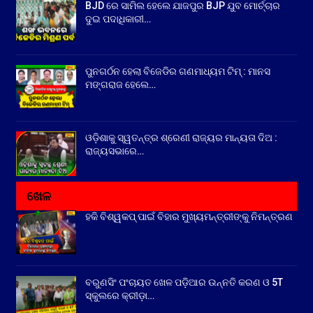
BJD ରେ ସାମିଲ ହେଲେ ଯାଜପୁର BJP ଯୁବ ମୋର୍ଚ୍ଚାର
ଦୁଇ ପଦାଧିକାରୀ…
ପୁନଗର୍ଠନ ହେଲା ବିଜେଡିର ଗଣମାଧ୍ୟମ ଟିମ୍ : ମାନସ
ମଙ୍ଗରାଜ ହେଲେ…
ଓଡ଼ିଶାକୁ ସ୍ୱତନ୍ତ୍ର ଶ୍ରେଣୀ ରାଜ୍ୟର ମାନ୍ୟତା ଦିଅ :
ରାଜ୍ୟସଭାରେ…
ଖେଳ
ହକି ବିଶ୍ୱକପ୍ ପାଇଁ ବିହାର ମୁଖ୍ୟମନ୍ତ୍ରୀଙ୍କୁ ନିମନ୍ତ୍ରଣ
ବରୁଣସିଂ ପଂଚାୟତ ଖେଳ ପଡ଼ିଆର ଉନ୍ନତି କରଣ ଓ 5T
ସ୍କୁଲରେ କ୍ରୀଡ଼ା…