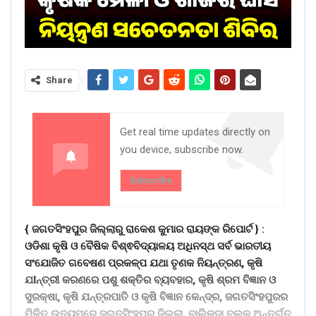
Share
Get real time updates directly on
you device, subscribe now.
Subscribe
{ ଜଗତସିଂହପୁର ଜିଲ୍ଲାରୁ ରାକେଶ କୁମାର ରାୟଙ୍କ ରିପୋର୍ଟ } :
ଓଡିଶା କୃଷି ଓ ବୈଷିକ ବିଶ୍ଵବିଦ୍ୟାଳୟ ଅଧିନସ୍ଥ ସର୍ବ ଭାରତୀୟ
ସଂଯୋଜିତ ଗବେଷଣ ପ୍ରକଳ୍ପ ଯଥା ତୃଣକ ନିୟନ୍ତ୍ରଣ, କୃଷି
ଯIନ୍ତ୍ରୀ କରଣରେ ପଶୁ ଶକ୍ତିର ବ୍ୟବହାର, କୃଷି ଶ୍ରମ ବିଜ୍ଞାନ ଓ
ସୁରକ୍ଷା, କୃଷି ଯନ୍ତ୍ରପାତି ଓ କୃଷି ବିଜ୍ଞାନ କେନ୍ଦ୍ର, ଜଗତସିଂହପୁରର
ମିଳିତ ଉଦ୍ୟମରେ ଜଗତସିଂହପୁର ଜିଲ୍ଲା, ବାଲିକୁଦା ବ୍ଲକ ଅନ୍ତର୍ଗତ