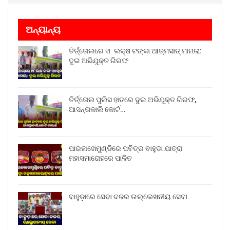
ଅନ୍ୟାନ୍ୟ
ତିର୍ତ୍ତୋଲରେ ୧୮ ଲକ୍ଷ ଟଙ୍କା ଆତ୍ମସାତ୍ ମାମଲା:
ଦୁଇ ଅଭିଯୁକ୍ତ ଗିରଫ
ତିର୍ତ୍ତୋଲ ପୁଲିସ ହାତରେ ଦୁଇ ଅଭିଯୁକ୍ତ ଗିରଫ,
ଆସନ୍ତାକାଲି କୋର୍ଟ…
ପାରଳାଖେମୁଣ୍ଡିରେ ପବିତ୍ର ବାହୁଡା ଯାତ୍ରା
ମହାସମାରୋହରେ ପାଳିତ
ବାହୁଡ଼ାରେ ସେବା ଦଳର ଉଲ୍ଲେଖନୀୟ ସେବା