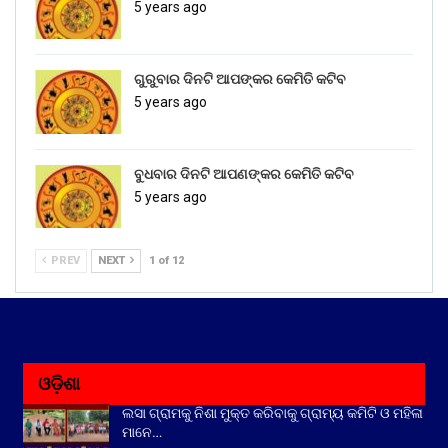
5 years ago
ଗୁରୁବାର ଦିନଟି ଆପଙ୍କର କେମିତି କଟିବ
5 years ago
ବୁଧବାର ଦିନଟି ଆପଣଙ୍କର କେମିତି କଟିବ
5 years ago
PREV
NEXT
1 of 12
ଓଡ଼ିଶା
ଲସା ଗ୍ରାମକୁ ନିଶା ମୁକ୍ତ କରିବାକୁ ଗ୍ରାମ୍ୟ କମିଟି ଓ ମହିଳା
ମାନେ…