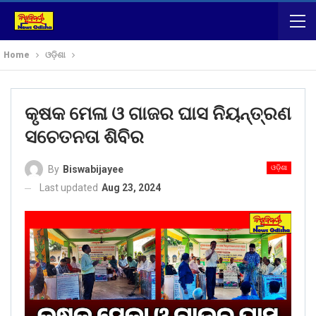
Home
ଓଡ଼ିଶା
କୃଷକ ମେଳା ଓ ଗାଜର ଘାସ ନିୟନ୍ତ୍ରଣ
ସଚେତନତା ଶିବିର
ଓଡ଼ିଶା
By
Biswabijayee
Last updated
Aug 23, 2024