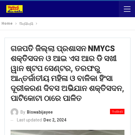
Home
ଅନ୍ୟାନ୍ୟ
ଗଜପତି ଜିଲ୍ଲା ପ୍ରଶାସନ NMYCS
ଶକ୍ତିସଦନ ଓ ଆଇ ଏସ ଆର ଡି ସଖୀ
ୱାନ ଷ୍ଟପ ସେଣ୍ଟର, ତରଫରୁ
ଆନ୍ତର୍ଜାତୀୟ ମହିଳା ଓ ବାଳିକା ହିଂସା
ଦୂରୀକରଣ ଦିବସ ଅଭିଯାନ ଶକ୍ତିସଦନ,
ପାଟିକୋଟା ଠାରେ ପାଳିତ
ଅନ୍ୟାନ୍ୟ
By
Biswabijayee
Last updated
Dec 2, 2024