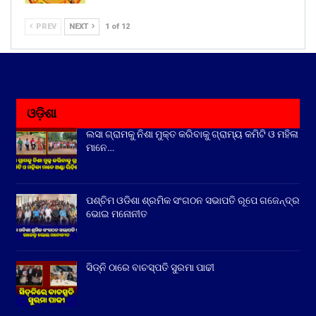
PREV
NEXT
1 of 12
ଓଡ଼ିଶା
ଲସା ଗ୍ରାମକୁ ନିଶା ମୁକ୍ତ କରିବାକୁ ଗ୍ରାମ୍ୟ କମିଟି ଓ ମହିଳା
ମାନେ…
ପଶ୍ଚିମ ଓଡିଶା ଶ୍ରମିକ ସଂଗଠନ ସଭାପତି ରୂପେ ଗଜେନ୍ଦ୍ର
ଭୋଇ ମନୋନୀତ
ସିଡ୍‌ନି ଠାରେ ବାଚସ୍ପତି ସୁରମା ପାଢୀ