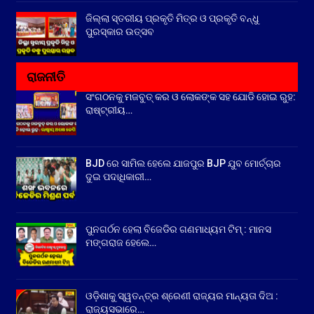
ଜିଲ୍ଲା ସ୍ତରୀୟ ପ୍ରକୃତି ମିତ୍ର ଓ ପ୍ରକୃତି ବନ୍ଧୁ
ପୁରସ୍କାର ଉତ୍ସବ
ରାଜନୀତି
ସଂଗଠନକୁ ମଜବୁତ୍ କର ଓ ଲୋକଙ୍କ ସହ ଯୋଡି ହୋଇ ରୁହ:
ରାଷ୍ଟ୍ରୀୟ…
BJD ରେ ସାମିଲ ହେଲେ ଯାଜପୁର BJP ଯୁବ ମୋର୍ଚ୍ଚାର
ଦୁଇ ପଦାଧିକାରୀ…
ପୁନଗର୍ଠନ ହେଲା ବିଜେଡିର ଗଣମାଧ୍ୟମ ଟିମ୍ : ମାନସ
ମଙ୍ଗରାଜ ହେଲେ…
ଓଡ଼ିଶାକୁ ସ୍ୱତନ୍ତ୍ର ଶ୍ରେଣୀ ରାଜ୍ୟର ମାନ୍ୟତା ଦିଅ :
ରାଜ୍ୟସଭାରେ…