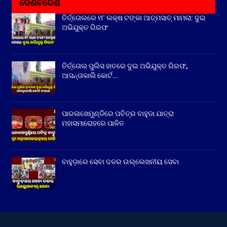
ଦେଶବିଦେଶ
ତିର୍ତ୍ତୋଲରେ ୧୮ ଲକ୍ଷ ଟଙ୍କା ଆତ୍ମସାତ୍ ମାମଲା: ଦୁଇ
ଅଭିଯୁକ୍ତ ଗିରଫ
ତିର୍ତ୍ତୋଲ ପୁଲିସ ହାତରେ ଦୁଇ ଅଭିଯୁକ୍ତ ଗିରଫ,
ଆସନ୍ତାକାଲି କୋର୍ଟ…
ପାରଳାଖେମୁଣ୍ଡିରେ ପବିତ୍ର ବାହୁଡା ଯାତ୍ରା
ମହାସମାରୋହରେ ପାଳିତ
ବାହୁଡ଼ାରେ ସେବା ଦଳର ଉଲ୍ଲେଖନୀୟ ସେବା