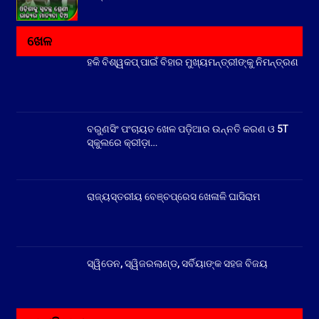
ଖେଳ
ହକି ବିଶ୍ୱକପ୍ ପାଇଁ ବିହାର ମୁଖ୍ୟମନ୍ତ୍ରୀଙ୍କୁ ନିମନ୍ତ୍ରଣ
ବରୁଣସିଂ ପଂଚାୟତ ଖେଳ ପଡ଼ିଆର ଉନ୍ନତି କରଣ ଓ 5T
ସ୍କୁଲରେ କ୍ରୀଡ଼ା…
ରାଜ୍ୟସ୍ତରୀୟ ବେଞ୍ଚପ୍ରେସ ଖେଳାଳି ଘାସିରାମ
ସ୍ୱିଡେନ, ସ୍ୱିଜରଲାଣ୍ଡ, ସର୍ବିୟାଙ୍କ ସହଜ ବିଜୟ