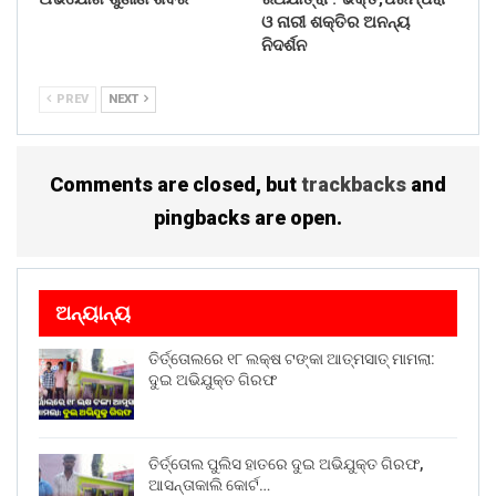
ଓ ନାରୀ ଶକ୍ତିର ଅନନ୍ୟ
ନିଦର୍ଶନ
PREV
NEXT
Comments are closed, but
trackbacks
and
pingbacks are open.
ଅନ୍ୟାନ୍ୟ
ତିର୍ତ୍ତୋଲରେ ୧୮ ଲକ୍ଷ ଟଙ୍କା ଆତ୍ମସାତ୍ ମାମଲା:
ଦୁଇ ଅଭିଯୁକ୍ତ ଗିରଫ
ତିର୍ତ୍ତୋଲ ପୁଲିସ ହାତରେ ଦୁଇ ଅଭିଯୁକ୍ତ ଗିରଫ,
ଆସନ୍ତାକାଲି କୋର୍ଟ…