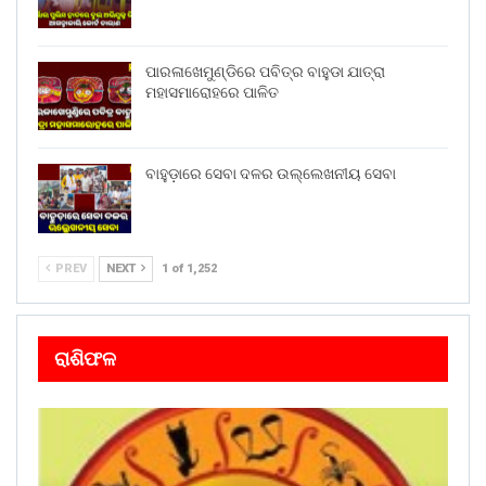
ପାରଳାଖେମୁଣ୍ଡିରେ ପବିତ୍ର ବାହୁଡା ଯାତ୍ରା
ମହାସମାରୋହରେ ପାଳିତ
ବାହୁଡ଼ାରେ ସେବା ଦଳର ଉଲ୍ଲେଖନୀୟ ସେବା
PREV
NEXT
1 of 1,252
ରାଶିଫଳ