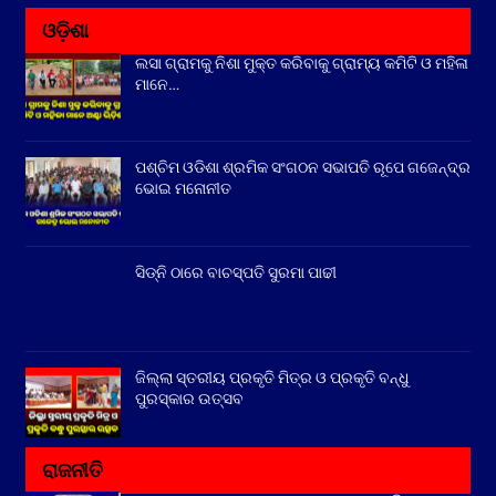
ଓଡ଼ିଶା
ଲସା ଗ୍ରାମକୁ ନିଶା ମୁକ୍ତ କରିବାକୁ ଗ୍ରାମ୍ୟ କମିଟି ଓ ମହିଳା
ମାନେ…
ପଶ୍ଚିମ ଓଡିଶା ଶ୍ରମିକ ସଂଗଠନ ସଭାପତି ରୂପେ ଗଜେନ୍ଦ୍ର
ଭୋଇ ମନୋନୀତ
ସିଡ୍‌ନି ଠାରେ ବାଚସ୍ପତି ସୁରମା ପାଢୀ
ଜିଲ୍ଲା ସ୍ତରୀୟ ପ୍ରକୃତି ମିତ୍ର ଓ ପ୍ରକୃତି ବନ୍ଧୁ
ପୁରସ୍କାର ଉତ୍ସବ
ରାଜନୀତି