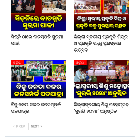
WhatsApp
ସିଡ୍‌ନି ଠାରେ ବାଚସ୍ପତି ସୁରମା
ଜିଲ୍ଲା ସ୍ତରୀୟ ପ୍ରକୃତି ମିତ୍ର
ପାଢୀ
ଓ ପ୍ରକୃତି ବନ୍ଧୁ ପୁରସ୍କାର
ଉତ୍ସବ
ଓଡ଼ିଶା
ଓଡ଼ିଶା
ବିଜୁ ଜନତା ଦଳର ଜନସମ୍ପର୍କ
ଜିଲ୍ଲାସ୍ତରୀୟ ଶିଶୁ ମହୋତ୍ସବ
ପଦଯାତ୍ରା
‘ସୁରଭି ୨୦୨୪’ ଅନୁଷ୍ଠିତ
PREV
NEXT