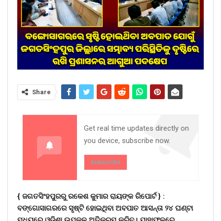
Share
Get real time updates directly on
you device, subscribe now.
Subscribe
{ ଜଗତସିଂହପୁରରୁ ରକେଶ କୁମାର ରାୟଙ୍କ ରିପୋର୍ଟ } :
ବଙ୍ଗୋସାଗରରେ ସୃଷ୍ଟି ହୋଇଥିବା ଅବପାତ ଆସନ୍ତା ୨୪ ଘଣ୍ଟା
ମଧ୍ୟରେ ଓଡ଼ିଶା ଉପକୂଳ ଅତିକ୍ରମ କରିବ। ଯାହାଫଳରେ