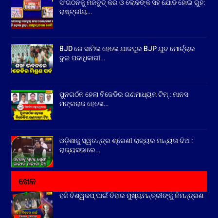
ସଂଗଠନକୁ ମଜବୁତ୍ କର ଓ ଲୋକଙ୍କ ସହ ଯୋଡି ହୋଇ ରୁହ:
ରାଷ୍ଟ୍ରୀୟ…
BJD ରେ ସାମିଲ ହେଲେ ଯାଜପୁର BJP ଯୁବ ମୋର୍ଚ୍ଚାର
ଦୁଇ ପଦାଧିକାରୀ…
ପୁନଗର୍ଠନ ହେଲା ବିଜେଡିର ଗଣମାଧ୍ୟମ ଟିମ୍ : ମାନସ
ମଙ୍ଗରାଜ ହେଲେ…
ଓଡ଼ିଶାକୁ ସ୍ୱତନ୍ତ୍ର ଶ୍ରେଣୀ ରାଜ୍ୟର ମାନ୍ୟତା ଦିଅ :
ରାଜ୍ୟସଭାରେ…
ଖେଳ
ହକି ବିଶ୍ୱକପ୍ ପାଇଁ ବିହାର ମୁଖ୍ୟମନ୍ତ୍ରୀଙ୍କୁ ନିମନ୍ତ୍ରଣ