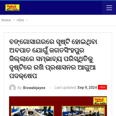
Home
ଓଡ଼ିଶା
ବଙ୍ଗୋସାଗରରେ ସୃଷ୍ଟି ହୋଇଥିବା
ଅବପାତ ଯୋଗୁଁ ଜଗତସିଂହପୁର
ଜିଲ୍ଲାରେ ସମ୍ଭାବ୍ୟ ପରିସ୍ଥିତିକୁ
ଦୃଷ୍ଟିରେ ରଖି ପ୍ରଶାସନର ଆଗୁଆ
ପଦକ୍ଷେପ
Last updated
Sep 9, 2024
ଓଡ଼ିଶା
By
Biswabijayee