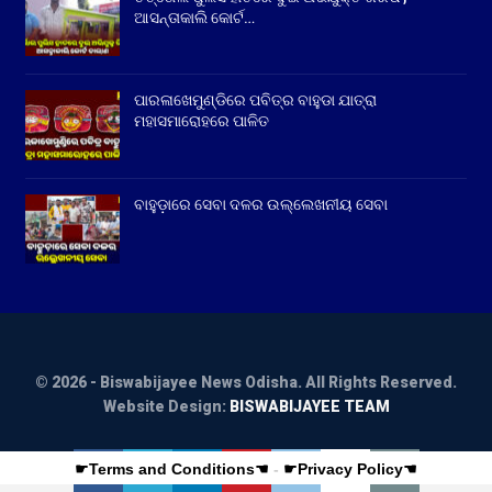
ଆସନ୍ତାକାଲି କୋର୍ଟ…
ପାରଳାଖେମୁଣ୍ଡିରେ ପବିତ୍ର ବାହୁଡା ଯାତ୍ରା
ମହାସମାରୋହରେ ପାଳିତ
ବାହୁଡ଼ାରେ ସେବା ଦଳର ଉଲ୍ଲେଖନୀୟ ସେବା
© 2026 - Biswabijayee News Odisha. All Rights Reserved.
Website Design:
BISWABIJAYEE TEAM
☛Terms and Conditions☚
-
☛Privacy Policy☚