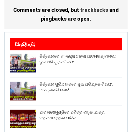
Comments are closed, but
trackbacks
and
pingbacks are open.
ଅନ୍ୟାନ୍ୟ
ତିର୍ତ୍ତୋଲରେ ୧୮ ଲକ୍ଷ ଟଙ୍କା ଆତ୍ମସାତ୍ ମାମଲା:
ଦୁଇ ଅଭିଯୁକ୍ତ ଗିରଫ
ତିର୍ତ୍ତୋଲ ପୁଲିସ ହାତରେ ଦୁଇ ଅଭିଯୁକ୍ତ ଗିରଫ,
ଆସନ୍ତାକାଲି କୋର୍ଟ…
ପାରଳାଖେମୁଣ୍ଡିରେ ପବିତ୍ର ବାହୁଡା ଯାତ୍ରା
ମହାସମାରୋହରେ ପାଳିତ