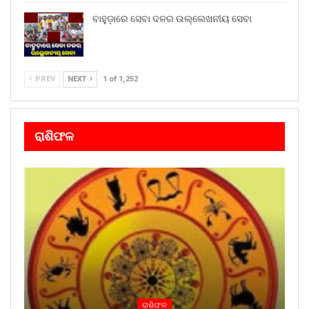
ବାହୁଡ଼ାରେ ସେବା ଦଳର ଉଲ୍ଲେଖନୀୟ ସେବା
PREV
NEXT
1 of 1,252
ରାଶିଫଳ
ରାଶିଫଳ