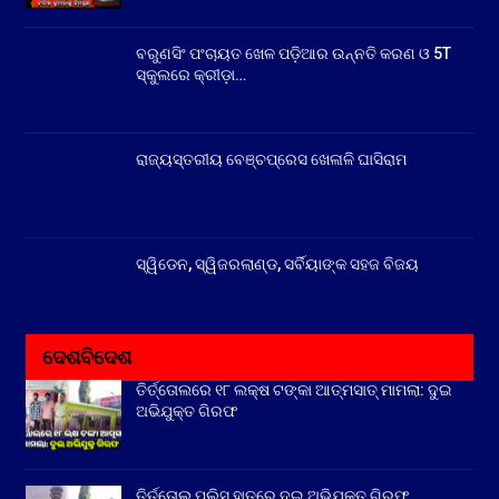
ବରୁଣସିଂ ପଂଚାୟତ ଖେଳ ପଡ଼ିଆର ଉନ୍ନତି କରଣ ଓ 5T
ସ୍କୁଲରେ କ୍ରୀଡ଼ା…
ରାଜ୍ୟସ୍ତରୀୟ ବେଞ୍ଚପ୍ରେସ ଖେଳାଳି ଘାସିରାମ
ସ୍ୱିଡେନ, ସ୍ୱିଜରଲାଣ୍ଡ, ସର୍ବିୟାଙ୍କ ସହଜ ବିଜୟ
ଦେଶବିଦେଶ
ତିର୍ତ୍ତୋଲରେ ୧୮ ଲକ୍ଷ ଟଙ୍କା ଆତ୍ମସାତ୍ ମାମଲା: ଦୁଇ
ଅଭିଯୁକ୍ତ ଗିରଫ
ତିର୍ତ୍ତୋଲ ପୁଲିସ ହାତରେ ଦୁଇ ଅଭିଯୁକ୍ତ ଗିରଫ,