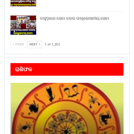
ବାହୁଡ଼ାରେ ସେବା ଦଳର ଉଲ୍ଲେଖନୀୟ ସେବା
PREV
NEXT
1 of 1,252
ରାଶିଫଳ