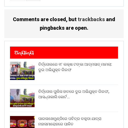
Comments are closed, but
trackbacks
and
pingbacks are open.
ଅନ୍ୟାନ୍ୟ
ତିର୍ତ୍ତୋଲରେ ୧୮ ଲକ୍ଷ ଟଙ୍କା ଆତ୍ମସାତ୍ ମାମଲା:
ଦୁଇ ଅଭିଯୁକ୍ତ ଗିରଫ
ତିର୍ତ୍ତୋଲ ପୁଲିସ ହାତରେ ଦୁଇ ଅଭିଯୁକ୍ତ ଗିରଫ,
ଆସନ୍ତାକାଲି କୋର୍ଟ…
ପାରଳାଖେମୁଣ୍ଡିରେ ପବିତ୍ର ବାହୁଡା ଯାତ୍ରା
ମହାସମାରୋହରେ ପାଳିତ