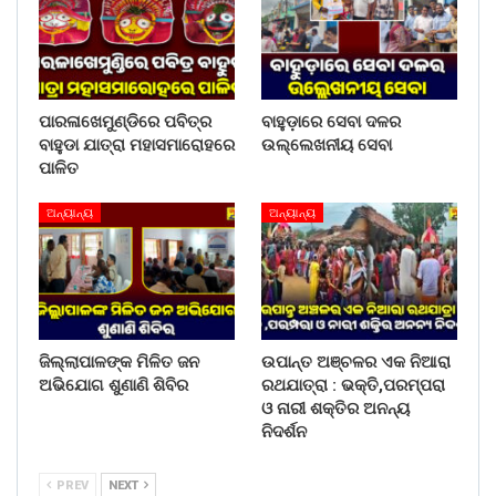
ପାରଳାଖେମୁଣ୍ଡିରେ ପବିତ୍ର
ବାହୁଡ଼ାରେ ସେବା ଦଳର
ବାହୁଡା ଯାତ୍ରା ମହାସମାରୋହରେ
ଉଲ୍ଲେଖନୀୟ ସେବା
ପାଳିତ
ଅନ୍ୟାନ୍ୟ
ଅନ୍ୟାନ୍ୟ
ଜିଲ୍ଲାପାଳଙ୍କ ମିଳିତ ଜନ
ଉପାନ୍ତ ଅଞ୍ଚଳର ଏକ ନିଆରା
ଅଭିଯୋଗ ଶୁଣାଣି ଶିବିର
ରଥଯାତ୍ରା : ଭକ୍ତି,ପରମ୍ପରା
ଓ ନାରୀ ଶକ୍ତିର ଅନନ୍ୟ
ନିଦର୍ଶନ
PREV
NEXT