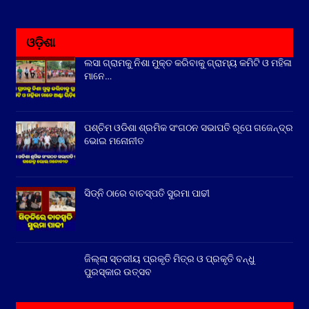
ଓଡ଼ିଶା
ଲସା ଗ୍ରାମକୁ ନିଶା ମୁକ୍ତ କରିବାକୁ ଗ୍ରାମ୍ୟ କମିଟି ଓ ମହିଳା
ମାନେ…
ପଶ୍ଚିମ ଓଡିଶା ଶ୍ରମିକ ସଂଗଠନ ସଭାପତି ରୂପେ ଗଜେନ୍ଦ୍ର
ଭୋଇ ମନୋନୀତ
ସିଡ୍‌ନି ଠାରେ ବାଚସ୍ପତି ସୁରମା ପାଢୀ
ଜିଲ୍ଲା ସ୍ତରୀୟ ପ୍ରକୃତି ମିତ୍ର ଓ ପ୍ରକୃତି ବନ୍ଧୁ
ପୁରସ୍କାର ଉତ୍ସବ