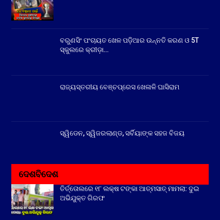
ବରୁଣସିଂ ପଂଚାୟତ ଖେଳ ପଡ଼ିଆର ଉନ୍ନତି କରଣ ଓ 5T
ସ୍କୁଲରେ କ୍ରୀଡ଼ା…
ରାଜ୍ୟସ୍ତରୀୟ ବେଞ୍ଚପ୍ରେସ ଖେଳାଳି ଘାସିରାମ
ସ୍ୱିଡେନ, ସ୍ୱିଜରଲାଣ୍ଡ, ସର୍ବିୟାଙ୍କ ସହଜ ବିଜୟ
ଦେଶବିଦେଶ
ତିର୍ତ୍ତୋଲରେ ୧୮ ଲକ୍ଷ ଟଙ୍କା ଆତ୍ମସାତ୍ ମାମଲା: ଦୁଇ
ଅଭିଯୁକ୍ତ ଗିରଫ