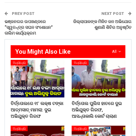
PREV POST
NEXT POST
ଭଞ୍ଜନଗର ଉପଖଣ୍ଡରେ
ଜିଲ୍ଲାପାଳଙ୍କ ମିଳିତ ଜନ ଅଭିଯୋଗ
“ସ୍ୱତନ୍ତ୍ର ସଘନ ସଂଶୋଧନ”
ଶୁଣାଣି ଶିବିର ଅନୁଷ୍ଠିତ
ତାଲିମ କାର୍ଯ୍ୟକ୍ରମ
You Might Also Like
All
ଅନ୍ୟାନ୍ୟ
ଅନ୍ୟାନ୍ୟ
ତିର୍ତ୍ତୋଲରେ ୧୮ ଲକ୍ଷ ଟଙ୍କା
ତିର୍ତ୍ତୋଲ ପୁଲିସ ହାତରେ ଦୁଇ
ଆତ୍ମସାତ୍ ମାମଲା: ଦୁଇ
ଅଭିଯୁକ୍ତ ଗିରଫ,
ଅଭିଯୁକ୍ତ ଗିରଫ
ଆସନ୍ତାକାଲି କୋର୍ଟ ଚାଲାଣ
ଅନ୍ୟାନ୍ୟ
ଅନ୍ୟାନ୍ୟ