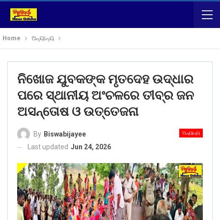
Home
ଅନ୍ୟାନ୍ୟ
ନିଖୋଜ ଯୁବକଙ୍କ ମୃତଦେହ ଉଦ୍ଧାର
ପରେ ସ୍ଥାନୀୟ ଅଂଚଳରେ ତୀବ୍ର ଜନ
ଅସନ୍ତୋଷ ଓ ଉତ୍ତେଜନା
ଅନ୍ୟାନ୍ୟ
By
Biswabijayee
Last updated
Jun 24, 2026