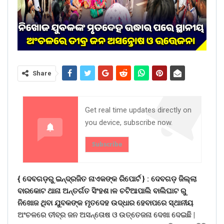
Share
Get real time updates directly on
you device, subscribe now.
Subscribe
{ ଦେବଗଡ଼ରୁ ଇନ୍ଦ୍ରଜିତ ନାଏକଙ୍କ ରିପୋର୍ଟ } :
ଦେବଗଡ଼ ଜିଲ୍ଲା
ବାରକୋଟ ଥାନା ଅନ୍ତର୍ଗତ ସିଂହଶ।ଳ ଚଟିଆପାଲି ବାଲିଘାଟ ରୁ
ନିଖୋଜ ଥିବା ଯୁବକଙ୍କ ମୃତଦେହ ଉଦ୍ଧାର ହେବାପରେ ସ୍ଥାନୀୟ
ଅଂଚଳରେ ତୀବ୍ର ଜନ ଅସନ୍ତୋଷ ଓ ଉତ୍ତେଜନା ଦେଖା ଦେଇଛି |