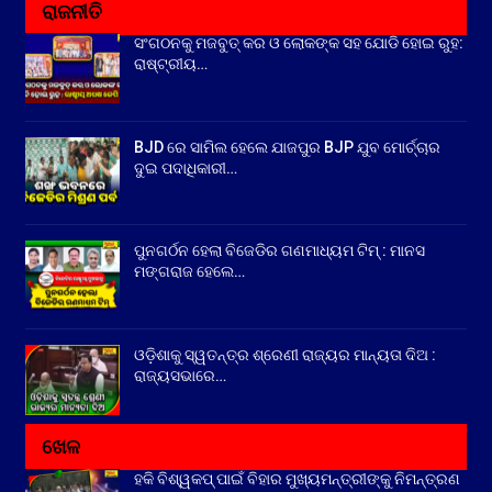
ରାଜନୀତି
ସଂଗଠନକୁ ମଜବୁତ୍ କର ଓ ଲୋକଙ୍କ ସହ ଯୋଡି ହୋଇ ରୁହ:
ରାଷ୍ଟ୍ରୀୟ…
BJD ରେ ସାମିଲ ହେଲେ ଯାଜପୁର BJP ଯୁବ ମୋର୍ଚ୍ଚାର
ଦୁଇ ପଦାଧିକାରୀ…
ପୁନଗର୍ଠନ ହେଲା ବିଜେଡିର ଗଣମାଧ୍ୟମ ଟିମ୍ : ମାନସ
ମଙ୍ଗରାଜ ହେଲେ…
ଓଡ଼ିଶାକୁ ସ୍ୱତନ୍ତ୍ର ଶ୍ରେଣୀ ରାଜ୍ୟର ମାନ୍ୟତା ଦିଅ :
ରାଜ୍ୟସଭାରେ…
ଖେଳ
ହକି ବିଶ୍ୱକପ୍ ପାଇଁ ବିହାର ମୁଖ୍ୟମନ୍ତ୍ରୀଙ୍କୁ ନିମନ୍ତ୍ରଣ