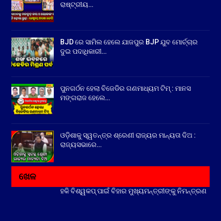
ରାଷ୍ଟ୍ରୀୟ…
BJD ରେ ସାମିଲ ହେଲେ ଯାଜପୁର BJP ଯୁବ ମୋର୍ଚ୍ଚାର
ଦୁଇ ପଦାଧିକାରୀ…
ପୁନଗର୍ଠନ ହେଲା ବିଜେଡିର ଗଣମାଧ୍ୟମ ଟିମ୍ : ମାନସ
ମଙ୍ଗରାଜ ହେଲେ…
ଓଡ଼ିଶାକୁ ସ୍ୱତନ୍ତ୍ର ଶ୍ରେଣୀ ରାଜ୍ୟର ମାନ୍ୟତା ଦିଅ :
ରାଜ୍ୟସଭାରେ…
ଖେଳ
ହକି ବିଶ୍ୱକପ୍ ପାଇଁ ବିହାର ମୁଖ୍ୟମନ୍ତ୍ରୀଙ୍କୁ ନିମନ୍ତ୍ରଣ