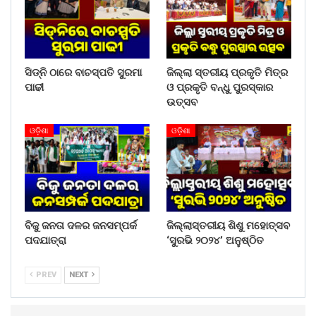
ସିଡ୍‌ନି ଠାରେ ବାଚସ୍ପତି ସୁରମା
ଜିଲ୍ଲା ସ୍ତରୀୟ ପ୍ରକୃତି ମିତ୍ର
ପାଢୀ
ଓ ପ୍ରକୃତି ବନ୍ଧୁ ପୁରସ୍କାର
ଉତ୍ସବ
ଓଡ଼ିଶା
ଓଡ଼ିଶା
ବିଜୁ ଜନତା ଦଳର ଜନସମ୍ପର୍କ
ଜିଲ୍ଲାସ୍ତରୀୟ ଶିଶୁ ମହୋତ୍ସବ
ପଦଯାତ୍ରା
‘ସୁରଭି ୨୦୨୪’ ଅନୁଷ୍ଠିତ
PREV
NEXT