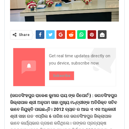
Share
Get real time updates directly on
you device, subscribe now.
Subscribe
{ଜଗତସିଂହପୁର ରାକେଶ କୁମାର ରାୟ ଙ୍କ ରିପୋର୍ଟ } : ଜଗତସିଂହପୁର
ଜିଲ୍ଲାପାଳ ଶ୍ରୀ ଅନୁପମ ସାହା ମୁଖ୍ୟ ମନ୍ତ୍ରୀଙ୍କ ଅତିରିକ୍ତ ସଚିବ
ଭାବେ ନିଯୁକ୍ତି ପାଇଛନ୍ତି। 2012 ବ୍ୟାଚ ର ଆଇ ଏ ଏସ ଅଧିକାରୀ
ଶ୍ରୀ ସାହା ଗତ ଏପ୍ରିଲ 6 ତାରିଖ ରେ ଜଗତସିଂହପୁର ଜିଲ୍ଲାପାଳ
ଭାବେ କାର୍ଯ୍ୟଭାର ଗ୍ରହଣ କରିଥିଲେ। ତାଙ୍କର ପ୍ରତ୍ୟକ୍ଷ