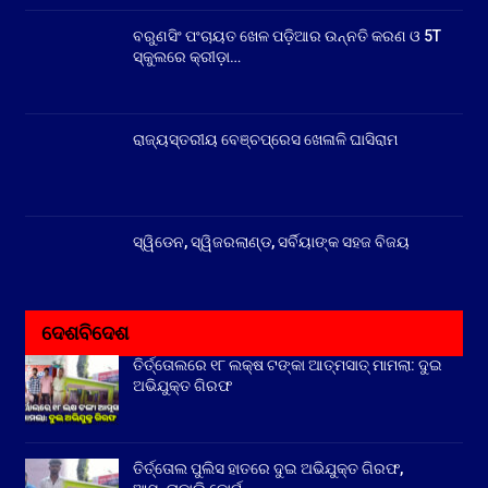
ବରୁଣସିଂ ପଂଚାୟତ ଖେଳ ପଡ଼ିଆର ଉନ୍ନତି କରଣ ଓ 5T
ସ୍କୁଲରେ କ୍ରୀଡ଼ା…
ରାଜ୍ୟସ୍ତରୀୟ ବେଞ୍ଚପ୍ରେସ ଖେଳାଳି ଘାସିରାମ
ସ୍ୱିଡେନ, ସ୍ୱିଜରଲାଣ୍ଡ, ସର୍ବିୟାଙ୍କ ସହଜ ବିଜୟ
ଦେଶବିଦେଶ
ତିର୍ତ୍ତୋଲରେ ୧୮ ଲକ୍ଷ ଟଙ୍କା ଆତ୍ମସାତ୍ ମାମଲା: ଦୁଇ
ଅଭିଯୁକ୍ତ ଗିରଫ
ତିର୍ତ୍ତୋଲ ପୁଲିସ ହାତରେ ଦୁଇ ଅଭିଯୁକ୍ତ ଗିରଫ,