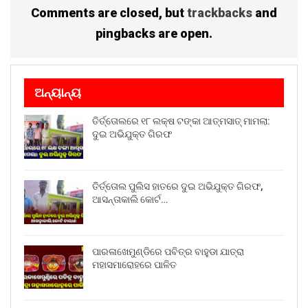
Comments are closed, but
trackbacks
and
pingbacks are open.
ଅନ୍ୟାନ୍ୟ
ତିର୍ତ୍ତୋଲରେ ୧୮ ଲକ୍ଷ ଟଙ୍କା ଆତ୍ମସାତ୍ ମାମଲା:
ଦୁଇ ଅଭିଯୁକ୍ତ ଗିରଫ
ତିର୍ତ୍ତୋଲ ପୁଲିସ ହାତରେ ଦୁଇ ଅଭିଯୁକ୍ତ ଗିରଫ,
ଆସନ୍ତାକାଲି କୋର୍ଟ…
ପାରଳାଖେମୁଣ୍ଡିରେ ପବିତ୍ର ବାହୁଡା ଯାତ୍ରା
ମହାସମାରୋହରେ ପାଳିତ