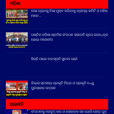
ଓଡ଼ିଶା
ଲସା ଗ୍ରାମକୁ ନିଶା ମୁକ୍ତ କରିବାକୁ ଗ୍ରାମ୍ୟ କମିଟି ଓ ମହିଳା
ମାନେ…
ପଶ୍ଚିମ ଓଡିଶା ଶ୍ରମିକ ସଂଗଠନ ସଭାପତି ରୂପେ ଗଜେନ୍ଦ୍ର
ଭୋଇ ମନୋନୀତ
ସିଡ୍‌ନି ଠାରେ ବାଚସ୍ପତି ସୁରମା ପାଢୀ
ଜିଲ୍ଲା ସ୍ତରୀୟ ପ୍ରକୃତି ମିତ୍ର ଓ ପ୍ରକୃତି ବନ୍ଧୁ
ପୁରସ୍କାର ଉତ୍ସବ
ରାଜନୀତି
ସଂଗଠନକୁ ମଜବୁତ୍ କର ଓ ଲୋକଙ୍କ ସହ ଯୋଡି ହୋଇ ରୁହ: