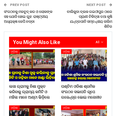
PREV POST
NEXT POST
ସଂଗଠନକୁ ମଜବୁତ୍ କର ଓ ଲୋକଙ୍କ
ବାଲିକୁଦା ବ୍ଲକ ଗଇଠୀପୁର ଠାରେ
ସହ ଯୋଡି ହୋଇ ରୁହ: ରାଷ୍ଟ୍ରୀୟ
ପ୍ରାଣୀ ଚିକିତ୍ସା ତଥା କୃଷି
ଅଧ୍ୟକ୍ଷ ଜେପି ନଡ୍ଡା
ଯନ୍ତ୍ରପାତି ସମ୍ବନ୍ଧୀୟ ତାଲିମ
ଶିବିର
You Might Also Like
All
ଓଡ଼ିଶା
ଓଡ଼ିଶା
Share on:
WhatsApp
ଲସା ଗ୍ରାମକୁ ନିଶା ମୁକ୍ତ
ପଶ୍ଚିମ ଓଡିଶା ଶ୍ରମିକ
କରିବାକୁ ଗ୍ରାମ୍ୟ କମିଟି ଓ
ସଂଗଠନ ସଭାପତି ରୂପେ
ମହିଳା ମାନେ ଅଣ୍ଟା ଭିଡ଼ିଲେ
ଗଜେନ୍ଦ୍ର ଭୋଇ ମନୋନୀତ
ଓଡ଼ିଶା
ଓଡ଼ିଶା