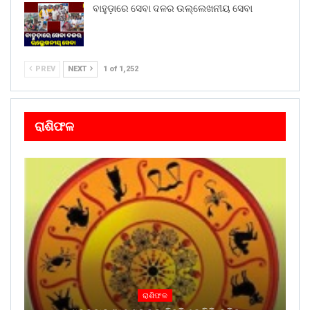
ବାହୁଡ଼ାରେ ସେବା ଦଳର ଉଲ୍ଲେଖନୀୟ ସେବା
PREV
NEXT
1 of 1,252
ରାଶିଫଳ
ରାଶିଫଳ