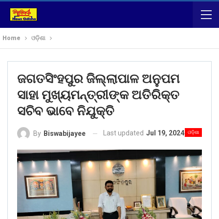
Home
ଓଡ଼ିଶା
ଜଗତସିଂହପୁର ଜିଲ୍ଲାପାଳ ଅନୁପମ
ସାହା ମୁଖ୍ୟମନ୍ତ୍ରୀଙ୍କ ଅତିରିକ୍ତ
ସଚିବ ଭାବେ ନିଯୁକ୍ତି
Last updated
Jul 19, 2024
ଓଡ଼ିଶା
By
Biswabijayee