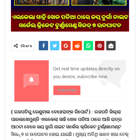
Share
Get real time updates directly on
you device, subscribe now.
Subscribe
{ ଗଜପତିରୁ ରେଣୁବାଳା ବେହେରାଙ୍କ ରିପୋର୍ଟ } :
ଗଜପତି ଜିଲ୍ଲା
ପାରଳାଖେମୁଣ୍ଡି ଏଲକେଲା ସାହି ଖେଳ ପଡିଆ ଠାରେ ଆଜି ରାତ୍ର
ଆଠଟା ବେଳେ ଜୟ ଦୁର୍ଗା ନାଇଟ ସର୍କେଲ କ୍ରିକେଟ ଟୁର୍ଣ୍ଣାମେଣ୍ଟ
ସିଜନ୍ ୭ ର ଉଦଘାଟନ ହୋଇ ଯାଇଛି। ମୁଖ୍ୟ ଅତିଥି ଭାବେ ହାଇ ଟେକ୍