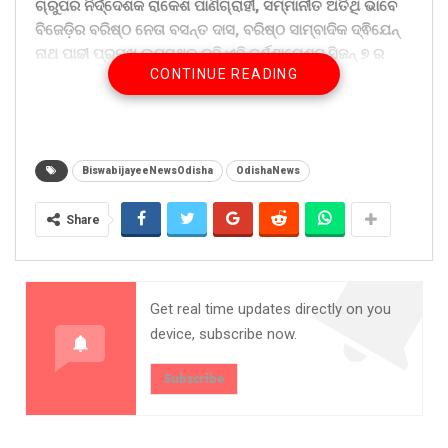
ଗ୍ରୁପର ନିର୍ଦ୍ଦେଶକ ରାକେଶ ପାଣିଗ୍ରାହୀ, ସମ୍ମାନୀତ ଅତିଥି ଭାବେ
ବିଜେଡ଼ିର ବରିଷ୍ଠ ନେତା ବସନ୍ତ ଦାସ, ବରିଷ୍ଠ ସାମ୍ବାଦିକ ଦ୍ଵିଯେନ୍
ନାଥ ପାଢୀ ପ୍ରମୁଖ ଉପସ୍ଥିତ ରହି ଏହି ଟୁର୍ଣ୍ଣାମେଣ୍ଟ ସିଜନ୍ ୭ ର
CONTINUE READING
ରିବିନ କାଟି ଶୁଭ ଉଦଘାଟନ କରିଥିଲେ। ଏହି ଟୁର୍ଣ୍ଣାମେଣ୍ଟ ସିଜନ୍ ୭ ଟି
ଜୁନିଅର କ୍ରାନ୍ତି ଟିମ୍ ପକ୍ଷରୁ ଆୟୋଜିତ କରାଯାଇଥିବା ବେଳେ ଏହା
ଚଳିତ ମାସ ୧୫ ତାରିଖ ଯାଏ ଖେଳା ଯିବ। ଯାହାକୁ ନେଇ
ପାରଳାଖେମୁଣ୍ଡି ବିଧାୟକ ରୁପେଶ ପାଣିଗ୍ରାହୀ ସମସ୍ତ ଟିମ୍ କୁ
ଅଭିନନ୍ଦନ ଜଣାଇ ଥିବା ବେଳେ ଫାଇନାଲ ମେଚ ରେ ଉପସ୍ଥିତ
BiswabijayeeNewsOdisha
OdishaNews
ରହିବେ ବୋଲି ନିଜର ବାର୍ତ୍ତା ପ୍ରଦାନ କରିଛନ୍ତି। ଏହି କାର୍ଯ୍ୟକ୍ରମ କୁ
ଜୁନିଅର କ୍ରାନ୍ତି ଟିମ୍ ର ସଦସ୍ୟ ମାନେ ପରିଚାଳନା କରିଥିଲେ।
Share
Share on:
WhatsApp
Get real time updates directly on you
device, subscribe now.
Subscribe