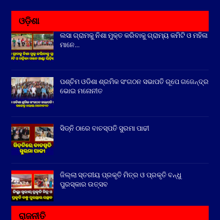
ଓଡ଼ିଶା
ଲସା ଗ୍ରାମକୁ ନିଶା ମୁକ୍ତ କରିବାକୁ ଗ୍ରାମ୍ୟ କମିଟି ଓ ମହିଳା
ମାନେ…
ପଶ୍ଚିମ ଓଡିଶା ଶ୍ରମିକ ସଂଗଠନ ସଭାପତି ରୂପେ ଗଜେନ୍ଦ୍ର
ଭୋଇ ମନୋନୀତ
ସିଡ୍‌ନି ଠାରେ ବାଚସ୍ପତି ସୁରମା ପାଢୀ
ଜିଲ୍ଲା ସ୍ତରୀୟ ପ୍ରକୃତି ମିତ୍ର ଓ ପ୍ରକୃତି ବନ୍ଧୁ
ପୁରସ୍କାର ଉତ୍ସବ
ରାଜନୀତି