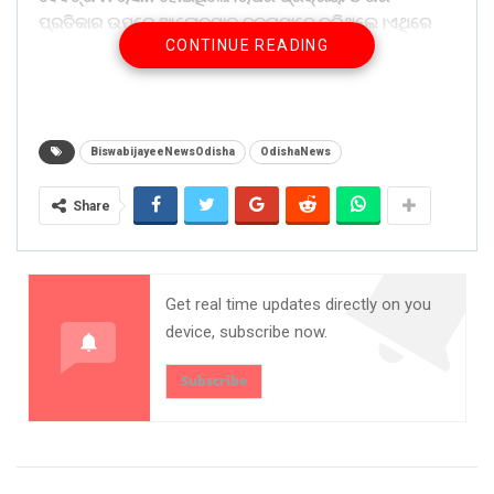
ପ୍ରତିକାର ଉପରେ ଆଲୋକପାତ ବକ୍ତାମାନେ କରିଥିଲେ।ଏଥିରେ
CONTINUE READING
ଅବସରପ୍ରାପ୍ତ କର୍ମଚାରୀ ଯଥା:-ଅଶ୍ୱିନୀ କୁମାର ପାଢୀ,ଭାଗବତ
ପାଢୀ,ଆଶାଲତା ପାଣିଗ୍ରାହୀ ସମେତ ୩୫ ଜଣ ଅଂଶଗ୍ରହଣ
କରିଥିଲେ।
Share on:
BiswabijayeeNewsOdisha
OdishaNews
WhatsApp
Share
Get real time updates directly on you
device, subscribe now.
Subscribe