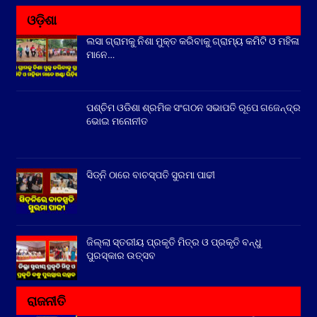
ଓଡ଼ିଶା
ଲସା ଗ୍ରାମକୁ ନିଶା ମୁକ୍ତ କରିବାକୁ ଗ୍ରାମ୍ୟ କମିଟି ଓ ମହିଳା
ମାନେ…
ପଶ୍ଚିମ ଓଡିଶା ଶ୍ରମିକ ସଂଗଠନ ସଭାପତି ରୂପେ ଗଜେନ୍ଦ୍ର
ଭୋଇ ମନୋନୀତ
ସିଡ୍‌ନି ଠାରେ ବାଚସ୍ପତି ସୁରମା ପାଢୀ
ଜିଲ୍ଲା ସ୍ତରୀୟ ପ୍ରକୃତି ମିତ୍ର ଓ ପ୍ରକୃତି ବନ୍ଧୁ
ପୁରସ୍କାର ଉତ୍ସବ
ରାଜନୀତି