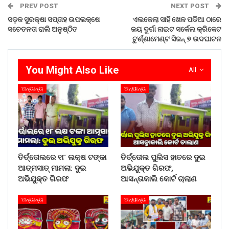
PREV POST
NEXT POST
ସଡ଼କ ସୁରକ୍ଷା ସପ୍ତାହ ଉପଲକ୍ଷେ
ଏଲକେଲା ସାହି ଖେଳ ପଡିଆ ଠାରେ
ସଚେତନତା ରାଲି ଅନୁଷ୍ଠିତ
ଜୟ ଦୁର୍ଗା ନାଇଟ ସର୍କେଲ କ୍ରିକେଟ
ଟୁର୍ଣ୍ଣାମେଣ୍ଟ ସିଜନ୍ ୭ ଉଦଘାଟନ
You Might Also Like
All
ଅନ୍ୟାନ୍ୟ
ଅନ୍ୟାନ୍ୟ
ତିର୍ତ୍ତୋଲରେ ୧୮ ଲକ୍ଷ ଟଙ୍କା
ତିର୍ତ୍ତୋଲ ପୁଲିସ ହାତରେ ଦୁଇ
ଆତ୍ମସାତ୍ ମାମଲା: ଦୁଇ
ଅଭିଯୁକ୍ତ ଗିରଫ,
ଅଭିଯୁକ୍ତ ଗିରଫ
ଆସନ୍ତାକାଲି କୋର୍ଟ ଚାଲାଣ
ଅନ୍ୟାନ୍ୟ
ଅନ୍ୟାନ୍ୟ