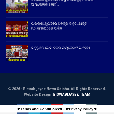
ଆସନ୍ତାକାଲି କୋର୍ଟ…
ପାରଳାଖେମୁଣ୍ଡିରେ ପବିତ୍ର ବାହୁଡା ଯାତ୍ରା
ମହାସମାରୋହରେ ପାଳିତ
ବାହୁଡ଼ାରେ ସେବା ଦଳର ଉଲ୍ଲେଖନୀୟ ସେବା
© 2026 - Biswabijayee News Odisha. All Rights Reserved.
Website Design:
BISWABIJAYEE TEAM
☛Terms and Conditions☚
-
☛Privacy Policy☚