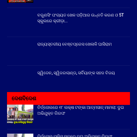
ବରୁଣସିଂ ପଂଚାୟତ ଖେଳ ପଡ଼ିଆର ଉନ୍ନତି କରଣ ଓ 5T
ସ୍କୁଲରେ କ୍ରୀଡ଼ା…
ରାଜ୍ୟସ୍ତରୀୟ ବେଞ୍ଚପ୍ରେସ ଖେଳାଳି ଘାସିରାମ
ସ୍ୱିଡେନ, ସ୍ୱିଜରଲାଣ୍ଡ, ସର୍ବିୟାଙ୍କ ସହଜ ବିଜୟ
ଦେଶବିଦେଶ
ତିର୍ତ୍ତୋଲରେ ୧୮ ଲକ୍ଷ ଟଙ୍କା ଆତ୍ମସାତ୍ ମାମଲା: ଦୁଇ
ଅଭିଯୁକ୍ତ ଗିରଫ
ତିର୍ତ୍ତୋଲ ପୁଲିସ ହାତରେ ଦୁଇ ଅଭିଯୁକ୍ତ ଗିରଫ,