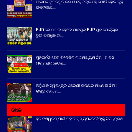
ସଂଗଠନକୁ ମଜବୁତ୍ କର ଓ ଲୋକଙ୍କ ସହ ଯୋଡି ହୋଇ ରୁହ:
ରାଷ୍ଟ୍ରୀୟ…
BJD ରେ ସାମିଲ ହେଲେ ଯାଜପୁର BJP ଯୁବ ମୋର୍ଚ୍ଚାର
ଦୁଇ ପଦାଧିକାରୀ…
ପୁନଗର୍ଠନ ହେଲା ବିଜେଡିର ଗଣମାଧ୍ୟମ ଟିମ୍ : ମାନସ
ମଙ୍ଗରାଜ ହେଲେ…
ଓଡ଼ିଶାକୁ ସ୍ୱତନ୍ତ୍ର ଶ୍ରେଣୀ ରାଜ୍ୟର ମାନ୍ୟତା ଦିଅ :
ରାଜ୍ୟସଭାରେ…
ଖେଳ
ହକି ବିଶ୍ୱକପ୍ ପାଇଁ ବିହାର ମୁଖ୍ୟମନ୍ତ୍ରୀଙ୍କୁ ନିମନ୍ତ୍ରଣ