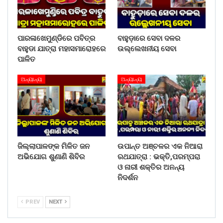
ପାରଳାଖେମୁଣ୍ଡିରେ ପବିତ୍ର
ବାହୁଡ଼ାରେ ସେବା ଦଳର
ବାହୁଡା ଯାତ୍ରା ମହାସମାରୋହରେ
ଉଲ୍ଲେଖନୀୟ ସେବା
ପାଳିତ
ଅନ୍ୟାନ୍ୟ
ଅନ୍ୟାନ୍ୟ
ଜିଲ୍ଲାପାଳଙ୍କ ମିଳିତ ଜନ
ଉପାନ୍ତ ଅଞ୍ଚଳର ଏକ ନିଆରା
ଅଭିଯୋଗ ଶୁଣାଣି ଶିବିର
ରଥଯାତ୍ରା : ଭକ୍ତି,ପରମ୍ପରା
ଓ ନାରୀ ଶକ୍ତିର ଅନନ୍ୟ
ନିଦର୍ଶନ
PREV
NEXT