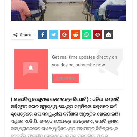
Share
Get real time updates directly on
you device, subscribe now.
Subscribe
{ ଗଜପତିରୁ ରେଣୁବାଳା ବେହେରାଙ୍କ ରିପୋର୍ଟ } :
ଓଡିଆ ଭଣ୍ଡାରି
ସାହିସ୍ଥିତ ନଗର ସ୍ୱାସ୍ଥ୍ୟ କେନ୍ଦ୍ର ସମ୍ମିଳନୀ କକ୍ଷରେ କର୍ମ
କ୍ଷେତ୍ରରେ ଚାପ ସମ୍ୱନ୍ଧୀୟ କର୍ମଶାଳା ଅନୁଷ୍ଠିତ ହୋଇଯାଇଛି।
ଏଥିରେ ଏ.ଡି.ପି. ହେଚ୍.ଓ ଡ.ଆନନ୍ଦ ସାମନ୍ଡରାଏ, ଡ.ରବି କୁମାର
ଦାସ,ପ୍ରାଣରଂଜନ ନାଏକ,ପୂର୍ଣ୍ଣଚନ୍ଦ୍ର ମହାପାତ୍ର,ବିଚିତ୍ରାନନ୍ଦ
ବେବର୍ତ୍ତା ମଂଚାସୀନ ହୋଇଥିଲେ।ଚାପର ପ୍ରକ୍ରିୟା ଓ ତାର