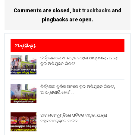
Comments are closed, but
trackbacks
and
pingbacks are open.
ଅନ୍ୟାନ୍ୟ
ତିର୍ତ୍ତୋଲରେ ୧୮ ଲକ୍ଷ ଟଙ୍କା ଆତ୍ମସାତ୍ ମାମଲା:
ଦୁଇ ଅଭିଯୁକ୍ତ ଗିରଫ
ତିର୍ତ୍ତୋଲ ପୁଲିସ ହାତରେ ଦୁଇ ଅଭିଯୁକ୍ତ ଗିରଫ,
ଆସନ୍ତାକାଲି କୋର୍ଟ…
ପାରଳାଖେମୁଣ୍ଡିରେ ପବିତ୍ର ବାହୁଡା ଯାତ୍ରା
ମହାସମାରୋହରେ ପାଳିତ