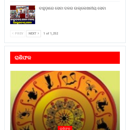
ବାହୁଡ଼ାରେ ସେବା ଦଳର ଉଲ୍ଲେଖନୀୟ ସେବା
PREV
NEXT
1 of 1,252
ରାଶିଫଳ
ରାଶିଫଳ