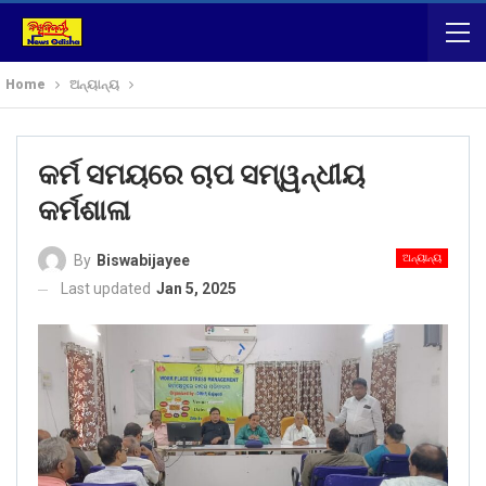
Home
ଅନ୍ୟାନ୍ୟ
କର୍ମ ସମୟରେ ଚାପ ସମ୍ୱନ୍ଧୀୟ
କର୍ମଶାଳା
ଅନ୍ୟାନ୍ୟ
By
Biswabijayee
Last updated
Jan 5, 2025