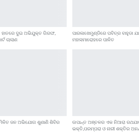
ିସ ହାତରେ ଦୁଇ ଅଭିଯୁକ୍ତ ଗିରଫ,
ପାରଳାଖେମୁଣ୍ଡିରେ ପବିତ୍ର ବାହୁଡା ଯା
ର୍ଟ ଚାଲାଣ
ମହାସମାରୋହରେ ପାଳିତ
ମିଳିତ ଜନ ଅଭିଯୋଗ ଶୁଣାଣି ଶିବିର
ଉପାନ୍ତ ଅଞ୍ଚଳର ଏକ ନିଆରା ରଥଯାତ୍
ଭକ୍ତି,ପରମ୍ପରା ଓ ନାରୀ ଶକ୍ତିର ଅନନ