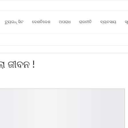
ଟ୍ୟୁଇନ୍ ସିଟ
ଦେଶବିଦେଶ
ଅପରାଧ
ରାଜନୀତି
ବ୍ୟବସାୟ
ସ
ା ଜୀବନ !