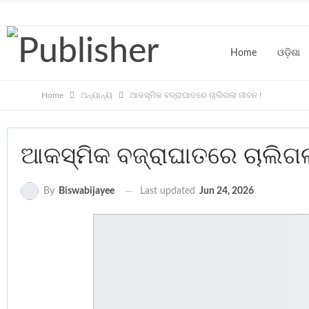
Friday, August 7, 2026
Home
ଓଡ଼ିଶା
Home
ଅନ୍ୟାନ୍ୟ
ଆକସ୍ମିକ ବଜ୍ରାଘାତରେ ଚାଲିଗଲା ଜୀବନ !
CONTACT
ଆକସ୍ମିକ ବଜ୍ରାଘାତରେ ଚାଲିଗଲ
Last updated
Jun 24, 2026
By
Biswabijayee