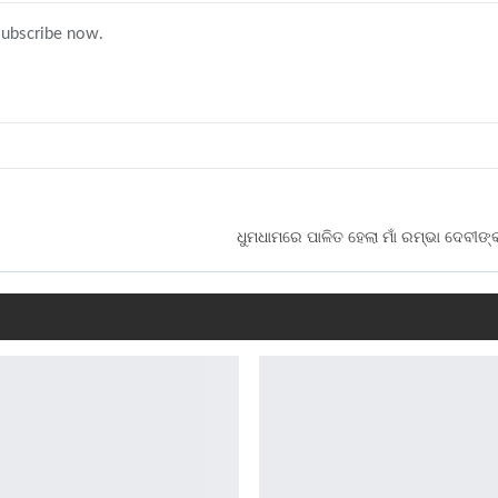
 subscribe now.
ଧୁମଧାମରେ ପାଳିତ ହେଲା ମାଁ ରମ୍ଭା ଦେବୀଙ୍କ