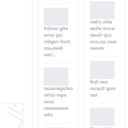
ପଶ୍ଚିମ ଓଡିଶା
ତିର୍ତ୍ତୋଲ ପୁଲିସ
ଶ୍ରମିକ ସଂଗଠନ
ହାତରେ ଦୁଇ
ସଭାପତି ରୂପେ
ଅଭିଯୁକ୍ତ ଗିରଫ,
ଗଜେନ୍ଦ୍ର ଭୋଇ
ଆସନ୍ତାକାଲି
ମନୋନୀତ
କୋର୍ଟ…
ସିଡ୍‌ନି ଠାରେ
ପାରଳାଖେମୁଣ୍ଡିରେ
ବାଚସ୍ପତି ସୁରମା
ପବିତ୍ର ବାହୁଡା
ପାଢୀ
ଯାତ୍ରା
ମହାସମାରୋହରେ
ପାଳିତ