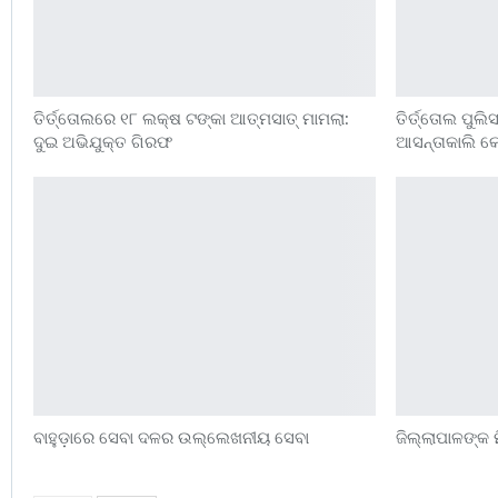
ତିର୍ତ୍ତୋଲରେ ୧୮ ଲକ୍ଷ ଟଙ୍କା ଆତ୍ମସାତ୍ ମାମଲା:
ତିର୍ତ୍ତୋଲ ପୁଲ
ଦୁଇ ଅଭିଯୁକ୍ତ ଗିରଫ
ଆସନ୍ତାକାଲି କୋ
ବାହୁଡ଼ାରେ ସେବା ଦଳର ଉଲ୍ଲେଖନୀୟ ସେବା
ଜିଲ୍ଲାପାଳଙ୍କ 