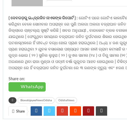
{ ଦେବଗଡ଼ରୁ ଇନ୍ଦ୍ରଜିତ ନାଏକଙ୍କ ରିପୋର୍ଟ } :
ଗୋଟିଏ ପରେ ଗୋଟିଏ କାଳବୈଶାଖୀ
କରିଥିବା ବେଳେ ସୋମବାର ଅପରାହ୍ନ ରେ ପୁଣି ଅଲଗା ଅଲଗା ବଜ୍ରାଘାତ ଜନିତ
ଜିଲ୍ଲାରେ ଚାଞ୍ଚଲ୍ୟ ସୃଷ୍ଟି କରିଛି | ଖବର ଅନୁଯାୟୀ , ବାରକୋଟ ବ୍ଲକ ବନା
ଯାଇଥିଲେ | ଫେରୁଥିବା ସମୟରେ ବଜ୍ରାଘାତ ଜନିତ ଦୁର୍ଘଟଣାର ଶିକାର ହୋଇଥ
ଘଟଣାସ୍ଥଳରେ ହିଁ ଜୀବନ୍ତ ଦଗ୍ଧ ହୋଇ ପ୍ରାଣ ହରାଇଥିଲେ | ଅନ୍ୟ ୪ ଜଣ ଗୁରୁତର
ପ୍ରାଣ ହରାଇଥିବା ୨ ଯୁବକ ବସାଲୋଈ ପଞ୍ଚାୟତ ଆସନ ନାଳୀ ଗ୍ରାମ କଟାସାହି ର 
ରୁଦ୍ର ଭୋଇ ( ୨୨ ) ସୁନିଲ ଲୁହୁରା ( ୨୨ ) ଜୁଏଲ ସାମଲ (୨୪ ) ଓ ତିରୁ ସାମଲ (୨
ଅଗଣାରେ ଥିବା ରାଜା ମୁଣ୍ଡା ଓ ପତ୍ନୀ ବର୍ଷା ଗୁରୁତର ଆହତ ହୋଇଥିଲେ | ଚିକିତ୍ସ
ଅପରାହ୍ନ ରେ ହିଁ ବଜ୍ରାଘାତ ଜନିତ ଦୁର୍ଘଟଣା ରେ ୩ ଜଣଙ୍କ ମୃତ୍ୟୁ ଏବଂ ୫
Share on:
WhatsApp
BiswabijayeeNewsOdisha
OdishaNews
Share