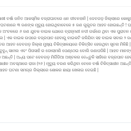
 ବର୍ଷା ଜନିତ ଆକସ୍ମିକ ବଜ୍ରାଘାତରେ ଧନ ଜୀବନହାନି | ଦେବଗଡ଼ ଜିଲ୍ଲାରେ କୋକୁ
 ଘଟଣାରେ ୩ ଜଣଙ୍କ ମୃତ୍ୟୁ ହୋଇଥିବାବେଳେ ୫ ଜଣ ଗୁରୁତର ଆହତ ହୋଇଛନ୍ତି ! ଘ
କାଳ ଅଂଚଳରେ ୬ ଜଣ ଯୁବକ ବାଇକ ଯୋଗେ ବ୍ରାହ୍ମଣୀ ନଦୀ ଗର୍ଭରେ ଥିବା ଏକ ପୁରାତନ ମ
ିଲେ | ଏକ ବାଇକ ଉପରେ ବଜ୍ରପାତ ହେବାରୁ ବାଇକଟି ଜଳିଯିବା ସହ ବାଇକ ସବାର ୨ 
 ଆହତ ଦେବଗଡ଼ ଜିଲ୍ଲା ମୁଖ୍ୟ ଚିକିତ୍ସାଳୟରେ ଚିକିତ୍ସିତ ହେଉଥିବା ସୂଚନା ମିଳିଛି 
ବୁବୁନ୍ ସାମଲ ଏବଂ ପିତାସାହି ର ଡୋଲାମଣି ପେଣ୍ଠେଇ ବୋଲି ଜଣାପଡିଛି | ଆହତ ମାନଙ
୧ ) ଅଛନ୍ତି | ଅନ୍ୟ ପଟେ ଦେବଗଡ଼ ମିର୍ଗିଡିଆ ଅଞ୍ଚଳର ତେନ୍ତୁଳି ସାହିରେ ବଜ୍ରପାତ ହ
ାଧୀନ ଅବସ୍ଥାରେ ରାଜା (୨୬ ) ମୃତ୍ୟୁ ବରଣ କରିଥିବା ବେଳେ ବର୍ଷା ଚିକିତ୍ସାଧୀନ ଅଛନ୍
ଜଣ ଆହତ ଘଟଣା ସମଗ୍ର ଜିଲ୍ଲାରେ ଶୋକର ଛାୟା ଖେଳାଇ ଦେଇଛି |