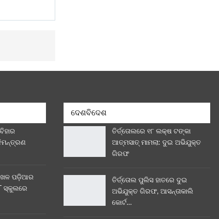
ଦେଶବିଦେଶ
 ବିହାର
ତିର୍ତ୍ତୋଲରେ ୧୮ ଲକ୍ଷ ଟଙ୍କା
ନିମନ୍ତ୍ରଣ
ଆତ୍ମସାତ୍ ମାମଲା: ଦୁଇ ଅଭିଯୁକ୍ତ
ଗିରଫ
ଖେଳ ପଡ଼ିଆର
ତିର୍ତ୍ତୋଲ ପୁଲିସ ହାତରେ ଦୁଇ
 ସ୍କୁଲରେ
ଅଭିଯୁକ୍ତ ଗିରଫ, ଆସନ୍ତାକାଲି
କୋର୍ଟ…