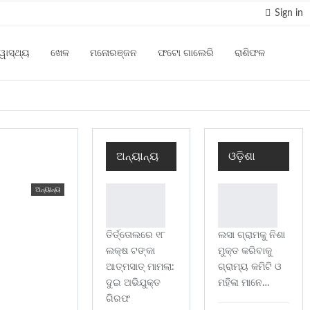
Sign in
୍ୱାସ୍ଥ୍ୟ
ଖେଳ
ମନୋରଞ୍ଜନ
ଫଟୋ ଗାଲେରି
ରାଶିଫଳ
ଅନ୍ୟାନ୍ୟ
ଓଡ଼ିଶା
ଅନ୍ୟାନ୍ୟ
ତିର୍ତ୍ତୋଲରେ ୧୮
ଲସା ଗ୍ରାମକୁ ନିଶା
ଲକ୍ଷ ଟଙ୍କା
ମୁକ୍ତ କରିବାକୁ
ଆତ୍ମସାତ୍ ମାମଲା:
ଗ୍ରାମ୍ୟ କମିଟି ଓ
ଦୁଇ ଅଭିଯୁକ୍ତ
ମହିଳା ମାନେ…
ଗିରଫ