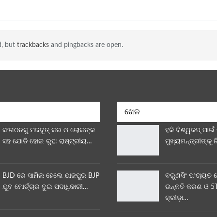
d, but
trackbacks
and pingbacks are open.
ଖେଳ
ସଂଗଠନକୁ ମଜବୁତ୍ କର ଓ ଲୋକଙ୍କ
ହକି ବିଶ୍ୱକପ୍ ପାଇଁ
ସହ ଯୋଡି ହୋଇ ରୁହ: ରାଷ୍ଟ୍ରୀୟ…
ମୁଖ୍ୟମନ୍ତ୍ରୀଙ୍କୁ 
BJD ରେ ସାମିଲ ହେଲେ ଯାଜପୁର BJP
ବରୁଣସିଂ ପଂଚାୟତ 
ଯୁବ ମୋର୍ଚ୍ଚାର ଦୁଇ ପଦାଧିକାରୀ…
ଉନ୍ନତି କରଣ ଓ 5T
କ୍ରୀଡ଼ା…