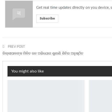
Get real time updates directly on you device,
Subscribe
PREV POST
ଜିଲ୍ଲାପାଳଙ୍କ ମିଳିତ ଜନ ଅଭିଯୋଗ ଶୁଣାଣି ଶିବିର ଅନୁଷ୍ଠିତ
You might also like