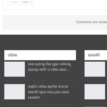
PREV
NEXT
Comments are close
ଓଡ଼ିଶା
ରାଜନୀତି
ଲସା ଗ୍ରାମକୁ ନିଶା ମୁକ୍ତ କରିବାକୁ
ଗ୍ରାମ୍ୟ କମିଟି ଓ ମହିଳା ମାନେ…
ପଶ୍ଚିମ ଓଡିଶା ଶ୍ରମିକ ସଂଗଠନ
ସଭାପତି ରୂପେ ଗଜେନ୍ଦ୍ର ଭୋଇ
ମନୋନୀତ