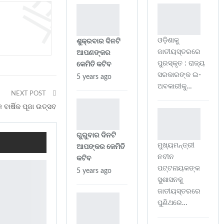
ଓଡ଼ିଶାକୁ
ଶୁକ୍ରବାର ଦିନଟି
ଜାତୀୟସ୍ତରରେ
ଆପଣଙ୍କର
ପୁରସ୍କୃତ : ରାଜ୍ୟ
କେମିତି କଟିବ
ସରକାରଙ୍କ ଇ-
5 years ago
ଅବକାରୀକୁ…
NEXT POST
 ବାର୍ଷିକ ପୂଜା ଉତ୍ସବ
ଗୁରୁବାର ଦିନଟି
ମୁଖ୍ୟମନ୍ତ୍ରୀ
ଆପଙ୍କର କେମିତି
ନବୀନ
କଟିବ
ପଟ୍ଟନାୟକଙ୍କ
5 years ago
ସୁଶାସନକୁ
ଜାତୀୟସ୍ତରରେ
ପୁଣିଥରେ…