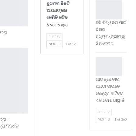
ବୁଧବାର ଦିନଟି
ଆପଣଙ୍କର
କେମିତି କଟିବ
ହକି ବିଶ୍ୱକପ୍ ପାଇଁ
5 years ago
ବିହାର
ତ୍ରା
ମୁଖ୍ୟମନ୍ତ୍ରୀଙ୍କୁ
PREV
ନିମନ୍ତ୍ରଣ
NEXT
1 of 12
ଗାୟତ୍ରୀ ବାଳା
ପଣ୍ଡା ପାଇବେ
କେନ୍ଦ୍ର ସାହିତ୍ୟ
ଏକାଡେମୀ ଆୱାର୍ଡ
PREV
ରା :
NEXT
1 of 260
୍ୟ ନିଦର୍ଶନ