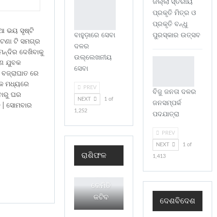
ଜିଲ୍ଲା ସ୍ତରୀୟ
ପ୍ରକୃତି ମିତ୍ର ଓ
ପ୍ରକୃତି ବନ୍ଧୁ
ଆ ଭୟ ସୃଷ୍ଟି
ବାହୁଡ଼ାରେ ସେବା
ପୁରସ୍କାର ଉତ୍ସବ
ଟଣା ଟି ସମଗ୍ର
ଦଳର
ନ୍ଦିର ଦେଖିବାକୁ
ଉଲ୍ଲେଖନୀୟ
ଜଣ ଯୁବକ
ସେବା
| ବଜ୍ରାଘାତ ରେ
୍କ ମଧ୍ୟରେ
PREV
ବିଜୁ ଜନତା ଦଳର
େବାରୁ ଘର
NEXT
1 of
ଜନସମ୍ପର୍କ
ତି | ସୋମବାର
1,252
ପଦଯାତ୍ରା
PREV
NEXT
1 of
ଶୁକ୍ରବାର
ରାଶିଫଳ
1,413
ଆପଣଙ୍କର
ଦିନଟି
କେମିତି
କଟିବ
ଦେଶବିଦେଶ