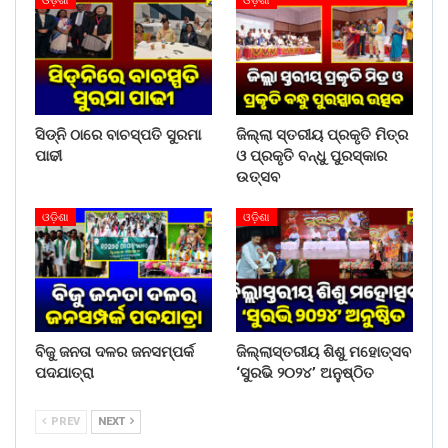
ଓଡ଼ିଶା
ଓଡ଼ିଶା
ଅଧିକାରୀ ଓ କର୍ମଚାରୀ ପ୍ରମୁଖ ଉପସ୍ଥିତ ରହି କାର୍ଯ୍ୟକ୍ରମକୁ
ପରିଚାଳନା କରିଥିଲେ।
Share on:
WhatsApp
ସିଡ୍‌ନି ଠାରେ ବାଚସ୍ପତି ସୁରମା
ଜିଲ୍ଲା ସ୍ତରୀୟ ପ୍ରକୃତି ମିତ୍ର
ପାଢୀ
ଓ ପ୍ରକୃତି ବନ୍ଧୁ ପୁରସ୍କାର
ଉତ୍ସବ
ଓଡ଼ିଶା
ଓଡ଼ିଶା
ବିଜୁ ଜନତା ଦଳର ଜନସମ୍ପର୍କ
ଜିଲ୍ଲାସ୍ତରୀୟ ଶିଶୁ ମହୋତ୍ସବ
ପଦଯାତ୍ରା
‘ସୁରଭି ୨୦୨୪’ ଅନୁଷ୍ଠିତ
PREV
NEXT