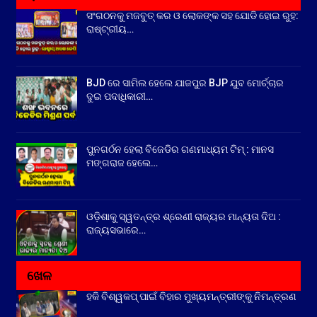
ସଂଗଠନକୁ ମଜବୁତ୍ କର ଓ ଲୋକଙ୍କ ସହ ଯୋଡି ହୋଇ ରୁହ:
ରାଷ୍ଟ୍ରୀୟ…
BJD ରେ ସାମିଲ ହେଲେ ଯାଜପୁର BJP ଯୁବ ମୋର୍ଚ୍ଚାର
ଦୁଇ ପଦାଧିକାରୀ…
ପୁନଗର୍ଠନ ହେଲା ବିଜେଡିର ଗଣମାଧ୍ୟମ ଟିମ୍ : ମାନସ
ମଙ୍ଗରାଜ ହେଲେ…
ଓଡ଼ିଶାକୁ ସ୍ୱତନ୍ତ୍ର ଶ୍ରେଣୀ ରାଜ୍ୟର ମାନ୍ୟତା ଦିଅ :
ରାଜ୍ୟସଭାରେ…
ଖେଳ
ହକି ବିଶ୍ୱକପ୍ ପାଇଁ ବିହାର ମୁଖ୍ୟମନ୍ତ୍ରୀଙ୍କୁ ନିମନ୍ତ୍ରଣ