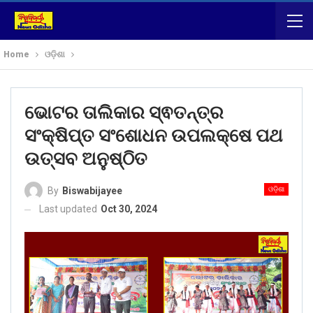
Home
ଓଡ଼ିଶା
ଭୋଟର ତାଲିକାର ସ୍ଵତନ୍ତ୍ର
ସଂକ୍ଷିପ୍ତ ସଂଶୋଧନ ଉପଲକ୍ଷେ ପଥ
ଉତ୍ସବ ଅନୁଷ୍ଠିତ
ଓଡ଼ିଶା
By
Biswabijayee
Last updated
Oct 30, 2024