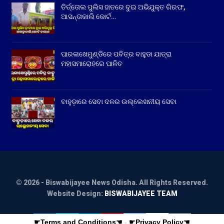
ତିର୍ତ୍ତୋଲ ପୁଲିସ ହାତରେ ଦୁଇ ଅଭିଯୁକ୍ତ ଗିରଫ,
ଆସନ୍ତାକାଲି କୋର୍ଟ…
ପାରଳାଖେମୁଣ୍ଡିରେ ପବିତ୍ର ବାହୁଡା ଯାତ୍ରା
ମହାସମାରୋହରେ ପାଳିତ
ବାହୁଡ଼ାରେ ସେବା ଦଳର ଉଲ୍ଲେଖନୀୟ ସେବା
© 2026 - Biswabijayee News Odisha. All Rights Reserved.
Website Design:
BISWABIJAYEE TEAM
☛Terms and Conditions☚
-
☛Privacy Policy☚