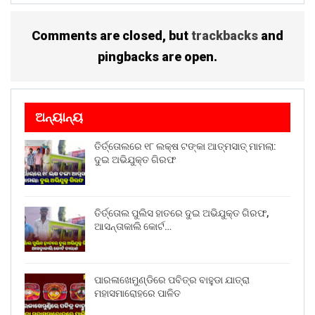
Comments are closed, but
trackbacks
and
pingbacks are open.
ଅନ୍ୟାନ୍ୟ
ତିର୍ତ୍ତୋଲରେ ୧୮ ଲକ୍ଷ ଟଙ୍କା ଆତ୍ମସାତ୍ ମାମଲା:
ଦୁଇ ଅଭିଯୁକ୍ତ ଗିରଫ
ତିର୍ତ୍ତୋଲ ପୁଲିସ ହାତରେ ଦୁଇ ଅଭିଯୁକ୍ତ ଗିରଫ,
ଆସନ୍ତାକାଲି କୋର୍ଟ…
ପାରଳାଖେମୁଣ୍ଡିରେ ପବିତ୍ର ବାହୁଡା ଯାତ୍ରା
ମହାସମାରୋହରେ ପାଳିତ