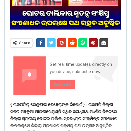
Share
Get real time updates directly on
you device, subscribe now.
Subscribe
{ ଗଜପତିରୁ ରେଣୁବାଳା ବେହେରାଙ୍କ ରିପୋର୍ଟ } :
ଗଜପତି ଜିଲ୍ଲା
ସଦର ମହକୁମା ପାରଳାଖେମୁଣ୍ଡି ସ୍ଥିତ ଜଗନ୍ନାଥ ମନ୍ଦିର ନିକଟରେ
ଜିଲ୍ଲା ସ୍ତରୀୟ ଭୋଟର ତାଲିକା ସ୍ଵତନ୍ତ୍ର ସଂକ୍ଷିପ୍ତ ସଂଶୋଧନ
ଉପଲକ୍ଷେ ଜିଲ୍ଲା ପ୍ରଶାସନ ପକ୍ଷରୁ ପଥ ଉତ୍ସଵ ଅନୁଷ୍ଠିତ