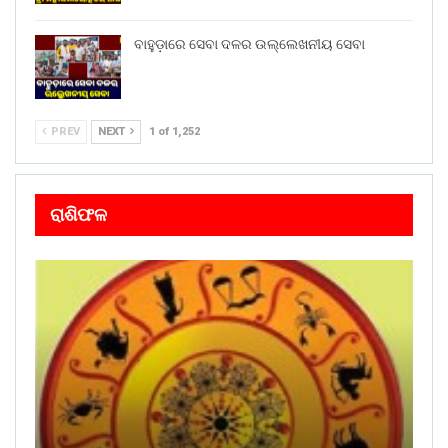
ବାହୁଡ଼ାରେ ସେବା ଦଳର ଉଲ୍ଲେଖନୀୟ ସେବା
PREV
NEXT
1 of 1,252
ରାଶିଫଳ