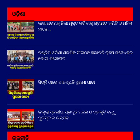
ଓଡ଼ିଶା
ଲସା ଗ୍ରାମକୁ ନିଶା ମୁକ୍ତ କରିବାକୁ ଗ୍ରାମ୍ୟ କମିଟି ଓ ମହିଳା
ମାନେ…
ପଶ୍ଚିମ ଓଡିଶା ଶ୍ରମିକ ସଂଗଠନ ସଭାପତି ରୂପେ ଗଜେନ୍ଦ୍ର
ଭୋଇ ମନୋନୀତ
ସିଡ୍‌ନି ଠାରେ ବାଚସ୍ପତି ସୁରମା ପାଢୀ
ଜିଲ୍ଲା ସ୍ତରୀୟ ପ୍ରକୃତି ମିତ୍ର ଓ ପ୍ରକୃତି ବନ୍ଧୁ
ପୁରସ୍କାର ଉତ୍ସବ
ରାଜନୀତି