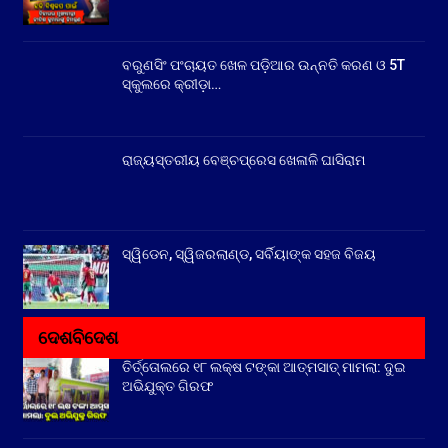
ବରୁଣସିଂ ପଂଚାୟତ ଖେଳ ପଡ଼ିଆର ଉନ୍ନତି କରଣ ଓ 5T
ସ୍କୁଲରେ କ୍ରୀଡ଼ା…
ରାଜ୍ୟସ୍ତରୀୟ ବେଞ୍ଚପ୍ରେସ ଖେଳାଳି ଘାସିରାମ
ସ୍ୱିଡେନ, ସ୍ୱିଜରଲାଣ୍ଡ, ସର୍ବିୟାଙ୍କ ସହଜ ବିଜୟ
ଦେଶବିଦେଶ
ତିର୍ତ୍ତୋଲରେ ୧୮ ଲକ୍ଷ ଟଙ୍କା ଆତ୍ମସାତ୍ ମାମଲା: ଦୁଇ
ଅଭିଯୁକ୍ତ ଗିରଫ