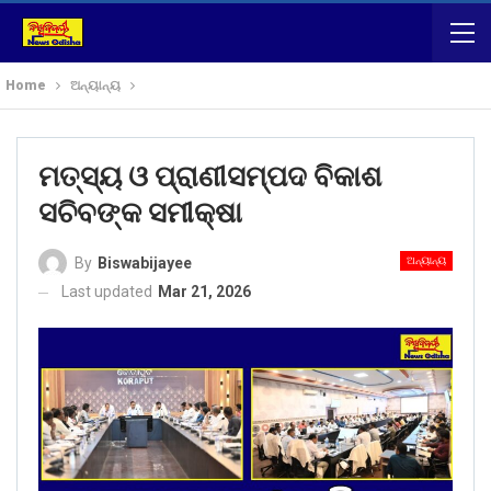
Home
ଅନ୍ୟାନ୍ୟ
ମତ୍ସ୍ୟ ଓ ପ୍ରାଣୀସମ୍ପଦ ବିକାଶ
ସଚିବଙ୍କ ସମୀକ୍ଷା
ଅନ୍ୟାନ୍ୟ
By
Biswabijayee
Last updated
Mar 21, 2026