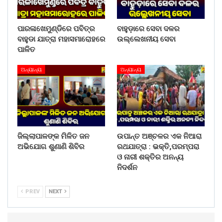
ପାରଳାଖେମୁଣ୍ଡିରେ ପବିତ୍ର
ବାହୁଡ଼ାରେ ସେବା ଦଳର
ବାହୁଡା ଯାତ୍ରା ମହାସମାରୋହରେ
ଉଲ୍ଲେଖନୀୟ ସେବା
ପାଳିତ
ଅନ୍ୟାନ୍ୟ
ଅନ୍ୟାନ୍ୟ
ଜିଲ୍ଲାପାଳଙ୍କ ମିଳିତ ଜନ
ଉପାନ୍ତ ଅଞ୍ଚଳର ଏକ ନିଆରା
ଅଭିଯୋଗ ଶୁଣାଣି ଶିବିର
ରଥଯାତ୍ରା : ଭକ୍ତି,ପରମ୍ପରା
ଓ ନାରୀ ଶକ୍ତିର ଅନନ୍ୟ
ନିଦର୍ଶନ
PREV
NEXT