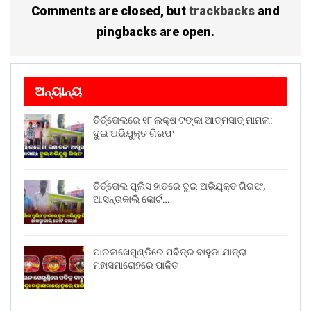
Comments are closed, but
trackbacks
and
pingbacks are open.
ଅନ୍ୟାନ୍ୟ
ତିର୍ତ୍ତୋଲରେ ୧୮ ଲକ୍ଷ ଟଙ୍କା ଆତ୍ମସାତ୍ ମାମଲା:
ଦୁଇ ଅଭିଯୁକ୍ତ ଗିରଫ
ତିର୍ତ୍ତୋଲ ପୁଲିସ ହାତରେ ଦୁଇ ଅଭିଯୁକ୍ତ ଗିରଫ,
ଆସନ୍ତାକାଲି କୋର୍ଟ…
ପାରଳାଖେମୁଣ୍ଡିରେ ପବିତ୍ର ବାହୁଡା ଯାତ୍ରା
ମହାସମାରୋହରେ ପାଳିତ