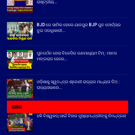
ରାଷ୍ଟ୍ରୀୟ…
BJD ରେ ସାମିଲ ହେଲେ ଯାଜପୁର BJP ଯୁବ ମୋର୍ଚ୍ଚାର
ଦୁଇ ପଦାଧିକାରୀ…
ପୁନଗର୍ଠନ ହେଲା ବିଜେଡିର ଗଣମାଧ୍ୟମ ଟିମ୍ : ମାନସ
ମଙ୍ଗରାଜ ହେଲେ…
ଓଡ଼ିଶାକୁ ସ୍ୱତନ୍ତ୍ର ଶ୍ରେଣୀ ରାଜ୍ୟର ମାନ୍ୟତା ଦିଅ :
ରାଜ୍ୟସଭାରେ…
ଖେଳ
ହକି ବିଶ୍ୱକପ୍ ପାଇଁ ବିହାର ମୁଖ୍ୟମନ୍ତ୍ରୀଙ୍କୁ ନିମନ୍ତ୍ରଣ