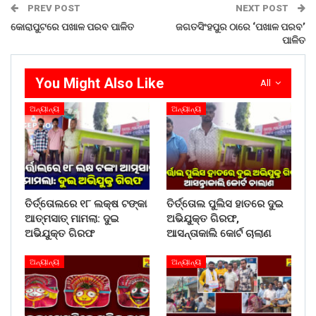
PREV POST
NEXT POST
କୋରାପୁଟରେ ପଖାଳ ପରବ ପାଳିତ
ଜଗତସିଂହପୁର ଠାରେ ‘ପଖାଳ ପରବ’
ପାଳିତ
You Might Also Like
All
ଅନ୍ୟାନ୍ୟ
ଅନ୍ୟାନ୍ୟ
ତିର୍ତ୍ତୋଲରେ ୧୮ ଲକ୍ଷ ଟଙ୍କା
ତିର୍ତ୍ତୋଲ ପୁଲିସ ହାତରେ ଦୁଇ
ଆତ୍ମସାତ୍ ମାମଲା: ଦୁଇ
ଅଭିଯୁକ୍ତ ଗିରଫ,
ଅଭିଯୁକ୍ତ ଗିରଫ
ଆସନ୍ତାକାଲି କୋର୍ଟ ଚାଲାଣ
ଅନ୍ୟାନ୍ୟ
ଅନ୍ୟାନ୍ୟ