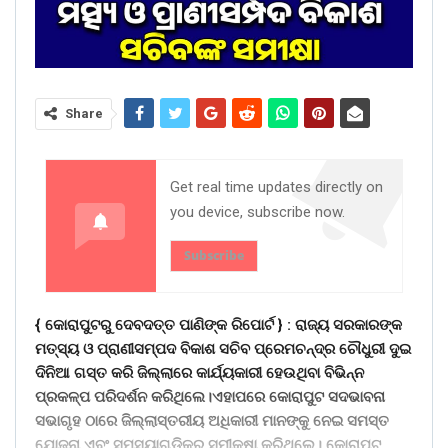
Share
Get real time updates directly on
you device, subscribe now.
Subscribe
{ କୋରାପୁଟରୁ ଦେବଦତ୍ତ ପାଣିଙ୍କ ରିପୋର୍ଟ } :
ରାଜ୍ୟ ସରକାରଙ୍କ
ମତ୍ସ୍ୟ ଓ ପ୍ରାଣୀସମ୍ପଦ ବିକାଶ ସଚିବ ପ୍ରେମଚନ୍ଦ୍ର ଚୌଧୁରୀ ଦୁଇ
ଦିନିଆ ଗସ୍ତ କରି ଜିଲ୍ଲାରେ କାର୍ଯ୍ୟକାରୀ ହେଉଥିବା ବିଭିନ୍ନ
ପ୍ରକଳ୍ପ ପରିଦର୍ଶନ କରିଥିଲେ।ଏହାପରେ କୋରାପୁଟ ସଦଭାବନା
ସଭାଗୃହ ଠାରେ ଜିଲ୍ଲାସ୍ତରୀୟ ଅଧିକାରୀ ମାନଙ୍କୁ ନେଇ ସମସ୍ତ
ଯୋଜନା ଏବଂ ସମସ୍ୟାଗୁଡ଼ିକର ସମୀକ୍ଷା କରିଥିଲେ। କୋରାପୁଟ