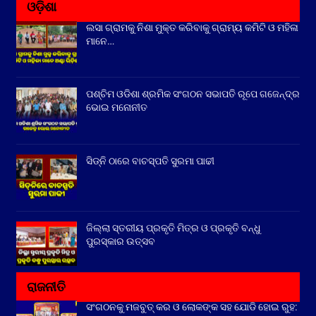
ଓଡ଼ିଶା
ଲସା ଗ୍ରାମକୁ ନିଶା ମୁକ୍ତ କରିବାକୁ ଗ୍ରାମ୍ୟ କମିଟି ଓ ମହିଳା
ମାନେ…
ପଶ୍ଚିମ ଓଡିଶା ଶ୍ରମିକ ସଂଗଠନ ସଭାପତି ରୂପେ ଗଜେନ୍ଦ୍ର
ଭୋଇ ମନୋନୀତ
ସିଡ୍‌ନି ଠାରେ ବାଚସ୍ପତି ସୁରମା ପାଢୀ
ଜିଲ୍ଲା ସ୍ତରୀୟ ପ୍ରକୃତି ମିତ୍ର ଓ ପ୍ରକୃତି ବନ୍ଧୁ
ପୁରସ୍କାର ଉତ୍ସବ
ରାଜନୀତି
ସଂଗଠନକୁ ମଜବୁତ୍ କର ଓ ଲୋକଙ୍କ ସହ ଯୋଡି ହୋଇ ରୁହ: