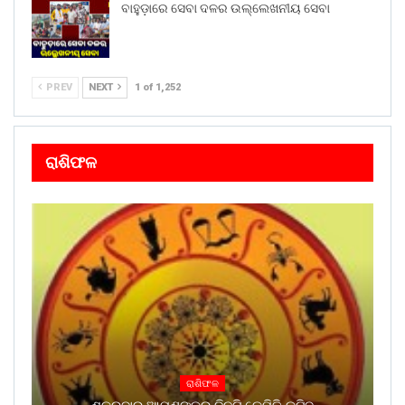
ବାହୁଡ଼ାରେ ସେବା ଦଳର ଉଲ୍ଲେଖନୀୟ ସେବା
PREV
NEXT
1 of 1,252
ରାଶିଫଳ
ରାଶିଫଳ