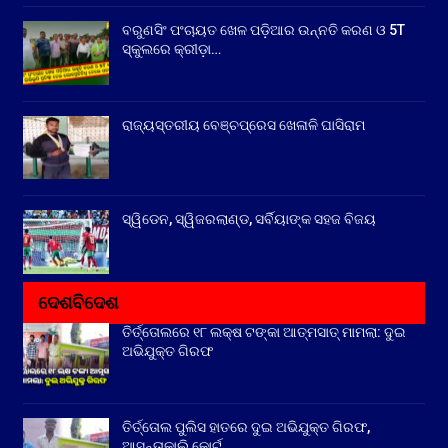
ବରୁଣସିଂ ପଂଚାୟତ ଖେଳ ପଡ଼ିଆର ଉନ୍ନତି କରଣ ଓ 5T
ସ୍କୁଲରେ କ୍ରୀଡ଼ା…
ରାଜ୍ୟସ୍ତରୀୟ ବେଞ୍ଚପ୍ରେସ ଖେଳାଳି ଘାସିରାମ
ସ୍ୱିଡେନ, ସ୍ୱିଜରଲାଣ୍ଡ, ସର୍ବିୟାଙ୍କ ସହଜ ବିଜୟ
ଦେଶବିଦେଶ
ତିର୍ତ୍ତୋଲରେ ୧୮ ଲକ୍ଷ ଟଙ୍କା ଆତ୍ମସାତ୍ ମାମଲା: ଦୁଇ
ଅଭିଯୁକ୍ତ ଗିରଫ
ତିର୍ତ୍ତୋଲ ପୁଲିସ ହାତରେ ଦୁଇ ଅଭିଯୁକ୍ତ ଗିରଫ,
ଆସନ୍ତାକାଲି କୋର୍ଟ…