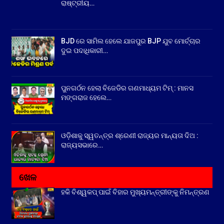
ରାଷ୍ଟ୍ରୀୟ…
BJD ରେ ସାମିଲ ହେଲେ ଯାଜପୁର BJP ଯୁବ ମୋର୍ଚ୍ଚାର
ଦୁଇ ପଦାଧିକାରୀ…
ପୁନଗର୍ଠନ ହେଲା ବିଜେଡିର ଗଣମାଧ୍ୟମ ଟିମ୍ : ମାନସ
ମଙ୍ଗରାଜ ହେଲେ…
ଓଡ଼ିଶାକୁ ସ୍ୱତନ୍ତ୍ର ଶ୍ରେଣୀ ରାଜ୍ୟର ମାନ୍ୟତା ଦିଅ :
ରାଜ୍ୟସଭାରେ…
ଖେଳ
ହକି ବିଶ୍ୱକପ୍ ପାଇଁ ବିହାର ମୁଖ୍ୟମନ୍ତ୍ରୀଙ୍କୁ ନିମନ୍ତ୍ରଣ