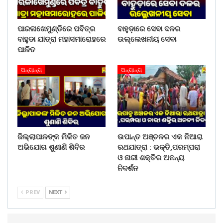
ପାରଳାଖେମୁଣ୍ଡିରେ ପବିତ୍ର
ବାହୁଡ଼ାରେ ସେବା ଦଳର
ବାହୁଡା ଯାତ୍ରା ମହାସମାରୋହରେ
ଉଲ୍ଲେଖନୀୟ ସେବା
ପାଳିତ
ଅନ୍ୟାନ୍ୟ
ଅନ୍ୟାନ୍ୟ
ଜିଲ୍ଲାପାଳଙ୍କ ମିଳିତ ଜନ
ଉପାନ୍ତ ଅଞ୍ଚଳର ଏକ ନିଆରା
ଅଭିଯୋଗ ଶୁଣାଣି ଶିବିର
ରଥଯାତ୍ରା : ଭକ୍ତି,ପରମ୍ପରା
ଓ ନାରୀ ଶକ୍ତିର ଅନନ୍ୟ
ନିଦର୍ଶନ
PREV
NEXT