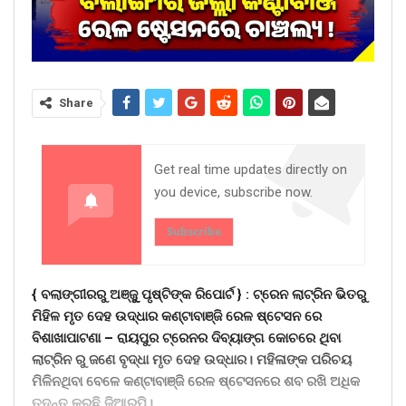
Share
Get real time updates directly on
you device, subscribe now.
Subscribe
{ ବଲାଙ୍ଗୀରରୁ ଅଞ୍ଜୁୁ ପୃଷ୍ଟିଙ୍କ ରିପୋର୍ଟ } :
ଟ୍ରେନ ଲାଟ୍ରିନ ଭିତରୁ
ମିହିଳ ମୃତ ଦେହ ଉଦ୍ଧାର କଣ୍ଟାବାଞ୍ଜି ରେଳ ଷ୍ଟେସନ ରେ
ବିଶାଖାପାଟଣା – ରାୟପୁର ଟ୍ରେନର ଦିବ୍ୟାଙ୍ଗ କୋଚରେ ଥିବା
ଲାଟ୍ରିନ ରୁ ଜଣେ ବୃଦ୍ଧା ମୃତ ଦେହ ଉଦ୍ଧାର। ମହିଳାଙ୍କ ପରିଚୟ
ମିଳିନଥିବା ବେଳେ କଣ୍ଟାବାଞ୍ଜି ରେଳ ଷ୍ଟେସନରେ ଶବ ରଖି ଅଧିକ
ତଦନ୍ତ କରୁଛି ଜିଆରପି।