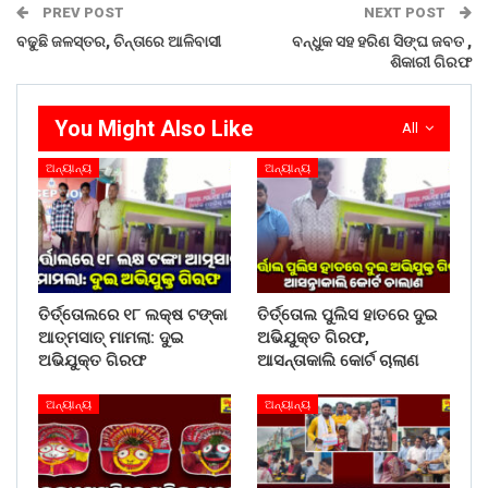
PREV POST
NEXT POST
ବଢୁଛି ଜଳସ୍ତର, ଚିନ୍ତାରେ ଆଳିବାସୀ
ବନ୍ଧୁକ ସହ ହରିଣ ସିଙ୍ଘ ଜବତ ,
ଶିକାରୀ ଗିରଫ
You Might Also Like
All
ଅନ୍ୟାନ୍ୟ
ଅନ୍ୟାନ୍ୟ
ତିର୍ତ୍ତୋଲରେ ୧୮ ଲକ୍ଷ ଟଙ୍କା
ତିର୍ତ୍ତୋଲ ପୁଲିସ ହାତରେ ଦୁଇ
ଆତ୍ମସାତ୍ ମାମଲା: ଦୁଇ
ଅଭିଯୁକ୍ତ ଗିରଫ,
ଅଭିଯୁକ୍ତ ଗିରଫ
ଆସନ୍ତାକାଲି କୋର୍ଟ ଚାଲାଣ
ଅନ୍ୟାନ୍ୟ
ଅନ୍ୟାନ୍ୟ