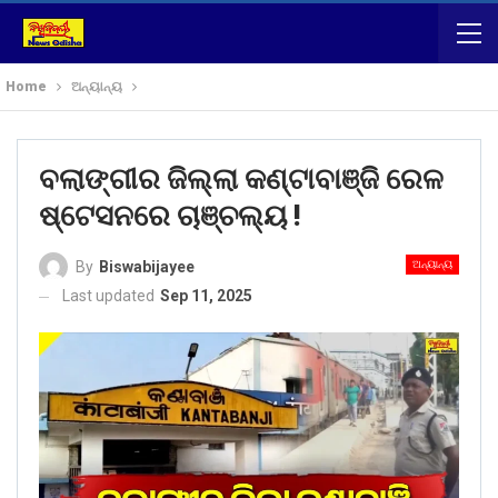
Home
ଅନ୍ୟାନ୍ୟ
ବଲାଙ୍ଗୀର ଜିଲ୍ଲା କଣ୍ଟାବାଞ୍ଜି ରେଳ
ଷ୍ଟେସନରେ ଚାଞ୍ଚଲ୍ୟ !
ଅନ୍ୟାନ୍ୟ
By
Biswabijayee
Last updated
Sep 11, 2025