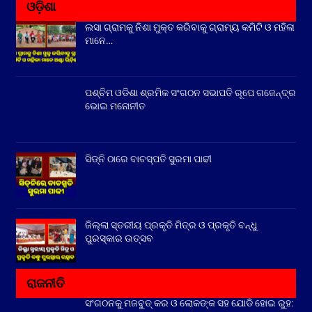
ଓଡ଼ିଶା
ଲସା ଗ୍ରାମକୁ ନିଶା ମୁକ୍ତ କରିବାକୁ ଗ୍ରାମ୍ୟ କମିଟି ଓ ମହିଳା
ମାନେ…
ପଶ୍ଚିମ ଓଡିଶା ଶ୍ରମିକ ସଂଗଠନ ସଭାପତି ରୂପେ ଗଜେନ୍ଦ୍ର
ଭୋଇ ମନୋନୀତ
ସିଡ୍‌ନି ଠାରେ ବାଚସ୍ପତି ସୁରମା ପାଢୀ
ଜିଲ୍ଲା ସ୍ତରୀୟ ପ୍ରକୃତି ମିତ୍ର ଓ ପ୍ରକୃତି ବନ୍ଧୁ
ପୁରସ୍କାର ଉତ୍ସବ
ରାଜନୀତି
ସଂଗଠନକୁ ମଜବୁତ୍ କର ଓ ଲୋକଙ୍କ ସହ ଯୋଡି ହୋଇ ରୁହ: