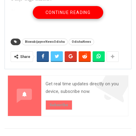
Share on:
CONTINUE READING
WhatsApp
BiswabijayeeNewsOdisha
OdishaNews
Share
Get real time updates directly on you
device, subscribe now.
Subscribe