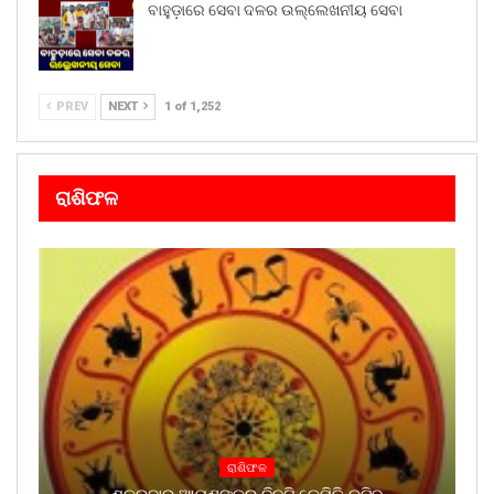
ବାହୁଡ଼ାରେ ସେବା ଦଳର ଉଲ୍ଲେଖନୀୟ ସେବା
PREV
NEXT
1 of 1,252
ରାଶିଫଳ
ରାଶିଫଳ