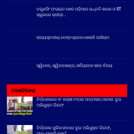
ବରୁଣସିଂ ପଂଚାୟତ ଖେଳ ପଡ଼ିଆର ଉନ୍ନତି କରଣ ଓ 5T
ସ୍କୁଲରେ କ୍ରୀଡ଼ା…
ରାଜ୍ୟସ୍ତରୀୟ ବେଞ୍ଚପ୍ରେସ ଖେଳାଳି ଘାସିରାମ
ସ୍ୱିଡେନ, ସ୍ୱିଜରଲାଣ୍ଡ, ସର୍ବିୟାଙ୍କ ସହଜ ବିଜୟ
ଦେଶବିଦେଶ
ତିର୍ତ୍ତୋଲରେ ୧୮ ଲକ୍ଷ ଟଙ୍କା ଆତ୍ମସାତ୍ ମାମଲା: ଦୁଇ
ଅଭିଯୁକ୍ତ ଗିରଫ
ତିର୍ତ୍ତୋଲ ପୁଲିସ ହାତରେ ଦୁଇ ଅଭିଯୁକ୍ତ ଗିରଫ,
ଆସନ୍ତାକାଲି କୋର୍ଟ…