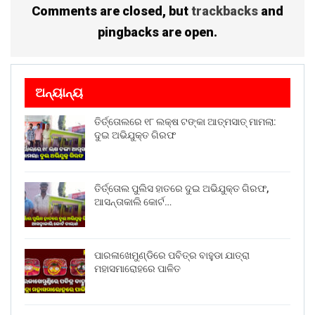
Comments are closed, but
trackbacks
and
pingbacks are open.
ଅନ୍ୟାନ୍ୟ
ତିର୍ତ୍ତୋଲରେ ୧୮ ଲକ୍ଷ ଟଙ୍କା ଆତ୍ମସାତ୍ ମାମଲା:
ଦୁଇ ଅଭିଯୁକ୍ତ ଗିରଫ
ତିର୍ତ୍ତୋଲ ପୁଲିସ ହାତରେ ଦୁଇ ଅଭିଯୁକ୍ତ ଗିରଫ,
ଆସନ୍ତାକାଲି କୋର୍ଟ…
ପାରଳାଖେମୁଣ୍ଡିରେ ପବିତ୍ର ବାହୁଡା ଯାତ୍ରା
ମହାସମାରୋହରେ ପାଳିତ