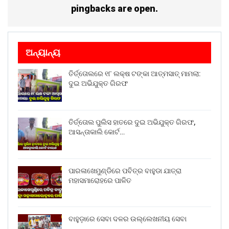
pingbacks are open.
ଅନ୍ୟାନ୍ୟ
ତିର୍ତ୍ତୋଲରେ ୧୮ ଲକ୍ଷ ଟଙ୍କା ଆତ୍ମସାତ୍ ମାମଲା:
ଦୁଇ ଅଭିଯୁକ୍ତ ଗିରଫ
ତିର୍ତ୍ତୋଲ ପୁଲିସ ହାତରେ ଦୁଇ ଅଭିଯୁକ୍ତ ଗିରଫ,
ଆସନ୍ତାକାଲି କୋର୍ଟ…
ପାରଳାଖେମୁଣ୍ଡିରେ ପବିତ୍ର ବାହୁଡା ଯାତ୍ରା
ମହାସମାରୋହରେ ପାଳିତ
ବାହୁଡ଼ାରେ ସେବା ଦଳର ଉଲ୍ଲେଖନୀୟ ସେବା