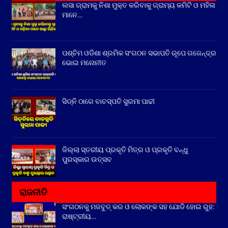
ଲସା ଗ୍ରାମକୁ ନିଶା ମୁକ୍ତ କରିବାକୁ ଗ୍ରାମ୍ୟ କମିଟି ଓ ମହିଳା
ମାନେ…
ପଶ୍ଚିମ ଓଡିଶା ଶ୍ରମିକ ସଂଗଠନ ସଭାପତି ରୂପେ ଗଜେନ୍ଦ୍ର
ଭୋଇ ମନୋନୀତ
ସିଡ୍‌ନି ଠାରେ ବାଚସ୍ପତି ସୁରମା ପାଢୀ
ଜିଲ୍ଲା ସ୍ତରୀୟ ପ୍ରକୃତି ମିତ୍ର ଓ ପ୍ରକୃତି ବନ୍ଧୁ
ପୁରସ୍କାର ଉତ୍ସବ
ରାଜନୀତି
ସଂଗଠନକୁ ମଜବୁତ୍ କର ଓ ଲୋକଙ୍କ ସହ ଯୋଡି ହୋଇ ରୁହ:
ରାଷ୍ଟ୍ରୀୟ…