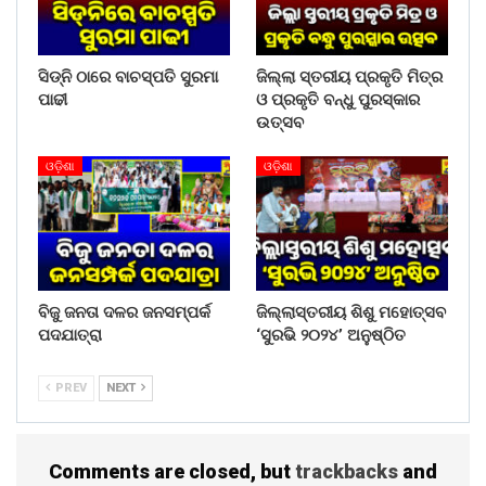
ସିଡ୍‌ନି ଠାରେ ବାଚସ୍ପତି ସୁରମା
ଜିଲ୍ଲା ସ୍ତରୀୟ ପ୍ରକୃତି ମିତ୍ର
ପାଢୀ
ଓ ପ୍ରକୃତି ବନ୍ଧୁ ପୁରସ୍କାର
ଉତ୍ସବ
ଓଡ଼ିଶା
ଓଡ଼ିଶା
ବିଜୁ ଜନତା ଦଳର ଜନସମ୍ପର୍କ
ଜିଲ୍ଲାସ୍ତରୀୟ ଶିଶୁ ମହୋତ୍ସବ
ପଦଯାତ୍ରା
‘ସୁରଭି ୨୦୨୪’ ଅନୁଷ୍ଠିତ
PREV
NEXT
Comments are closed, but
trackbacks
and