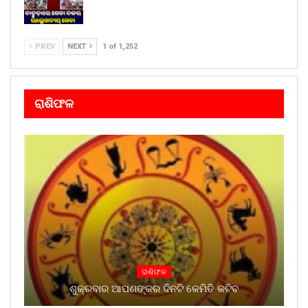
PREV
NEXT
1 of 1,252
ରାଶିଫଳ
ରାଶିଫଳ
ଶୁକ୍ରବାର ଆପଣଙ୍କର ଦିନଟି କେମିତି କଟିବ