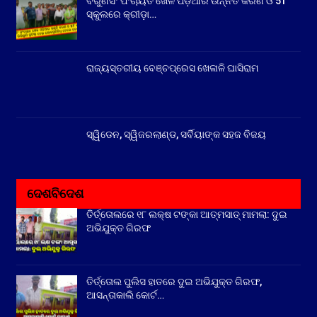
ବରୁଣସିଂ ପଂଚାୟତ ଖେଳ ପଡ଼ିଆର ଉନ୍ନତି କରଣ ଓ 5T
ସ୍କୁଲରେ କ୍ରୀଡ଼ା…
ରାଜ୍ୟସ୍ତରୀୟ ବେଞ୍ଚପ୍ରେସ ଖେଳାଳି ଘାସିରାମ
ସ୍ୱିଡେନ, ସ୍ୱିଜରଲାଣ୍ଡ, ସର୍ବିୟାଙ୍କ ସହଜ ବିଜୟ
ଦେଶବିଦେଶ
ତିର୍ତ୍ତୋଲରେ ୧୮ ଲକ୍ଷ ଟଙ୍କା ଆତ୍ମସାତ୍ ମାମଲା: ଦୁଇ
ଅଭିଯୁକ୍ତ ଗିରଫ
ତିର୍ତ୍ତୋଲ ପୁଲିସ ହାତରେ ଦୁଇ ଅଭିଯୁକ୍ତ ଗିରଫ,
ଆସନ୍ତାକାଲି କୋର୍ଟ…