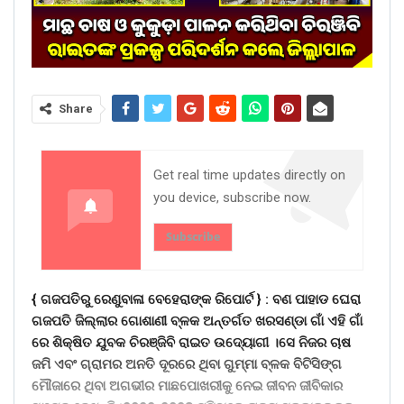
Share
Get real time updates directly on
you device, subscribe now.
Subscribe
{ ଗଜପତିରୁ ରେଣୁବାଳା ବେହେରାଙ୍କ ରିପୋର୍ଟ } :
ବଣ ପାହାଡ ଘେରା
ଗଜପତି ଜିଲ୍ଲାର ଗୋଶାଣୀ ବ୍ଳକ ଅନ୍ତର୍ଗତ ଖରସଣ୍ଡା ଗାଁ ଏହି ଗାଁ
ରେ ଶିକ୍ଷିତ ଯୁବକ ଚିରଞ୍ଜିବି ରାଇତ ଉଦ୍ୟୋଗୀ ।ସେ ନିଜର ଚାଷ
ଜମି ଏବଂ ଗ୍ରାମର ଅନତି ଦୂରରେ ଥିବା ଗୁମ୍ମା ବ୍ଳକ ବିଟିସିଙ୍ଗ
ମୌଜାରେ ଥିବା ଅଗଭୀର ମାଛପୋଖରୀକୁ ନେଇ ଜୀବନ ଜୀବିକାର