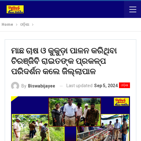
Home
ଓଡ଼ିଶା
ମାଛ ଚାଷ ଓ କୁକୁଡ଼ା ପାଳନ କରିଥିବା
ଚିରଞ୍ଜିବି ରାଇତଙ୍କ ପ୍ରକଳ୍ପ
ପରିଦର୍ଶନ କଲେ ଜିଲ୍ଲାପାଳ
Last updated
Sep 5, 2024
ଓଡ଼ିଶା
By
Biswabijayee