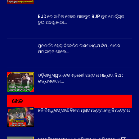
BJD ରେ ସାମିଲ ହେଲେ ଯାଜପୁର BJP ଯୁବ ମୋର୍ଚ୍ଚାର
ଦୁଇ ପଦାଧିକାରୀ…
ପୁନଗର୍ଠନ ହେଲା ବିଜେଡିର ଗଣମାଧ୍ୟମ ଟିମ୍ : ମାନସ
ମଙ୍ଗରାଜ ହେଲେ…
ଓଡ଼ିଶାକୁ ସ୍ୱତନ୍ତ୍ର ଶ୍ରେଣୀ ରାଜ୍ୟର ମାନ୍ୟତା ଦିଅ :
ରାଜ୍ୟସଭାରେ…
ଖେଳ
ହକି ବିଶ୍ୱକପ୍ ପାଇଁ ବିହାର ମୁଖ୍ୟମନ୍ତ୍ରୀଙ୍କୁ ନିମନ୍ତ୍ରଣ