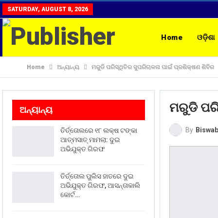
SATURDAY, AUGUST 8, 2026
Home
ଓଡ଼ିଶା
Home
ଅନ୍ୟାନ୍ୟ
ମରୁଡି ପରିସ୍ଥିତିର ସୁପରିଚାଳନା ପାଇଁ ପ୍ରଶିକ୍ଷଣ ଶିବିର
ରାଶିଫଳ
CON
ମରୁଡି ପର
ଅନ୍ୟାନ୍ୟ
By
Biswab
ତିର୍ତ୍ତୋଲରେ ୧୮ ଲକ୍ଷ ଟଙ୍କା
ଆତ୍ମସାତ୍ ମାମଲା: ଦୁଇ
ଅଭିଯୁକ୍ତ ଗିରଫ
ତିର୍ତ୍ତୋଲ ପୁଲିସ ହାତରେ ଦୁଇ
ଅଭିଯୁକ୍ତ ଗିରଫ, ଆସନ୍ତାକାଲି
କୋର୍ଟ…