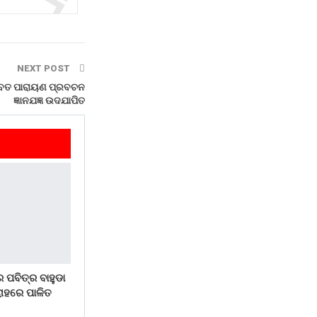
NEXT POST
ଭାଗବତ ପାରାୟଣ ପ୍ରବଚନ
ଜ୍ଞାନଯଜ୍ଞ ଉଦଯାପିତ
 ପବିତ୍ର ବାହୁଡା
ୋହରେ ପାଳିତ