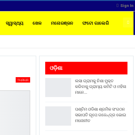
Sign In
ସ୍ୱାସ୍ଥ୍ୟ
ଖେଳ
ମନୋରଞ୍ଜନ
ଫଟୋ ଗାଲେରି
ଓଡ଼ିଶା
ଅନ୍ୟାନ୍ୟ
ଲସା ଗ୍ରାମକୁ ନିଶା ମୁକ୍ତ
କରିବାକୁ ଗ୍ରାମ୍ୟ କମିଟି ଓ ମହିଳା
ମାନେ…
ପଶ୍ଚିମ ଓଡିଶା ଶ୍ରମିକ ସଂଗଠନ
ସଭାପତି ରୂପେ ଗଜେନ୍ଦ୍ର ଭୋଇ
ମନୋନୀତ