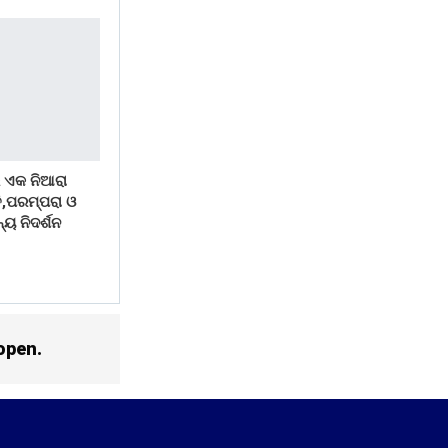
 ଏକ ନିଆରା
ି,ପରମ୍ପରା ଓ
୍ୟ ନିଦର୍ଶନ
open.