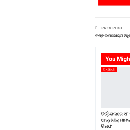
PREV POST
ବିଶ୍ଵ ଉପଭୋକ୍ତା ଅଧି
You Migh
ଅନ୍ୟାନ୍ୟ
ତିର୍ତ୍ତୋଲରେ ୧୮
ଆତ୍ମସାତ୍ ମାମଲା
ଗିରଫ