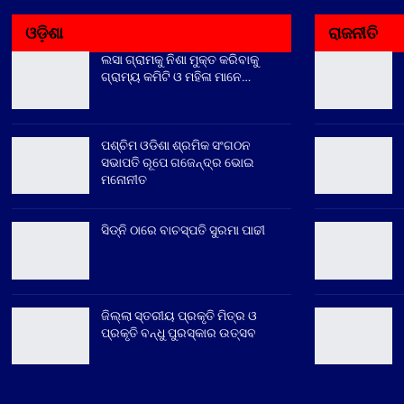
ଓଡ଼ିଶା
ରାଜନୀତି
ଲସା ଗ୍ରାମକୁ ନିଶା ମୁକ୍ତ କରିବାକୁ
ଗ୍ରାମ୍ୟ କମିଟି ଓ ମହିଳା ମାନେ…
ପଶ୍ଚିମ ଓଡିଶା ଶ୍ରମିକ ସଂଗଠନ
ସଭାପତି ରୂପେ ଗଜେନ୍ଦ୍ର ଭୋଇ
ମନୋନୀତ
ସିଡ୍‌ନି ଠାରେ ବାଚସ୍ପତି ସୁରମା ପାଢୀ
ଜିଲ୍ଲା ସ୍ତରୀୟ ପ୍ରକୃତି ମିତ୍ର ଓ
ପ୍ରକୃତି ବନ୍ଧୁ ପୁରସ୍କାର ଉତ୍ସବ