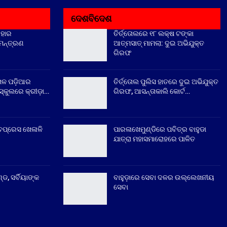
ଦେଶବିଦେଶ
ିହାର
ତିର୍ତ୍ତୋଲରେ ୧୮ ଲକ୍ଷ ଟଙ୍କା
ିମନ୍ତ୍ରଣ
ଆତ୍ମସାତ୍ ମାମଲା: ଦୁଇ ଅଭିଯୁକ୍ତ
ଗିରଫ
େଳ ପଡ଼ିଆର
ତିର୍ତ୍ତୋଲ ପୁଲିସ ହାତରେ ଦୁଇ ଅଭିଯୁକ୍ତ
୍କୁଲରେ କ୍ରୀଡ଼ା…
ଗିରଫ, ଆସନ୍ତାକାଲି କୋର୍ଟ…
ଚପ୍ରେସ ଖେଳାଳି
ପାରଳାଖେମୁଣ୍ଡିରେ ପବିତ୍ର ବାହୁଡା
ଯାତ୍ରା ମହାସମାରୋହରେ ପାଳିତ
୍ଡ, ସର୍ବିୟାଙ୍କ
ବାହୁଡ଼ାରେ ସେବା ଦଳର ଉଲ୍ଲେଖନୀୟ
ସେବା