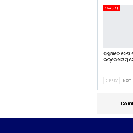
ଅନ୍ୟାନ୍ୟ
ବାହୁଡ଼ାରେ ସେବା
ଉଲ୍ଲେଖନୀୟ ସ
PREV
NEXT
Comm