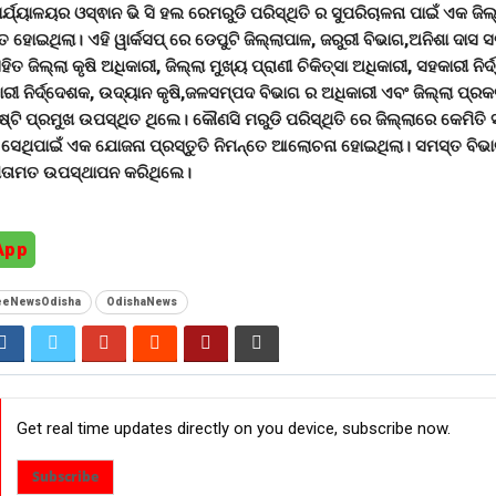
ର୍ଯ୍ୟାଳୟର ଓସ୍ଵାନ ଭି ସି ହଲ ରେମରୁଡି ପରିସ୍ଥିତି ର ସୁପରିଚାଳନା ପାଇଁ ଏକ ଜିଲ
ଠିତ ହୋଇଥିଲା। ଏହି ୱାର୍କସପ୍ ରେ ଡେପୁଟି ଜିଲ୍ଲାପାଳ, ଜରୁରୀ ବିଭାଗ,ଅନିଶା ଦାସ 
ତ ଜିଲ୍ଲା କୃଷି ଅଧିକାରୀ, ଜିଲ୍ଲା ମୁଖ୍ୟ ପ୍ରାଣୀ ଚିକିତ୍ସା ଅଧିକାରୀ, ସହକାରୀ ନିର୍
ରୀ ନିର୍ଦ୍ଦେଶକ, ଉଦ୍ୟାନ କୃଷି,ଜଳସମ୍ପଦ ବିଭାଗ ର ଅଧିକାରୀ ଏବଂ ଜିଲ୍ଲା ପ୍ରକ
ୃଷ୍ଟି ପ୍ରମୁଖ ଉପସ୍ଥିତ ଥିଲେ। କୌଣସି ମରୁଡି ପରିସ୍ଥିତି ରେ ଜିଲ୍ଲାରେ କେମିତ
ବ ସେଥିପାଇଁ ଏକ ଯୋଜନା ପ୍ରସ୍ତୁତି ନିମନ୍ତେ ଆଲୋଚନା ହୋଇଥିଲା। ସମସ୍ତ ବିଭ
ତ ମତାମତ ଉପସ୍ଥାପନ କରିଥିଲେ।
App
yeeNewsOdisha
OdishaNews
Get real time updates directly on you device, subscribe now.
Subscribe