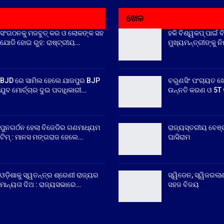
ଖେଳ
ସଂଗଠନକୁ ମଜବୁତ୍ କର ଓ ଲୋକଙ୍କ ସହ
ହକି ବିଶ୍ୱକପ୍ ପାଇଁ ବ
ଯୋଡି ହୋଇ ରୁହ: ରାଷ୍ଟ୍ରୀୟ…
ମୁଖ୍ୟମନ୍ତ୍ରୀଙ୍କୁ ନ
BJD ରେ ସାମିଲ ହେଲେ ଯାଜପୁର BJP
ବରୁଣସିଂ ପଂଚାୟତ ଖ
ଯୁବ ମୋର୍ଚ୍ଚାର ଦୁଇ ପଦାଧିକାରୀ…
ଉନ୍ନତି କରଣ ଓ 5T ସ
ପୁନଗର୍ଠନ ହେଲା ବିଜେଡିର ଗଣମାଧ୍ୟମ
ରାଜ୍ୟସ୍ତରୀୟ ବେଞ୍
ଟିମ୍ : ମାନସ ମଙ୍ଗରାଜ ହେଲେ…
ଘାସିରାମ
ଓଡ଼ିଶାକୁ ସ୍ୱତନ୍ତ୍ର ଶ୍ରେଣୀ ରାଜ୍ୟର
ସ୍ୱିଡେନ, ସ୍ୱିଜରଲାଣ
ମାନ୍ୟତା ଦିଅ : ରାଜ୍ୟସଭାରେ…
ସହଜ ବିଜୟ