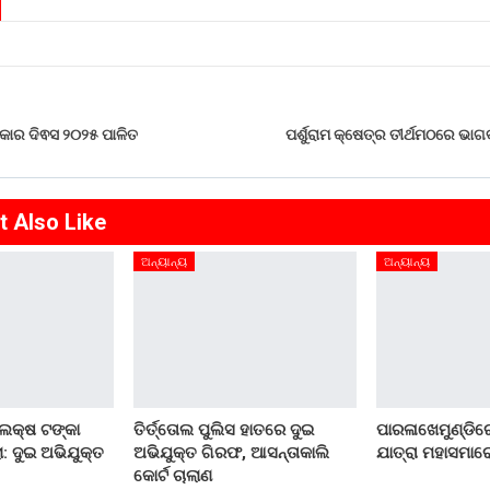
କାର ଦିଵସ ୨୦୨୫ ପାଳିତ
ପର୍ଶୁରାମ କ୍ଷେତ୍ର ତୀର୍ଥମଠରେ 
t Also Like
ଅନ୍ୟାନ୍ୟ
ଅନ୍ୟାନ୍ୟ
 ଲକ୍ଷ ଟଙ୍କା
ତିର୍ତ୍ତୋଲ ପୁଲିସ ହାତରେ ଦୁଇ
ପାରଳାଖେମୁଣ୍ଡିରେ
: ଦୁଇ ଅଭିଯୁକ୍ତ
ଅଭିଯୁକ୍ତ ଗିରଫ, ଆସନ୍ତାକାଲି
ଯାତ୍ରା ମହାସମାର
କୋର୍ଟ ଚାଲାଣ