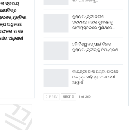
ଇ- ଅବକାରୀକୁ…
୍ଲା ସ୍ତରୀୟ
ସଭାପତିତ୍ବ
ମୁଖ୍ୟମନ୍ତ୍ରୀ ନବୀନ
ଦ୍ଦେଶକ,ମୃତ୍ତିକା
ପଟ୍ଟନାୟକଙ୍କ ସୁଶାସନକୁ
ଳ୍ପ ଅଧିକାରୀ
ଜାତୀୟସ୍ତରରେ ପୁଣିଥରେ…
ି ସଫଳତା ର ସହ
ାଗୀୟ ଅଧିକାରୀ
ହକି ବିଶ୍ୱକପ୍ ପାଇଁ ବିହାର
ମୁଖ୍ୟମନ୍ତ୍ରୀଙ୍କୁ ନିମନ୍ତ୍ରଣ
ଗାୟତ୍ରୀ ବାଳା ପଣ୍ଡା ପାଇବେ
କେନ୍ଦ୍ର ସାହିତ୍ୟ ଏକାଡେମୀ
ଆୱାର୍ଡ
PREV
NEXT
1 of 260