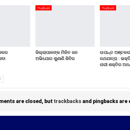
ଅନ୍ୟାନ୍ୟ
ଅନ୍ୟାନ୍ୟ
 ଦଳର
ଜିଲ୍ଲାପାଳଙ୍କ ମିଳିତ ଜନ
ଉପାନ୍ତ ଅଞ୍ଚଳର
େବା
ଅଭିଯୋଗ ଶୁଣାଣି ଶିବିର
ରଥଯାତ୍ରା : ଭକ୍ତ
ନାରୀ ଶକ୍ତିର ଅନନ
ents are closed, but
trackbacks
and pingbacks are 