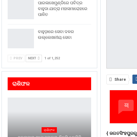
ପାରଳାଖେମୁଣ୍ଡିରେ ପବିତ୍ର
ବାହୁଡା ଯାତ୍ରା ମହାସମାରୋହରେ
ପାଳିତ
ବାହୁଡ଼ାରେ ସେବା ଦଳର
ଉଲ୍ଲେଖନୀୟ ସେବା
PREV
NEXT
1 of 1,252
Share
ରାଶିଫଳ
ରାଶିଫଳ
{ ଜଗତସିଂହପୁରରୁ