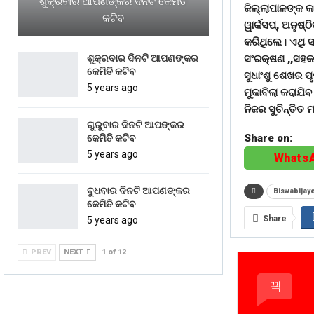
ଶୁକ୍ରବାର ଆପଣଙ୍କର ଦିନଟି କେମିତି
ଜିଲ୍ଲାପାଳଙ୍କ କା
କଟିବ
ୱାର୍କସପ୍, ଅନୁଷ୍
କରିଥିଲେ। ଏଥି ସହି
ସଂରକ୍ଷଣ ,,ସହକା
ଶୁକ୍ରବାର ଦିନଟି ଆପଣଙ୍କର
କେମିତି କଟିବ
ସୁଧାଂଶୁ ଶେଖର ପ
5 years ago
ମୁକାବିଲା କରାଯି
ନିଜର ସୁଚିନ୍ତି
ଗୁରୁବାର ଦିନଟି ଆପଙ୍କର
Share on:
କେମିତି କଟିବ
5 years ago
Whats
ବୁଧବାର ଦିନଟି ଆପଣଙ୍କର
Biswabija
କେମିତି କଟିବ
Share
5 years ago
PREV
NEXT
1 of 12