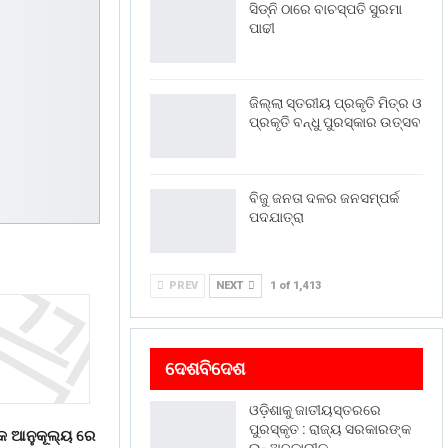
ସିଡ୍‌ନି ଠାରେ ବାଚସ୍ପତି ସୁରମା
ପାଢୀ
ଜିଲ୍ଲା ସ୍ତରୀୟ ପ୍ରକୃତି ମିତ୍ର ଓ
ପ୍ରକୃତି ବନ୍ଧୁ ପୁରସ୍କାର ଉତ୍ସବ
ବିଜୁ ଜନତା ଦଳର ଜନସମ୍ପର୍କ
ପଦଯାତ୍ରା
PREV
NEXT
1 of 1,413
ଦେଶବିଦେଶ
ଓଡ଼ିଶାକୁ ଜାତୀୟସ୍ତରରେ
ପୁରସ୍କୃତ : ରାଜ୍ୟ ସରକାରଙ୍କ
ଙ୍କ ଆନୁକୂଲ୍ୟ ରେ