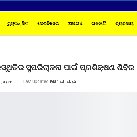
ଟ୍ୟୁଇନ୍ ସିଟ
ଦେଶବିଦେଶ
ଅପରାଧ
ରାଜନୀତି
ବ୍ୟବସାୟ
TACT
ିସ୍ଥିତିର ସୁପରିଚାଳନା ପାଇଁ ପ୍ରଶିକ୍ଷଣ ଶିବିର
Last updated
Mar 23, 2025
ijayee