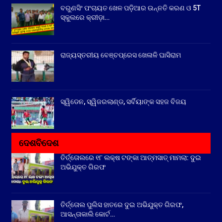
ବରୁଣସିଂ ପଂଚାୟତ ଖେଳ ପଡ଼ିଆର ଉନ୍ନତି କରଣ ଓ 5T
ସ୍କୁଲରେ କ୍ରୀଡ଼ା…
ରାଜ୍ୟସ୍ତରୀୟ ବେଞ୍ଚପ୍ରେସ ଖେଳାଳି ଘାସିରାମ
ସ୍ୱିଡେନ, ସ୍ୱିଜରଲାଣ୍ଡ, ସର୍ବିୟାଙ୍କ ସହଜ ବିଜୟ
ଦେଶବିଦେଶ
ତିର୍ତ୍ତୋଲରେ ୧୮ ଲକ୍ଷ ଟଙ୍କା ଆତ୍ମସାତ୍ ମାମଲା: ଦୁଇ
ଅଭିଯୁକ୍ତ ଗିରଫ
ତିର୍ତ୍ତୋଲ ପୁଲିସ ହାତରେ ଦୁଇ ଅଭିଯୁକ୍ତ ଗିରଫ,
ଆସନ୍ତାକାଲି କୋର୍ଟ…