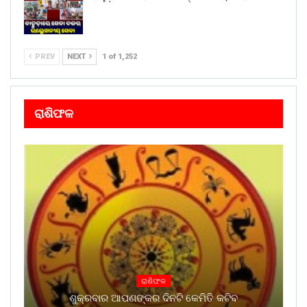
PREV
NEXT
1 of 1,252
ରାଶିଫଳ
ରାଶିଫଳ
ଶୁକ୍ରବାର ଆପଣଙ୍କର ଦିନଟି କେମିତି କଟିବ