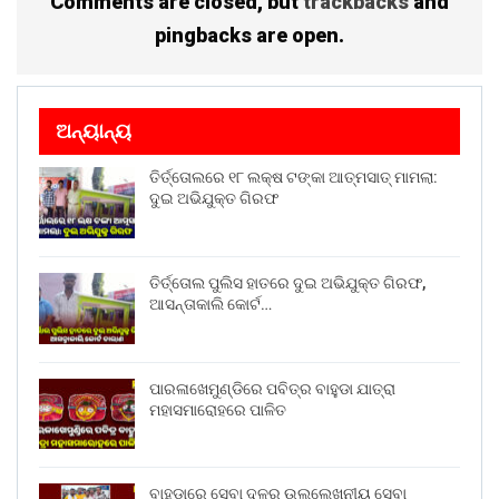
Comments are closed, but
trackbacks
and
pingbacks are open.
ଅନ୍ୟାନ୍ୟ
ତିର୍ତ୍ତୋଲରେ ୧୮ ଲକ୍ଷ ଟଙ୍କା ଆତ୍ମସାତ୍ ମାମଲା:
ଦୁଇ ଅଭିଯୁକ୍ତ ଗିରଫ
ତିର୍ତ୍ତୋଲ ପୁଲିସ ହାତରେ ଦୁଇ ଅଭିଯୁକ୍ତ ଗିରଫ,
ଆସନ୍ତାକାଲି କୋର୍ଟ…
ପାରଳାଖେମୁଣ୍ଡିରେ ପବିତ୍ର ବାହୁଡା ଯାତ୍ରା
ମହାସମାରୋହରେ ପାଳିତ
ବାହୁଡ଼ାରେ ସେବା ଦଳର ଉଲ୍ଲେଖନୀୟ ସେବା