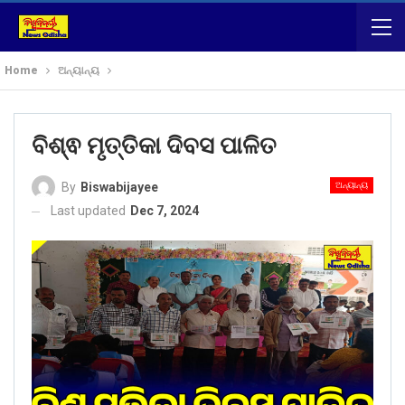
Home
ଅନ୍ୟାନ୍ୟ
ବିଶ୍ଵ ମୃତ୍ତିକା ଦିବସ ପାଳିତ
ଅନ୍ୟାନ୍ୟ
By
Biswabijayee
Last updated
Dec 7, 2024