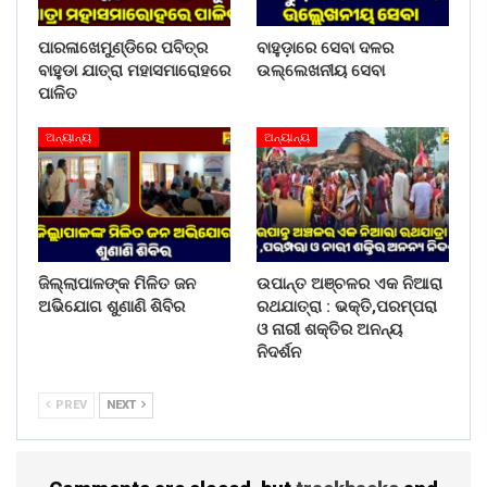
ପାରଳାଖେମୁଣ୍ଡିରେ ପବିତ୍ର
ବାହୁଡ଼ାରେ ସେବା ଦଳର
ବାହୁଡା ଯାତ୍ରା ମହାସମାରୋହରେ
ଉଲ୍ଲେଖନୀୟ ସେବା
ପାଳିତ
ଅନ୍ୟାନ୍ୟ
ଅନ୍ୟାନ୍ୟ
ଜିଲ୍ଲାପାଳଙ୍କ ମିଳିତ ଜନ
ଉପାନ୍ତ ଅଞ୍ଚଳର ଏକ ନିଆରା
ଅଭିଯୋଗ ଶୁଣାଣି ଶିବିର
ରଥଯାତ୍ରା : ଭକ୍ତି,ପରମ୍ପରା
ଓ ନାରୀ ଶକ୍ତିର ଅନନ୍ୟ
ନିଦର୍ଶନ
PREV
NEXT