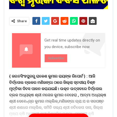
Share
Get real time updates directly on
you device, subscribe now.
Subscribe
{ ଜଗତସିଂହପୁରରୁ ରାକେଶ କୁମାର ରାୟଙ୍କ ରିପୋର୍ଟ } :
ଆଜି
ତିର୍ତ୍ତୋଲ ବ୍ଲକର ମଣିଜଙ୍ଗା ଠାରେ ଜିଲ୍ଲା ସ୍ତରୀୟ ବିଶ୍ଵ
ମୃତ୍ତିକା ଦିବସ ପାଳନ କରାଯାଇଛି। ଉକ୍ତ ଉତ୍ସବରେ ତିର୍ତ୍ତୋଲ
ବ୍ଲକ ଅଧ୍ୟକ୍ଷ ଶ୍ରୀ ମନୋଜ କୁମାର ବେହେରା , ଆତ୍ମା ଅଧ୍ୟକ୍ଷ
ଶ୍ରୀ ଦେବେନ୍ଦ୍ର କୁମାର ମଲ୍ଲିକ,ମଣିଜଙ୍ଗା ଗ୍ରା.ପ ର ସରପଞ୍ଚ
ଶ୍ରୀ ଶଶଧର ମଲ୍ଲିକ, ସମିତି ସଭ୍ୟ ଶ୍ରୀ ନଚିକେତା ଦାସ, ଜିଲ୍ଲା
ମୁଖ୍ୟ କୃଷି ଅଧିକାରୀ ଶ୍ରୀ ବିଶ୍ୱଜିତ୍ ପଣ୍ଡା , ସହକାରୀ କୃଷି