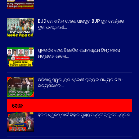
BJD ରେ ସାମିଲ ହେଲେ ଯାଜପୁର BJP ଯୁବ ମୋର୍ଚ୍ଚାର
ଦୁଇ ପଦାଧିକାରୀ…
ପୁନଗର୍ଠନ ହେଲା ବିଜେଡିର ଗଣମାଧ୍ୟମ ଟିମ୍ : ମାନସ
ମଙ୍ଗରାଜ ହେଲେ…
ଓଡ଼ିଶାକୁ ସ୍ୱତନ୍ତ୍ର ଶ୍ରେଣୀ ରାଜ୍ୟର ମାନ୍ୟତା ଦିଅ :
ରାଜ୍ୟସଭାରେ…
ଖେଳ
ହକି ବିଶ୍ୱକପ୍ ପାଇଁ ବିହାର ମୁଖ୍ୟମନ୍ତ୍ରୀଙ୍କୁ ନିମନ୍ତ୍ରଣ