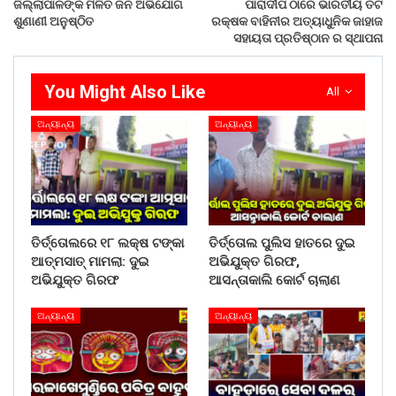
ଜିଲ୍ଲାପାଳଙ୍କ ମିଳିତ ଜନ ଅଭିଯୋଗ
ପାରାଦୀପ ଠାରେ ଭାରତୀୟ ତଟ
ଶୁଣାଣୀ ଅନୁଷ୍ଠିତ
ରକ୍ଷକ ବାହିନୀର ଅତ୍ୟାଧୁନିକ ଜାହାଜ
ସହାୟତା ପ୍ରତିଷ୍ଠାନ ର ସ୍ଥାପନା
You Might Also Like
All
ଅନ୍ୟାନ୍ୟ
ଅନ୍ୟାନ୍ୟ
ତିର୍ତ୍ତୋଲରେ ୧୮ ଲକ୍ଷ ଟଙ୍କା
ତିର୍ତ୍ତୋଲ ପୁଲିସ ହାତରେ ଦୁଇ
ଆତ୍ମସାତ୍ ମାମଲା: ଦୁଇ
ଅଭିଯୁକ୍ତ ଗିରଫ,
ଅଭିଯୁକ୍ତ ଗିରଫ
ଆସନ୍ତାକାଲି କୋର୍ଟ ଚାଲାଣ
ଅନ୍ୟାନ୍ୟ
ଅନ୍ୟାନ୍ୟ