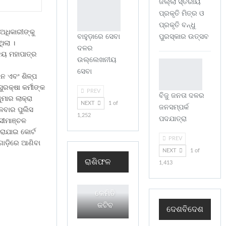
ଜିଲ୍ଲା ସ୍ତରୀୟ
ପ୍ରକୃତି ମିତ୍ର ଓ
ପ୍ରକୃତି ବନ୍ଧୁ
ଅଧିକାରୀଙ୍କୁ
ବାହୁଡ଼ାରେ ସେବା
ପୁରସ୍କାର ଉତ୍ସବ
ିଲା ।
ଦଳର
୍ଜୟ ମହାପାତ୍ର
ଉଲ୍ଲେଖନୀୟ
ସେବା
ାନ ଏବଂ ଶିଳ୍ପ
କ୍ଷା କର୍ମୀଙ୍କ
PREV
ବିଜୁ ଜନତା ଦଳର
ମାର ଲାକ୍ରା
NEXT
1 of
ଜନସମ୍ପର୍କ
ଳବାର ପୁଲିସ
1,252
ପଦଯାତ୍ରା
 ସୀମାଞ୍ଚଳ
ରାଯାଇ କୋର୍ଟ
PREV
ଗାଡ଼ିରେ ଆଣିବା
NEXT
1 of
ଶୁକ୍ରବାର
ରାଶିଫଳ
1,413
ଆପଣଙ୍କର
ଦିନଟି
କେମିତି
କଟିବ
ଦେଶବିଦେଶ