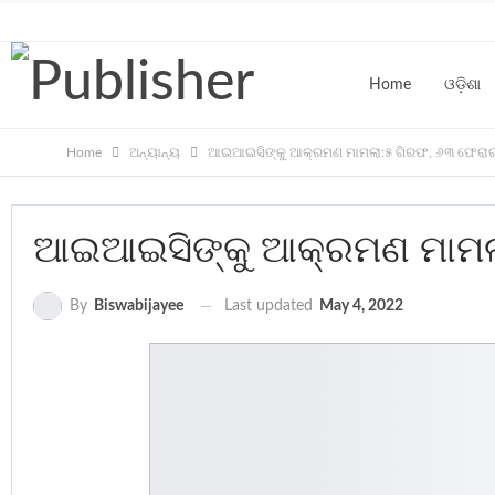
Sunday, August 9, 2026
Home
ଓଡ଼ିଶା
Home
ଅନ୍ୟାନ୍ୟ
ଆଇଆଇସିଙ୍କୁ ଆକ୍ରମଣ ମାମଲା:୫ ଗିରଫ, ୬୩ ଫେରାର
CONTACT
ଆଇଆଇସିଙ୍କୁ ଆକ୍ରମଣ ମାମଲା
Last updated
May 4, 2022
By
Biswabijayee