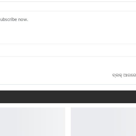
 subscribe now.
ବ୍ଲକ୍ ଆଗର