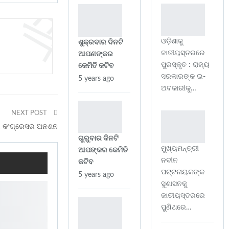
ଓଡ଼ିଶାକୁ
ଶୁକ୍ରବାର ଦିନଟି
ଜାତୀୟସ୍ତରରେ
ଆପଣଙ୍କର
ପୁରସ୍କୃତ : ରାଜ୍ୟ
କେମିତି କଟିବ
ସରକାରଙ୍କ ଇ-
5 years ago
ଅବକାରୀକୁ…
NEXT POST
େ କଂଗ୍ରେସର ଅନଶନ
ଗୁରୁବାର ଦିନଟି
ମୁଖ୍ୟମନ୍ତ୍ରୀ
ଆପଙ୍କର କେମିତି
ନବୀନ
କଟିବ
ପଟ୍ଟନାୟକଙ୍କ
5 years ago
ସୁଶାସନକୁ
ଜାତୀୟସ୍ତରରେ
ପୁଣିଥରେ…