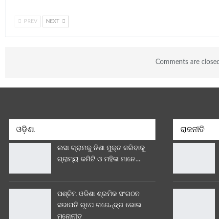
PREV
NEXT
Comments are close
ଓଡ଼ିଶା
ରାଜନୀତି
ଲସା ଗ୍ରାମକୁ ନିଶା ମୁକ୍ତ କରିବାକୁ
ଗ୍ରାମ୍ୟ କମିଟି ଓ ମହିଳା ମାନେ…
ପଶ୍ଚିମ ଓଡିଶା ଶ୍ରମିକ ସଂଗଠନ
ସଭାପତି ରୂପେ ଗଜେନ୍ଦ୍ର ଭୋଇ
ମନୋନୀତ