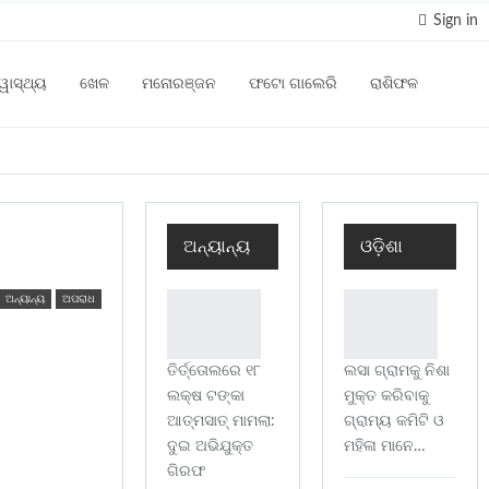
Sign in
୍ୱାସ୍ଥ୍ୟ
ଖେଳ
ମନୋରଞ୍ଜନ
ଫଟୋ ଗାଲେରି
ରାଶିଫଳ
ଅନ୍ୟାନ୍ୟ
ଓଡ଼ିଶା
ଅନ୍ୟାନ୍ୟ
ଅପରାଧ
ତିର୍ତ୍ତୋଲରେ ୧୮
ଲସା ଗ୍ରାମକୁ ନିଶା
ଲକ୍ଷ ଟଙ୍କା
ମୁକ୍ତ କରିବାକୁ
ଆତ୍ମସାତ୍ ମାମଲା:
ଗ୍ରାମ୍ୟ କମିଟି ଓ
ଦୁଇ ଅଭିଯୁକ୍ତ
ମହିଳା ମାନେ…
ଗିରଫ