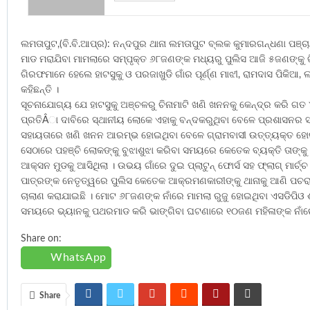
ଲମତାପୁଟ,(ବି.ବି.ଆପ୍ର): ନନ୍ଦପୁର ଥାନା ଲମତାପୁଟ ବ୍ଲକ କୁମାରଗନ୍ଧଣା ପଞ୍ଚା
ମାଡ ମରାଯିବା ମାମଲାରେ ସମ୍ପୃକ୍ତ ୬୮ଜଣଙ୍କ ମଧ୍ୟରୁ ପୁଲିସ ଆଜି ୫ଜଣଙ୍କୁ ଗ
ଗିରଫମାନେ ହେଲେ ହାଟସୁକୁ ଓ ପରଜାଖୁଡି ଗାଁର ପୂର୍ଣ୍ଣ ମାଝୀ, ରାମଦାସ ପିକିଆ
କହିଛନ୍ତି ।
ସୂଚନାଯୋଗ୍ୟ ଯେ ହାଟସୁକୁ ଅଞ୍ଚଳରୁ ଚିନାମାଟି ଖଣି ଖନନକୁ କେନ୍ଦ୍ର କରି ଗତ
ପ୍ରତିÂା ଦାବିରେ ସ୍ଥାନୀୟ ଲୋକେ ଏହାକୁ ବନ୍ଦକରୁଥିବା ବେଳେ ପ୍ରଶାସନର 
ସହାୟତାରେ ଖଣି ଖନନ ଆରମ୍ଭ ହୋଇଥିବା ବେଳେ ଗ୍ରାମବାସୀ ଉତ୍ତ୍ୟକ୍ତ ହୋଇ
ସେଠାରେ ପହଞ୍ଚି ଲୋକଙ୍କୁ ବୁଝାଶୁଝା କରିବା ସମୟରେ କେତେକ ବ୍ୟକ୍ତି ତାଙ
ଆକ୍ସନ ମୁଡକୁ ଆସିଥିଲା । ଉଭୟ ଗାଁରେ ଦୁଇ ପ୍ଲାଟୁନ୍ ଫୋର୍ସ ସହ ଫ୍ଲାଗ୍ ମାର୍ଚ
ପାତ୍ରଙ୍କ ନେତୃତ୍ୱରେ ପୁଲିସ କେତେକ ଆକ୍ରମଣକାରୀଙ୍କୁ ଥାନାକୁ ଆଣି ପଚର
ଚାଲାଣ କରାଯାଇଛି । ମୋଟ ୬୮ଜଣଙ୍କ ନାଁରେ ମାମଲା ରୁଜୁ ହୋଇଥିବା ଏସଡିପିଓ ଶ୍
ସମୟରେ ଭ୍ୟାନକୁ ପଥରମାଡ କରି ଭାଙ୍ଗିବା ଘଟଣାରେ ୧୦ଜଣ ମହିଳାଙ୍କ ନାଁରେ ମଧ
Share on:
WhatsApp
Share