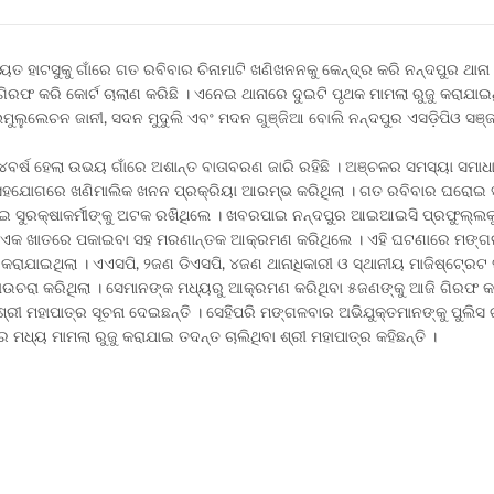
ୟତ ହାଟସୁକୁ ଗାଁରେ ଗତ ରବିବାର ଚିନାମାଟି ଖଣିଖନନକୁ କେନ୍ଦ୍ର କରି ନନ୍ଦପୁର ଥାନା 
ିରଫ କରି କୋର୍ଟ ଚାଲାଣ କରିଛି । ଏନେଇ ଥାନାରେ ଦୁଇଟି ପୃଥକ ମାମଲା ରୁଜୁ କରାଯାଇଥ
, ଲମୁଲୁଲେଚନ ଜାନୀ, ସଦନ ମୁଦୁଲି ଏବଂ ମଦନ ଗୁଞ୍ଜିଆ ବୋଲି ନନ୍ଦପୁର ଏସଡ଼ିପିଓ ସଞ
 ୪ବର୍ଷ ହେଲା ଉଭୟ ଗାଁରେ ଅଶାନ୍ତ ବାତାବରଣ ଜାରି ରହିଛି । ଅଞ୍ଚଳର ସମସ୍ୟା ସମାଧ
ସହଯୋଗରେ ଖଣିମାଲିକ ଖନନ ପ୍ରକ୍ରିୟା ଆରମ୍ଭ କରିଥିଲା । ଗତ ରବିବାର ଘରୋଇ ସୁର
 ସୁରକ୍ଷାକର୍ମୀଙ୍କୁ ଅଟକ ରଖିଥିଲେ । ଖବରପାଇ ନନ୍ଦପୁର ଆଇଆଇସି ପ୍ରଫୁଲ୍ଲକୁ
୍କୁ ଏକ ଖାତରେ ପକାଇବା ସହ ମରଣାନ୍ତକ ଆକ୍ରମଣ କରିଥିଲେ । ଏହି ଘଟଣାରେ ମଙ୍ଗ
୍ଚ କରାଯାଇଥିଲା । ଏଏସପି, ୨ଜଣ ଡିଏସପି, ୪ଜଣ ଥାନାଧିକାରୀ ଓ ସ୍ଥାନୀୟ ମାଜିଷ୍ଟେ୍ରଟ
ାଉଚରା କରିଥିଲା । ସେମାନଙ୍କ ମଧ୍ୟରୁ ଆକ୍ରମଣ କରିଥିବା ୫ଜଣଙ୍କୁ ଆଜି ଗିରଫ କ
ରୀ ମହାପାତ୍ର ସୂଚନା ଦେଇଛନ୍ତି । ସେହିପରି ମଙ୍ଗଳବାର ଅଭିଯୁକ୍ତମାନଙ୍କୁ ପୁଲିସ 
୍ୟ ମାମଲା ରୁଜୁ କରାଯାଇ ତଦନ୍ତ ଚାଲିଥିବା ଶ୍ରୀ ମହାପାତ୍ର କହିଛନ୍ତି ।