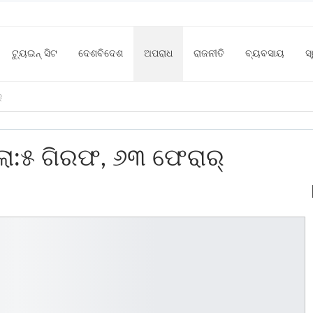
ଟ୍ୟୁଇନ୍ ସିଟ
ଦେଶବିଦେଶ
ଅପରାଧ
ରାଜନୀତି
ବ୍ୟବସାୟ
ସ
୍
:୫ ଗିରଫ, ୬୩ ଫେରାର୍