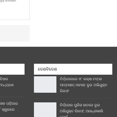
୍ୟ ନିଦର୍ଶନ
ଦେଶବିଦେଶ
 ବିହାର
ତିର୍ତ୍ତୋଲରେ ୧୮ ଲକ୍ଷ ଟଙ୍କା
ନିମନ୍ତ୍ରଣ
ଆତ୍ମସାତ୍ ମାମଲା: ଦୁଇ ଅଭିଯୁକ୍ତ
ଗିରଫ
ଖେଳ ପଡ଼ିଆର
ତିର୍ତ୍ତୋଲ ପୁଲିସ ହାତରେ ଦୁଇ
 ସ୍କୁଲରେ
ଅଭିଯୁକ୍ତ ଗିରଫ, ଆସନ୍ତାକାଲି