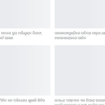
ିସ ହାତରେ ଦୁଇ ଅଭିଯୁକ୍ତ ଗିରଫ,
ପାରଳାଖେମୁଣ୍ଡିରେ ପବିତ୍ର ବାହୁଡା ଯା
ର୍ଟ ଚାଲାଣ
ମହାସମାରୋହରେ ପାଳିତ
ମିଳିତ ଜନ ଅଭିଯୋଗ ଶୁଣାଣି ଶିବିର
ଉପାନ୍ତ ଅଞ୍ଚଳର ଏକ ନିଆରା ରଥଯାତ୍