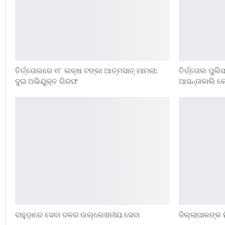
ତିର୍ତ୍ତୋଲରେ ୧୮ ଲକ୍ଷ ଟଙ୍କା ଆତ୍ମସାତ୍ ମାମଲା:
ତିର୍ତ୍ତୋଲ ପୁଲ
ଦୁଇ ଅଭିଯୁକ୍ତ ଗିରଫ
ଆସନ୍ତାକାଲି କୋ
ବାହୁଡ଼ାରେ ସେବା ଦଳର ଉଲ୍ଲେଖନୀୟ ସେବା
ଜିଲ୍ଲାପାଳଙ୍କ 