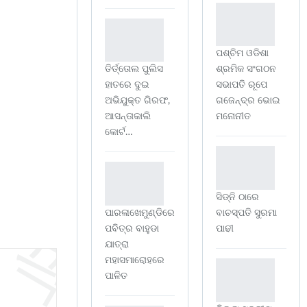
ପଶ୍ଚିମ ଓଡିଶା
ତିର୍ତ୍ତୋଲ ପୁଲିସ
ଶ୍ରମିକ ସଂଗଠନ
ହାତରେ ଦୁଇ
ସଭାପତି ରୂପେ
ଅଭିଯୁକ୍ତ ଗିରଫ,
ଗଜେନ୍ଦ୍ର ଭୋଇ
ଆସନ୍ତାକାଲି
ମନୋନୀତ
କୋର୍ଟ…
ସିଡ୍‌ନି ଠାରେ
ପାରଳାଖେମୁଣ୍ଡିରେ
ବାଚସ୍ପତି ସୁରମା
ପବିତ୍ର ବାହୁଡା
ପାଢୀ
ଯାତ୍ରା
ମହାସମାରୋହରେ
ପାଳିତ