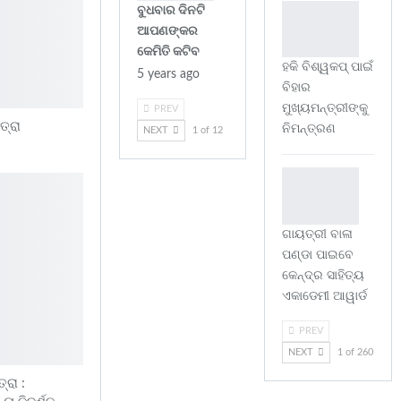
ବୁଧବାର ଦିନଟି
ଆପଣଙ୍କର
କେମିତି କଟିବ
ହକି ବିଶ୍ୱକପ୍ ପାଇଁ
5 years ago
ବିହାର
ମୁଖ୍ୟମନ୍ତ୍ରୀଙ୍କୁ
PREV
ତ୍ରା
ନିମନ୍ତ୍ରଣ
NEXT
1 of 12
ଗାୟତ୍ରୀ ବାଳା
ପଣ୍ଡା ପାଇବେ
କେନ୍ଦ୍ର ସାହିତ୍ୟ
ଏକାଡେମୀ ଆୱାର୍ଡ
PREV
NEXT
1 of 260
ରା :