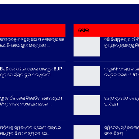
ଖେଳ
ସଂଗଠନକୁ ମଜବୁତ୍ କର ଓ ଲୋକଙ୍କ ସହ
ହକି ବିଶ୍ୱକପ୍ ପାଇଁ ବ
ଯୋଡି ହୋଇ ରୁହ: ରାଷ୍ଟ୍ରୀୟ…
ମୁଖ୍ୟମନ୍ତ୍ରୀଙ୍କୁ ନ
BJD ରେ ସାମିଲ ହେଲେ ଯାଜପୁର BJP
ବରୁଣସିଂ ପଂଚାୟତ ଖ
ଯୁବ ମୋର୍ଚ୍ଚାର ଦୁଇ ପଦାଧିକାରୀ…
ଉନ୍ନତି କରଣ ଓ 5T ସ
ପୁନଗର୍ଠନ ହେଲା ବିଜେଡିର ଗଣମାଧ୍ୟମ
ରାଜ୍ୟସ୍ତରୀୟ ବେଞ୍
ଟିମ୍ : ମାନସ ମଙ୍ଗରାଜ ହେଲେ…
ଘାସିରାମ
ଓଡ଼ିଶାକୁ ସ୍ୱତନ୍ତ୍ର ଶ୍ରେଣୀ ରାଜ୍ୟର
ସ୍ୱିଡେନ, ସ୍ୱିଜରଲାଣ
ମାନ୍ୟତା ଦିଅ : ରାଜ୍ୟସଭାରେ…
ସହଜ ବିଜୟ