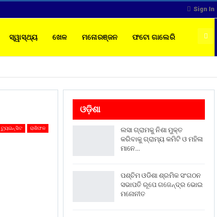
Sign In
ସ୍ୱାସ୍ଥ୍ୟ
ଖେଳ
ମନୋରଞ୍ଜନ
ଫଟୋ ଗାଲେରି
ଓଡ଼ିଶା
ଟ୍ୟୁଇନ୍ ସିଟ
ରାଶିଫଳ
ଲସା ଗ୍ରାମକୁ ନିଶା ମୁକ୍ତ
କରିବାକୁ ଗ୍ରାମ୍ୟ କମିଟି ଓ ମହିଳା
ମାନେ…
ପଶ୍ଚିମ ଓଡିଶା ଶ୍ରମିକ ସଂଗଠନ
ସଭାପତି ରୂପେ ଗଜେନ୍ଦ୍ର ଭୋଇ
ମନୋନୀତ