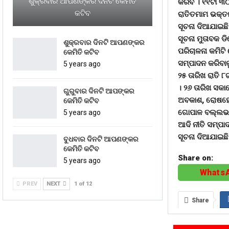
ଶୁକ୍ରବାର ଆପଣଙ୍କର ଦିନଟି କେମିତି
କରିବ । ୧୧ଟା ୩୦
କଟିବ
ରାତିତମାମ ଭକ୍ତମ
ସୂଚନା ଦିଆଯାଇଛି 
ସୂଚନା ମୁତାବକ ଡି
ଶୁକ୍ରବାର ଦିନଟି ଆପଣଙ୍କର
ପରିଚାଳନା କମିଟି
କେମିତି କଟିବ
ସମ୍ପାଦନ କରିବାକ
5 years ago
୨୫ ତାରିଖ ରାତି 
। ୨୬ ତାରିଖ ସକା
ଗୁରୁବାର ଦିନଟି ଆପଙ୍କର
ଅବକାଶ, ରୋଷହୋମ
କେମିତି କଟିବ
ଗୋପାଳ ବଲ୍ଲଭ ସା
5 years ago
ଆଦି ନୀତି ସମ୍ପା
ସୂଚନା ଦିଆଯାଇଛି
ବୁଧବାର ଦିନଟି ଆପଣଙ୍କର
କେମିତି କଟିବ
Share on:
5 years ago
Whats
PREV
NEXT
1 of 12
Share