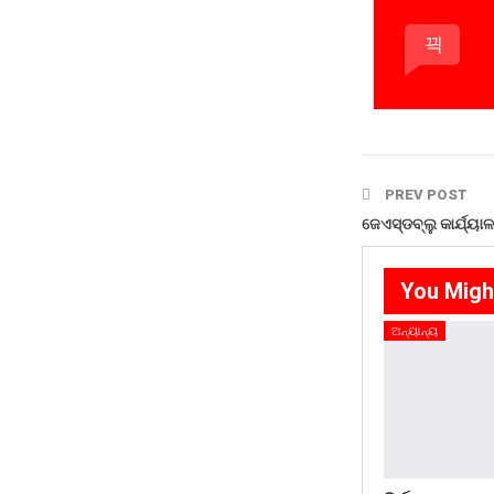
PREV POST
ଜେଏସ୍ଡବ୍ଲୁ କାର୍ଯ୍ୟ
You Migh
ଅନ୍ୟାନ୍ୟ