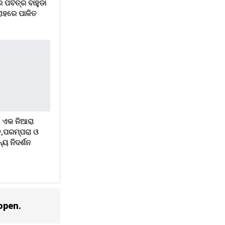
 ପବିତ୍ର ବାହୁଡା
ୋହରେ ପାଳିତ
 ଏକ ନିଆରା
ି,ପରମ୍ପରା ଓ
୍ୟ ନିଦର୍ଶନ
open.