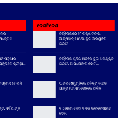
ଦେଶବିଦେଶ
ିହାର
ତିର୍ତ୍ତୋଲରେ ୧୮ ଲକ୍ଷ ଟଙ୍କା
ିମନ୍ତ୍ରଣ
ଆତ୍ମସାତ୍ ମାମଲା: ଦୁଇ ଅଭିଯୁକ୍ତ
ଗିରଫ
େଳ ପଡ଼ିଆର
ତିର୍ତ୍ତୋଲ ପୁଲିସ ହାତରେ ଦୁଇ ଅଭିଯୁକ୍ତ
୍କୁଲରେ କ୍ରୀଡ଼ା…
ଗିରଫ, ଆସନ୍ତାକାଲି କୋର୍ଟ…
ଚପ୍ରେସ ଖେଳାଳି
ପାରଳାଖେମୁଣ୍ଡିରେ ପବିତ୍ର ବାହୁଡା
ଯାତ୍ରା ମହାସମାରୋହରେ ପାଳିତ
୍ଡ, ସର୍ବିୟାଙ୍କ
ବାହୁଡ଼ାରେ ସେବା ଦଳର ଉଲ୍ଲେଖନୀୟ
ସେବା