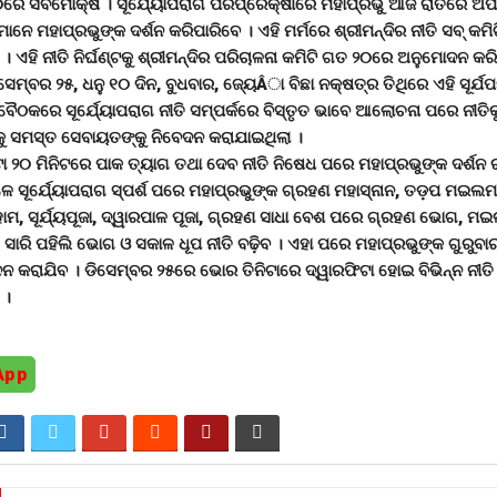
ରେ ସର୍ବମୋକ୍ଷ । ସୂର୍ଯେ୍ୟାପରାଗ ପରିପ୍ରେକ୍ଷୀରେ ମହାପ୍ରଭୁ ଆଜି ରାତିରେ ଅପହ
ାନେ ମହାପ୍ରଭୁଙ୍କ ଦର୍ଶନ କରିପାରିବେ । ଏହି ମର୍ମରେ ଶ୍ରୀମନ୍ଦିର ନୀତି ସବ୍ କମ
। ଏହି ନୀତି ନିର୍ଘଣ୍ଟକୁ ଶ୍ରୀମନ୍ଦିର ପରିଚାଳନା କମିଟି ଗତ ୨୦ରେ ଅନୁମୋଦନ କର
ସେମ୍ବର ୨୫, ଧନୁ ୧୦ ଦିନ, ବୁଧବାର, ଜ୍ୟେÂା ବିଛା ନକ୍ଷତ୍ର ତିଥିରେ ଏହି ସୂର୍ଯପ
 ବୈଠକରେ ସୂର୍ଯେ୍ୟାପରାଗ ନୀତି ସମ୍ପର୍କରେ ବିସ୍ତୃତ ଭାବେ ଆଲୋଚନା ପରେ ନୀତିକ
ୁ ସମସ୍ତ ସେବାୟତଙ୍କୁ ନିବେଦନ କରାଯାଇଥିଲା ।
୮ଟା ୨୦ ମିନିଟରେ ପାକ ତ୍ୟାଗ ତଥା ଦେବ ନୀତି ନିଷେଧ ପରେ ମହାପ୍ରଭୁଙ୍କ ଦର୍ଶନ 
ଳେ ସୂର୍ଯେ୍ୟାପରାଗ ସ୍ପର୍ଶ ପରେ ମହାପ୍ରଭୁଙ୍କ ଗ୍ରହଣ ମହାସ୍ନାନ, ତଡ଼ପ ମଇ
, ସୂର୍ଯ୍ୟପୂଜା, ଦ୍ୱାରପାଳ ପୂଜା, ଗ୍ରହଣ ସାଧା ବେଶ ପରେ ଗ୍ରହଣ ଭୋଗ, ମ
ରି ପହିଲି ଭୋଗ ଓ ସକାଳ ଧୂପ ନୀତି ବଢ଼ିବ । ଏହା ପରେ ମହାପ୍ରଭୁଙ୍କ ଗୁରୁବାର
ଦନ କରାଯିବ । ଡିସେମ୍ବର ୨୫ରେ ଭୋର ତିନିଟାରେ ଦ୍ୱାରଫିଟା ହୋଇ ବିଭିନ୍ନ ନୀତି 
 ।
App