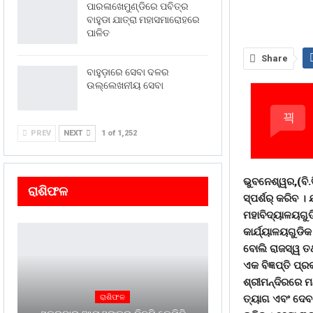
ପାରଳାଖେମୁଣ୍ଡିରେ ପବିତ୍ର
ବାହୁଡା ଯାତ୍ରା ମହାସମାରୋହରେ
ପାଳିତ
Share
ବାହୁଡ଼ାରେ ସେବା ଦଳର
ଉଲ୍ଲେଖନୀୟ ସେବା
PREV
NEXT
1 of 1,252
ଭୁବନେଶ୍ୱର,(ବି.ବ
ରାଶିଫଳ
ସ୍ପର୍ଶର୍ କରିବ 
ମହାବିଦ୍ୟାଳୟଗୁଡ
କାର୍ଯ୍ୟାଳୟଗୁଡି
ବୋଲି ରାଜସ୍ୱ ତଥ
ଏକ ବିଜ୍ଞପ୍ତି ପ୍
ଶ୍ରୀମନ୍ଦିରରେ ମଧ
ତ୍ୟାଗ ଏବଂ ଦେବ ନ
ରାଶିଫଳ