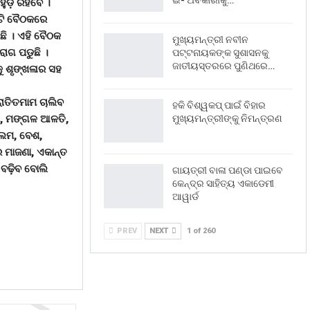
ଇ- ଅବକାରୀକୁ…
ୁଡ଼ ରହିବେ ।
ିଟି ବୈଠକରେ
ିଛି । ଏହି ବୈଠକ
ମୁଖ୍ୟମନ୍ତ୍ରୀ ନବୀନ
ରାଗ ପଡୁଛି ।
ପଟ୍ଟନାୟକଙ୍କ ସୁଶାସନକୁ
ଜାତୀୟସ୍ତରରେ ପୁଣିଥରେ…
ୁ ଶୃଙ୍ଖଳାର ସହ
ରାତିତମାମ ଚାଲିବ
ହକି ବିଶ୍ୱକପ୍ ପାଇଁ ବିହାର
ଲମ, ମଙ୍ଗଳ ଆଳତି,
ମୁଖ୍ୟମନ୍ତ୍ରୀଙ୍କୁ ନିମନ୍ତ୍ରଣ
ଇଲମ, ବେଶ,
 ମାଜଣା, ଏକାନ୍ତ
ବଢ଼ିବ ବୋଲି
ଗାୟତ୍ରୀ ବାଳା ପଣ୍ଡା ପାଇବେ
କେନ୍ଦ୍ର ସାହିତ୍ୟ ଏକାଡେମୀ
ଆୱାର୍ଡ
PREV
NEXT
1 of 260