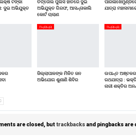
 ଲକ୍ଷ ଟଙ୍କା
ତିର୍ତ୍ତୋଲ ପୁଲିସ ହାତରେ ଦୁଇ
ପାରଳାଖେମୁଣ୍ଡିରେ
: ଦୁଇ ଅଭିଯୁକ୍ତ
ଅଭିଯୁକ୍ତ ଗିରଫ, ଆସନ୍ତାକାଲି
ଯାତ୍ରା ମହାସମାର
କୋର୍ଟ ଚାଲାଣ
ଅନ୍ୟାନ୍ୟ
ଅନ୍ୟାନ୍ୟ
 ଦଳର
ଜିଲ୍ଲାପାଳଙ୍କ ମିଳିତ ଜନ
ଉପାନ୍ତ ଅଞ୍ଚଳର
େବା
ଅଭିଯୋଗ ଶୁଣାଣି ଶିବିର
ରଥଯାତ୍ରା : ଭକ୍ତ
ନାରୀ ଶକ୍ତିର ଅନନ
ents are closed, but
trackbacks
and pingbacks are 