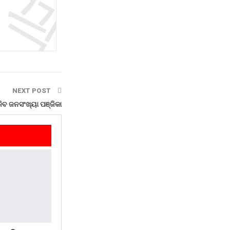
NEXT POST
ିବ ଜନସଂଖ୍ୟା ପଞ୍ଜିକା