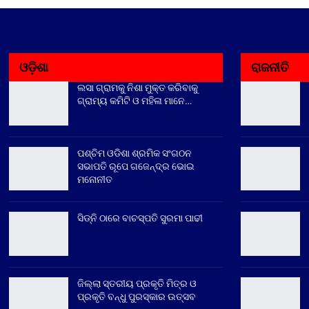
ଓଡ଼ିଶା
ରାଜନୀତି
ଲସା ଗ୍ରାମକୁ ନିଶା ମୁକ୍ତ କରିବାକୁ
ଗ୍ରାମ୍ୟ କମିଟି ଓ ମହିଳା ମାନେ…
ପଶ୍ଚିମ ଓଡିଶା ଶ୍ରମିକ ସଂଗଠନ
ସଭାପତି ରୂପେ ଗଜେନ୍ଦ୍ର ଭୋଇ
ମନୋନୀତ
ସିଡ୍‌ନି ଠାରେ ବାଚସ୍ପତି ସୁରମା ପାଢୀ
ଜିଲ୍ଲା ସ୍ତରୀୟ ପ୍ରକୃତି ମିତ୍ର ଓ
ପ୍ରକୃତି ବନ୍ଧୁ ପୁରସ୍କାର ଉତ୍ସବ