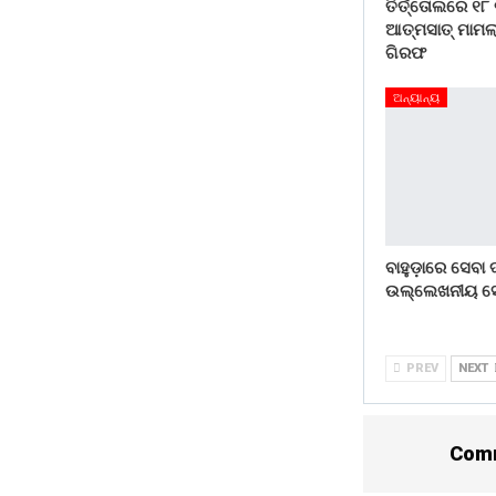
ତିର୍ତ୍ତୋଲରେ ୧୮
ଆତ୍ମସାତ୍ ମାମଲା
ଗିରଫ
ଅନ୍ୟାନ୍ୟ
ବାହୁଡ଼ାରେ ସେବା
ଉଲ୍ଲେଖନୀୟ ସ
PREV
NEXT
Comm