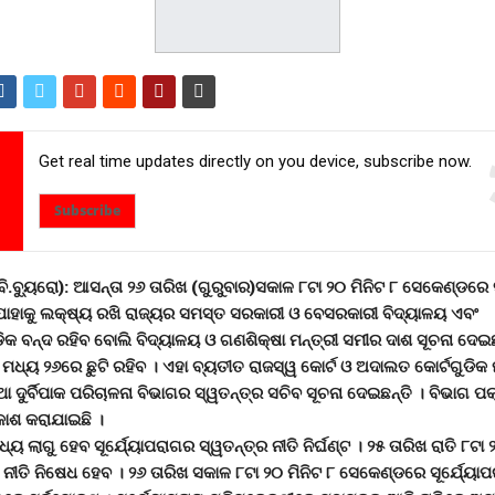
Get real time updates directly on you device, subscribe now.
Subscribe
ି.ବୁ୍ୟରୋ): ଆସନ୍ତା ୨୬ ତାରିଖ (ଗୁରୁବାର)ସକାଳ ୮ଟା ୨୦ ମିନିଟ ୮ ସେକେଣ୍ଡରେ ସ
। ଯାହାକୁ ଲକ୍ଷ୍ୟ ରଖି ରାଜ୍ୟର ସମସ୍ତ ସରକାରୀ ଓ ବେସରକାରୀ ବିଦ୍ୟାଳୟ ଏବଂ
ିକ ବନ୍ଦ ରହିବ ବୋଲି ବିଦ୍ୟାଳୟ ଓ ଗଣଶିକ୍ଷା ମନ୍ତ୍ରୀ ସମୀର ଦାଶ ସୂଚନା ଦେଇଛ
କ ମଧ୍ୟ ୨୬ରେ ଛୁଟି ରହିବ । ଏହା ବ୍ୟତୀତ ରାଜସ୍ୱ କୋର୍ଟ ଓ ଅଦାଲତ କୋର୍ଟଗୁଡିକ
ା ଦୁର୍ବିପାକ ପରିଚାଳନା ବିଭାଗର ସ୍ୱତନ୍ତ୍ର ସଚିବ ସୂଚନା ଦେଇଛନ୍ତି । ବିଭାଗ 
ରକାଶ କରାଯାଇଛି ।
୍ୟ ଲାଗୁ ହେବ ସୂର୍ଯେ୍ୟାପରାଗର ସ୍ୱତନ୍ତ୍ର ନୀତି ନିର୍ଘଣ୍ଟ । ୨୫ ତାରିଖ ରାତି ୮ଟ
ୀତି ନିଷେଧ ହେବ । ୨୬ ତାରିଖ ସକାଳ ୮ଟା ୨୦ ମିନିଟ ୮ ସେକେଣ୍ଡରେ ସୂର୍ଯେ୍ୟାପର