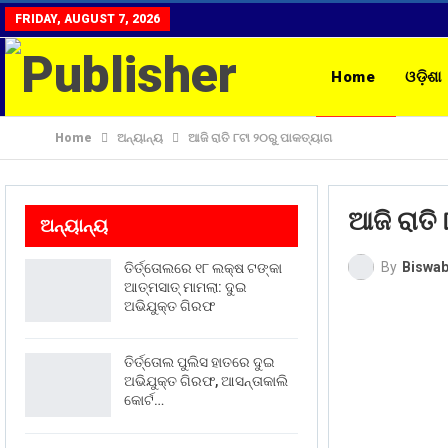
FRIDAY, AUGUST 7, 2026
Home
ଓଡ଼ିଶା
Home
ଅନ୍ୟାନ୍ୟ
ଆଜି ରାତି ୮ଟା ୨୦ରୁ ପାକତ୍ୟାଗ
ରାଶିଫଳ
CON
ଆଜି ରାତି
ଅନ୍ୟାନ୍ୟ
By
Biswab
ତିର୍ତ୍ତୋଲରେ ୧୮ ଲକ୍ଷ ଟଙ୍କା
ଆତ୍ମସାତ୍ ମାମଲା: ଦୁଇ
ଅଭିଯୁକ୍ତ ଗିରଫ
ତିର୍ତ୍ତୋଲ ପୁଲିସ ହାତରେ ଦୁଇ
ଅଭିଯୁକ୍ତ ଗିରଫ, ଆସନ୍ତାକାଲି
କୋର୍ଟ…