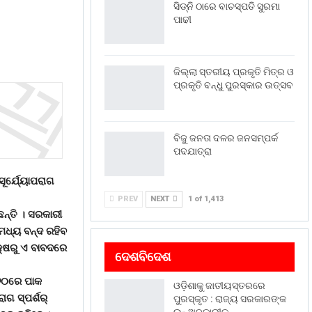
ସିଡ୍‌ନି ଠାରେ ବାଚସ୍ପତି ସୁରମା
ପାଢୀ
ଜିଲ୍ଲା ସ୍ତରୀୟ ପ୍ରକୃତି ମିତ୍ର ଓ
ପ୍ରକୃତି ବନ୍ଧୁ ପୁରସ୍କାର ଉତ୍ସବ
ବିଜୁ ଜନତା ଦଳର ଜନସମ୍ପର୍କ
ପଦଯାତ୍ରା
ୂର୍ଯେ୍ୟାପରାଗ
PREV
NEXT
1 of 1,413
ନ୍ତି । ସରକାରୀ
 ମଧ୍ୟ ବନ୍ଦ ରହିବ
ପକ୍ଷରୁ ଏ ବାବଦରେ
ଦେଶବିଦେଶ
ା ୨୦ରେ ପାକ
ଓଡ଼ିଶାକୁ ଜାତୀୟସ୍ତରରେ
ାଗ ସ୍ପର୍ଶର୍
ପୁରସ୍କୃତ : ରାଜ୍ୟ ସରକାରଙ୍କ