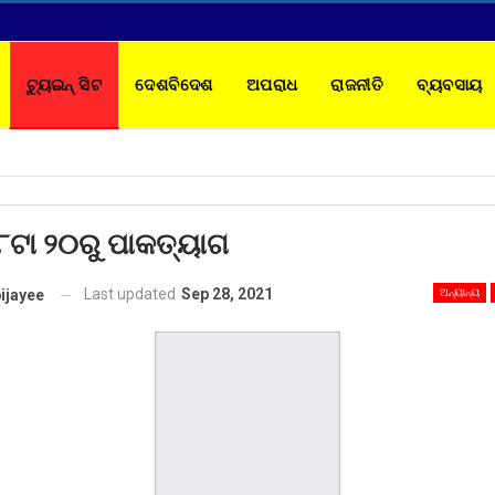
ଟ୍ୟୁଇନ୍ ସିଟ
ଦେଶବିଦେଶ
ଅପରାଧ
ରାଜନୀତି
ବ୍ୟବସାୟ
TACT
 ୮ଟା ୨୦ରୁ ପାକତ୍ୟାଗ
Last updated
Sep 28, 2021
ଅନ୍ୟାନ୍ୟ
ijayee