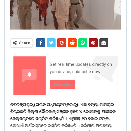
Share
Get real time updates directly on
you device, subscribe now.
Subscribe
ନବରଙ୍ଗପୁର,(ଗଗନ ଗନ୍ତାୟତଙ୍କଠାରୁ): ଏକ ହତ୍ୟା ମାମଲାର
ବିଚାରକରି ଜିଲ୍ଲା ଦୌରଜାଜ୍ ସଞ୍ଜୀବ ଦୁବେ ୪ ଦୋଷୀଙ୍କୁ ଆଜୀବନ
ଜେଲ୍ଦଣ୍ଡରେ ଦଣ୍ଡିତ କରିଛନ୍ତି । ଏଥିସହ ୨୦ ହଜାର ଟଙ୍କା
ଲେଖାଏଁ ଅର୍ଥଦଣ୍ଡରେ ଦଣ୍ଡିତ କରିଛନ୍ତି । ଜରିମାନା ଅନାଦେୟ