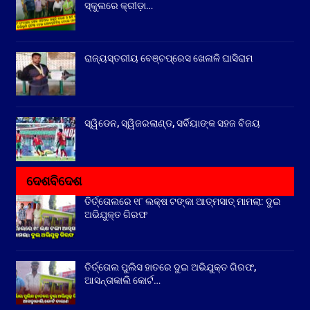
ସ୍କୁଲରେ କ୍ରୀଡ଼ା…
ରାଜ୍ୟସ୍ତରୀୟ ବେଞ୍ଚପ୍ରେସ ଖେଳାଳି ଘାସିରାମ
ସ୍ୱିଡେନ, ସ୍ୱିଜରଲାଣ୍ଡ, ସର୍ବିୟାଙ୍କ ସହଜ ବିଜୟ
ଦେଶବିଦେଶ
ତିର୍ତ୍ତୋଲରେ ୧୮ ଲକ୍ଷ ଟଙ୍କା ଆତ୍ମସାତ୍ ମାମଲା: ଦୁଇ
ଅଭିଯୁକ୍ତ ଗିରଫ
ତିର୍ତ୍ତୋଲ ପୁଲିସ ହାତରେ ଦୁଇ ଅଭିଯୁକ୍ତ ଗିରଫ,
ଆସନ୍ତାକାଲି କୋର୍ଟ…