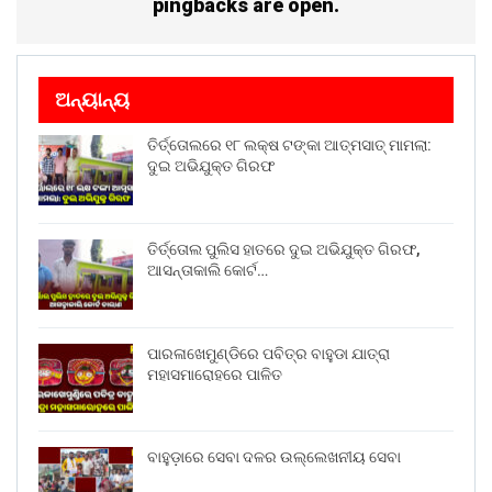
pingbacks are open.
ଅନ୍ୟାନ୍ୟ
ତିର୍ତ୍ତୋଲରେ ୧୮ ଲକ୍ଷ ଟଙ୍କା ଆତ୍ମସାତ୍ ମାମଲା:
ଦୁଇ ଅଭିଯୁକ୍ତ ଗିରଫ
ତିର୍ତ୍ତୋଲ ପୁଲିସ ହାତରେ ଦୁଇ ଅଭିଯୁକ୍ତ ଗିରଫ,
ଆସନ୍ତାକାଲି କୋର୍ଟ…
ପାରଳାଖେମୁଣ୍ଡିରେ ପବିତ୍ର ବାହୁଡା ଯାତ୍ରା
ମହାସମାରୋହରେ ପାଳିତ
ବାହୁଡ଼ାରେ ସେବା ଦଳର ଉଲ୍ଲେଖନୀୟ ସେବା