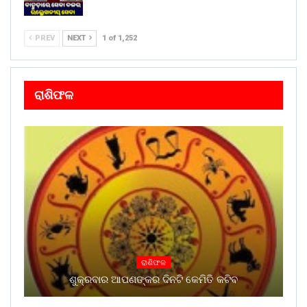
PREV
NEXT
1 of 1,252
ରାଶିଫଳ
ରାଶିଫଳ
ଶୁକ୍ରବାର ଆପଣଙ୍କର ଦିନଟି କେମିତି କଟିବ