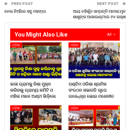
PREV POST
NEXT POST
ଉପରୋକ୍ତ ରାୟ ଶୁଣାଇଛନ୍ତି । ସରକାରଙ୍କ ପକ୍ଷରୁ ଆଇନଜୀବୀ
ସଚିନନ୍ଦନ ସ୍ୱାଇଁ ମାମଲା ପରିଚାଳନା କରିଥିଲେ ।
ତେଲ ନିଆଁରେ ସବୁ ମହଙ୍ଗା
ଆୟ ବହିର୍ଭୂତ ସମ୍ପତ୍ତି ମାମଲା:ମୃତ
ଶାଶୂଙ୍କ ଆକାଉଣ୍ଟରେ ୬୪ ଲକ୍ଷ
Share on:
WhatsApp
You Might Also Like
All
ଓଡ଼ିଶା
ଓଡ଼ିଶା
ଲସା ଗ୍ରାମକୁ ନିଶା ମୁକ୍ତ
ପଶ୍ଚିମ ଓଡିଶା ଶ୍ରମିକ
କରିବାକୁ ଗ୍ରାମ୍ୟ କମିଟି ଓ
ସଂଗଠନ ସଭାପତି ରୂପେ
ମହିଳା ମାନେ ଅଣ୍ଟା ଭିଡ଼ିଲେ
ଗଜେନ୍ଦ୍ର ଭୋଇ ମନୋନୀତ
ଓଡ଼ିଶା
ଓଡ଼ିଶା