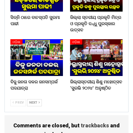
ସିଡ୍‌ନି ଠାରେ ବାଚସ୍ପତି ସୁରମା
ଜିଲ୍ଲା ସ୍ତରୀୟ ପ୍ରକୃତି ମିତ୍ର
ପାଢୀ
ଓ ପ୍ରକୃତି ବନ୍ଧୁ ପୁରସ୍କାର
ଉତ୍ସବ
ଓଡ଼ିଶା
ଓଡ଼ିଶା
ବିଜୁ ଜନତା ଦଳର ଜନସମ୍ପର୍କ
ଜିଲ୍ଲାସ୍ତରୀୟ ଶିଶୁ ମହୋତ୍ସବ
ପଦଯାତ୍ରା
‘ସୁରଭି ୨୦୨୪’ ଅନୁଷ୍ଠିତ
PREV
NEXT
Comments are closed, but
trackbacks
and