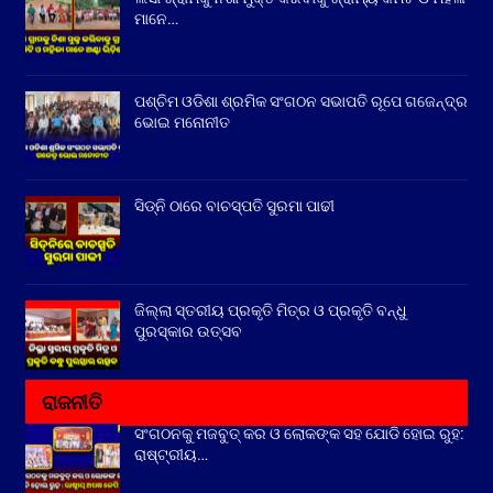
ମାନେ…
ପଶ୍ଚିମ ଓଡିଶା ଶ୍ରମିକ ସଂଗଠନ ସଭାପତି ରୂପେ ଗଜେନ୍ଦ୍ର
ଭୋଇ ମନୋନୀତ
ସିଡ୍‌ନି ଠାରେ ବାଚସ୍ପତି ସୁରମା ପାଢୀ
ଜିଲ୍ଲା ସ୍ତରୀୟ ପ୍ରକୃତି ମିତ୍ର ଓ ପ୍ରକୃତି ବନ୍ଧୁ
ପୁରସ୍କାର ଉତ୍ସବ
ରାଜନୀତି
ସଂଗଠନକୁ ମଜବୁତ୍ କର ଓ ଲୋକଙ୍କ ସହ ଯୋଡି ହୋଇ ରୁହ:
ରାଷ୍ଟ୍ରୀୟ…