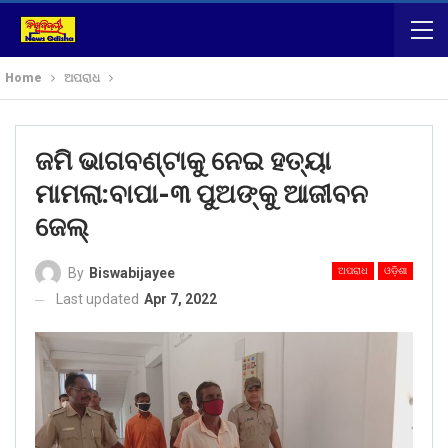
Home
ଅପରାଧ
ଜମି ଭାଗବଣ୍ଟାକୁ ନେଇ ହତ୍ୟା
ମାମଲା:ବାପା-୩ ପୁଅଙ୍କୁ ଆଜୀବନ
ଜେଲ୍
ଅପରାଧ
ଓଡ଼ିଶା
By
Biswabijayee
Last updated
Apr 7, 2022