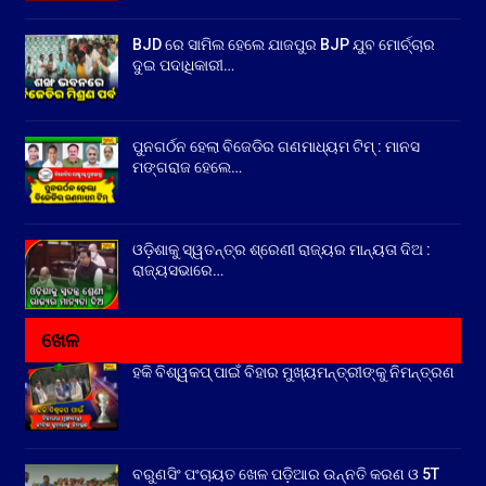
BJD ରେ ସାମିଲ ହେଲେ ଯାଜପୁର BJP ଯୁବ ମୋର୍ଚ୍ଚାର
ଦୁଇ ପଦାଧିକାରୀ…
ପୁନଗର୍ଠନ ହେଲା ବିଜେଡିର ଗଣମାଧ୍ୟମ ଟିମ୍ : ମାନସ
ମଙ୍ଗରାଜ ହେଲେ…
ଓଡ଼ିଶାକୁ ସ୍ୱତନ୍ତ୍ର ଶ୍ରେଣୀ ରାଜ୍ୟର ମାନ୍ୟତା ଦିଅ :
ରାଜ୍ୟସଭାରେ…
ଖେଳ
ହକି ବିଶ୍ୱକପ୍ ପାଇଁ ବିହାର ମୁଖ୍ୟମନ୍ତ୍ରୀଙ୍କୁ ନିମନ୍ତ୍ରଣ
ବରୁଣସିଂ ପଂଚାୟତ ଖେଳ ପଡ଼ିଆର ଉନ୍ନତି କରଣ ଓ 5T