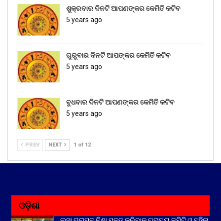
ଶୁକ୍ରବାର ଦିନଟି ଆପଣଙ୍କର କେମିତି କଟିବ
5 years ago
ଗୁରୁବାର ଦିନଟି ଆପଙ୍କର କେମିତି କଟିବ
5 years ago
ବୁଧବାର ଦିନଟି ଆପଣଙ୍କର କେମିତି କଟିବ
5 years ago
PREV
NEXT
1 of 12
ଓଡ଼ିଶା
ଲସା ଗ୍ରାମକୁ ନିଶା ମୁକ୍ତ କରିବାକୁ ଗ୍ରାମ୍ୟ କମିଟି ଓ ମହିଳା