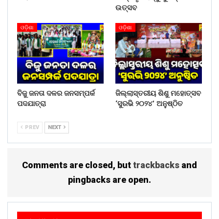
WhatsApp
ଉତ୍ସବ
ଓଡ଼ିଶା
ଓଡ଼ିଶା
ବିଜୁ ଜନତା ଦଳର ଜନସମ୍ପର୍କ
ଜିଲ୍ଲାସ୍ତରୀୟ ଶିଶୁ ମହୋତ୍ସବ
ପଦଯାତ୍ରା
‘ସୁରଭି ୨୦୨୪’ ଅନୁଷ୍ଠିତ
PREV
NEXT
Comments are closed, but
trackbacks
and
pingbacks are open.