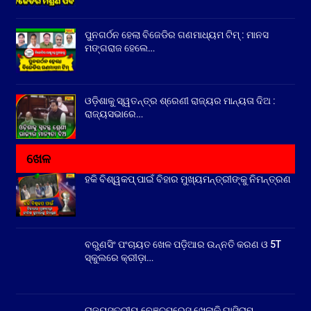
ପୁନଗର୍ଠନ ହେଲା ବିଜେଡିର ଗଣମାଧ୍ୟମ ଟିମ୍ : ମାନସ
ମଙ୍ଗରାଜ ହେଲେ…
ଓଡ଼ିଶାକୁ ସ୍ୱତନ୍ତ୍ର ଶ୍ରେଣୀ ରାଜ୍ୟର ମାନ୍ୟତା ଦିଅ :
ରାଜ୍ୟସଭାରେ…
ଖେଳ
ହକି ବିଶ୍ୱକପ୍ ପାଇଁ ବିହାର ମୁଖ୍ୟମନ୍ତ୍ରୀଙ୍କୁ ନିମନ୍ତ୍ରଣ
ବରୁଣସିଂ ପଂଚାୟତ ଖେଳ ପଡ଼ିଆର ଉନ୍ନତି କରଣ ଓ 5T
ସ୍କୁଲରେ କ୍ରୀଡ଼ା…
ରାଜ୍ୟସ୍ତରୀୟ ବେଞ୍ଚପ୍ରେସ ଖେଳାଳି ଘାସିରାମ