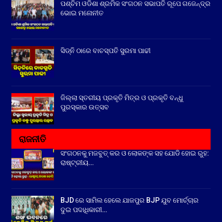
ପଶ୍ଚିମ ଓଡିଶା ଶ୍ରମିକ ସଂଗଠନ ସଭାପତି ରୂପେ ଗଜେନ୍ଦ୍ର
ଭୋଇ ମନୋନୀତ
ସିଡ୍‌ନି ଠାରେ ବାଚସ୍ପତି ସୁରମା ପାଢୀ
ଜିଲ୍ଲା ସ୍ତରୀୟ ପ୍ରକୃତି ମିତ୍ର ଓ ପ୍ରକୃତି ବନ୍ଧୁ
ପୁରସ୍କାର ଉତ୍ସବ
ରାଜନୀତି
ସଂଗଠନକୁ ମଜବୁତ୍ କର ଓ ଲୋକଙ୍କ ସହ ଯୋଡି ହୋଇ ରୁହ:
ରାଷ୍ଟ୍ରୀୟ…
BJD ରେ ସାମିଲ ହେଲେ ଯାଜପୁର BJP ଯୁବ ମୋର୍ଚ୍ଚାର
ଦୁଇ ପଦାଧିକାରୀ…