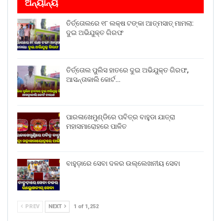
ଅନ୍ୟାନ୍ୟ
ତିର୍ତ୍ତୋଲରେ ୧୮ ଲକ୍ଷ ଟଙ୍କା ଆତ୍ମସାତ୍ ମାମଲା:
ଦୁଇ ଅଭିଯୁକ୍ତ ଗିରଫ
ତିର୍ତ୍ତୋଲ ପୁଲିସ ହାତରେ ଦୁଇ ଅଭିଯୁକ୍ତ ଗିରଫ,
ଆସନ୍ତାକାଲି କୋର୍ଟ…
ପାରଳାଖେମୁଣ୍ଡିରେ ପବିତ୍ର ବାହୁଡା ଯାତ୍ରା
ମହାସମାରୋହରେ ପାଳିତ
ବାହୁଡ଼ାରେ ସେବା ଦଳର ଉଲ୍ଲେଖନୀୟ ସେବା
PREV
NEXT
1 of 1,252