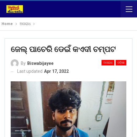
Home
ଅପରାଧ
ଜେଲ୍ ପାଚେରି ଡେଇଁ କଏଦୀ ଚମ୍ପଟ
ଅପରାଧ
ଓଡ଼ିଶା
By
Biswabijayee
Last updated
Apr 17, 2022