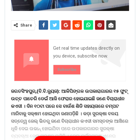
Share
Get real time updates directly on
you device, subscribe now.
Subscribe
ଜଗତସିଂହପୁର,(ବି.ବି.ନୁ୍ୟଜ): ଆଳିପିଙ୍ଗଳ ଉପକାରାଗାରର ୧୫ ଫୁଟ୍
ଉଚ୍ଚ ପାଚେରି ଡେଇଁ ଆଜି ଫେରାର ହୋଇଯାଇଛି ଜଣେ ବିଚାରାଧୀନ
କଏଦୀ । ଦିନ ୧୦ଟା ପରେ ସେ ବାଉଁଶ ଶିଡି ସହାୟତାରେ ଚମ୍ପଟ
ମାରିବାକୁ ସକ୍ଷମ ହୋଇଥିବା ଜଣାପଡ଼ିଛି । କଡ଼ା ସୁରକ୍ଷା ବଳୟ
ସତ୍ତେ୍ୱ ଜେଲ୍ ଭିତରୁ ଜଣେ ବିଚାରାଧୀନ କଏଦୀ ସମସ୍ତଙ୍କ ଆଖିରେ
ଧୂଳି ଦେଇ ଉଭାନ୍ ହୋଇଯିବା ପରେ ଉପକାରଗାରର ସୁରକ୍ଷା
ବ୍ୟବସ୍ଥା ନେଇ ପ୍ରଶ୍ନ ଉଠିଛି । ଜେଲ୍ କର୍ତ୍ତୃପକ୍ଷ ଏନେଇ