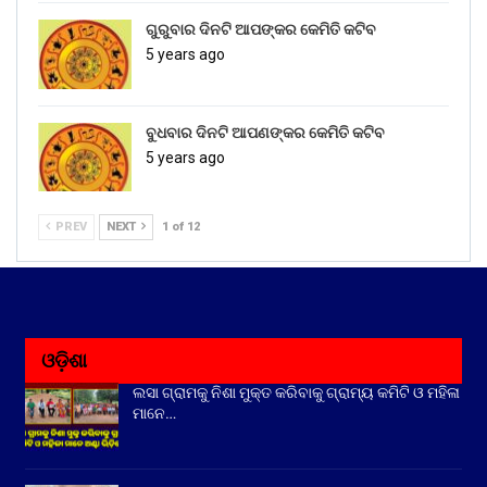
ଗୁରୁବାର ଦିନଟି ଆପଙ୍କର କେମିତି କଟିବ
5 years ago
ବୁଧବାର ଦିନଟି ଆପଣଙ୍କର କେମିତି କଟିବ
5 years ago
PREV
NEXT
1 of 12
ଓଡ଼ିଶା
ଲସା ଗ୍ରାମକୁ ନିଶା ମୁକ୍ତ କରିବାକୁ ଗ୍ରାମ୍ୟ କମିଟି ଓ ମହିଳା
ମାନେ…