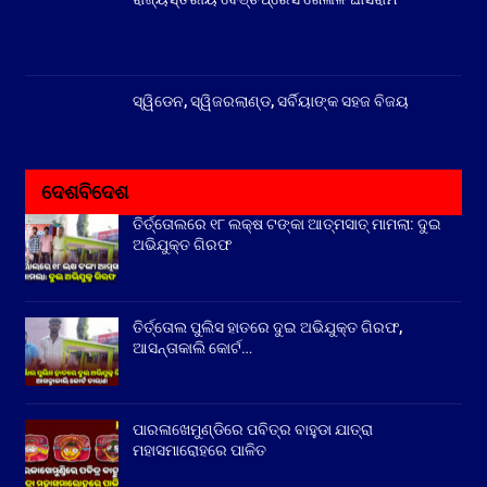
ସ୍ୱିଡେନ, ସ୍ୱିଜରଲାଣ୍ଡ, ସର୍ବିୟାଙ୍କ ସହଜ ବିଜୟ
ଦେଶବିଦେଶ
ତିର୍ତ୍ତୋଲରେ ୧୮ ଲକ୍ଷ ଟଙ୍କା ଆତ୍ମସାତ୍ ମାମଲା: ଦୁଇ
ଅଭିଯୁକ୍ତ ଗିରଫ
ତିର୍ତ୍ତୋଲ ପୁଲିସ ହାତରେ ଦୁଇ ଅଭିଯୁକ୍ତ ଗିରଫ,
ଆସନ୍ତାକାଲି କୋର୍ଟ…
ପାରଳାଖେମୁଣ୍ଡିରେ ପବିତ୍ର ବାହୁଡା ଯାତ୍ରା
ମହାସମାରୋହରେ ପାଳିତ