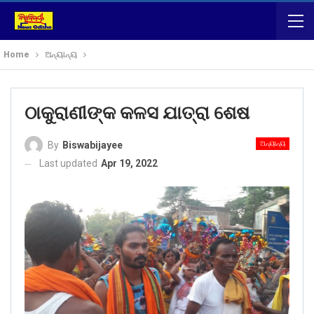
Home
ଅନ୍ୟାନ୍ୟ
ଠାକୁରାଣୀଙ୍କ କଳସ ଯାତ୍ରା ଶେଷ
ଅନ୍ୟାନ୍ୟ
By
Biswabijayee
Last updated
Apr 19, 2022