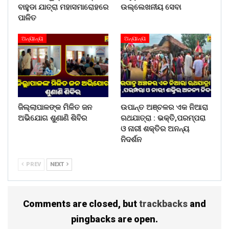
ବାହୁଡା ଯାତ୍ରା ମହାସମାରୋହରେ
ଉଲ୍ଲେଖନୀୟ ସେବା
ପାଳିତ
ଅନ୍ୟାନ୍ୟ
ଅନ୍ୟାନ୍ୟ
ଜିଲ୍ଲାପାଳଙ୍କ ମିଳିତ ଜନ
ଉପାନ୍ତ ଅଞ୍ଚଳର ଏକ ନିଆରା
ଅଭିଯୋଗ ଶୁଣାଣି ଶିବିର
ରଥଯାତ୍ରା : ଭକ୍ତି,ପରମ୍ପରା
ଓ ନାରୀ ଶକ୍ତିର ଅନନ୍ୟ
ନିଦର୍ଶନ
PREV
NEXT
Comments are closed, but
trackbacks
and
pingbacks are open.