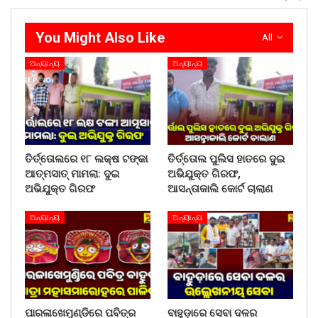
You Might Also Like
All
ଅନ୍ୟାନ୍ୟ
ଅନ୍ୟାନ୍ୟ
ତିର୍ତ୍ତୋଲରେ ୧୮ ଲକ୍ଷ ଟଙ୍କା
ତିର୍ତ୍ତୋଲ ପୁଲିସ ହାତରେ ଦୁଇ
ଆତ୍ମସାତ୍ ମାମଲା: ଦୁଇ
ଅଭିଯୁକ୍ତ ଗିରଫ,
ଅଭିଯୁକ୍ତ ଗିରଫ
ଆସନ୍ତାକାଲି କୋର୍ଟ ଚାଲାଣ
ଅନ୍ୟାନ୍ୟ
ଅନ୍ୟାନ୍ୟ
ପାରଳାଖେମୁଣ୍ଡିରେ ପବିତ୍ର
ବାହୁଡ଼ାରେ ସେବା ଦଳର