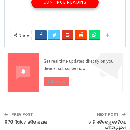
CONTINUE READING
ଯାତ୍ରା କରିଥିଲେ । ଯାତ୍ରା କମିଟି ସଭାପତି ସତ୍ୟରଞ୍ଜନ ପାତ୍ର,
ଉପସଭାପତି କୁନୁ ପାତ୍ର, ମନୁ ରେଲି, ସମ୍ପାଦକ ତଥା ଡାବୁଗାଁ
ସରପଞ୍ଚ ବିନୋଦ ସଉରା, ଡଙ୍ଗରୀଗୁଡା ସରପଞ୍ଚ ରାମକୁମାର
ଗଣ୍ଡ, ଉପଦେଷ୍ଟା ଦେବରାଜ ପାତ୍ର, ଏମ୍. ଆପ୍ପାରାଓ, ଜଗନ୍ନାଥ
ରେଲି, ଭଗବାନ ଖୁଣ୍ଟିଆ ପ୍ରମୁଖ ଉପସ୍ଥିତ ଥିଲେ ।
Share
Share on:
WhatsApp
Get real time updates directly on you
device, subscribe now.
Subscribe
PREV POST
NEXT POST
ଡିବିରି ନିଆଁରେ ଜଳିଗଲା ଘର
୫-ଟି ସଚିବଙ୍କୁ ଭେଟିଲେ
ପୌରାଧ୍ୟକ୍ଷ