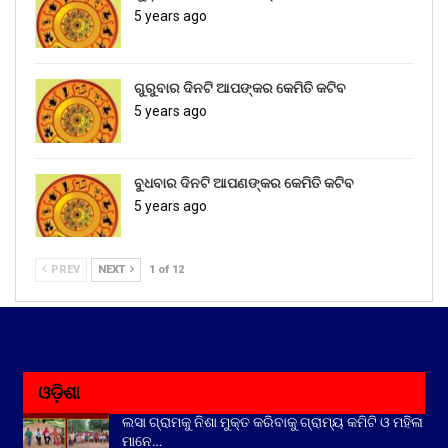
5 years ago
ଗୁରୁବାର ଦିନଟି ଆପଙ୍କର କେମିତି କଟିବ
5 years ago
ବୁଧବାର ଦିନଟି ଆପଣଙ୍କର କେମିତି କଟିବ
5 years ago
PREV
NEXT
1 of 12
ଓଡ଼ିଶା
ଲସା ଗ୍ରାମକୁ ନିଶା ମୁକ୍ତ କରିବାକୁ ଗ୍ରାମ୍ୟ କମିଟି ଓ ମହିଳା
ମାନେ…