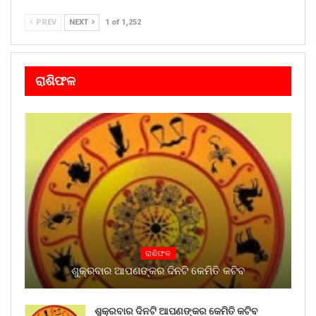
PREV
NEXT
1 of 1,252
ରାଶିଫଳ
ରାଶିଫଳ
ଶୁକ୍ରବାର ଆପଣଙ୍କର ଦିନଟି କେମିତି କଟିବ
ଶୁକ୍ରବାର ଦିନଟି ଆପଣଙ୍କର କେମିତି କଟିବ