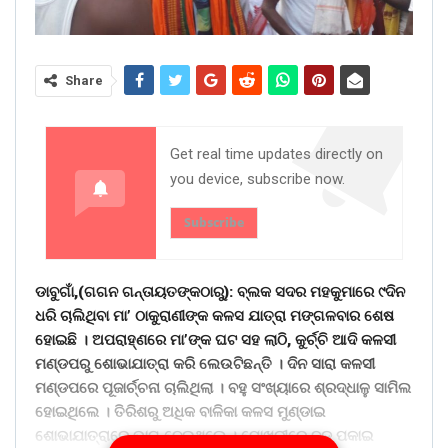
Share
Get real time updates directly on
you device, subscribe now.
Subscribe
ଡାବୁଗାଁ,(ଗଗନ ଗନ୍ତାୟତଙ୍କଠାରୁ): ବ୍ଲକ ସଦର ମହକୁମାରେ ୯ଦିନ
ଧରି ଚାଲିଥିବା ମା’ ଠାକୁରାଣୀଙ୍କ କଳସ ଯାତ୍ରା ମଙ୍ଗଳବାର ଶେଷ
ହୋଇଛି । ଅପରାହ୍ଣରେ ମା’ଙ୍କ ଘଟ ସହ ଲାଠି, କୁର୍ଚ୍ଚି ଆଦି କଳସୀ
ମଣ୍ଡପରୁ ଶୋଭାଯାତ୍ରା କରି ଲେଉଟିଛନ୍ତି । ଦିନ ସାରା କଳସୀ
ମଣ୍ଡପରେ ପୂଜାର୍ଚ୍ଚନା ଚାଲିଥିଲା । ବହୁ ସଂଖ୍ୟାରେ ଶ୍ରଦ୍ଧାଳୁ ସାମିଲ
ହୋଇଥିଲେ । ତିରିଶରୁ ଅଧିକ ବାଳିକା କଳସ ମୁଣ୍ଡାଇ
ଶୋଭାଯାତ୍ରାରେ ଭାଗ ନେଇଥିଲେ । ପୋଖରୀରେ ବୁଡ ପକାଇ