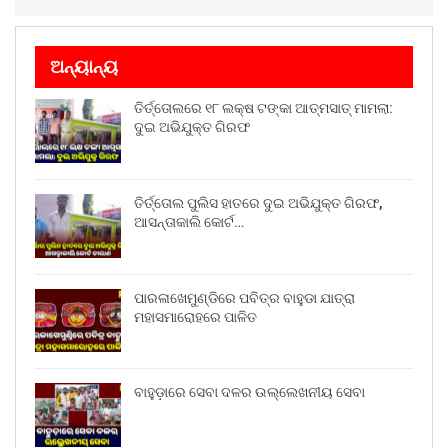
ଅନ୍ୟାନ୍ୟ
ତିର୍ତ୍ତୋଲରେ ୧୮ ଲକ୍ଷ ଟଙ୍କା ଆତ୍ମସାତ୍ ମାମଲା:
ଦୁଇ ଅଭିଯୁକ୍ତ ଗିରଫ
ତିର୍ତ୍ତୋଲ ପୁଲିସ ହାତରେ ଦୁଇ ଅଭିଯୁକ୍ତ ଗିରଫ,
ଆସନ୍ତାକାଲି କୋର୍ଟ…
ପାରଳାଖେମୁଣ୍ଡିରେ ପବିତ୍ର ବାହୁଡା ଯାତ୍ରା
ମହାସମାରୋହରେ ପାଳିତ
ବାହୁଡ଼ାରେ ସେବା ଦଳର ଉଲ୍ଲେଖନୀୟ ସେବା