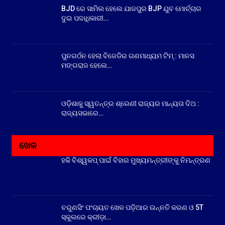
BJD ରେ ସାମିଲ ହେଲେ ଯାଜପୁର BJP ଯୁବ ମୋର୍ଚ୍ଚାର
ଦୁଇ ପଦାଧିକାରୀ…
ପୁନଗର୍ଠନ ହେଲା ବିଜେଡିର ଗଣମାଧ୍ୟମ ଟିମ୍ : ମାନସ
ମଙ୍ଗରାଜ ହେଲେ…
ଓଡ଼ିଶାକୁ ସ୍ୱତନ୍ତ୍ର ଶ୍ରେଣୀ ରାଜ୍ୟର ମାନ୍ୟତା ଦିଅ :
ରାଜ୍ୟସଭାରେ…
ଖେଳ
ହକି ବିଶ୍ୱକପ୍ ପାଇଁ ବିହାର ମୁଖ୍ୟମନ୍ତ୍ରୀଙ୍କୁ ନିମନ୍ତ୍ରଣ
ବରୁଣସିଂ ପଂଚାୟତ ଖେଳ ପଡ଼ିଆର ଉନ୍ନତି କରଣ ଓ 5T
ସ୍କୁଲରେ କ୍ରୀଡ଼ା…