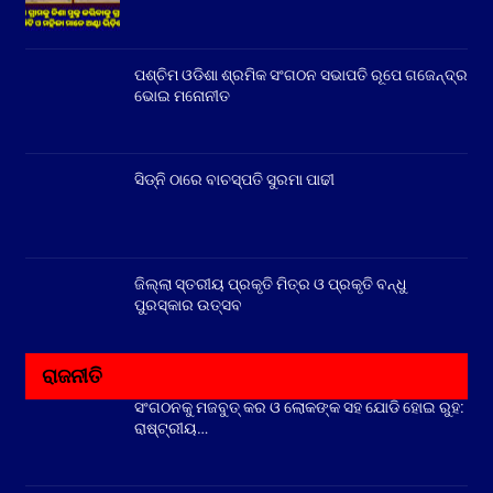
ପଶ୍ଚିମ ଓଡିଶା ଶ୍ରମିକ ସଂଗଠନ ସଭାପତି ରୂପେ ଗଜେନ୍ଦ୍ର
ଭୋଇ ମନୋନୀତ
ସିଡ୍‌ନି ଠାରେ ବାଚସ୍ପତି ସୁରମା ପାଢୀ
ଜିଲ୍ଲା ସ୍ତରୀୟ ପ୍ରକୃତି ମିତ୍ର ଓ ପ୍ରକୃତି ବନ୍ଧୁ
ପୁରସ୍କାର ଉତ୍ସବ
ରାଜନୀତି
ସଂଗଠନକୁ ମଜବୁତ୍ କର ଓ ଲୋକଙ୍କ ସହ ଯୋଡି ହୋଇ ରୁହ:
ରାଷ୍ଟ୍ରୀୟ…