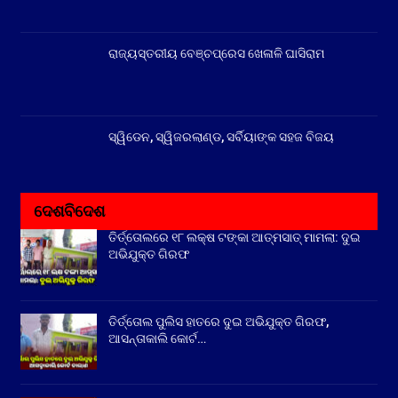
ରାଜ୍ୟସ୍ତରୀୟ ବେଞ୍ଚପ୍ରେସ ଖେଳାଳି ଘାସିରାମ
ସ୍ୱିଡେନ, ସ୍ୱିଜରଲାଣ୍ଡ, ସର୍ବିୟାଙ୍କ ସହଜ ବିଜୟ
ଦେଶବିଦେଶ
ତିର୍ତ୍ତୋଲରେ ୧୮ ଲକ୍ଷ ଟଙ୍କା ଆତ୍ମସାତ୍ ମାମଲା: ଦୁଇ
ଅଭିଯୁକ୍ତ ଗିରଫ
ତିର୍ତ୍ତୋଲ ପୁଲିସ ହାତରେ ଦୁଇ ଅଭିଯୁକ୍ତ ଗିରଫ,
ଆସନ୍ତାକାଲି କୋର୍ଟ…