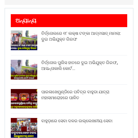
ଅନ୍ୟାନ୍ୟ
ତିର୍ତ୍ତୋଲରେ ୧୮ ଲକ୍ଷ ଟଙ୍କା ଆତ୍ମସାତ୍ ମାମଲା:
ଦୁଇ ଅଭିଯୁକ୍ତ ଗିରଫ
ତିର୍ତ୍ତୋଲ ପୁଲିସ ହାତରେ ଦୁଇ ଅଭିଯୁକ୍ତ ଗିରଫ,
ଆସନ୍ତାକାଲି କୋର୍ଟ…
ପାରଳାଖେମୁଣ୍ଡିରେ ପବିତ୍ର ବାହୁଡା ଯାତ୍ରା
ମହାସମାରୋହରେ ପାଳିତ
ବାହୁଡ଼ାରେ ସେବା ଦଳର ଉଲ୍ଲେଖନୀୟ ସେବା