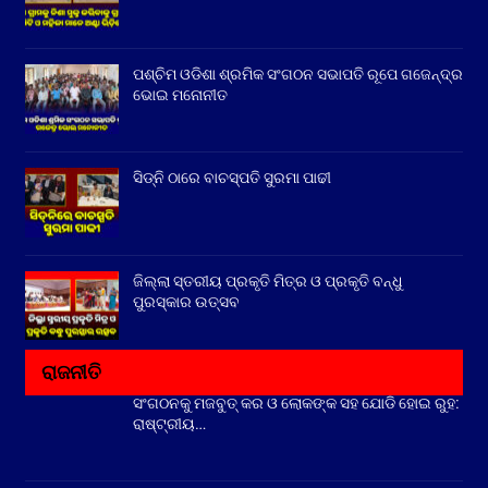
ପଶ୍ଚିମ ଓଡିଶା ଶ୍ରମିକ ସଂଗଠନ ସଭାପତି ରୂପେ ଗଜେନ୍ଦ୍ର
ଭୋଇ ମନୋନୀତ
ସିଡ୍‌ନି ଠାରେ ବାଚସ୍ପତି ସୁରମା ପାଢୀ
ଜିଲ୍ଲା ସ୍ତରୀୟ ପ୍ରକୃତି ମିତ୍ର ଓ ପ୍ରକୃତି ବନ୍ଧୁ
ପୁରସ୍କାର ଉତ୍ସବ
ରାଜନୀତି
ସଂଗଠନକୁ ମଜବୁତ୍ କର ଓ ଲୋକଙ୍କ ସହ ଯୋଡି ହୋଇ ରୁହ:
ରାଷ୍ଟ୍ରୀୟ…