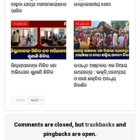
ବାହୁଡା ଯାତ୍ରା ମହାସମାରୋହରେ
ଉଲ୍ଲେଖନୀୟ ସେବା
ପାଳିତ
ଅନ୍ୟାନ୍ୟ
ଅନ୍ୟାନ୍ୟ
ଜିଲ୍ଲାପାଳଙ୍କ ମିଳିତ ଜନ
ଉପାନ୍ତ ଅଞ୍ଚଳର ଏକ ନିଆରା
ଅଭିଯୋଗ ଶୁଣାଣି ଶିବିର
ରଥଯାତ୍ରା : ଭକ୍ତି,ପରମ୍ପରା
ଓ ନାରୀ ଶକ୍ତିର ଅନନ୍ୟ
ନିଦର୍ଶନ
PREV
NEXT
Comments are closed, but
trackbacks
and
pingbacks are open.