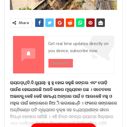
Share
Get real time updates directly on
you device, subscribe now.
Subscribe
ରାୟଗଡ଼ା,(ବି.ବି.ନୁ୍ୟଜ): ହୁ ହୁ ହୋଇ ଜଳୁଛି ଜଙ୍ଗଲ ଏବଂ ପୋଡ଼ି
ପାଉଁଶ ହୋଇଯାଉଛି ଅନାଦି କାଳର ମୂଲ୍ୟବାନ ଗଛ । ସଚେତନତା
ଅଭାବରୁ କେହି କେହି ସାମାନ୍ୟ ଅଙ୍ଗାର ପାଇଁ ତ ଆଉକେହି ମହୁ ଓ
ମହୁଲ ପାଇଁ ଜଙ୍ଗଲରେ ନିଅାଁ ଲଗାଉଛନ୍ତି । ଫଳରେ ଜଙ୍ଗଲରେ
ଅଗ୍ନିକାଣ୍ଡ ଘଟି ମୂଲ୍ୟବାନ ବୃକ୍ଷ ସହ ବନ୍ୟପ୍ରାଣୀଙ୍କ ଜୀବନ
ବିପନ୍ନ ହେବାରେ ଲାଗିଛି । ଏହି ଚିତ୍ର ସମଗ୍ର ରାୟଗଡ଼ା ଜିଲ୍ଲାରେ
ଏବେ ଦେଖିବାକୁ ମିଳୁଛି । ଗାଁଠୁ ସହର ସବୁଠି ନିଆଁର ଆଁରେ ରହିଛି