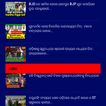
BJD ରେ ସାମିଲ ହେଲେ ଯାଜପୁର BJP ଯୁବ ମୋର୍ଚ୍ଚାର
ଦୁଇ ପଦାଧିକାରୀ…
ପୁନଗର୍ଠନ ହେଲା ବିଜେଡିର ଗଣମାଧ୍ୟମ ଟିମ୍ : ମାନସ
ମଙ୍ଗରାଜ ହେଲେ…
ଓଡ଼ିଶାକୁ ସ୍ୱତନ୍ତ୍ର ଶ୍ରେଣୀ ରାଜ୍ୟର ମାନ୍ୟତା ଦିଅ :
ରାଜ୍ୟସଭାରେ…
ଖେଳ
ହକି ବିଶ୍ୱକପ୍ ପାଇଁ ବିହାର ମୁଖ୍ୟମନ୍ତ୍ରୀଙ୍କୁ ନିମନ୍ତ୍ରଣ
ବରୁଣସିଂ ପଂଚାୟତ ଖେଳ ପଡ଼ିଆର ଉନ୍ନତି କରଣ ଓ 5T
ସ୍କୁଲରେ କ୍ରୀଡ଼ା…