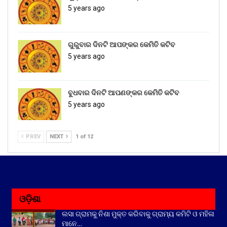
5 years ago
ଗୁରୁବାର ଦିନଟି ଆପଙ୍କର କେମିତି କଟିବ
5 years ago
ବୁଧବାର ଦିନଟି ଆପଣଙ୍କର କେମିତି କଟିବ
5 years ago
PREV
NEXT
1 of 12
ଓଡ଼ିଶା
ଲସା ଗ୍ରାମକୁ ନିଶା ମୁକ୍ତ କରିବାକୁ ଗ୍ରାମ୍ୟ କମିଟି ଓ ମହିଳା
ମାନେ…