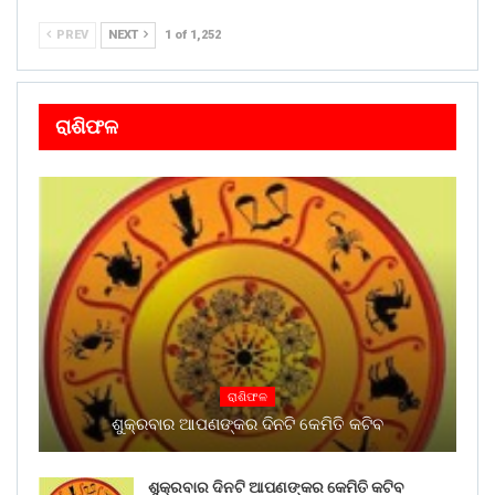
PREV
NEXT
1 of 1,252
ରାଶିଫଳ
ରାଶିଫଳ
ଶୁକ୍ରବାର ଆପଣଙ୍କର ଦିନଟି କେମିତି କଟିବ
ଶୁକ୍ରବାର ଦିନଟି ଆପଣଙ୍କର କେମିତି କଟିବ