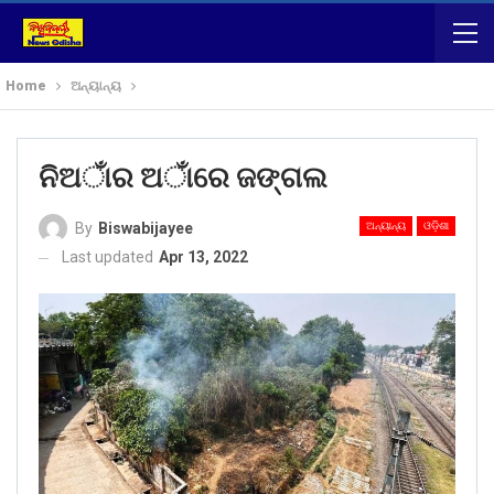
Home
ଅନ୍ୟାନ୍ୟ
ନିଅାଁର ଅାଁରେ ଜଙ୍ଗଲ
ଅନ୍ୟାନ୍ୟ
ଓଡ଼ିଶା
By
Biswabijayee
Last updated
Apr 13, 2022