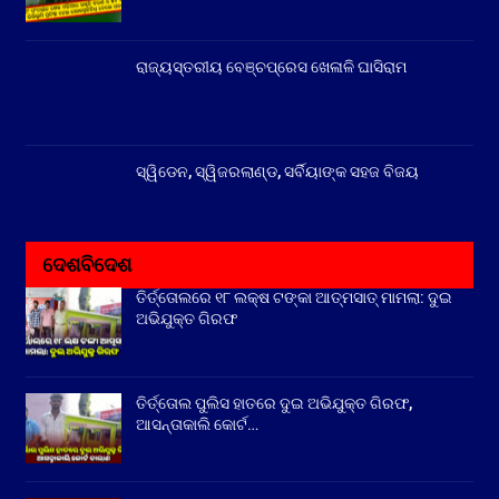
ରାଜ୍ୟସ୍ତରୀୟ ବେଞ୍ଚପ୍ରେସ ଖେଳାଳି ଘାସିରାମ
ସ୍ୱିଡେନ, ସ୍ୱିଜରଲାଣ୍ଡ, ସର୍ବିୟାଙ୍କ ସହଜ ବିଜୟ
ଦେଶବିଦେଶ
ତିର୍ତ୍ତୋଲରେ ୧୮ ଲକ୍ଷ ଟଙ୍କା ଆତ୍ମସାତ୍ ମାମଲା: ଦୁଇ
ଅଭିଯୁକ୍ତ ଗିରଫ
ତିର୍ତ୍ତୋଲ ପୁଲିସ ହାତରେ ଦୁଇ ଅଭିଯୁକ୍ତ ଗିରଫ,
ଆସନ୍ତାକାଲି କୋର୍ଟ…