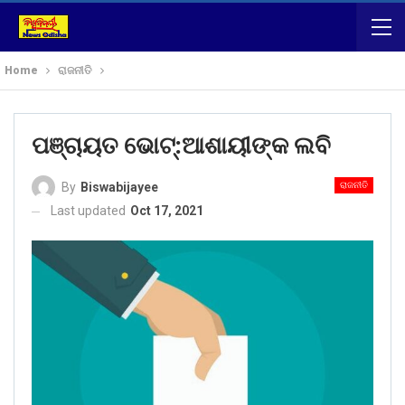
Home
ରାଜନୀତି
ପଞ୍ଚାୟତ ଭୋଟ୍:ଆଶାୟୀଙ୍କ ଲବି
ରାଜନୀତି
By
Biswabijayee
Last updated
Oct 17, 2021