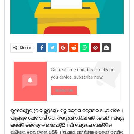
Share
Get real time updates directly on
you device, subscribe now.
Subscribe
ଭୁବନେଶ୍ୱର,(ବି.ବି.ବୁ୍ୟରୋ): ସବୁ କଳ୍ପନା ଜଳ୍ପନାର ଅନ୍ତ ଘଟିଛି ।
ପଞ୍ଚାୟତ ଭୋଟ ପାଇଁ ଚିଠା ସଂରକ୍ଷଣ ତାଲିକା ଜାରି ହୋଇଛି । ରାଜ୍ୟ
ରାଜନୀତି ଚଳଚଞ୍ଚଳ ହୋଇପଡ଼ିଛି । ଗାଁ ଗଣ୍ଡାରେ ରାଜନୈତିକ
ପାଣିପାଗ ବେଶ୍ ତତଲା ଧରିଛି । ଆଶାୟୀ ପ୍ରାର୍ଥୀମାନେ ଦଳୀୟ ସମର୍ଥନ