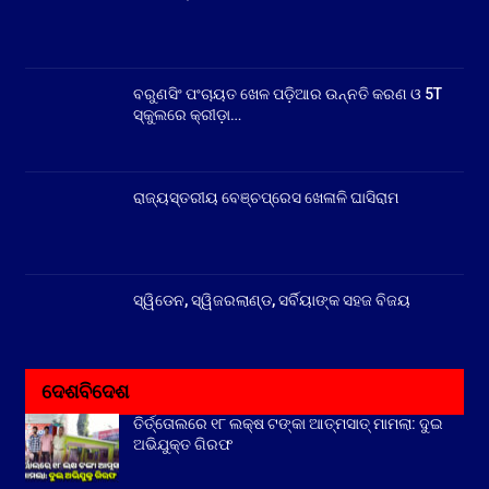
ବରୁଣସିଂ ପଂଚାୟତ ଖେଳ ପଡ଼ିଆର ଉନ୍ନତି କରଣ ଓ 5T
ସ୍କୁଲରେ କ୍ରୀଡ଼ା…
ରାଜ୍ୟସ୍ତରୀୟ ବେଞ୍ଚପ୍ରେସ ଖେଳାଳି ଘାସିରାମ
ସ୍ୱିଡେନ, ସ୍ୱିଜରଲାଣ୍ଡ, ସର୍ବିୟାଙ୍କ ସହଜ ବିଜୟ
ଦେଶବିଦେଶ
ତିର୍ତ୍ତୋଲରେ ୧୮ ଲକ୍ଷ ଟଙ୍କା ଆତ୍ମସାତ୍ ମାମଲା: ଦୁଇ
ଅଭିଯୁକ୍ତ ଗିରଫ