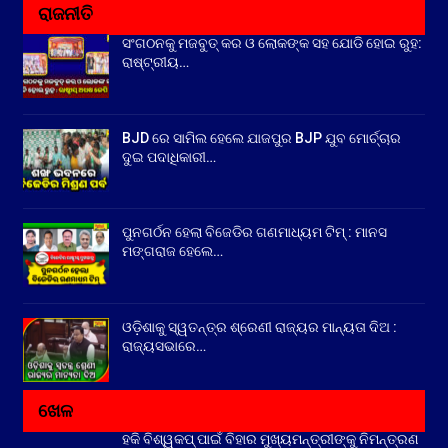
ରାଜନୀତି
ସଂଗଠନକୁ ମଜବୁତ୍ କର ଓ ଲୋକଙ୍କ ସହ ଯୋଡି ହୋଇ ରୁହ:
ରାଷ୍ଟ୍ରୀୟ…
BJD ରେ ସାମିଲ ହେଲେ ଯାଜପୁର BJP ଯୁବ ମୋର୍ଚ୍ଚାର
ଦୁଇ ପଦାଧିକାରୀ…
ପୁନଗର୍ଠନ ହେଲା ବିଜେଡିର ଗଣମାଧ୍ୟମ ଟିମ୍ : ମାନସ
ମଙ୍ଗରାଜ ହେଲେ…
ଓଡ଼ିଶାକୁ ସ୍ୱତନ୍ତ୍ର ଶ୍ରେଣୀ ରାଜ୍ୟର ମାନ୍ୟତା ଦିଅ :
ରାଜ୍ୟସଭାରେ…
ଖେଳ
ହକି ବିଶ୍ୱକପ୍ ପାଇଁ ବିହାର ମୁଖ୍ୟମନ୍ତ୍ରୀଙ୍କୁ ନିମନ୍ତ୍ରଣ