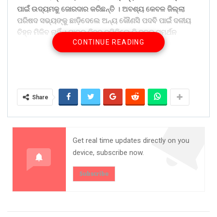
ପାଇଁ ଉଦ୍ୟମକୁ ଜୋରଦାର କରିଛନ୍ତି । ଅବଶ୍ୟ କେବଳ ଜିଲ୍ଲା
ପରିଷଦ ସଭ୍ୟଙ୍କୁ ଛାଡ଼ିଦେଲେ ଅନ୍ୟ କୌଣସି ପଦବି ପାଇଁ ଦଳୀୟ
ଚିହ୍ନ ମିଳିବ ନାହିଁ । ମାତ୍ର ଚିହ୍ନ ନମିଳିଲେ ବି ଦଳର ସମର୍ଥନ
CONTINUE READING
ପାଇବାକୁ ପ୍ରାର୍ଥୀମାନଙ୍କ ମଧ୍ୟରେ ଆରମ୍ଭ ହୋଇଛି ଲବି ରାଜନୀତି
। ନିଜ ଅଞ୍ଚଳର ବିଧାୟକ, ପ୍ରଭାବଶାଳୀ ନେତାଙ୍କ ସମର୍ଥନ
ହାତେଇବାକୁ ଇଛୁକ ପ୍ରାର୍ଥୀମାନେ ଲବି ରାଜନୀତିକୁ ଜୋରଦାର
କରିଛନ୍ତି । ଶାସକ ବିଜେଡି ସହ ବିଜେପି ଓ କଂଗ୍ରେସରୁ ଟିକଟ
ପାଇବାକୁ ଏବେ ଆରମ୍ଭ ହୋଇଯାଇଛି ଛକାପଞ୍ଝା । ନିଜ ସମର୍ଥକଙ୍କୁ
Share
ଧରି ଅଶାୟୀମାନେ ମେଳି ବାନ୍ଧିଲେଣି । ବିଧାୟକ ଓ ମନ୍ତ୍ରୀଙ୍କ
ନିକଟରେ ଚକ୍କର କାଟିଲେଣି । ସେହିଭଳି ବିଜେପି ଓ କଂଗ୍ରେସ
ନେତାଙ୍କ ଆଶୀର୍ବାଦରେ ଟିକଟ ହାତେଇବାକୁ ମଧ୍ୟ ବହୁ ଆଶାୟୀ
କମର କଷିଛନ୍ତି ।
Get real time updates directly on you
ଆଶାୟୀଙ୍କ ସଂଖ୍ୟା ବଢ଼ି ବଢ଼ି ଚାଲିଛି । ସ୍ଥାନୀୟ ନେତାମାନେ ଏବେ
device, subscribe now.
ଟେନ୍ସନରେ । ମୁଣ୍ଡବ୍ୟଥା ଆରମ୍ଭ ହେଲାଣି । କାହାକୁ ସମର୍ଥନ
ଦେବେ? ଅନ୍ୟ ଆଶାୟୀ ଯଦି ବିଦ୍ରୋହୀ ଭାବେ ଛିଡ଼ା ହୋଇ ବାଜି
Subscribe
ମାରିନେଲେ କ’ଣ ହେବ ରଣକୌଶଳ? ବ୍ଲକ ଅଧ୍ୟକ୍ଷ ଓ ଜିଲ୍ଲା
ପରିଷଦ ଅଧ୍ୟକ୍ଷ ପଦକୁ ଆଖିରେ ରଖି ଜିଲ୍ଲାସ୍ତରୀୟ ନେତାମାନେ
ଗୋଟି ଚାଳନା ଆରମ୍ଭ କରିଛନ୍ତି । ଏପଟେ ଚିଠା ସଂରକ୍ଷଣ