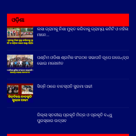
ଓଡ଼ିଶା
ଲସା ଗ୍ରାମକୁ ନିଶା ମୁକ୍ତ କରିବାକୁ ଗ୍ରାମ୍ୟ କମିଟି ଓ ମହିଳା
ମାନେ…
ପଶ୍ଚିମ ଓଡିଶା ଶ୍ରମିକ ସଂଗଠନ ସଭାପତି ରୂପେ ଗଜେନ୍ଦ୍ର
ଭୋଇ ମନୋନୀତ
ସିଡ୍‌ନି ଠାରେ ବାଚସ୍ପତି ସୁରମା ପାଢୀ
ଜିଲ୍ଲା ସ୍ତରୀୟ ପ୍ରକୃତି ମିତ୍ର ଓ ପ୍ରକୃତି ବନ୍ଧୁ
ପୁରସ୍କାର ଉତ୍ସବ