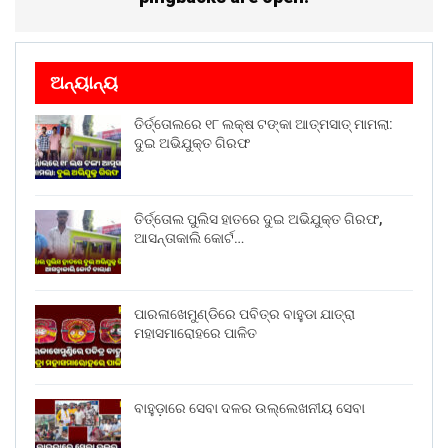
ଅନ୍ୟାନ୍ୟ
ତିର୍ତ୍ତୋଲରେ ୧୮ ଲକ୍ଷ ଟଙ୍କା ଆତ୍ମସାତ୍ ମାମଲା:
ଦୁଇ ଅଭିଯୁକ୍ତ ଗିରଫ
ତିର୍ତ୍ତୋଲ ପୁଲିସ ହାତରେ ଦୁଇ ଅଭିଯୁକ୍ତ ଗିରଫ,
ଆସନ୍ତାକାଲି କୋର୍ଟ…
ପାରଳାଖେମୁଣ୍ଡିରେ ପବିତ୍ର ବାହୁଡା ଯାତ୍ରା
ମହାସମାରୋହରେ ପାଳିତ
ବାହୁଡ଼ାରେ ସେବା ଦଳର ଉଲ୍ଲେଖନୀୟ ସେବା