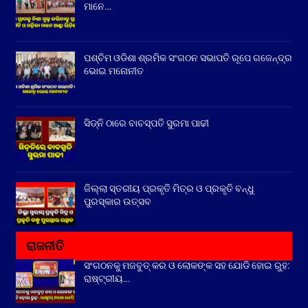
ମାନେ…
ପଶ୍ଚିମ ଓଡିଶା ଶ୍ରମିକ ସଂଗଠନ ସଭାପତି ରୂପେ ଗଜେନ୍ଦ୍ର
ଭୋଇ ମନୋନୀତ
ସିଡ୍‌ନି ଠାରେ ବାଚସ୍ପତି ସୁରମା ପାଢୀ
ଜିଲ୍ଲା ସ୍ତରୀୟ ପ୍ରକୃତି ମିତ୍ର ଓ ପ୍ରକୃତି ବନ୍ଧୁ
ପୁରସ୍କାର ଉତ୍ସବ
ରାଜନୀତି
ସଂଗଠନକୁ ମଜବୁତ୍ କର ଓ ଲୋକଙ୍କ ସହ ଯୋଡି ହୋଇ ରୁହ:
ରାଷ୍ଟ୍ରୀୟ…