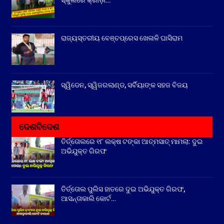
ସ୍କୁଲରେ କ୍ରୀଡ଼ା…
ରାଜ୍ୟସ୍ତରୀୟ ବେଞ୍ଚପ୍ରେସ ଖେଳାଳି ଘାସିରାମ
ସ୍ୱିଡେନ, ସ୍ୱିଜରଲାଣ୍ଡ, ସର୍ବିୟାଙ୍କ ସହଜ ବିଜୟ
ଦେଶବିଦେଶ
ତିର୍ତ୍ତୋଲରେ ୧୮ ଲକ୍ଷ ଟଙ୍କା ଆତ୍ମସାତ୍ ମାମଲା: ଦୁଇ
ଅଭିଯୁକ୍ତ ଗିରଫ
ତିର୍ତ୍ତୋଲ ପୁଲିସ ହାତରେ ଦୁଇ ଅଭିଯୁକ୍ତ ଗିରଫ,
ଆସନ୍ତାକାଲି କୋର୍ଟ…