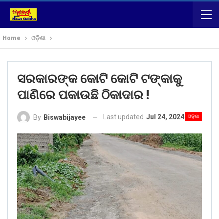
Home
ଓଡ଼ିଶା
ସରକାରଙ୍କ କୋଟି କୋଟି ଟଙ୍କାକୁ
ପାଣିରେ ପକାଉଛି ଠିକାଦାର !
Last updated
Jul 24, 2024
ଓଡ଼ିଶା
By
Biswabijayee