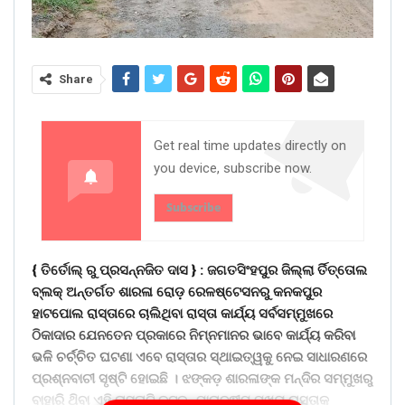
Share
Get real time updates directly on
you device, subscribe now.
Subscribe
{ ତିର୍ତୋଲ୍ ରୁ ପ୍ରସନ୍ନଜିତ ଦାସ } : ଜଗତସିଂହପୁର ଜିଲ୍ଲା ର୍ତିତ୍ତୋଲ
ବ୍ଲକ୍ ଅନ୍ତର୍ଗତ ଶାରଳା ରୋଡ଼ ରେଳଷ୍ଟେସନରୁ କନକପୁର
ହାଟପୋଲ ରାସ୍ତାରେ ଚାଲିଥିବା ରାସ୍ତା କାର୍ଯ୍ୟ ସର୍ବସମ୍ମୁଖରେ
ଠିକାଦାର ଯେନତେନ ପ୍ରକାରେ ନିମ୍ନମାନର ଭାବେ କାର୍ଯ୍ୟ କରିବା
ଭଳି ଚର୍ଚ୍ଚିତ ଘଟଣା ଏବେ ରାସ୍ତାର ସ୍ଥାଇତ୍ୱକୁ ନେଇ ସାଧାରଣରେ
ପ୍ରଶ୍ନବାଚୀ ସୃଷ୍ଟି ହୋଇଛି । ଝଙ୍କଡ଼ ଶାରଳାଙ୍କ ମନ୍ଦିର ସମ୍ମୁଖରୁ
ବାହାରି ଥ‌ିବା ଏହି ରାସ୍ତାଟି କଟକ- ପାରାଦ୍ଵୀପ ମୁଖ୍ୟ ରାସ୍ତାକୁ