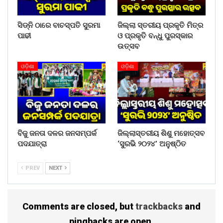
ସିଡ୍‌ନି ଠାରେ ବାଚସ୍ପତି ସୁରମା
ଜିଲ୍ଲା ସ୍ତରୀୟ ପ୍ରକୃତି ମିତ୍ର
ପାଢୀ
ଓ ପ୍ରକୃତି ବନ୍ଧୁ ପୁରସ୍କାର
ଉତ୍ସବ
ଓଡ଼ିଶା
ଓଡ଼ିଶା
ବିଜୁ ଜନତା ଦଳର ଜନସମ୍ପର୍କ
ଜିଲ୍ଲାସ୍ତରୀୟ ଶିଶୁ ମହୋତ୍ସବ
ପଦଯାତ୍ରା
‘ସୁରଭି ୨୦୨୪’ ଅନୁଷ୍ଠିତ
PREV
NEXT
Comments are closed, but
trackbacks
and
pingbacks are open.