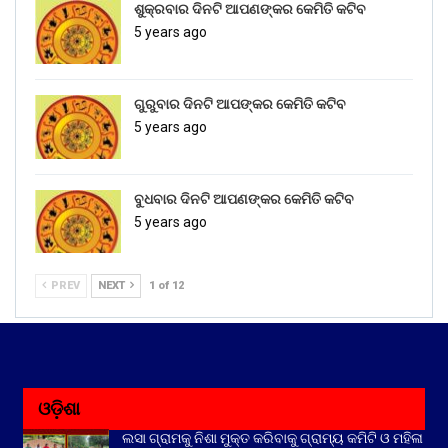
ଶୁକ୍ରବାର ଦିନଟି ଆପଣଙ୍କର କେମିତି କଟିବ
5 years ago
ଗୁରୁବାର ଦିନଟି ଆପଙ୍କର କେମିତି କଟିବ
5 years ago
ବୁଧବାର ଦିନଟି ଆପଣଙ୍କର କେମିତି କଟିବ
5 years ago
PREV
NEXT
1 of 12
ଓଡ଼ିଶା
ଲସା ଗ୍ରାମକୁ ନିଶା ମୁକ୍ତ କରିବାକୁ ଗ୍ରାମ୍ୟ କମିଟି ଓ ମହିଳା