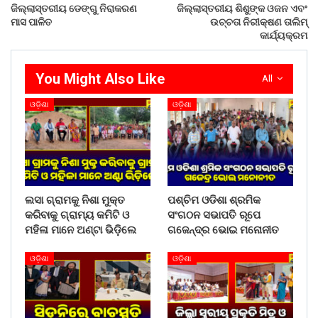
ଏଭଳି ନିମ୍ନ ମାନର କାର୍ଯ୍ୟକରିବା ଆରମ୍ଭ କରିଦେଲାଣି ତେବେ
ଜିଲ୍ଲାସ୍ତରୀୟ ଡେଙ୍ଗୁ ନିରାକରଣ
ଜିଲ୍ଲାସ୍ତରୀୟ ଶିଶୁଙ୍କ ଓଜନ ଏବଂ
ରାସ୍ତାକାମ ଶେଷ ହେବା ପର୍ଯ୍ୟନ୍ତ ଯେଉଁଭଳି କାର୍ଯ୍ୟ ଚାଲିବ ଓ
ମାସ ପାଳିତ
ଉଚ୍ଚତା ନିରୀକ୍ଷଣ ତାଲିମ୍
କାର୍ଯ୍ୟକ୍ରମ
ରାସ୍ତାର ସ୍ଥାଇତ୍ଵ ଯାହାହେବ ତାହା ଅତି ନିମ୍ନମାନ ବୋଲି ବୁଦ୍ଧିଜୀବୀ
ମହଲରେ ଚର୍ଚ୍ଚା ହେଉଛି । ଯଥାଶୀଘ୍ର ବିଭାଗୀୟ ଉଚ୍ଚ ପଦାଧିକାରୀ
ଉକ୍ତ ରାସ୍ତା କାର୍ଯ୍ୟ ଉପରେ ଦୃଷ୍ଟି ଦେବାକୁ ସାଧାରଣରେ ଦାବି
You Might Also Like
All
ହେଉଛି ।
ଓଡ଼ିଶା
ଓଡ଼ିଶା
Share on:
WhatsApp
ଲସା ଗ୍ରାମକୁ ନିଶା ମୁକ୍ତ
ପଶ୍ଚିମ ଓଡିଶା ଶ୍ରମିକ
କରିବାକୁ ଗ୍ରାମ୍ୟ କମିଟି ଓ
ସଂଗଠନ ସଭାପତି ରୂପେ
ମହିଳା ମାନେ ଅଣ୍ଟା ଭିଡ଼ିଲେ
ଗଜେନ୍ଦ୍ର ଭୋଇ ମନୋନୀତ
ଓଡ଼ିଶା
ଓଡ଼ିଶା