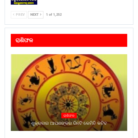
PREV
NEXT
1 of 1,252
ରାଶିଫଳ
ରାଶିଫଳ
ଶୁକ୍ରବାର ଆପଣଙ୍କର ଦିନଟି କେମିତି କଟିବ