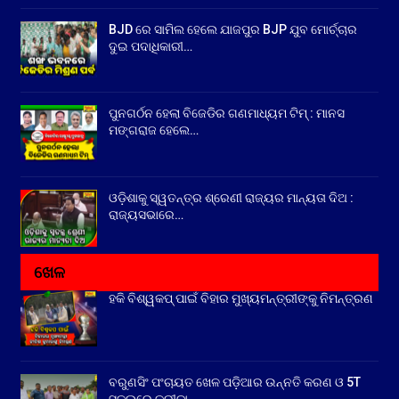
BJD ରେ ସାମିଲ ହେଲେ ଯାଜପୁର BJP ଯୁବ ମୋର୍ଚ୍ଚାର
ଦୁଇ ପଦାଧିକାରୀ…
ପୁନଗର୍ଠନ ହେଲା ବିଜେଡିର ଗଣମାଧ୍ୟମ ଟିମ୍ : ମାନସ
ମଙ୍ଗରାଜ ହେଲେ…
ଓଡ଼ିଶାକୁ ସ୍ୱତନ୍ତ୍ର ଶ୍ରେଣୀ ରାଜ୍ୟର ମାନ୍ୟତା ଦିଅ :
ରାଜ୍ୟସଭାରେ…
ଖେଳ
ହକି ବିଶ୍ୱକପ୍ ପାଇଁ ବିହାର ମୁଖ୍ୟମନ୍ତ୍ରୀଙ୍କୁ ନିମନ୍ତ୍ରଣ
ବରୁଣସିଂ ପଂଚାୟତ ଖେଳ ପଡ଼ିଆର ଉନ୍ନତି କରଣ ଓ 5T