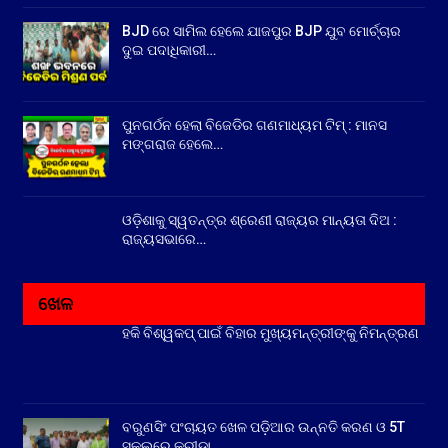
BJD ରେ ସାମିଲ ହେଲେ ଯାଜପୁର BJP ଯୁବ ମୋର୍ଚ୍ଚାର
ଦୁଇ ପଦାଧିକାରୀ…
ପୁନଗର୍ଠନ ହେଲା ବିଜେଡିର ଗଣମାଧ୍ୟମ ଟିମ୍ : ମାନସ
ମଙ୍ଗରାଜ ହେଲେ…
ଓଡ଼ିଶାକୁ ସ୍ୱତନ୍ତ୍ର ଶ୍ରେଣୀ ରାଜ୍ୟର ମାନ୍ୟତା ଦିଅ :
ରାଜ୍ୟସଭାରେ…
ଖେଳ
ହକି ବିଶ୍ୱକପ୍ ପାଇଁ ବିହାର ମୁଖ୍ୟମନ୍ତ୍ରୀଙ୍କୁ ନିମନ୍ତ୍ରଣ
ବରୁଣସିଂ ପଂଚାୟତ ଖେଳ ପଡ଼ିଆର ଉନ୍ନତି କରଣ ଓ 5T
ସ୍କୁଲରେ କ୍ରୀଡ଼ା…