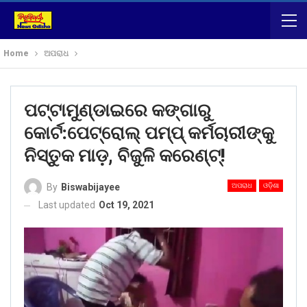
Home
ଅପରାଧ
ପଟ୍ଟାମୁଣ୍ଡାଇରେ କଙ୍ଗାରୁ
କୋର୍ଟ:ପେଟ୍ରୋଲ୍ ପମ୍ପ୍ କର୍ମଚାରୀଙ୍କୁ
ନିସ୍ତୁକ ମାଡ଼, ବିଜୁଳି କରେଣ୍ଟ୍!
ଅପରାଧ
ଓଡ଼ିଶା
By
Biswabijayee
Last updated
Oct 19, 2021