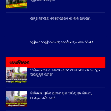
ରାଜ୍ୟସ୍ତରୀୟ ବେଞ୍ଚପ୍ରେସ ଖେଳାଳି ଘାସିରାମ
ସ୍ୱିଡେନ, ସ୍ୱିଜରଲାଣ୍ଡ, ସର୍ବିୟାଙ୍କ ସହଜ ବିଜୟ
ଦେଶବିଦେଶ
ତିର୍ତ୍ତୋଲରେ ୧୮ ଲକ୍ଷ ଟଙ୍କା ଆତ୍ମସାତ୍ ମାମଲା: ଦୁଇ
ଅଭିଯୁକ୍ତ ଗିରଫ
ତିର୍ତ୍ତୋଲ ପୁଲିସ ହାତରେ ଦୁଇ ଅଭିଯୁକ୍ତ ଗିରଫ,
ଆସନ୍ତାକାଲି କୋର୍ଟ…