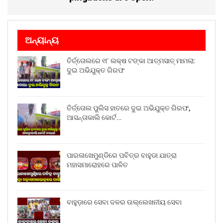
ଅନ୍ୟାନ୍ୟ
ତିର୍ତ୍ତୋଲରେ ୧୮ ଲକ୍ଷ ଟଙ୍କା ଆତ୍ମସାତ୍ ମାମଲା:
ଦୁଇ ଅଭିଯୁକ୍ତ ଗିରଫ
ତିର୍ତ୍ତୋଲ ପୁଲିସ ହାତରେ ଦୁଇ ଅଭିଯୁକ୍ତ ଗିରଫ,
ଆସନ୍ତାକାଲି କୋର୍ଟ…
ପାରଳାଖେମୁଣ୍ଡିରେ ପବିତ୍ର ବାହୁଡା ଯାତ୍ରା
ମହାସମାରୋହରେ ପାଳିତ
ବାହୁଡ଼ାରେ ସେବା ଦଳର ଉଲ୍ଲେଖନୀୟ ସେବା