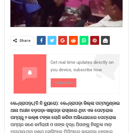
Share
Get real time updates directly on
you device, subscribe now.
Subscribe
କେନ୍ଦ୍ରାପଡ଼ା,(ବି.ବି.ବୁ୍ୟରୋ): କେନ୍ଦ୍ରାପଡ଼ା ଜିଲ୍ଲା ପଟ୍ଟାମୁଣ୍ଡାଇ
ଥାନା ଅଧୀନ ବଡ଼ପଡ଼ା-ସାହୁପଡ଼ା ରାସ୍ତାରେ ଥିବା ଏକ ପେଟ୍ରୋଲ
ପମ୍ପ୍ରୁ ୨ ଲକ୍ଷ ଟଙ୍କା ଚୋରି କରିବା ଅଭିଯୋଗରେ ପେଟ୍ରୋଲ
ପମ୍ପ୍ର ଜଣେ କର୍ମଚାରୀ ଓ ତାଙ୍କ ବୃଦ୍ଧ ପିତାଙ୍କୁ ନିସ୍ତୁକ ମାଡ଼
ମରାଯାଉଥିବା ଦୃଶ୍ୟ ସୋସିଆଲ୍ ମିଡିଆରେ ଭାଇରାଲ୍ ହେବାରେ