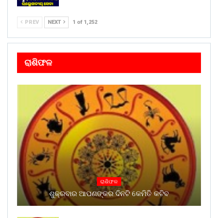
PREV
NEXT
1 of 1,252
ରାଶିଫଳ
ରାଶିଫଳ
ଶୁକ୍ରବାର ଆପଣଙ୍କର ଦିନଟି କେମିତି କଟିବ