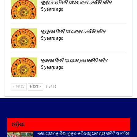
ଶୁକ୍ରବାର ଦିନଟି ଆପଣଙ୍କର କେମିତି କଟିବ
5 years ago
ଗୁରୁବାର ଦିନଟି ଆପଙ୍କର କେମିତି କଟିବ
5 years ago
ବୁଧବାର ଦିନଟି ଆପଣଙ୍କର କେମିତି କଟିବ
5 years ago
PREV
NEXT
1 of 12
ଓଡ଼ିଶା
ଲସା ଗ୍ରାମକୁ ନିଶା ମୁକ୍ତ କରିବାକୁ ଗ୍ରାମ୍ୟ କମିଟି ଓ ମହିଳା