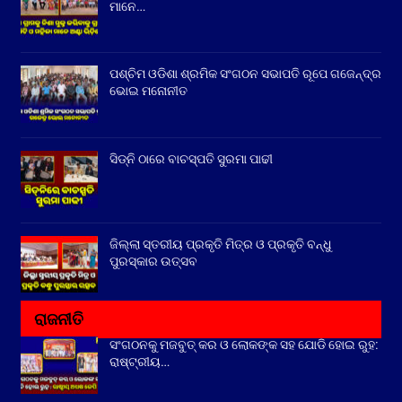
ମାନେ…
ପଶ୍ଚିମ ଓଡିଶା ଶ୍ରମିକ ସଂଗଠନ ସଭାପତି ରୂପେ ଗଜେନ୍ଦ୍ର
ଭୋଇ ମନୋନୀତ
ସିଡ୍‌ନି ଠାରେ ବାଚସ୍ପତି ସୁରମା ପାଢୀ
ଜିଲ୍ଲା ସ୍ତରୀୟ ପ୍ରକୃତି ମିତ୍ର ଓ ପ୍ରକୃତି ବନ୍ଧୁ
ପୁରସ୍କାର ଉତ୍ସବ
ରାଜନୀତି
ସଂଗଠନକୁ ମଜବୁତ୍ କର ଓ ଲୋକଙ୍କ ସହ ଯୋଡି ହୋଇ ରୁହ:
ରାଷ୍ଟ୍ରୀୟ…