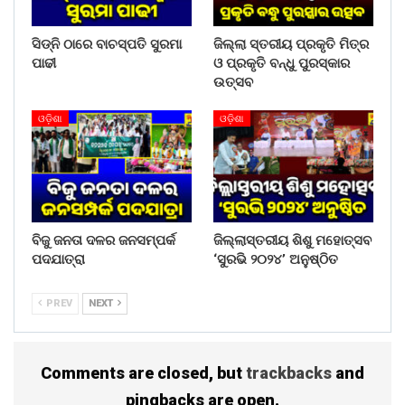
ସମସ୍ତଙ୍କୁ ସ୍ତବ୍ଧ କରିଦେଇଛି । ଖାଲି ସେତିକି ନୁହେଁ
ସ୍ମୃତିରଞ୍ଜନଙ୍କୁ ବିଦୁ୍ୟତ୍ କରେଣ୍ଟ ଦିଆଯାଇଥିବା ମଧ୍ୟ
ସିଡ୍‌ନି ଠାରେ ବାଚସ୍ପତି ସୁରମା
ଜିଲ୍ଲା ସ୍ତରୀୟ ପ୍ରକୃତି ମିତ୍ର
କୁହାଯାଉଛି । ସେ ଏବେ ଗୁରୁତର ଅବସ୍ଥାରେ ଚିକିତ୍ସାଧୀନ ଥିବା
ପାଢୀ
ଓ ପ୍ରକୃତି ବନ୍ଧୁ ପୁରସ୍କାର
ତାଙ୍କ ପରିବାର ପକ୍ଷରୁ ସୂଚନା ମିଳିଛି । ତେବେ ଚୋରି ଯାଇଥିବା ୨
ଉତ୍ସବ
ଲକ୍ଷ ଟଙ୍କା କୁଆଡେ଼ ଅନ୍ୟ ଜଣେ ପେଟ୍ରୋଲ ପମ୍ପ୍ ମାଲିକଙ୍କ
ପନôୀଙ୍କ ପାଖରେ ଥିବା ପରବର୍ତ୍ତୀ ସମୟରେ ଜଣାପଡ଼ିଛି ।
ଓଡ଼ିଶା
ଓଡ଼ିଶା
ପଟ୍ଟାମୁଣ୍ଡାଇ ପୁଲିସ ସୋସିଆଲ ମିଡିଆରେ ଭାଇରାଲ ହୋଇଥିବା
ଭିଡିଓ ସଂପର୍କରେ ଅବଗତ ହେବା ପରେ ନିଜ ଆଡୁ ଖୋଳତାଡ଼ ଆରମ୍ଭ
କରିଥିବା ସୂଚନା ମିଳିଛି ।
Share on:
ବିଜୁ ଜନତା ଦଳର ଜନସମ୍ପର୍କ
ଜିଲ୍ଲାସ୍ତରୀୟ ଶିଶୁ ମହୋତ୍ସବ
WhatsApp
ପଦଯାତ୍ରା
‘ସୁରଭି ୨୦୨୪’ ଅନୁଷ୍ଠିତ
PREV
NEXT
Comments are closed, but
trackbacks
and
pingbacks are open.