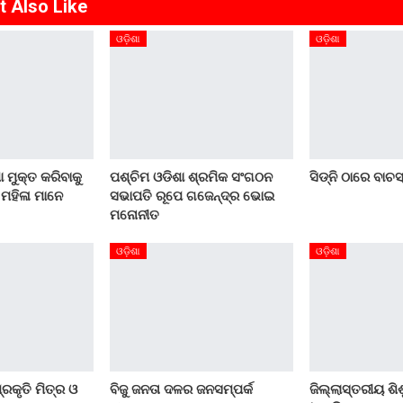
t Also Like
ଓଡ଼ିଶା
ଓଡ଼ିଶା
ା ମୁକ୍ତ କରିବାକୁ
ପଶ୍ଚିମ ଓଡିଶା ଶ୍ରମିକ ସଂଗଠନ
ସିଡ୍‌ନି ଠାରେ ବାଚ
 ମହିଳା ମାନେ
ସଭାପତି ରୂପେ ଗଜେନ୍ଦ୍ର ଭୋଇ
ମନୋନୀତ
ଓଡ଼ିଶା
ଓଡ଼ିଶା
୍ରକୃତି ମିତ୍ର ଓ
ବିଜୁ ଜନତା ଦଳର ଜନସମ୍ପର୍କ
ଜିଲ୍ଲାସ୍ତରୀୟ ଶ