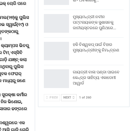
ଇ- ଅବକାରୀକୁ…
ବାଇକ୍ ଚୋରି ପରେ
ମୁଖ୍ୟମନ୍ତ୍ରୀ ନବୀନ
ାମଲ(୨୭)କୁ ପୁଲିସ
ପଟ୍ଟନାୟକଙ୍କ ସୁଶାସନକୁ
ରଭ ସ୍ୱାଇଁ(୧୯) ଓ
ଜାତୀୟସ୍ତରରେ ପୁଣିଥରେ…
୍ତଙ୍କଠାରୁ
।
ହକି ବିଶ୍ୱକପ୍ ପାଇଁ ବିହାର
 କ୍ୟାମ୍ପସ ଭିତରୁ
ମୁଖ୍ୟମନ୍ତ୍ରୀଙ୍କୁ ନିମନ୍ତ୍ରଣ
ଟିମ୍ ଏସ୍ସିବି
ଡ଼ି ଯାଞ୍ଚ୍ କଲା
ଥିବାରୁ ପୁଲିସ
ଗାୟତ୍ରୀ ବାଳା ପଣ୍ଡା ପାଇବେ
ଯୁବକ ଫେରାର୍
କେନ୍ଦ୍ର ସାହିତ୍ୟ ଏକାଡେମୀ
୍କ ମଧ୍ୟରୁ ଜଣେ
ଆୱାର୍ଡ
ସୁରକ୍ଷା କର୍ମୀର
PREV
NEXT
1 of 260
। ନିଜ ଭିଣୋଇ,
ପେସାଦାର ଢଙ୍ଗରେ
ୁବନେଶ୍ୱରରେ ଏକ
 ଆସି ଗାଡ଼ି ଚୋରି