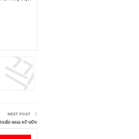
NEXT POST
ିଦର୍ଶନ କଲେ ୫ଟି ସଚିବ