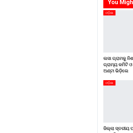
You Migh
ଓଡ଼ିଶା
ଲସା ଗ୍ରାମକୁ ନିଶ
ଗ୍ରାମ୍ୟ କମିଟି ଓ
ଅଣ୍ଟା ଭିଡ଼ିଲେ
ଓଡ଼ିଶା
ଜିଲ୍ଲା ସ୍ତରୀୟ ପ