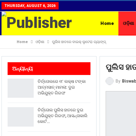
THURSDAY, AUGUST 6, 2026
Home
ଓଡ଼ିଶା
Home
ଓଡ଼ିଶା
ପୁଲିସ ହାତରେ ବାଇକ୍ ଲୁଟେରା ଗ୍ୟାଙ୍ଗ୍
ରାଶିଫଳ
CON
ପୁଲିସ ହା
ଅନ୍ୟାନ୍ୟ
By
Biswab
ତିର୍ତ୍ତୋଲରେ ୧୮ ଲକ୍ଷ ଟଙ୍କା
ଆତ୍ମସାତ୍ ମାମଲା: ଦୁଇ
ଅଭିଯୁକ୍ତ ଗିରଫ
ତିର୍ତ୍ତୋଲ ପୁଲିସ ହାତରେ ଦୁଇ
ଅଭିଯୁକ୍ତ ଗିରଫ, ଆସନ୍ତାକାଲି
କୋର୍ଟ…