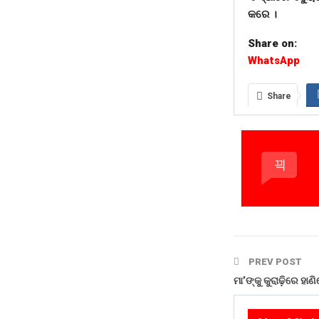
କରେ ।
Share on:
WhatsApp
Share
PREV POST
ମା’ଙ୍କୁ କୁରାଢ଼ିରେ ହାଣ