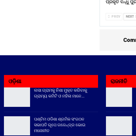
ପ୍ରକୃତି ବନ୍ଧୁ ପ
PREV
NEXT
Comm
ଓଡ଼ିଶା
ରାଜନୀତି
ଲସା ଗ୍ରାମକୁ ନିଶା ମୁକ୍ତ କରିବାକୁ
ଗ୍ରାମ୍ୟ କମିଟି ଓ ମହିଳା ମାନେ…
ପଶ୍ଚିମ ଓଡିଶା ଶ୍ରମିକ ସଂଗଠନ
ସଭାପତି ରୂପେ ଗଜେନ୍ଦ୍ର ଭୋଇ
ମନୋନୀତ