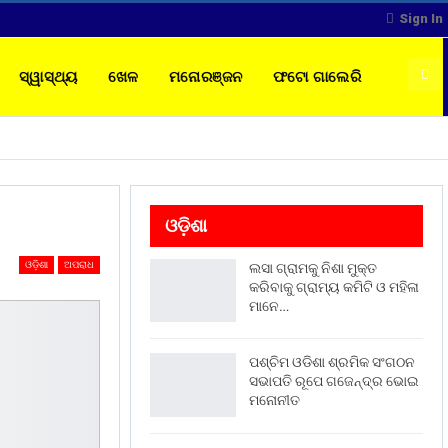
Sign In
ସ୍ୱାସ୍ଥ୍ୟ
ଖେଳ
ମନୋରଞ୍ଜନ
ଫଟୋ ଗାଲେରି
ଓଡ଼ିଶା
ଓଡ଼ିଶା
ଅପରାଧ
ଲସା ଗ୍ରାମକୁ ନିଶା ମୁକ୍ତ
କରିବାକୁ ଗ୍ରାମ୍ୟ କମିଟି ଓ ମହିଳା
ମାନେ…
ପଶ୍ଚିମ ଓଡିଶା ଶ୍ରମିକ ସଂଗଠନ
ସଭାପତି ରୂପେ ଗଜେନ୍ଦ୍ର ଭୋଇ
ମନୋନୀତ