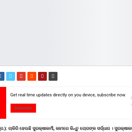
Get real time updates directly on you device, subscribe now.
Subscribe
.): ଚାକିରି ହେଉଛି ସୁରକ୍ଷାକର୍ମୀ, କାମରେ କିନ୍ତୁ ଚୋରଙ୍କ ସର୍ଦ୍ଧାର । ସୁରକ୍ଷାକର୍