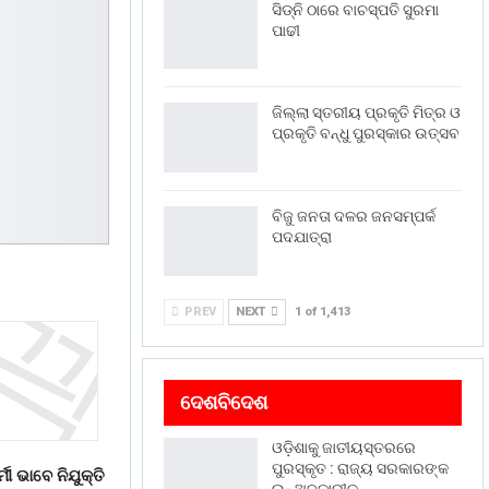
ସିଡ୍‌ନି ଠାରେ ବାଚସ୍ପତି ସୁରମା
ପାଢୀ
ଜିଲ୍ଲା ସ୍ତରୀୟ ପ୍ରକୃତି ମିତ୍ର ଓ
ପ୍ରକୃତି ବନ୍ଧୁ ପୁରସ୍କାର ଉତ୍ସବ
ବିଜୁ ଜନତା ଦଳର ଜନସମ୍ପର୍କ
ପଦଯାତ୍ରା
PREV
NEXT
1 of 1,413
ଦେଶବିଦେଶ
ଓଡ଼ିଶାକୁ ଜାତୀୟସ୍ତରରେ
ପୁରସ୍କୃତ : ରାଜ୍ୟ ସରକାରଙ୍କ
ମୀ ଭାବେ ନିଯୁକ୍ତି