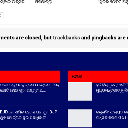
ୁରସ୍କାର ଉତ୍ସବ
ପଦଯାତ୍ରା
‘ସୁରଭି ୨୦୨୪’ ଅନ
ents are closed, but
trackbacks
and pingbacks are 
ଖେଳ
ସଂଗଠନକୁ ମଜବୁତ୍ କର ଓ ଲୋକଙ୍କ ସହ
ହକି ବିଶ୍ୱକପ୍ ପାଇଁ ବ
ଯୋଡି ହୋଇ ରୁହ: ରାଷ୍ଟ୍ରୀୟ…
ମୁଖ୍ୟମନ୍ତ୍ରୀଙ୍କୁ ନ
BJD ରେ ସାମିଲ ହେଲେ ଯାଜପୁର BJP
ବରୁଣସିଂ ପଂଚାୟତ ଖ
ଯୁବ ମୋର୍ଚ୍ଚାର ଦୁଇ ପଦାଧିକାରୀ…
ଉନ୍ନତି କରଣ ଓ 5T ସ