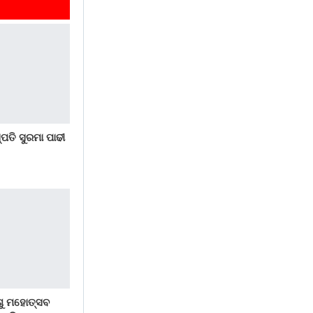
ସ୍ପତି ସୁରମା ପାଢୀ
ିଶୁ ମହୋତ୍ସବ