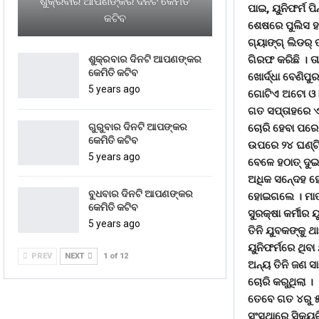
ଶୁକ୍ରବାର ଆପଣଙ୍କର ଦିନଟି କେମିତି
ପାଇ, ୟୁନିଫର୍ମ ପ
କଟିବ
ଶେଷରେ ପୁଲିସ ହାତ
ଗ୍ୟାଙ୍ଗ୍ ଲିଡର୍
ଗିରଫ କରିଛି । ତ
ଶୁକ୍ରବାର ଦିନଟି ଆପଣଙ୍କର
କେମିତି କଟିବ
ଖୋର୍ଦ୍ଧା ବେଣିପ
5 years ago
ଗୋଟିଏ ଅଟୋ ଓ ୮
ଗତ ସପ୍ତାହରେ ଏସ୍
ଗୁରୁବାର ଦିନଟି ଆପଙ୍କର
ଚୋରି ହେବା ପରେ 
କେମିତି କଟିବ
ଉପରେ ୨୪ ଘଣ୍ଟିଆ
5 years ago
ବେଳେ ହଠାତ୍ ଦୁଇ
ଅଧିକ ସନେ୍ଦହ ହେଲ
ବୁଧବାର ଦିନଟି ଆପଣଙ୍କର
ହୋଇଗଲେ । ମାତ୍ର
କେମିତି କଟିବ
ସୁରକ୍ଷା କର୍ମୀର ୟ
5 years ago
ତିନି ଯୁବକଙ୍କୁ 
ୟୁନିଫର୍ମରେ ଥିବା
PREV
NEXT
1 of 12
ଅନ୍ୟ ତିନି ଜଣ ସ
ଚୋରି କରୁଥିଲା ।
ତେବେ ଗତ ୪ରୁ ୫ 
ସଂସ୍ଥାରେ ସିକୁ୍ୟ