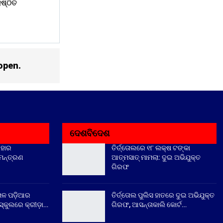
ୁଷ୍ଠିତ
open.
ଦେଶବିଦେଶ
ିହାର
ତିର୍ତ୍ତୋଲରେ ୧୮ ଲକ୍ଷ ଟଙ୍କା
ିମନ୍ତ୍ରଣ
ଆତ୍ମସାତ୍ ମାମଲା: ଦୁଇ ଅଭିଯୁକ୍ତ
ଗିରଫ
େଳ ପଡ଼ିଆର
ତିର୍ତ୍ତୋଲ ପୁଲିସ ହାତରେ ଦୁଇ ଅଭିଯୁକ୍ତ
୍କୁଲରେ କ୍ରୀଡ଼ା…
ଗିରଫ, ଆସନ୍ତାକାଲି କୋର୍ଟ…