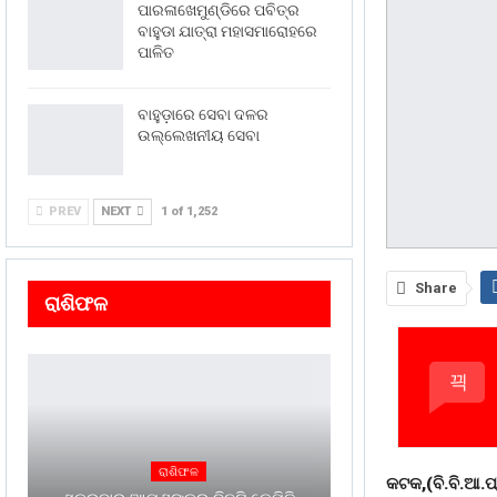
ପାରଳାଖେମୁଣ୍ଡିରେ ପବିତ୍ର
ବାହୁଡା ଯାତ୍ରା ମହାସମାରୋହରେ
ପାଳିତ
ବାହୁଡ଼ାରେ ସେବା ଦଳର
ଉଲ୍ଲେଖନୀୟ ସେବା
PREV
NEXT
1 of 1,252
Share
ରାଶିଫଳ
ରାଶିଫଳ
କଟକ,(ବି.ବି.ଆ.ପ୍ର