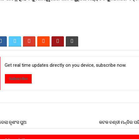
Get real time updates directly on you device, subscribe now.
Subscribe
ିଦେଲା ନୃଶଂସ ପୁଅ
କଟକ ଚଣ୍ଡୀ ମନ୍ଦିର ପର