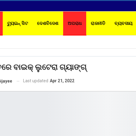
ଟ୍ୟୁଇନ୍ ସିଟ
ଦେଶବିଦେଶ
ଅପରାଧ
ରାଜନୀତି
ବ୍ୟବସାୟ
TACT
ତରେ ବାଇକ୍ ଲୁଟେରା ଗ୍ୟାଙ୍ଗ୍
Last updated
Apr 21, 2022
ijayee