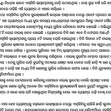
ିନ୍ଧି ନିଧଡ଼କ ଭାବେ ଏସ୍ସିବି କ୍ୟାମ୍ପସରୁ ଗାଡ଼ି ଉଠାଉଥିଲା । ଗଲା ଦୁଇ ବର୍ଷ ଧରି 
ରେ ପଡ଼ିଛି ଏହି ଗ୍ୟାଙ୍ଗ ଓ ଏହାର ସର୍ଦ୍ଧାର ।
 ତଥା ଏସ୍ସିବିର ପୂର୍ବତନ ସୁରକ୍ଷାକର୍ମୀ ଭଦ୍ରକ ଅଞ୍ଚଳର ଚଗଲୁ ଓରଫ ପ୍ରତାପ ସ
ା’ ସହ ଗ୍ୟାଙ୍ଗ୍ର ଅନ୍ୟ ଦୁଇ ସଦସ୍ୟ କେନ୍ଦ୍ରାପଡ଼ା ପାଟକୁରାର ପିଣ୍ଟୁ ଓରଫ ସୌ
ୁରର ବାଗ୍ମୀବଲ୍ଲଭ ଜେନା(୧୯)କୁ ମଧ୍ୟ ପୁଲିସ ଧରିବାରେ ସଫଳ ହୋଇଛି । ଅଭିଯୁକ
ଟି ଚୋରା ବାଇକ୍ ଜବତ ହୋଇଛି । ଗ୍ୟାଙ୍ଗର ତିନି ଜଣ ଏବେ ବି ଫେରାର ଅଛନ୍ତି 
ସିବି କ୍ୟାମ୍ପସରୁ ପ୍ରାୟ ୪ଟି ବାଇକ୍ ଚୋରି ହୋଇଥିଲା । ତିନି ଦିନରେ ୪ଟି ବାଇକ୍
ପୁଲିସର କ୍ଷମତା ଉପରେ ପ୍ରଶ୍ନବାଚୀ ସୃଷ୍ଟି କରିଥିଲା । ଫଳରେ ଏକ ସ୍ୱତନ୍ତ୍ର 
 ନଜର ରଖିଲା । ବୁଧବାର ପୁଲିସର ଏକ ଟିମ୍ କ୍ୟାମ୍ପସର ମୁଖ୍ୟ ଗେଟ୍ ପାଖରେ ଗା
ଟି ବାଇକ୍ରେ ୬ ଜଣ ଯୁବକ ଭିତରକୁ ପଶିଥିଲେ । ବାଇକ୍ ଦୁଇଟିର ନମ୍ବର ପ୍ଲେଟ୍ ନ
ା । ତେଣୁ ପୁଲିସ ଗାଡ଼ି ଦୁଇଟିକୁ ଅଟକାଇ ଯାଞ୍ଚ କଲା ବେଳେ ଗାଡ଼ି ଛାଡ଼ି ୩ ଜଣ 
 ୨ ଗାଡ଼ି ସହ ଅନ୍ୟ ତିନି ଜଣଙ୍କୁ ପୁଲିସ ଧରିବାରେ ସଫଳ ହେଲା । ତିନି ଯୁବକଙ
ୁନିଫର୍ମରେ ଥିଲା ।
ଥାନାକୁ ନେଇ ପଚରାଉଚରା କରିବାରୁ ସେମାନେ ବାଇକ୍ ଲୁଟେରା ବୋଲି ସ୍ପଷ୍ଟ ହେଲା । 
 ଯୁବକ ଜଣକ ପୂର୍ବରୁ ଅନେକ ଦିନ ଏସ୍ସିବିରେ ସୁରକ୍ଷାକର୍ମୀ ଭାବେ ଡୁ୍ୟଟି କରୁଥିଲା 
ାଙ୍ଗ ଓ ଜଣେ ତାଲା ଚାବି ଖୋଲୁଥିବା ମିସ୍ତ୍ରୀକୁ ନେଇ ଏକ ଗ୍ୟାଙ୍ଗ ଗଢ଼ି ବେଶ୍ 
ମାସ ହେବ ଗ୍ୟାଙ୍ଗ୍କୁ ବଢ଼ାଇବା ଲକ୍ଷ୍ୟରେ ଚଗ୍ଲୁ ଏସ୍ସିବିରୁ ଚାକିରି ଛାଡ଼ି ଭ
ରିଟି ଗାଡର଼୍ ଥିଲା । ଭୁବନେଶ୍ୱରରେ କାମ କରୁଥିଲେ ମଧ୍ୟ ସେ ୟୁନିଫର୍ମରେ ଏସ୍ସିବି