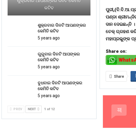
ଶୁକ୍ରବାର ଆପଣଙ୍କର ଦିନଟି କେମିତି
କଟିବ
ପୁରୀ,(ବି.ବି.ଆ.ପ
ପଣ୍ଡା ଶ୍ରୀମନ୍ଦ
ଦାନ ଦେଇଛନ୍ତି । 
ଶୁକ୍ରବାର ଦିନଟି ଆପଣଙ୍କର
କେମିତି କଟିବ
ଚେକ୍ ଗ୍ରହଣ କରି
5 years ago
ମହାପ୍ରଭୁଙ୍କ ପ୍
Share on:
ଗୁରୁବାର ଦିନଟି ଆପଙ୍କର
Whats
କେମିତି କଟିବ
5 years ago
Share
ବୁଧବାର ଦିନଟି ଆପଣଙ୍କର
କେମିତି କଟିବ
5 years ago
PREV
NEXT
1 of 12