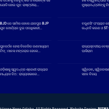
ସଂଗଠନକୁ ମଜବୁତ୍ କର ଓ ଲୋକଙ୍କ ସହ
ହକି ବିଶ୍ୱକପ୍ ପାଇଁ ବ
ଯୋଡି ହୋଇ ରୁହ: ରାଷ୍ଟ୍ରୀୟ…
ମୁଖ୍ୟମନ୍ତ୍ରୀଙ୍କୁ ନ
BJD ରେ ସାମିଲ ହେଲେ ଯାଜପୁର BJP
ବରୁଣସିଂ ପଂଚାୟତ ଖ
ଯୁବ ମୋର୍ଚ୍ଚାର ଦୁଇ ପଦାଧିକାରୀ…
ଉନ୍ନତି କରଣ ଓ 5T ସ
ପୁନଗର୍ଠନ ହେଲା ବିଜେଡିର ଗଣମାଧ୍ୟମ
ରାଜ୍ୟସ୍ତରୀୟ ବେଞ୍
ଟିମ୍ : ମାନସ ମଙ୍ଗରାଜ ହେଲେ…
ଘାସିରାମ
ଓଡ଼ିଶାକୁ ସ୍ୱତନ୍ତ୍ର ଶ୍ରେଣୀ ରାଜ୍ୟର
ସ୍ୱିଡେନ, ସ୍ୱିଜରଲାଣ
ମାନ୍ୟତା ଦିଅ : ରାଜ୍ୟସଭାରେ…
ସହଜ ବିଜୟ
bijayee News Odisha. All Rights Reserved.
Website Design:
BISWA