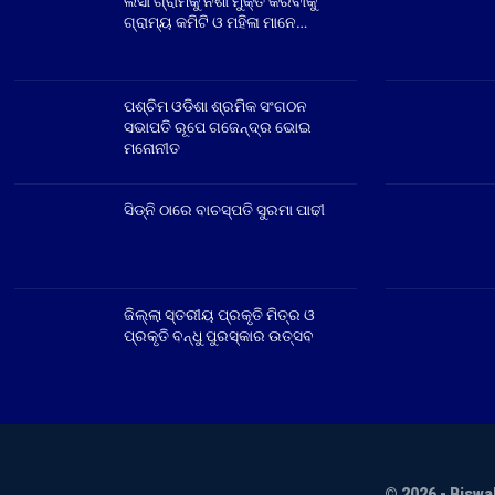
ଲସା ଗ୍ରାମକୁ ନିଶା ମୁକ୍ତ କରିବାକୁ
ଗ୍ରାମ୍ୟ କମିଟି ଓ ମହିଳା ମାନେ…
ପଶ୍ଚିମ ଓଡିଶା ଶ୍ରମିକ ସଂଗଠନ
ସଭାପତି ରୂପେ ଗଜେନ୍ଦ୍ର ଭୋଇ
ମନୋନୀତ
ସିଡ୍‌ନି ଠାରେ ବାଚସ୍ପତି ସୁରମା ପାଢୀ
ଜିଲ୍ଲା ସ୍ତରୀୟ ପ୍ରକୃତି ମିତ୍ର ଓ
ପ୍ରକୃତି ବନ୍ଧୁ ପୁରସ୍କାର ଉତ୍ସବ
© 2026 - Biswa