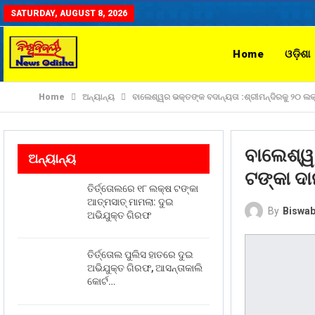
SATURDAY, AUGUST 8, 2026
Home
ଓଡ଼ିଶା
Home
ଅନ୍ୟାନ୍ୟ
ବାଲେଶ୍ୱର ଭକ୍ତଙ୍କ ବଦାନ୍ୟତା :ଶ୍ରୀମନ୍ଦିରକୁ ୨୦ ଲକ
ବାଲେଶ୍ୱର
ଅନ୍ୟାନ୍ୟ
ଟଙ୍କା ଦା
ତିର୍ତ୍ତୋଲରେ ୧୮ ଲକ୍ଷ ଟଙ୍କା
ଆତ୍ମସାତ୍ ମାମଲା: ଦୁଇ
By
Biswab
ଅଭିଯୁକ୍ତ ଗିରଫ
ତିର୍ତ୍ତୋଲ ପୁଲିସ ହାତରେ ଦୁଇ
ଅଭିଯୁକ୍ତ ଗିରଫ, ଆସନ୍ତାକାଲି
କୋର୍ଟ…