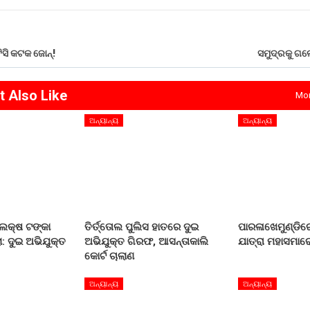
ସି କଟକ ଜୋନ୍!
ସମୁଦ୍ରକୁ ଗଲ
t Also Like
Mor
ଅନ୍ୟାନ୍ୟ
ଅନ୍ୟାନ୍ୟ
 ଲକ୍ଷ ଟଙ୍କା
ତିର୍ତ୍ତୋଲ ପୁଲିସ ହାତରେ ଦୁଇ
ପାରଳାଖେମୁଣ୍ଡିରେ
: ଦୁଇ ଅଭିଯୁକ୍ତ
ଅଭିଯୁକ୍ତ ଗିରଫ, ଆସନ୍ତାକାଲି
ଯାତ୍ରା ମହାସମାର
କୋର୍ଟ ଚାଲାଣ
ଅନ୍ୟାନ୍ୟ
ଅନ୍ୟାନ୍ୟ