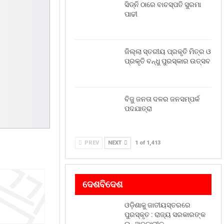
ସିଡ୍‌ନି ଠାରେ ବାଚସ୍ପତି ସୁରମା
ପାଢୀ
ଜିଲ୍ଲା ସ୍ତରୀୟ ପ୍ରକୃତି ମିତ୍ର ଓ
ପ୍ରକୃତି ବନ୍ଧୁ ପୁରସ୍କାର ଉତ୍ସବ
ବିଜୁ ଜନତା ଦଳର ଜନସମ୍ପର୍କ
ପଦଯାତ୍ରା
PREV
NEXT
1 of 1,413
ଦେଶବିଦେଶ
ଓଡ଼ିଶାକୁ ଜାତୀୟସ୍ତରରେ
ପୁରସ୍କୃତ : ରାଜ୍ୟ ସରକାରଙ୍କ