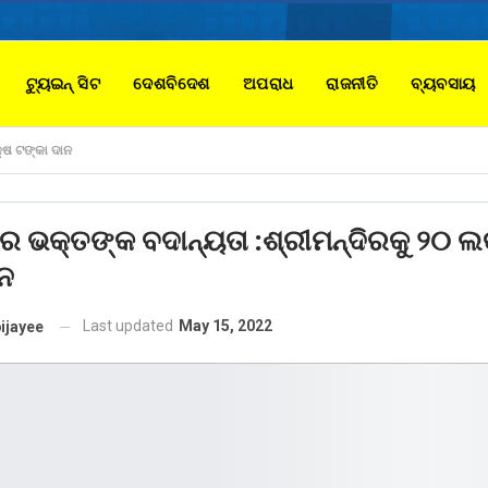
ଟ୍ୟୁଇନ୍ ସିଟ
ଦେଶବିଦେଶ
ଅପରାଧ
ରାଜନୀତି
ବ୍ୟବସାୟ
୍ଷ ଟଙ୍କା ଦାନ
 ଭକ୍ତଙ୍କ ବଦାନ୍ୟତା :ଶ୍ରୀମନ୍ଦିରକୁ ୨୦ ଲ
ନ
Last updated
May 15, 2022
ijayee