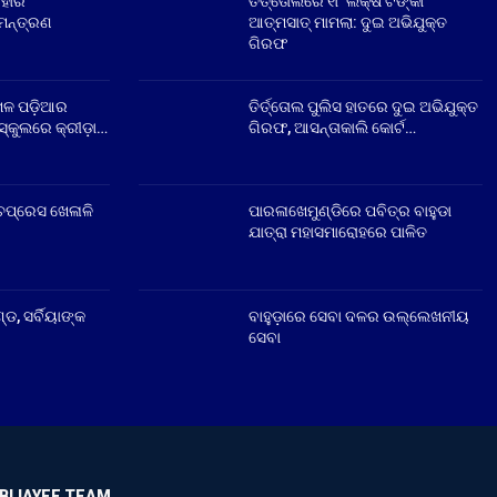
ିହାର
ତିର୍ତ୍ତୋଲରେ ୧୮ ଲକ୍ଷ ଟଙ୍କା
ିମନ୍ତ୍ରଣ
ଆତ୍ମସାତ୍ ମାମଲା: ଦୁଇ ଅଭିଯୁକ୍ତ
ଗିରଫ
େଳ ପଡ଼ିଆର
ତିର୍ତ୍ତୋଲ ପୁଲିସ ହାତରେ ଦୁଇ ଅଭିଯୁକ୍ତ
୍କୁଲରେ କ୍ରୀଡ଼ା…
ଗିରଫ, ଆସନ୍ତାକାଲି କୋର୍ଟ…
ଚପ୍ରେସ ଖେଳାଳି
ପାରଳାଖେମୁଣ୍ଡିରେ ପବିତ୍ର ବାହୁଡା
ଯାତ୍ରା ମହାସମାରୋହରେ ପାଳିତ
୍ଡ, ସର୍ବିୟାଙ୍କ
ବାହୁଡ଼ାରେ ସେବା ଦଳର ଉଲ୍ଲେଖନୀୟ
ସେବା
BIJAYEE TEAM