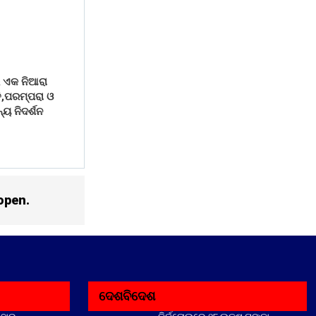
 ଏକ ନିଆରା
ି,ପରମ୍ପରା ଓ
୍ୟ ନିଦର୍ଶନ
open.
ଦେଶବିଦେଶ