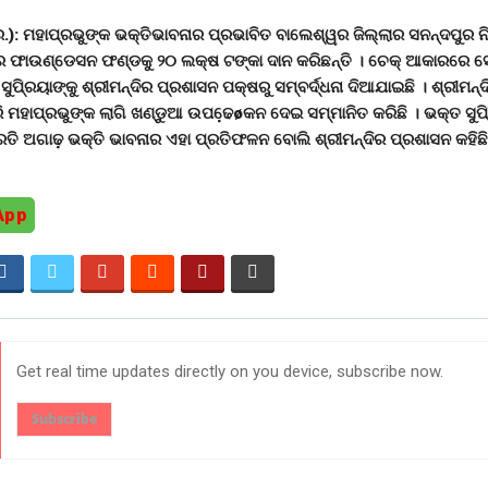
୍ର.): ମହାପ୍ରଭୁଙ୍କ ଭକ୍ତିଭାବନାର ପ୍ରଭାବିତ ବାଲେଶ୍ୱର ଜିଲ୍ଲାର ସନନ୍ଦପୁର ନିବ
ିର ଫାଉଣ୍ଡେସନ ଫଣ୍ଡକୁ ୨୦ ଲକ୍ଷ ଟଙ୍କା ଦାନ କରିଛନ୍ତି । ଚେକ୍ ଆକାରରେ ସେ
ସୁପି୍ରୟାଙ୍କୁ ଶ୍ରୀମନ୍ଦିର ପ୍ରଶାସନ ପକ୍ଷରୁ ସମ୍ବର୍ଦ୍ଧନା ଦିଆଯାଇଛି । ଶ୍ରୀମନ
 ମହାପ୍ରଭୁଙ୍କ ଲାଗି ଖଣ୍ଡୁଆ ଉପଢେ଼øକନ ଦେଇ ସମ୍ମାନିତ କରିଛି । ଭକ୍ତ ସୁପି
ରତି ଅଗାଢ଼ ଭକ୍ତି ଭାବନାର ଏହା ପ୍ରତିଫଳନ ବୋଲି ଶ୍ରୀମନ୍ଦିର ପ୍ରଶାସନ କହିଛି
App
Get real time updates directly on you device, subscribe now.
Subscribe