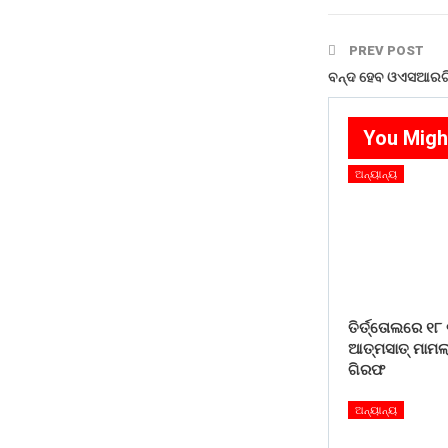
PREV POST
ବନ୍ଦ ହେବ ଓଏସଆରଟି
You Migh
ଅନ୍ୟାନ୍ୟ
ତିର୍ତ୍ତୋଲରେ ୧୮
ଆତ୍ମସାତ୍ ମାମଲା
ଗିରଫ
ଅନ୍ୟାନ୍ୟ