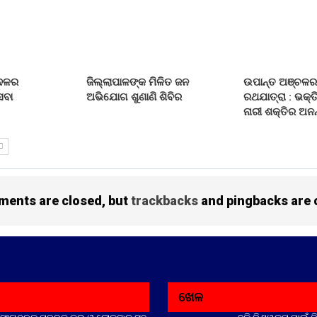
 ଦଳର
ଜିଲ୍ଲାପାଳଙ୍କ ମିଳିତ ଜନ
ଉପାନ୍ତ ଅଞ୍ଚଳର
େବା
ଅଭିଯୋଗ ଶୁଣାଣି ଶିବିର
ରଥଯାତ୍ରା : ଭକ୍ତ
ନାରୀ ଶକ୍ତିର ଅନନ
ents are closed, but
trackbacks
and pingbacks are 
ଖେଳ