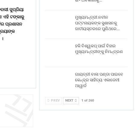
ଇ- ଅବକାରୀକୁ…
ାସୀ ସୁପ୍ରିୟା
 ଏହି ଟଙ୍କାକୁ
ମୁଖ୍ୟମନ୍ତ୍ରୀ ନବୀନ
ପଟ୍ଟନାୟକଙ୍କ ସୁଶାସନକୁ
୍ଦିର ପ୍ରଶାସନ
ଜାତୀୟସ୍ତରରେ ପୁଣିଥରେ…
୍ରୟାଙ୍କ
 ।
ହକି ବିଶ୍ୱକପ୍ ପାଇଁ ବିହାର
ମୁଖ୍ୟମନ୍ତ୍ରୀଙ୍କୁ ନିମନ୍ତ୍ରଣ
ଗାୟତ୍ରୀ ବାଳା ପଣ୍ଡା ପାଇବେ
କେନ୍ଦ୍ର ସାହିତ୍ୟ ଏକାଡେମୀ
ଆୱାର୍ଡ
PREV
NEXT
1 of 260