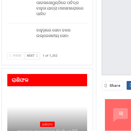
ପାରଳାଖେମୁଣ୍ଡିରେ ପବିତ୍ର
ବାହୁଡା ଯାତ୍ରା ମହାସମାରୋହରେ
ପାଳିତ
ବାହୁଡ଼ାରେ ସେବା ଦଳର
ଉଲ୍ଲେଖନୀୟ ସେବା
PREV
NEXT
1 of 1,252
ରାଶିଫଳ
Share
ରାଶିଫଳ