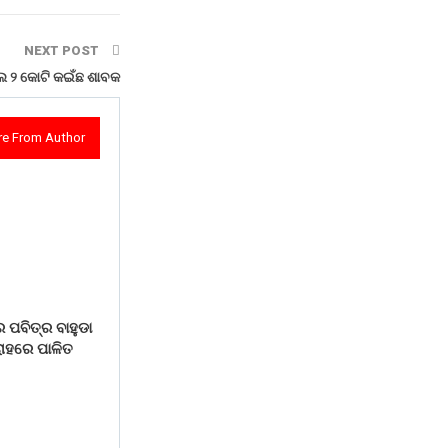
NEXT POST
େ ୨ କୋଟି କଇଁଛ ଶାବକ
e From Author
 ପବିତ୍ର ବାହୁଡା
ୋହରେ ପାଳିତ