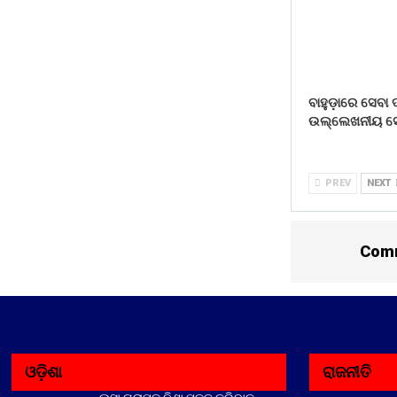
ବାହୁଡ଼ାରେ ସେବା
ଉଲ୍ଲେଖନୀୟ ସ
PREV
NEXT
Comm
ଓଡ଼ିଶା
ରାଜନୀତି