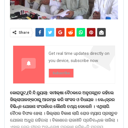
Share
Get real time updates directly on
you device, subscribe now.
Subscribe
କୋରାପୁଟ,(ବି.ବି.ନୁ୍ୟଜ): ସମୀକ୍ଷା ବୈଠକରେ ଅନୁପସ୍ଥିତ ରହିଲେ
ଜିଲ୍ଲାପାଳଙ୍କଠାରୁ ଆରମ୍ଭ କରି ସାଂସଦ ଓ ବିଧାୟକ । କେନ୍ଦ୍ରର
ବିଭିନ୍ନ ଯୋଜନା ସଂପର୍କରେ କୌଣସି ତଥ୍ୟ ଦେଲେନି । ଏଥିଲାଗି
ବୈଠକ ବିଫଳ ହେଲା । ଜିଲ୍ଲାର ବିକାଶ ଲାଗି ରୋଡ ମ୍ୟାପ ପ୍ରସ୍ତୁତ
ଯୋଜନା ଅଧୁରା ରହିଗଲା । ବିକାଶରେ ରାଜନୀତି ପ୍ରତିବନ୍ଧକ ସାଜିଲା ।
ଏହାକୁ ନେଇ ତୀବ୍ର ଅସନ୍ତୋଷ ପ୍ରକାଶ କରିଛନ୍ତି ମତ୍ସ୍ୟ,