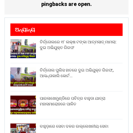
pingbacks are open.
ଅନ୍ୟାନ୍ୟ
ତିର୍ତ୍ତୋଲରେ ୧୮ ଲକ୍ଷ ଟଙ୍କା ଆତ୍ମସାତ୍ ମାମଲା:
ଦୁଇ ଅଭିଯୁକ୍ତ ଗିରଫ
ତିର୍ତ୍ତୋଲ ପୁଲିସ ହାତରେ ଦୁଇ ଅଭିଯୁକ୍ତ ଗିରଫ,
ଆସନ୍ତାକାଲି କୋର୍ଟ…
ପାରଳାଖେମୁଣ୍ଡିରେ ପବିତ୍ର ବାହୁଡା ଯାତ୍ରା
ମହାସମାରୋହରେ ପାଳିତ
ବାହୁଡ଼ାରେ ସେବା ଦଳର ଉଲ୍ଲେଖନୀୟ ସେବା