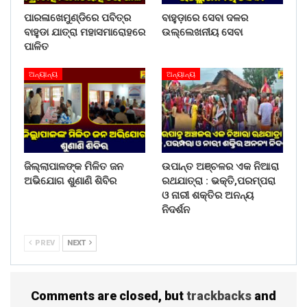
ପାରଳାଖେମୁଣ୍ଡିରେ ପବିତ୍ର
ବାହୁଡ଼ାରେ ସେବା ଦଳର
ବାହୁଡା ଯାତ୍ରା ମହାସମାରୋହରେ
ଉଲ୍ଲେଖନୀୟ ସେବା
ପାଳିତ
ଅନ୍ୟାନ୍ୟ
ଅନ୍ୟାନ୍ୟ
ଜିଲ୍ଲାପାଳଙ୍କ ମିଳିତ ଜନ
ଉପାନ୍ତ ଅଞ୍ଚଳର ଏକ ନିଆରା
ଅଭିଯୋଗ ଶୁଣାଣି ଶିବିର
ରଥଯାତ୍ରା : ଭକ୍ତି,ପରମ୍ପରା
ଓ ନାରୀ ଶକ୍ତିର ଅନନ୍ୟ
ନିଦର୍ଶନ
PREV
NEXT
Comments are closed, but
trackbacks
and