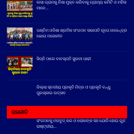
ଲସା ଗ୍ରାମକୁ ନିଶା ମୁକ୍ତ କରିବାକୁ ଗ୍ରାମ୍ୟ କମିଟି ଓ ମହିଳା
ମାନେ…
ପଶ୍ଚିମ ଓଡିଶା ଶ୍ରମିକ ସଂଗଠନ ସଭାପତି ରୂପେ ଗଜେନ୍ଦ୍ର
ଭୋଇ ମନୋନୀତ
ସିଡ୍‌ନି ଠାରେ ବାଚସ୍ପତି ସୁରମା ପାଢୀ
ଜିଲ୍ଲା ସ୍ତରୀୟ ପ୍ରକୃତି ମିତ୍ର ଓ ପ୍ରକୃତି ବନ୍ଧୁ
ପୁରସ୍କାର ଉତ୍ସବ
ରାଜନୀତି
ସଂଗଠନକୁ ମଜବୁତ୍ କର ଓ ଲୋକଙ୍କ ସହ ଯୋଡି ହୋଇ ରୁହ:
ରାଷ୍ଟ୍ରୀୟ…