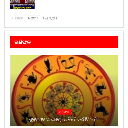
PREV
NEXT
1 of 1,252
ରାଶିଫଳ
ରାଶିଫଳ
ଶୁକ୍ରବାର ଆପଣଙ୍କର ଦିନଟି କେମିତି କଟିବ