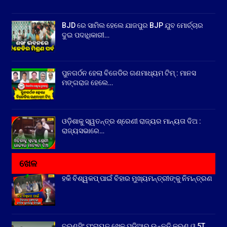
BJD ରେ ସାମିଲ ହେଲେ ଯାଜପୁର BJP ଯୁବ ମୋର୍ଚ୍ଚାର
ଦୁଇ ପଦାଧିକାରୀ…
ପୁନଗର୍ଠନ ହେଲା ବିଜେଡିର ଗଣମାଧ୍ୟମ ଟିମ୍ : ମାନସ
ମଙ୍ଗରାଜ ହେଲେ…
ଓଡ଼ିଶାକୁ ସ୍ୱତନ୍ତ୍ର ଶ୍ରେଣୀ ରାଜ୍ୟର ମାନ୍ୟତା ଦିଅ :
ରାଜ୍ୟସଭାରେ…
ଖେଳ
ହକି ବିଶ୍ୱକପ୍ ପାଇଁ ବିହାର ମୁଖ୍ୟମନ୍ତ୍ରୀଙ୍କୁ ନିମନ୍ତ୍ରଣ
ବରୁଣସିଂ ପଂଚାୟତ ଖେଳ ପଡ଼ିଆର ଉନ୍ନତି କରଣ ଓ 5T