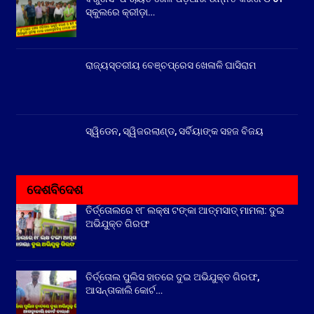
ସ୍କୁଲରେ କ୍ରୀଡ଼ା…
ରାଜ୍ୟସ୍ତରୀୟ ବେଞ୍ଚପ୍ରେସ ଖେଳାଳି ଘାସିରାମ
ସ୍ୱିଡେନ, ସ୍ୱିଜରଲାଣ୍ଡ, ସର୍ବିୟାଙ୍କ ସହଜ ବିଜୟ
ଦେଶବିଦେଶ
ତିର୍ତ୍ତୋଲରେ ୧୮ ଲକ୍ଷ ଟଙ୍କା ଆତ୍ମସାତ୍ ମାମଲା: ଦୁଇ
ଅଭିଯୁକ୍ତ ଗିରଫ
ତିର୍ତ୍ତୋଲ ପୁଲିସ ହାତରେ ଦୁଇ ଅଭିଯୁକ୍ତ ଗିରଫ,
ଆସନ୍ତାକାଲି କୋର୍ଟ…