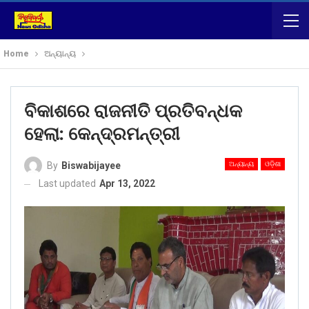
Home
ଅନ୍ୟାନ୍ୟ
ବିକାଶରେ ରାଜନୀତି ପ୍ରତିବନ୍ଧକ
ହେଲା: କେନ୍ଦ୍ରମନ୍ତ୍ରୀ
ଅନ୍ୟାନ୍ୟ
ଓଡ଼ିଶା
By
Biswabijayee
Last updated
Apr 13, 2022