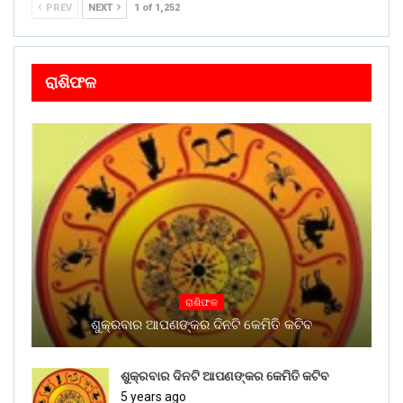
PREV
NEXT
1 of 1,252
ରାଶିଫଳ
ରାଶିଫଳ
ଶୁକ୍ରବାର ଆପଣଙ୍କର ଦିନଟି କେମିତି କଟିବ
ଶୁକ୍ରବାର ଦିନଟି ଆପଣଙ୍କର କେମିତି କଟିବ
5 years ago