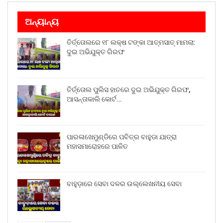
ଅନ୍ୟାନ୍ୟ
ତିର୍ତ୍ତୋଲରେ ୧୮ ଲକ୍ଷ ଟଙ୍କା ଆତ୍ମସାତ୍ ମାମଲା:
ଦୁଇ ଅଭିଯୁକ୍ତ ଗିରଫ
ତିର୍ତ୍ତୋଲ ପୁଲିସ ହାତରେ ଦୁଇ ଅଭିଯୁକ୍ତ ଗିରଫ,
ଆସନ୍ତାକାଲି କୋର୍ଟ…
ପାରଳାଖେମୁଣ୍ଡିରେ ପବିତ୍ର ବାହୁଡା ଯାତ୍ରା
ମହାସମାରୋହରେ ପାଳିତ
ବାହୁଡ଼ାରେ ସେବା ଦଳର ଉଲ୍ଲେଖନୀୟ ସେବା