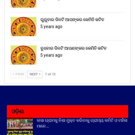
ଗୁରୁବାର ଦିନଟି ଆପଙ୍କର କେମିତି କଟିବ
5 years ago
ବୁଧବାର ଦିନଟି ଆପଣଙ୍କର କେମିତି କଟିବ
5 years ago
PREV
NEXT
1 of 12
ଓଡ଼ିଶା
ଲସା ଗ୍ରାମକୁ ନିଶା ମୁକ୍ତ କରିବାକୁ ଗ୍ରାମ୍ୟ କମିଟି ଓ ମହିଳା
ମାନେ…