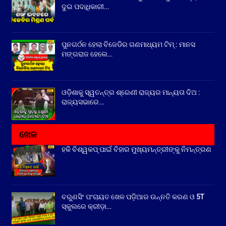
ଦୁଇ ପଦାଧିକାରୀ…
ପୁନଗର୍ଠନ ହେଲା ବିଜେଡିର ଗଣମାଧ୍ୟମ ଟିମ୍ : ମାନସ
ମଙ୍ଗରାଜ ହେଲେ…
ଓଡ଼ିଶାକୁ ସ୍ୱତନ୍ତ୍ର ଶ୍ରେଣୀ ରାଜ୍ୟର ମାନ୍ୟତା ଦିଅ :
ରାଜ୍ୟସଭାରେ…
ଖେଳ
ହକି ବିଶ୍ୱକପ୍ ପାଇଁ ବିହାର ମୁଖ୍ୟମନ୍ତ୍ରୀଙ୍କୁ ନିମନ୍ତ୍ରଣ
ବରୁଣସିଂ ପଂଚାୟତ ଖେଳ ପଡ଼ିଆର ଉନ୍ନତି କରଣ ଓ 5T
ସ୍କୁଲରେ କ୍ରୀଡ଼ା…