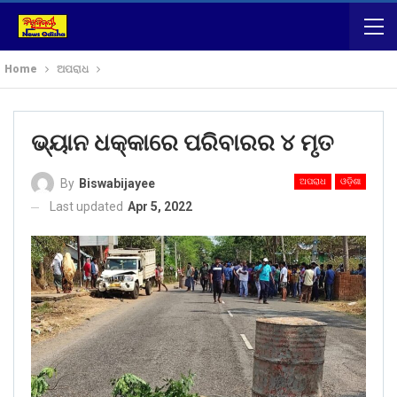
Home
ଅପରାଧ
ଭ୍ୟାନ ଧକ୍କାରେ ପରିବାରର ୪ ମୃତ
ଅପରାଧ
ଓଡ଼ିଶା
By
Biswabijayee
Last updated
Apr 5, 2022