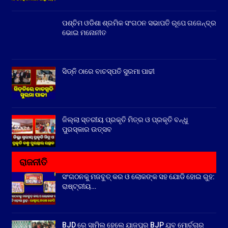
ପଶ୍ଚିମ ଓଡିଶା ଶ୍ରମିକ ସଂଗଠନ ସଭାପତି ରୂପେ ଗଜେନ୍ଦ୍ର
ଭୋଇ ମନୋନୀତ
ସିଡ୍‌ନି ଠାରେ ବାଚସ୍ପତି ସୁରମା ପାଢୀ
ଜିଲ୍ଲା ସ୍ତରୀୟ ପ୍ରକୃତି ମିତ୍ର ଓ ପ୍ରକୃତି ବନ୍ଧୁ
ପୁରସ୍କାର ଉତ୍ସବ
ରାଜନୀତି
ସଂଗଠନକୁ ମଜବୁତ୍ କର ଓ ଲୋକଙ୍କ ସହ ଯୋଡି ହୋଇ ରୁହ:
ରାଷ୍ଟ୍ରୀୟ…
BJD ରେ ସାମିଲ ହେଲେ ଯାଜପୁର BJP ଯୁବ ମୋର୍ଚ୍ଚାର