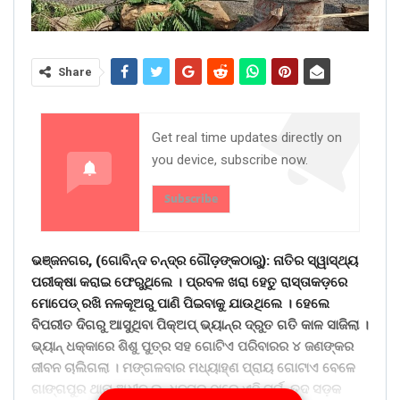
Share
Get real time updates directly on
you device, subscribe now.
Subscribe
ଭଞ୍ଜନଗର, (ଗୋବିନ୍ଦ ଚନ୍ଦ୍ର ଗୌଡ଼ଙ୍କଠାରୁ): ନାତିର ସ୍ୱାସ୍ଥ୍ୟ
ପରୀକ୍ଷା କରାଇ ଫେରୁଥିଲେ । ପ୍ରବଳ ଖରା ହେତୁ ରାସ୍ତାକଡ଼ରେ
ମୋପେଡ୍ ରଖି ନଳକୂଅରୁ ପାଣି ପିଇବାକୁ ଯାଉଥିଲେ । ହେଲେ
ବିପରୀତ ଦିଗରୁ ଆସୁଥିବା ପିକ୍ଅପ୍ ଭ୍ୟାନ୍ର ଦ୍ରୁତ ଗତି କାଳ ସାଜିଲା ।
ଭ୍ୟାନ୍ ଧକ୍କାରେ ଶିଶୁ ପୁତ୍ର ସହ ଗୋଟିଏ ପରିବାରର ୪ ଜଣଙ୍କର
ଜୀବନ ଚାଲିଗଲା । ମଙ୍ଗଳବାର ମଧ୍ୟାହ୍ଣ ପ୍ରାୟ ଗୋଟାଏ ବେଳେ
ଗାଙ୍ଗପୁର ଥାନା ଅଧୀନ ଇନ୍ଧନପୁର ଠାରେ ଏହି ମର୍ମନ୍ତୁଦ ସଡ଼କ