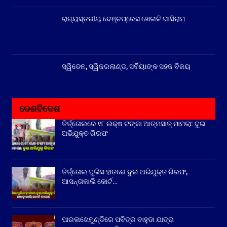
ରାଜ୍ୟସ୍ତରୀୟ ବେଞ୍ଚପ୍ରେସ ଖେଳାଳି ଘାସିରାମ
ସ୍ୱିଡେନ, ସ୍ୱିଜରଲାଣ୍ଡ, ସର୍ବିୟାଙ୍କ ସହଜ ବିଜୟ
ଦେଶବିଦେଶ
ତିର୍ତ୍ତୋଲରେ ୧୮ ଲକ୍ଷ ଟଙ୍କା ଆତ୍ମସାତ୍ ମାମଲା: ଦୁଇ
ଅଭିଯୁକ୍ତ ଗିରଫ
ତିର୍ତ୍ତୋଲ ପୁଲିସ ହାତରେ ଦୁଇ ଅଭିଯୁକ୍ତ ଗିରଫ,
ଆସନ୍ତାକାଲି କୋର୍ଟ…
ପାରଳାଖେମୁଣ୍ଡିରେ ପବିତ୍ର ବାହୁଡା ଯାତ୍ରା