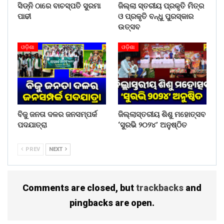
ବେଳେ ଡ୍ରାଇଭରଙ୍କ ଅସାବଧାନତା କାରଣରୁ ଦୁର୍ଘଟଣାର ଶିକାର
ସିଡ୍‌ନି ଠାରେ ବାଚସ୍ପତି ସୁରମା
ଜିଲ୍ଲା ସ୍ତରୀୟ ପ୍ରକୃତି ମିତ୍ର
ହୋଇଥିଲା ।
ପାଢୀ
ଓ ପ୍ରକୃତି ବନ୍ଧୁ ପୁରସ୍କାର
ଉତ୍ସବ
Share on:
ଓଡ଼ିଶା
ଓଡ଼ିଶା
WhatsApp
ବିଜୁ ଜନତା ଦଳର ଜନସମ୍ପର୍କ
ଜିଲ୍ଲାସ୍ତରୀୟ ଶିଶୁ ମହୋତ୍ସବ
ପଦଯାତ୍ରା
‘ସୁରଭି ୨୦୨୪’ ଅନୁଷ୍ଠିତ
PREV
NEXT
Comments are closed, but
trackbacks
and
pingbacks are open.