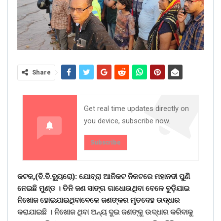
Share
Get real time updates directly on
you device, subscribe now.
Subscribe
କଟକ,(ବି.ବି.ବୁ୍ୟରୋ): ଯୋବ୍ରା ଆନିକଟ ନିକଟରେ ମହାନଦୀ ପୁଣି
ନେଇଛି ମୁଣ୍ଡ । ତିନି ଜଣ ସାଙ୍ଗ ଗାଧୋଉଥିବା ବେଳେ ବୁଡ଼ିଯାଇ
ନିଖୋଜ ହୋଇଯାଇଥିବାବେଳେ ଜଣଙ୍କର ମୃତଦେହ ଉଦ୍ଧାର
କରାଯାଇଛି । ନିଖୋଜ ଥିବା ଅନ୍ୟ ଦୁଇ ଜଣଙ୍କୁ ଉଦ୍ଧାର କରିବାକୁ