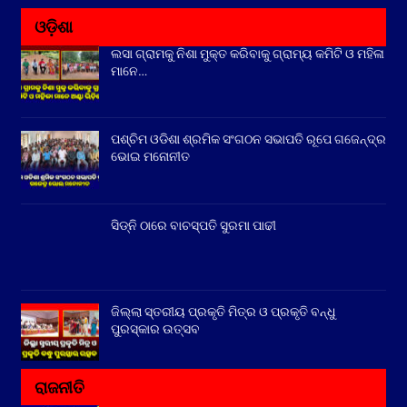
ଓଡ଼ିଶା
ଲସା ଗ୍ରାମକୁ ନିଶା ମୁକ୍ତ କରିବାକୁ ଗ୍ରାମ୍ୟ କମିଟି ଓ ମହିଳା
ମାନେ…
ପଶ୍ଚିମ ଓଡିଶା ଶ୍ରମିକ ସଂଗଠନ ସଭାପତି ରୂପେ ଗଜେନ୍ଦ୍ର
ଭୋଇ ମନୋନୀତ
ସିଡ୍‌ନି ଠାରେ ବାଚସ୍ପତି ସୁରମା ପାଢୀ
ଜିଲ୍ଲା ସ୍ତରୀୟ ପ୍ରକୃତି ମିତ୍ର ଓ ପ୍ରକୃତି ବନ୍ଧୁ
ପୁରସ୍କାର ଉତ୍ସବ
ରାଜନୀତି