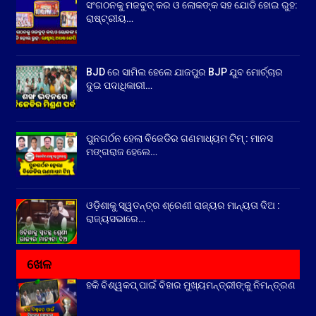
ସଂଗଠନକୁ ମଜବୁତ୍ କର ଓ ଲୋକଙ୍କ ସହ ଯୋଡି ହୋଇ ରୁହ:
ରାଷ୍ଟ୍ରୀୟ…
BJD ରେ ସାମିଲ ହେଲେ ଯାଜପୁର BJP ଯୁବ ମୋର୍ଚ୍ଚାର
ଦୁଇ ପଦାଧିକାରୀ…
ପୁନଗର୍ଠନ ହେଲା ବିଜେଡିର ଗଣମାଧ୍ୟମ ଟିମ୍ : ମାନସ
ମଙ୍ଗରାଜ ହେଲେ…
ଓଡ଼ିଶାକୁ ସ୍ୱତନ୍ତ୍ର ଶ୍ରେଣୀ ରାଜ୍ୟର ମାନ୍ୟତା ଦିଅ :
ରାଜ୍ୟସଭାରେ…
ଖେଳ
ହକି ବିଶ୍ୱକପ୍ ପାଇଁ ବିହାର ମୁଖ୍ୟମନ୍ତ୍ରୀଙ୍କୁ ନିମନ୍ତ୍ରଣ