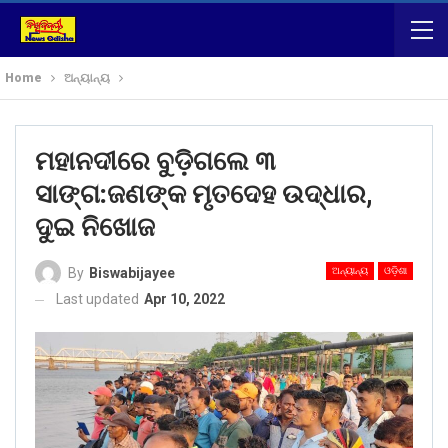
Home
ଅନ୍ୟାନ୍ୟ
ମହାନଦୀରେ ବୁଡ଼ିଗଲେ ୩
ସାଙ୍ଗ:ଜଣଙ୍କ ମୃତଦେହ ଉଦ୍ଧାର,
ଦୁଇ ନିଖୋଜ
ଅନ୍ୟାନ୍ୟ
ଓଡ଼ିଶା
By
Biswabijayee
Last updated
Apr 10, 2022