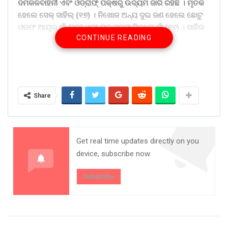
ଦମକଳବାହିନୀ ଏବଂ ଓଡ୍ରାଫ୍ ପକ୍ଷରୁ ଉଦ୍ୟମ ଜାରି ରହିଛି । ମୃତକ
ହେଲେ ସେକ୍ ସାହିଲ୍ (୧୭) । ନିଖୋଜ ଅନ୍ୟ ଦୁଇ ଜଣ ହେଲେ ଛୋଟୁ
ଓରଫ ଆୟୁର ଖାଁ (୨୦) ଏବଂ ରାଜ୍ ଓରଫ ସିଦ୍ଧିକ୍ ଖାଁ (୧୭) । ସାହିଲ
CONTINUE READING
ରଘୁନାଥ ଜିଉ କଲେଜର ଯୁକ୍ତ ଦୁଇ ପ୍ରଥମ ବର୍ଷ ଛାତ୍ର ଏବଂ
ସିଦ୍ଧିକ ଖ୍ରୀଷ୍ଟ କଲେଜର ଯୁକ୍ତ ଦୁଇ ପ୍ରଥମ ବର୍ଷ ବାଣିଜ୍ୟ ଛାତ୍ର
। ଅନ୍ୟପକ୍ଷରେ ଛୋଟୁ ଜଣେ ୱେଲଡିଂ ମିସ୍ତ୍ରୀ ବୋଲି ଜଣାପଡିଛି ।
ମୃତକ ଏବଂ ନିଖୋଜଙ୍କର ଘର ଯୋବ୍ରା ଚୂନଭାଟି ଗଳି ଚାରିଘରିଆ
ସାହିର ବୋଲି ସୂଚନା ମିଳିଛି । ଗୁରୁତ୍ୱପୂର୍ଣ୍ଣ କଥା ହେଉଛି, ମହାନଦୀର
Share
ଏହି ଜାଗାରେ ବହୁବାର ଏଭଳି ଅଘଟଣ ଘଟିଛି । ଅତୀତରେ
ରେଭେନ୍ସାର ଏକାଧିକ ଛାତ୍ର ଏହି ଜାଗାରେ ବୁଡ଼ି ପ୍ରାଣ
ହରାଇଥିବାବେଳେ ପ୍ରତିବର୍ଷ କେହି ନା କେହି ଏଠାରେ ବୁଡ଼ିଯାଉଛନ୍ତି ।
ଏହା ସତ୍ତେ୍ୱ ଏଠାରେ ପ୍ରଶାସନ ପକ୍ଷରୁ ସତର୍କତାମୂଳକ
Get real time updates directly on you
ପଦକ୍ଷେପ ଗ୍ରହଣ କରାଯାଉନଥିବା ଅଭିଯୋଗ ହେଉଛି । ଜଗତପୁର
device, subscribe now.
ଥାନା ପୁଲିସ ଏସ୍ସିବି ମେଡିକାଲ୍ରେ ପହଞ୍ଚି ସାହିଲ୍ଙ୍କ ମୃତଦେହ
ଜବତ କରି ଏକ ଅପମୃତୁ୍ୟ ମାମଲା ରୁଜୁ କରି ଘଟଣାର ତଦନ୍ତ
Subscribe
ଚଳାଇଛି ।
ଯୋବ୍ରା ଚାରିଘରିଆ ଅଞ୍ଚଳର ୬ ପିଲା ସାଙ୍ଗ ହୋଇ ଦୁଇଟି ଗାଡ଼ିରେ
ମହାନଦୀକୁ ଗାଧୋଇବାକୁ ଯାଇଥିଲେ । ଆନିକଟ୍ ପାର୍କ ପାଶ୍ୱର୍ରେ ଥିବା
ମନ୍ଦିର ପଛପଟ ବନ୍ଧ ଉପରେ ସିଦ୍ଧିକ୍, ସାହିଲ୍ ଓ ଛୋଟୁ ଆକ୍ଟିଭା