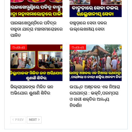
ପ୍ରସ୍ତୁତ କରିବାକୁ ନେଇ କର୍ମଚାରୀ ନାକେଦମ୍ ହୋଇପଡିଥିଲେ ।
ନଦୀରେ ୩ ଜଣ ବୁଡ଼ି ଯାଇଥିବା ଖବର ପାଇ ମହାନଦୀ ପଠାରେ ଯୋବ୍ରା
ଅଞ୍ଚଳର ହଜାର ହଜାର ଲୋକଙ୍କ ଗହଳି ଜମିଥିଲା । ବୁଡ଼ିି ଯାଇଥିବା
ପାରଳାଖେମୁଣ୍ଡିରେ ପବିତ୍ର
ବାହୁଡ଼ାରେ ସେବା ଦଳର
ପିଲାମାନଙ୍କ ସମ୍ପର୍କୀୟଙ୍କ କାନ୍ଦରେ ମହାନଦୀ ପଠା ଫାଟିପଡ଼ିଥିଲା ।
ବାହୁଡା ଯାତ୍ରା ମହାସମାରୋହରେ
ଉଲ୍ଲେଖନୀୟ ସେବା
ଜିଲ୍ଲାପାଳ ଭବାନୀ ଶଙ୍କର ଚୟନୀଙ୍କ ସମେତ ଅନ୍ୟ
ପାଳିତ
ପଦାଧିକାରୀମାନେ ଘଟଣାସ୍ଥଳରେ ପହଞ୍ଚି ଉଦ୍ଧାର କାର୍ଯ୍ୟ
ଅନ୍ୟାନ୍ୟ
ଅନ୍ୟାନ୍ୟ
ଅନୁଧ୍ୟାନ କରିଛନ୍ତି ।
Share on:
WhatsApp
ଜିଲ୍ଲାପାଳଙ୍କ ମିଳିତ ଜନ
ଉପାନ୍ତ ଅଞ୍ଚଳର ଏକ ନିଆରା
ଅଭିଯୋଗ ଶୁଣାଣି ଶିବିର
ରଥଯାତ୍ରା : ଭକ୍ତି,ପରମ୍ପରା
ଓ ନାରୀ ଶକ୍ତିର ଅନନ୍ୟ
ନିଦର୍ଶନ
PREV
NEXT