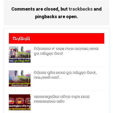
Comments are closed, but
trackbacks
and
pingbacks are open.
ଅନ୍ୟାନ୍ୟ
ତିର୍ତ୍ତୋଲରେ ୧୮ ଲକ୍ଷ ଟଙ୍କା ଆତ୍ମସାତ୍ ମାମଲା:
ଦୁଇ ଅଭିଯୁକ୍ତ ଗିରଫ
ତିର୍ତ୍ତୋଲ ପୁଲିସ ହାତରେ ଦୁଇ ଅଭିଯୁକ୍ତ ଗିରଫ,
ଆସନ୍ତାକାଲି କୋର୍ଟ…
ପାରଳାଖେମୁଣ୍ଡିରେ ପବିତ୍ର ବାହୁଡା ଯାତ୍ରା
ମହାସମାରୋହରେ ପାଳିତ