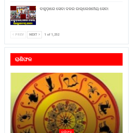
ବାହୁଡ଼ାରେ ସେବା ଦଳର ଉଲ୍ଲେଖନୀୟ ସେବା
PREV
NEXT
1 of 1,252
ରାଶିଫଳ
ରାଶିଫଳ