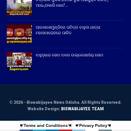
ଆସନ୍ତାକାଲି କୋର୍ଟ…
ପାରଳାଖେମୁଣ୍ଡିରେ ପବିତ୍ର ବାହୁଡା ଯାତ୍ରା
ମହାସମାରୋହରେ ପାଳିତ
ବାହୁଡ଼ାରେ ସେବା ଦଳର ଉଲ୍ଲେଖନୀୟ ସେବା
© 2026 - Biswabijayee News Odisha. All Rights Reserved.
Website Design:
BISWABIJAYEE TEAM
☛Terms and Conditions☚
-
☛Privacy Policy☚