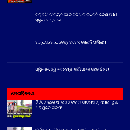
ବରୁଣସିଂ ପଂଚାୟତ ଖେଳ ପଡ଼ିଆର ଉନ୍ନତି କରଣ ଓ 5T
ସ୍କୁଲରେ କ୍ରୀଡ଼ା…
ରାଜ୍ୟସ୍ତରୀୟ ବେଞ୍ଚପ୍ରେସ ଖେଳାଳି ଘାସିରାମ
ସ୍ୱିଡେନ, ସ୍ୱିଜରଲାଣ୍ଡ, ସର୍ବିୟାଙ୍କ ସହଜ ବିଜୟ
ଦେଶବିଦେଶ
ତିର୍ତ୍ତୋଲରେ ୧୮ ଲକ୍ଷ ଟଙ୍କା ଆତ୍ମସାତ୍ ମାମଲା: ଦୁଇ
ଅଭିଯୁକ୍ତ ଗିରଫ
ତିର୍ତ୍ତୋଲ ପୁଲିସ ହାତରେ ଦୁଇ ଅଭିଯୁକ୍ତ ଗିରଫ,