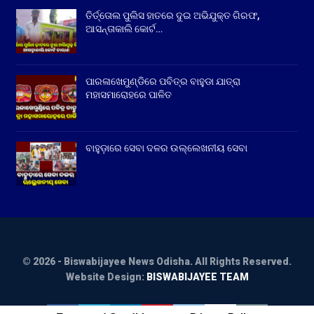
ତିର୍ତ୍ତୋଲ ପୁଲିସ ହାତରେ ଦୁଇ ଅଭିଯୁକ୍ତ ଗିରଫ,
ଆସନ୍ତାକାଲି କୋର୍ଟ…
ପାରଳାଖେମୁଣ୍ଡିରେ ପବିତ୍ର ବାହୁଡା ଯାତ୍ରା
ମହାସମାରୋହରେ ପାଳିତ
ବାହୁଡ଼ାରେ ସେବା ଦଳର ଉଲ୍ଲେଖନୀୟ ସେବା
© 2026 - Biswabijayee News Odisha. All Rights Reserved.
Website Design:
BISWABIJAYEE TEAM