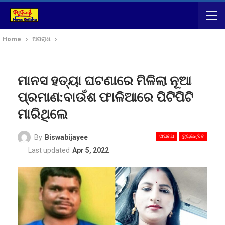
Home
ଅପରାଧ
ମାନସ ହତ୍ୟା ଘଟଣାରେ ମିଳିଲା ନୂଆ
ପ୍ରମାଣ:ବାଉଁଶ ଫାଳିଆରେ ପିଟିପିଟି
ମାରିଥିଲେ
ଅପରାଧ
ଟ୍ୟୁଇନ୍ ସିଟ
By
Biswabijayee
Last updated
Apr 5, 2022