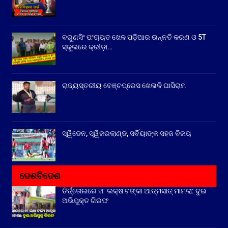
ବରୁଣସିଂ ପଂଚାୟତ ଖେଳ ପଡ଼ିଆର ଉନ୍ନତି କରଣ ଓ 5T
ସ୍କୁଲରେ କ୍ରୀଡ଼ା…
ରାଜ୍ୟସ୍ତରୀୟ ବେଞ୍ଚପ୍ରେସ ଖେଳାଳି ଘାସିରାମ
ସ୍ୱିଡେନ, ସ୍ୱିଜରଲାଣ୍ଡ, ସର୍ବିୟାଙ୍କ ସହଜ ବିଜୟ
ଦେଶବିଦେଶ
ତିର୍ତ୍ତୋଲରେ ୧୮ ଲକ୍ଷ ଟଙ୍କା ଆତ୍ମସାତ୍ ମାମଲା: ଦୁଇ
ଅଭିଯୁକ୍ତ ଗିରଫ