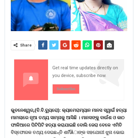
Share
Get real time updates directly on
you device, subscribe now.
Subscribe
ଭୁବନେଶ୍ୱର,(ବି.ବି.ବୁ୍ୟରୋ): କ୍ୟାମେରାମ୍ୟାନ ମାନସ ସ୍ୱାଇଁ ହତ୍ୟା
ମାମଲାରେ ନୂଆ ତଥ୍ୟ ସାମ୍ନାକୁ ଆସିଛି । ମାନସଙ୍କୁ ବାଉଁଶ ଓ କାଠ
ଫାଳିଆରେ ପିଟିପିଟି ହତ୍ୟା କରାଯାଇଛି ବୋଲି ଜେରା ବେଳେ ଏମିତି
ବିସ୍ଫୋରକ ତଥ୍ୟ ଦେଇଛନ୍ତି ଶର୍ମିÂାଙ୍କ ସହଯୋଗୀ ଝୁନା ଭୋଇ