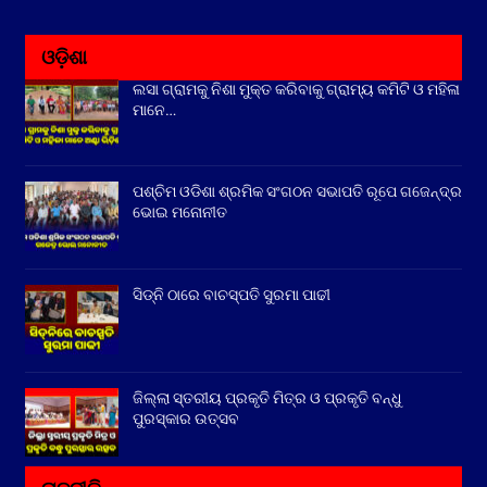
ଓଡ଼ିଶା
ଲସା ଗ୍ରାମକୁ ନିଶା ମୁକ୍ତ କରିବାକୁ ଗ୍ରାମ୍ୟ କମିଟି ଓ ମହିଳା
ମାନେ…
ପଶ୍ଚିମ ଓଡିଶା ଶ୍ରମିକ ସଂଗଠନ ସଭାପତି ରୂପେ ଗଜେନ୍ଦ୍ର
ଭୋଇ ମନୋନୀତ
ସିଡ୍‌ନି ଠାରେ ବାଚସ୍ପତି ସୁରମା ପାଢୀ
ଜିଲ୍ଲା ସ୍ତରୀୟ ପ୍ରକୃତି ମିତ୍ର ଓ ପ୍ରକୃତି ବନ୍ଧୁ
ପୁରସ୍କାର ଉତ୍ସବ