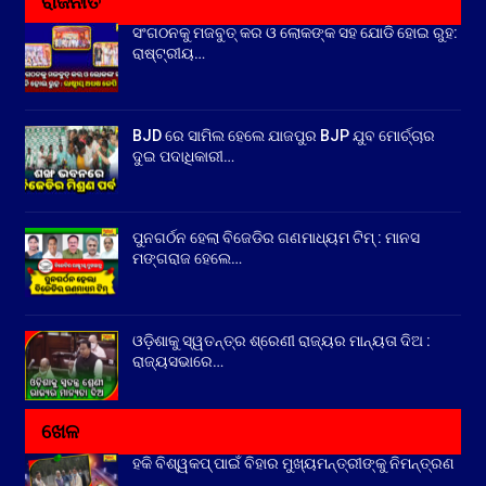
ରାଜନୀତି
ସଂଗଠନକୁ ମଜବୁତ୍ କର ଓ ଲୋକଙ୍କ ସହ ଯୋଡି ହୋଇ ରୁହ:
ରାଷ୍ଟ୍ରୀୟ…
BJD ରେ ସାମିଲ ହେଲେ ଯାଜପୁର BJP ଯୁବ ମୋର୍ଚ୍ଚାର
ଦୁଇ ପଦାଧିକାରୀ…
ପୁନଗର୍ଠନ ହେଲା ବିଜେଡିର ଗଣମାଧ୍ୟମ ଟିମ୍ : ମାନସ
ମଙ୍ଗରାଜ ହେଲେ…
ଓଡ଼ିଶାକୁ ସ୍ୱତନ୍ତ୍ର ଶ୍ରେଣୀ ରାଜ୍ୟର ମାନ୍ୟତା ଦିଅ :
ରାଜ୍ୟସଭାରେ…
ଖେଳ
ହକି ବିଶ୍ୱକପ୍ ପାଇଁ ବିହାର ମୁଖ୍ୟମନ୍ତ୍ରୀଙ୍କୁ ନିମନ୍ତ୍ରଣ