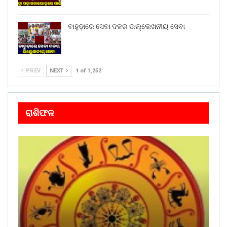
Share on:
ବାହୁଡ଼ାରେ ସେବା ଦଳର ଉଲ୍ଲେଖନୀୟ ସେବା
WhatsApp
PREV
NEXT
1 of 1,252
ରାଶିଫଳ