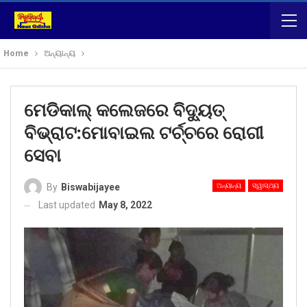
Home
ଅନ୍ୟାନ୍ୟ
ମେଡିକାଲ୍ କଲେଜରେ ବିଦୁ୍ୟତ୍
ବିଭ୍ରାଟ:ମୋବାଇଲ ଟର୍ଚ୍ଚରେ ରୋଗୀ
ସେବା
ଅନ୍ୟାନ୍ୟ
ସ୍ୱାସ୍ଥ୍ୟ
By
Biswabijayee
Last updated
May 8, 2022