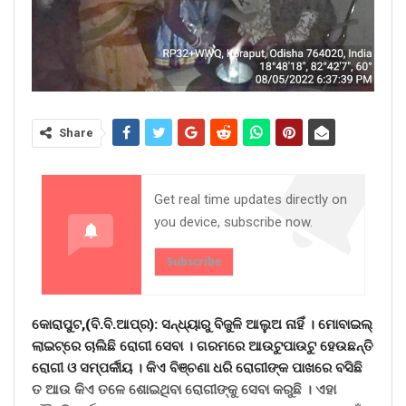
Share
Get real time updates directly on
you device, subscribe now.
Subscribe
କୋରାପୁଟ,(ବି.ବି.ଆପ୍ର): ସନ୍ଧ୍ୟାରୁ ବିଜୁଳି ଆଲୁଅ ନାହିଁ । ମୋବାଇଲ୍
ଲାଇଟ୍ରେ ଚାଲିଛି ରୋଗୀ ସେବା । ଗରମରେ ଆଉଟୁପାଉଟୁ ହେଉଛନ୍ତି
ରୋଗୀ ଓ ସମ୍ପର୍କୀୟ । କିଏ ବିଞ୍ଚଣା ଧରି ରୋଗୀଙ୍କ ପାଖରେ ବସିଛି
ତ ଆଉ କିଏ ତଳେ ଶୋଇଥିବା ରୋଗୀଙ୍କୁ ସେବା କରୁଛି । ଏହା