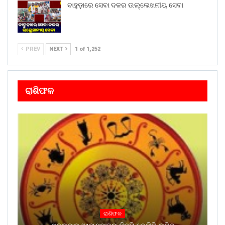
ବାହୁଡ଼ାରେ ସେବା ଦଳର ଉଲ୍ଲେଖନୀୟ ସେବା
PREV
NEXT
1 of 1,252
ରାଶିଫଳ
ରାଶିଫଳ