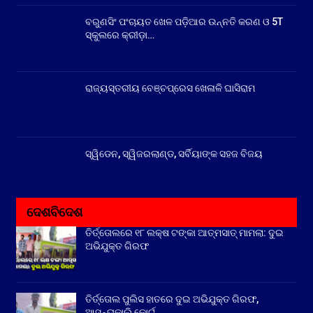
ବରୁଣସିଂ ପଂଚାୟତ ଖେଳ ପଡ଼ିଆର ଉନ୍ନତି କରଣ ଓ 5T
ସ୍କୁଲରେ କ୍ରୀଡ଼ା…
ରାଜ୍ୟସ୍ତରୀୟ ବେଞ୍ଚପ୍ରେସ ଖେଳାଳି ଘାସିରାମ
ସ୍ୱିଡେନ, ସ୍ୱିଜରଲାଣ୍ଡ, ସର୍ବିୟାଙ୍କ ସହଜ ବିଜୟ
ଦେଶବିଦେଶ
ତିର୍ତ୍ତୋଲରେ ୧୮ ଲକ୍ଷ ଟଙ୍କା ଆତ୍ମସାତ୍ ମାମଲା: ଦୁଇ
ଅଭିଯୁକ୍ତ ଗିରଫ
ତିର୍ତ୍ତୋଲ ପୁଲିସ ହାତରେ ଦୁଇ ଅଭିଯୁକ୍ତ ଗିରଫ,
ଆସନ୍ତାକାଲି କୋର୍ଟ…