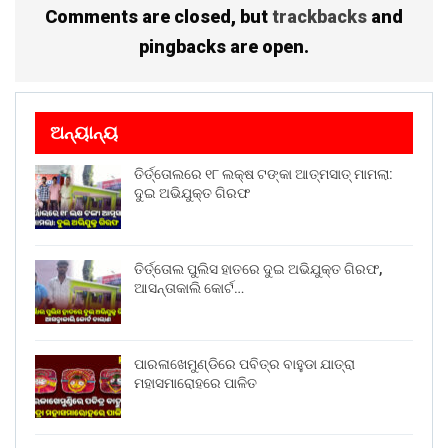
Comments are closed, but
trackbacks
and
pingbacks are open.
ଅନ୍ୟାନ୍ୟ
ତିର୍ତ୍ତୋଲରେ ୧୮ ଲକ୍ଷ ଟଙ୍କା ଆତ୍ମସାତ୍ ମାମଲା:
ଦୁଇ ଅଭିଯୁକ୍ତ ଗିରଫ
ତିର୍ତ୍ତୋଲ ପୁଲିସ ହାତରେ ଦୁଇ ଅଭିଯୁକ୍ତ ଗିରଫ,
ଆସନ୍ତାକାଲି କୋର୍ଟ…
ପାରଳାଖେମୁଣ୍ଡିରେ ପବିତ୍ର ବାହୁଡା ଯାତ୍ରା
ମହାସମାରୋହରେ ପାଳିତ