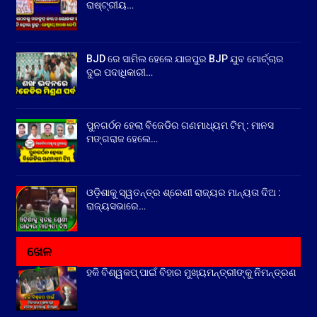
ରାଷ୍ଟ୍ରୀୟ…
BJD ରେ ସାମିଲ ହେଲେ ଯାଜପୁର BJP ଯୁବ ମୋର୍ଚ୍ଚାର
ଦୁଇ ପଦାଧିକାରୀ…
ପୁନଗର୍ଠନ ହେଲା ବିଜେଡିର ଗଣମାଧ୍ୟମ ଟିମ୍ : ମାନସ
ମଙ୍ଗରାଜ ହେଲେ…
ଓଡ଼ିଶାକୁ ସ୍ୱତନ୍ତ୍ର ଶ୍ରେଣୀ ରାଜ୍ୟର ମାନ୍ୟତା ଦିଅ :
ରାଜ୍ୟସଭାରେ…
ଖେଳ
ହକି ବିଶ୍ୱକପ୍ ପାଇଁ ବିହାର ମୁଖ୍ୟମନ୍ତ୍ରୀଙ୍କୁ ନିମନ୍ତ୍ରଣ