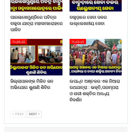
ପାରଳାଖେମୁଣ୍ଡିରେ ପବିତ୍ର
ବାହୁଡ଼ାରେ ସେବା ଦଳର
ବାହୁଡା ଯାତ୍ରା ମହାସମାରୋହରେ
ଉଲ୍ଲେଖନୀୟ ସେବା
ପାଳିତ
ଅନ୍ୟାନ୍ୟ
ଅନ୍ୟାନ୍ୟ
ଜିଲ୍ଲାପାଳଙ୍କ ମିଳିତ ଜନ
ଉପାନ୍ତ ଅଞ୍ଚଳର ଏକ ନିଆରା
ଅଭିଯୋଗ ଶୁଣାଣି ଶିବିର
ରଥଯାତ୍ରା : ଭକ୍ତି,ପରମ୍ପରା
ଓ ନାରୀ ଶକ୍ତିର ଅନନ୍ୟ
ନିଦର୍ଶନ
PREV
NEXT