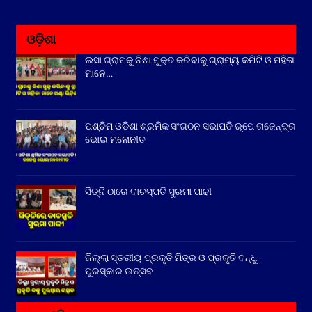
ଓଡ଼ିଶା
ଲସା ଗ୍ରାମକୁ ନିଶା ମୁକ୍ତ କରିବାକୁ ଗ୍ରାମ୍ୟ କମିଟି ଓ ମହିଳା
ମାନେ…
ପଶ୍ଚିମ ଓଡିଶା ଶ୍ରମିକ ସଂଗଠନ ସଭାପତି ରୂପେ ଗଜେନ୍ଦ୍ର
ଭୋଇ ମନୋନୀତ
ସିଡ୍‌ନି ଠାରେ ବାଚସ୍ପତି ସୁରମା ପାଢୀ
ଜିଲ୍ଲା ସ୍ତରୀୟ ପ୍ରକୃତି ମିତ୍ର ଓ ପ୍ରକୃତି ବନ୍ଧୁ
ପୁରସ୍କାର ଉତ୍ସବ