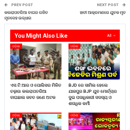
PREV POST
NEXT POST
କଲରାପତରିଆ ବାଘର ଗଳିତ
ହାତୀ ଆକ୍ରମଣରେ ଯୁବକ ମୃତ
ମୃତଦେହ ଉଦ୍ଧାର
You Might Also Like
All
ଓଡ଼ିଶା
ଓଡ଼ିଶା
ଏସ.ଟି.ଆର ଓ ପୋଲିସର ମିଳିତ
BJD ରେ ସାମିଲ ହେଲେ
ଚଢ଼ାଉ କଲରାପତରିଆ
ଯାଜପୁର BJP ଯୁବ ମୋର୍ଚ୍ଚାର
ବାଘଛାଲ ଜବତ ଜଣେ ଅଟକ
ଦୁଇ ପଦାଧିକାରୀ ସଦସ୍ୟ ଓ
ଶତାଧିକ କର୍ମୀ
ଓଡ଼ିଶା
ଓଡ଼ିଶା