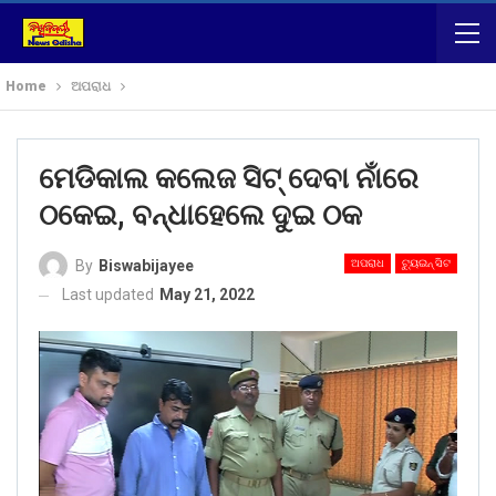
Home
ଅପରାଧ
ମେଡିକାଲ କଲେଜ ସିଟ୍ ଦେବା ନାଁରେ
ଠକେଇ, ବନ୍ଧାହେଲେ ଦୁଇ ଠକ
ଅପରାଧ
ଟ୍ୟୁଇନ୍ ସିଟ
By
Biswabijayee
Last updated
May 21, 2022