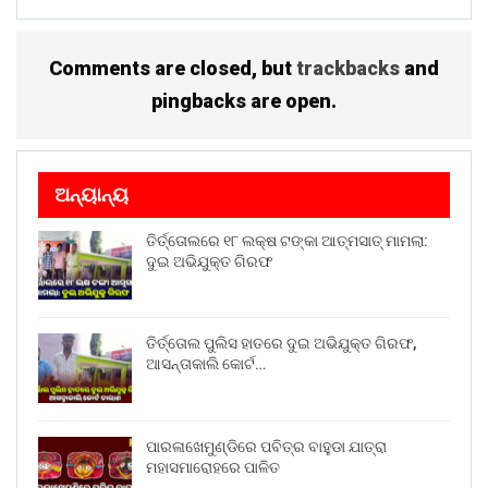
Comments are closed, but
trackbacks
and
pingbacks are open.
ଅନ୍ୟାନ୍ୟ
ତିର୍ତ୍ତୋଲରେ ୧୮ ଲକ୍ଷ ଟଙ୍କା ଆତ୍ମସାତ୍ ମାମଲା:
ଦୁଇ ଅଭିଯୁକ୍ତ ଗିରଫ
ତିର୍ତ୍ତୋଲ ପୁଲିସ ହାତରେ ଦୁଇ ଅଭିଯୁକ୍ତ ଗିରଫ,
ଆସନ୍ତାକାଲି କୋର୍ଟ…
ପାରଳାଖେମୁଣ୍ଡିରେ ପବିତ୍ର ବାହୁଡା ଯାତ୍ରା
ମହାସମାରୋହରେ ପାଳିତ