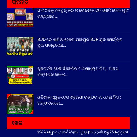
ରାଜନୀତି
ସଂଗଠନକୁ ମଜବୁତ୍ କର ଓ ଲୋକଙ୍କ ସହ ଯୋଡି ହୋଇ ରୁହ:
ରାଷ୍ଟ୍ରୀୟ…
BJD ରେ ସାମିଲ ହେଲେ ଯାଜପୁର BJP ଯୁବ ମୋର୍ଚ୍ଚାର
ଦୁଇ ପଦାଧିକାରୀ…
ପୁନଗର୍ଠନ ହେଲା ବିଜେଡିର ଗଣମାଧ୍ୟମ ଟିମ୍ : ମାନସ
ମଙ୍ଗରାଜ ହେଲେ…
ଓଡ଼ିଶାକୁ ସ୍ୱତନ୍ତ୍ର ଶ୍ରେଣୀ ରାଜ୍ୟର ମାନ୍ୟତା ଦିଅ :
ରାଜ୍ୟସଭାରେ…
ଖେଳ
ହକି ବିଶ୍ୱକପ୍ ପାଇଁ ବିହାର ମୁଖ୍ୟମନ୍ତ୍ରୀଙ୍କୁ ନିମନ୍ତ୍ରଣ