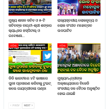
ମୁଖ୍ୟ ଶାସନ ସଚିବ ଓ ୫-ଟି
ରାଜ୍ୟସ୍ତରୀୟ ଲୋକନୃତ୍ୟ ଓ
ସଚିବଙ୍କ ବାଗ୍‌ଚୀ-ଶ୍ରୀ ଶଙ୍କର
ଲୋକ ସଂଗୀତ ମହୋତ୍ସବ
କ୍ୟାନ୍‌ସର ହସ୍‌ପିଟାଲ୍‌ ଓ
ଉଦଘାଟିତ
ଗବେଷଣା…
ଓଡ଼ିଶା
ଓଡ଼ିଶା
ଡିଡି ଭାରତୀରେ ୪ଟି ଭାଷାରେ
ମୁଖ୍ୟମନ୍ତ୍ରୀଙ୍କ
ପୁନଃ ପ୍ରସାରଣ କରିବାକୁ ଟୁଇଟ୍
ଅକ୍ଷଧ୍ୟତାରେ ବିଜେଡି
କଲେ ଗାୟତ୍ରୀବାଳା ପଣ୍ଡା
ସଂସଦୀୟ ଦଳ ବୈଠକ ଅନୁଷ୍ଠିତ
ହୋଇ ଯାଇଛି
PREV
NEXT