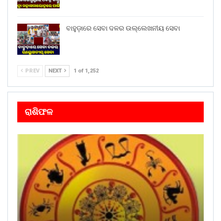
ବାହୁଡ଼ାରେ ସେବା ଦଳର ଉଲ୍ଲେଖନୀୟ ସେବା
PREV
NEXT
1 of 1,252
ରାଶିଫଳ