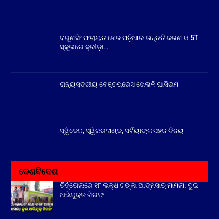
ବରୁଣସିଂ ପଂଚାୟତ ଖେଳ ପଡ଼ିଆର ଉନ୍ନତି କରଣ ଓ 5T
ସ୍କୁଲରେ କ୍ରୀଡ଼ା…
ରାଜ୍ୟସ୍ତରୀୟ ବେଞ୍ଚପ୍ରେସ ଖେଳାଳି ଘାସିରାମ
ସ୍ୱିଡେନ, ସ୍ୱିଜରଲାଣ୍ଡ, ସର୍ବିୟାଙ୍କ ସହଜ ବିଜୟ
ଦେଶବିଦେଶ
ତିର୍ତ୍ତୋଲରେ ୧୮ ଲକ୍ଷ ଟଙ୍କା ଆତ୍ମସାତ୍ ମାମଲା: ଦୁଇ
ଅଭିଯୁକ୍ତ ଗିରଫ