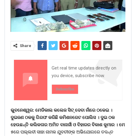
Share
Get real time updates directly on
you device, subscribe now.
Subscribe
ଭୁବନେଶ୍ୱର: ମେଡିକାଲ କଲେଜ ସିଟ୍ ଦେବା ନାଁରେ ଠକେଇ ।
ଦୁଇଜଣ ଠକକୁ ଗିରଫ କରିଛି କମିଶନରେଟ ପୋଲିସ । ଦୁଇ ଠକ
ହେଉଛନ୍ତି କଲିକତାର ଅମିତ ବାନାର୍ଜୀ ଓ ବିହାରର ବିକାଶ କୁମାର । ମେ
୫ରେ ପଲ୍ଲବୀ ସାହା ନାମକ ଯୁବତୀଙ୍କ ଅଭିଯୋଗରେ ତଦନ୍ତ