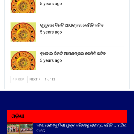
5 years ago
ଗୁରୁବାର ଦିନଟି ଆପଙ୍କର କେମିତି କଟିବ
5 years ago
ବୁଧବାର ଦିନଟି ଆପଣଙ୍କର କେମିତି କଟିବ
5 years ago
PREV
NEXT
1 of 12
ଓଡ଼ିଶା
ଲସା ଗ୍ରାମକୁ ନିଶା ମୁକ୍ତ କରିବାକୁ ଗ୍ରାମ୍ୟ କମିଟି ଓ ମହିଳା
ମାନେ…