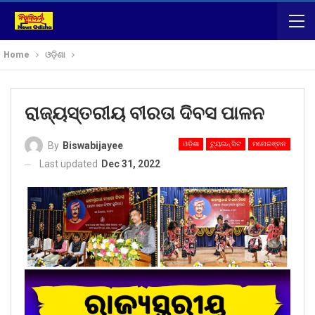
Home
ଓଡ଼ିଶା
ରାଜ୍ୟସ୍ତରୀୟ ବୀରତା ଦିବସ ପାଳନ
ଓଡ଼ିଶା
ଟ୍ୟୁଇନ୍ ସିଟ
ମନୋରଞ୍ଜନ
By
Biswabijayee
Last updated
Dec 31, 2022