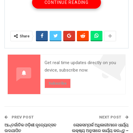
CONTINUE READING
କାର୍ଯ୍ୟକ୍ରମରେ କୃଷି ବିଭାଗ ପ୍ରମୁଖ ଶାସନ ସଚିବ ଡ. ଅରବିନ୍ଦ
ପାଢୀ ମୁଖ୍ଯ ଅତିଥି, ଅବସରପ୍ରାପ୍ତ ପ୍ରଧ୍ୟାପକ ଡ. ରବୀନ୍ଦ୍ର
ଗଡତୀୟା ମୁଖ୍ଯ ବକ୍ତା ଏବଂ କ୍ଲବ୍ ସଭାପତି ଶ୍ରୀ ଅଶୋକ କୁମାର
ପୂଜାହାରୀ ମାଧୋ ସିଂଙ୍କ ଜୀବନାଦର୍ଶ ବିଷୟରେ ଉଲ୍ଲେଖ କରିଥିଲେ।
Share
Share on:
WhatsApp
Get real time updates directly on you
device, subscribe now.
Subscribe
PREV POST
NEXT POST
ଆନ୍ତର୍ଜାତିକ ଓଡ଼ିଶୀ ନୃତ୍ୟୋତ୍ସବ
ଲୋକସମ୍ପର୍କ ଅଧିକାରୀମାନେ ଧାର୍ଯ୍ୟ
ଉଦଯାପିତ
ଲକ୍ଷ୍ୟ ଅନୁସାରେ କାର୍ଯ୍ୟ କରନ୍ତୁ –