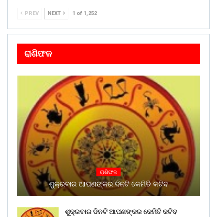
PREV
NEXT
1 of 1,252
ରାଶିଫଳ
ରାଶିଫଳ
ଶୁକ୍ରବାର ଆପଣଙ୍କର ଦିନଟି କେମିତି କଟିବ
ଶୁକ୍ରବାର ଦିନଟି ଆପଣଙ୍କର କେମିତି କଟିବ