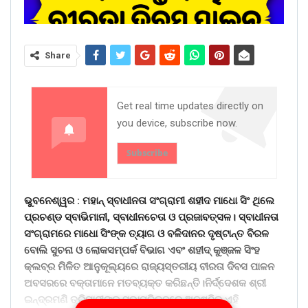
Share
Get real time updates directly on
you device, subscribe now.
Subscribe
ଭୁବନେଶ୍ୱର :
ମହାନ୍ ସ୍ବାଧୀନତା ସଂଗ୍ରାମୀ ଶହୀଦ ମାଧୋ ସିଂ ଥିଲେ
ପ୍ରଚଣ୍ଡ ସ୍ବାଭିମାନୀ, ସ୍ବାଧୀନଚେତା ଓ ପ୍ରଜାବତ୍ସଳ। ସ୍ବାଧୀନତା
ସଂଗ୍ରାମରେ ମାଧୋ ସିଂଙ୍କ ତ୍ୟାଗ ଓ ବଳିଦାନର ଦୃଷ୍ଟାନ୍ତ ବିରଳ
ବୋଲି ସୁଚନା ଓ ଲୋକସମ୍ପର୍କ ବିଭାଗ ଏବଂ ଶହୀଦ୍ କୁଞ୍ଜଳ ସିଂହ
କ୍ଲବ୍‌ର ମିଳିତ ଆନୁକୂଲ୍ୟରେ ରାଜ୍ୟସ୍ତରୀୟ ବୀରତା ଦିବସ ପାଳନ
ଅବସରରେ ବକ୍ତାମାନେ ମତବ୍ୟକ୍ତ କରିଛନ୍ତି।ନିର୍ଦ୍ଦେଶକ ଶ୍ରୀ
ଇନ୍ଦ୍ରମଣି ତ୍ରିପାଠୀଙ୍କ ସଭାପତିତ୍ବରେ ଅନୁଷ୍ଠିତ ଏହି