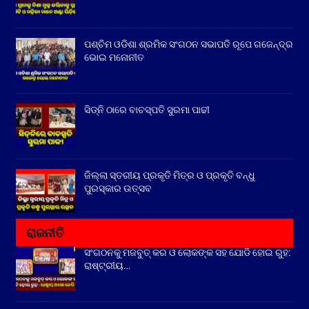
ପଶ୍ଚିମ ଓଡିଶା ଶ୍ରମିକ ସଂଗଠନ ସଭାପତି ରୂପେ ଗଜେନ୍ଦ୍ର
ଭୋଇ ମନୋନୀତ
ସିଡ୍‌ନି ଠାରେ ବାଚସ୍ପତି ସୁରମା ପାଢୀ
ଜିଲ୍ଲା ସ୍ତରୀୟ ପ୍ରକୃତି ମିତ୍ର ଓ ପ୍ରକୃତି ବନ୍ଧୁ
ପୁରସ୍କାର ଉତ୍ସବ
ରାଜନୀତି
ସଂଗଠନକୁ ମଜବୁତ୍ କର ଓ ଲୋକଙ୍କ ସହ ଯୋଡି ହୋଇ ରୁହ:
ରାଷ୍ଟ୍ରୀୟ…