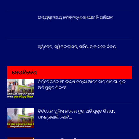
ରାଜ୍ୟସ୍ତରୀୟ ବେଞ୍ଚପ୍ରେସ ଖେଳାଳି ଘାସିରାମ
ସ୍ୱିଡେନ, ସ୍ୱିଜରଲାଣ୍ଡ, ସର୍ବିୟାଙ୍କ ସହଜ ବିଜୟ
ଦେଶବିଦେଶ
ତିର୍ତ୍ତୋଲରେ ୧୮ ଲକ୍ଷ ଟଙ୍କା ଆତ୍ମସାତ୍ ମାମଲା: ଦୁଇ
ଅଭିଯୁକ୍ତ ଗିରଫ
ତିର୍ତ୍ତୋଲ ପୁଲିସ ହାତରେ ଦୁଇ ଅଭିଯୁକ୍ତ ଗିରଫ,
ଆସନ୍ତାକାଲି କୋର୍ଟ…