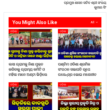
ପ୍ରମୁଖ ଶାସନ ସଚିବ ଶ୍ରୀ ସଂଜୟ
କୁମାର ସିଂ
You Might Also Like
All
ଓଡ଼ିଶା
ଓଡ଼ିଶା
ଲସା ଗ୍ରାମକୁ ନିଶା ମୁକ୍ତ
ପଶ୍ଚିମ ଓଡିଶା ଶ୍ରମିକ
କରିବାକୁ ଗ୍ରାମ୍ୟ କମିଟି ଓ
ସଂଗଠନ ସଭାପତି ରୂପେ
ମହିଳା ମାନେ ଅଣ୍ଟା ଭିଡ଼ିଲେ
ଗଜେନ୍ଦ୍ର ଭୋଇ ମନୋନୀତ
ଓଡ଼ିଶା
ଓଡ଼ିଶା