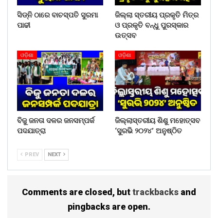
ସିଡ୍‌ନି ଠାରେ ବାଚସ୍ପତି ସୁରମା
ଜିଲ୍ଲା ସ୍ତରୀୟ ପ୍ରକୃତି ମିତ୍ର
ପାଢୀ
ଓ ପ୍ରକୃତି ବନ୍ଧୁ ପୁରସ୍କାର
ଉତ୍ସବ
ଓଡ଼ିଶା
ଓଡ଼ିଶା
ବିଜୁ ଜନତା ଦଳର ଜନସମ୍ପର୍କ
ଜିଲ୍ଲାସ୍ତରୀୟ ଶିଶୁ ମହୋତ୍ସବ
ପଦଯାତ୍ରା
‘ସୁରଭି ୨୦୨୪’ ଅନୁଷ୍ଠିତ
PREV
NEXT
Comments are closed, but
trackbacks
and
pingbacks are open.