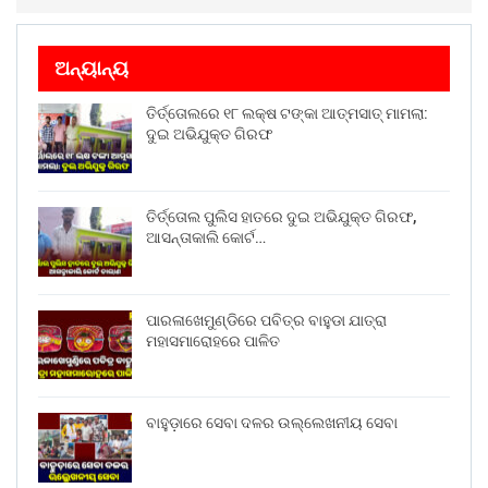
ଅନ୍ୟାନ୍ୟ
ତିର୍ତ୍ତୋଲରେ ୧୮ ଲକ୍ଷ ଟଙ୍କା ଆତ୍ମସାତ୍ ମାମଲା:
ଦୁଇ ଅଭିଯୁକ୍ତ ଗିରଫ
ତିର୍ତ୍ତୋଲ ପୁଲିସ ହାତରେ ଦୁଇ ଅଭିଯୁକ୍ତ ଗିରଫ,
ଆସନ୍ତାକାଲି କୋର୍ଟ…
ପାରଳାଖେମୁଣ୍ଡିରେ ପବିତ୍ର ବାହୁଡା ଯାତ୍ରା
ମହାସମାରୋହରେ ପାଳିତ
ବାହୁଡ଼ାରେ ସେବା ଦଳର ଉଲ୍ଲେଖନୀୟ ସେବା