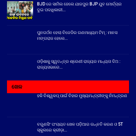
BJD ରେ ସାମିଲ ହେଲେ ଯାଜପୁର BJP ଯୁବ ମୋର୍ଚ୍ଚାର
ଦୁଇ ପଦାଧିକାରୀ…
ପୁନଗର୍ଠନ ହେଲା ବିଜେଡିର ଗଣମାଧ୍ୟମ ଟିମ୍ : ମାନସ
ମଙ୍ଗରାଜ ହେଲେ…
ଓଡ଼ିଶାକୁ ସ୍ୱତନ୍ତ୍ର ଶ୍ରେଣୀ ରାଜ୍ୟର ମାନ୍ୟତା ଦିଅ :
ରାଜ୍ୟସଭାରେ…
ଖେଳ
ହକି ବିଶ୍ୱକପ୍ ପାଇଁ ବିହାର ମୁଖ୍ୟମନ୍ତ୍ରୀଙ୍କୁ ନିମନ୍ତ୍ରଣ
ବରୁଣସିଂ ପଂଚାୟତ ଖେଳ ପଡ଼ିଆର ଉନ୍ନତି କରଣ ଓ 5T
ସ୍କୁଲରେ କ୍ରୀଡ଼ା…