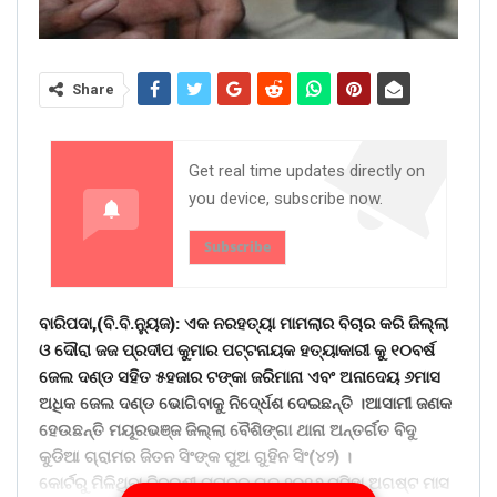
Share
Get real time updates directly on
you device, subscribe now.
Subscribe
ବାରିପଦା,(ବି.ବି.ନୁ୍ୟଜ): ଏକ ନରହତ୍ୟା ମାମଲାର ବିଚାର କରି ଜିଲ୍ଲା
ଓ ଦୌରା ଜଜ ପ୍ରଦୀପ କୁମାର ପଟ୍ଟନାୟକ ହତ୍ୟାକାରୀ କୁ ୧୦ବର୍ଷ
ଜେଲ ଦଣ୍ଡ ସହିତ ୫ହଜାର ଟଙ୍କା ଜରିମାନା ଏବଂ ଅନାଦେୟ ୬ମାସ
ଅଧିକ ଜେଲ ଦଣ୍ଡ ଭୋଗିବାକୁ ନିଦେ୍ର୍ଧଶ ଦେଇଛନ୍ତି ।ଆସାମୀ ଜଣକ
ହେଉଛନ୍ତି ମୟୂରଭଞ୍ଜ ଜିଲ୍ଲା ବୈଶିଙ୍ଗା ଥାନା ଅନ୍ତର୍ଗତ ବିଦୁ
କୁଡିଆ ଗ୍ରାମର ଜିତନ ସିଂଙ୍କ ପୁଅ ଗୁହିନ ସିଂ(୪୨) ।
କୋର୍ଟରୁ ମିଳିଥିବା ବିବରଣୀ ମୁତାବକ ଗତ ୨୦୧୬ ମସିହା ଅଗଷ୍ଟ ମାସ