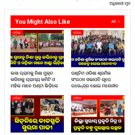
ଅଧିକାରୀ ମୃତ
Share on:
WhatsApp
You Might Also Like
All
ଓଡ଼ିଶା
ଓଡ଼ିଶା
ଲସା ଗ୍ରାମକୁ ନିଶା ମୁକ୍ତ
ପଶ୍ଚିମ ଓଡିଶା ଶ୍ରମିକ
କରିବାକୁ ଗ୍ରାମ୍ୟ କମିଟି ଓ
ସଂଗଠନ ସଭାପତି ରୂପେ
ମହିଳା ମାନେ ଅଣ୍ଟା ଭିଡ଼ିଲେ
ଗଜେନ୍ଦ୍ର ଭୋଇ ମନୋନୀତ
ଓଡ଼ିଶା
ଓଡ଼ିଶା