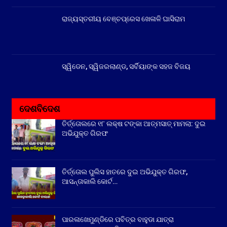
ରାଜ୍ୟସ୍ତରୀୟ ବେଞ୍ଚପ୍ରେସ ଖେଳାଳି ଘାସିରାମ
ସ୍ୱିଡେନ, ସ୍ୱିଜରଲାଣ୍ଡ, ସର୍ବିୟାଙ୍କ ସହଜ ବିଜୟ
ଦେଶବିଦେଶ
ତିର୍ତ୍ତୋଲରେ ୧୮ ଲକ୍ଷ ଟଙ୍କା ଆତ୍ମସାତ୍ ମାମଲା: ଦୁଇ
ଅଭିଯୁକ୍ତ ଗିରଫ
ତିର୍ତ୍ତୋଲ ପୁଲିସ ହାତରେ ଦୁଇ ଅଭିଯୁକ୍ତ ଗିରଫ,
ଆସନ୍ତାକାଲି କୋର୍ଟ…
ପାରଳାଖେମୁଣ୍ଡିରେ ପବିତ୍ର ବାହୁଡା ଯାତ୍ରା