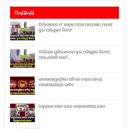
ଅନ୍ୟାନ୍ୟ
ତିର୍ତ୍ତୋଲରେ ୧୮ ଲକ୍ଷ ଟଙ୍କା ଆତ୍ମସାତ୍ ମାମଲା:
ଦୁଇ ଅଭିଯୁକ୍ତ ଗିରଫ
ତିର୍ତ୍ତୋଲ ପୁଲିସ ହାତରେ ଦୁଇ ଅଭିଯୁକ୍ତ ଗିରଫ,
ଆସନ୍ତାକାଲି କୋର୍ଟ…
ପାରଳାଖେମୁଣ୍ଡିରେ ପବିତ୍ର ବାହୁଡା ଯାତ୍ରା
ମହାସମାରୋହରେ ପାଳିତ
ବାହୁଡ଼ାରେ ସେବା ଦଳର ଉଲ୍ଲେଖନୀୟ ସେବା