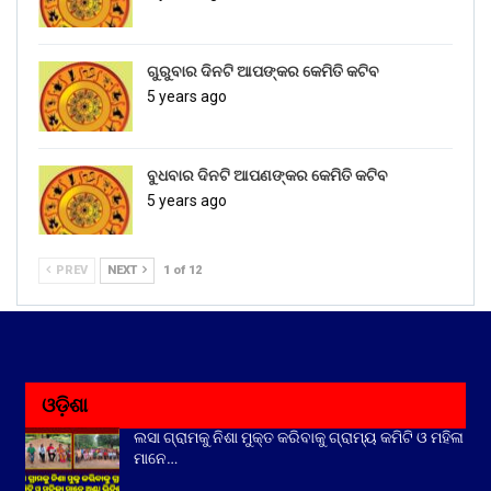
ଗୁରୁବାର ଦିନଟି ଆପଙ୍କର କେମିତି କଟିବ
5 years ago
ବୁଧବାର ଦିନଟି ଆପଣଙ୍କର କେମିତି କଟିବ
5 years ago
PREV
NEXT
1 of 12
ଓଡ଼ିଶା
ଲସା ଗ୍ରାମକୁ ନିଶା ମୁକ୍ତ କରିବାକୁ ଗ୍ରାମ୍ୟ କମିଟି ଓ ମହିଳା
ମାନେ…