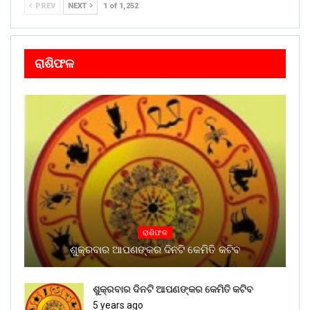
PREV
NEXT
1 of 1,252
ରାଶିଫଳ
ରାଶିଫଳ
ଶୁକ୍ରବାର ଆପଣଙ୍କର ଦିନଟି କେମିତି କଟିବ
ଶୁକ୍ରବାର ଦିନଟି ଆପଣଙ୍କର କେମିତି କଟିବ
5 years ago