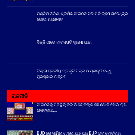
ପଶ୍ଚିମ ଓଡିଶା ଶ୍ରମିକ ସଂଗଠନ ସଭାପତି ରୂପେ ଗଜେନ୍ଦ୍ର
ଭୋଇ ମନୋନୀତ
ସିଡ୍‌ନି ଠାରେ ବାଚସ୍ପତି ସୁରମା ପାଢୀ
ଜିଲ୍ଲା ସ୍ତରୀୟ ପ୍ରକୃତି ମିତ୍ର ଓ ପ୍ରକୃତି ବନ୍ଧୁ
ପୁରସ୍କାର ଉତ୍ସବ
ରାଜନୀତି
ସଂଗଠନକୁ ମଜବୁତ୍ କର ଓ ଲୋକଙ୍କ ସହ ଯୋଡି ହୋଇ ରୁହ:
ରାଷ୍ଟ୍ରୀୟ…
BJD ରେ ସାମିଲ ହେଲେ ଯାଜପୁର BJP ଯୁବ ମୋର୍ଚ୍ଚାର