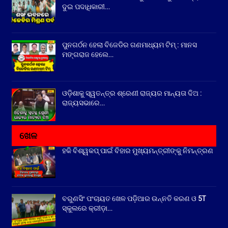
ଦୁଇ ପଦାଧିକାରୀ…
ପୁନଗର୍ଠନ ହେଲା ବିଜେଡିର ଗଣମାଧ୍ୟମ ଟିମ୍ : ମାନସ
ମଙ୍ଗରାଜ ହେଲେ…
ଓଡ଼ିଶାକୁ ସ୍ୱତନ୍ତ୍ର ଶ୍ରେଣୀ ରାଜ୍ୟର ମାନ୍ୟତା ଦିଅ :
ରାଜ୍ୟସଭାରେ…
ଖେଳ
ହକି ବିଶ୍ୱକପ୍ ପାଇଁ ବିହାର ମୁଖ୍ୟମନ୍ତ୍ରୀଙ୍କୁ ନିମନ୍ତ୍ରଣ
ବରୁଣସିଂ ପଂଚାୟତ ଖେଳ ପଡ଼ିଆର ଉନ୍ନତି କରଣ ଓ 5T
ସ୍କୁଲରେ କ୍ରୀଡ଼ା…