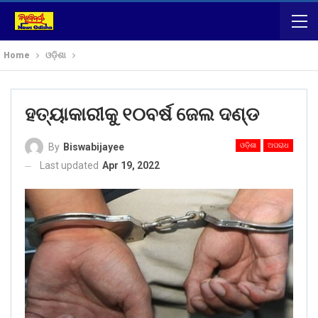
Home
ଓଡ଼ିଶା
ହତ୍ୟାକାରୀକୁ ୧୦ବର୍ଷ ଜେଲ ଦଣ୍ଡ
ଓଡ଼ିଶା
ଅପରାଧ
By
Biswabijayee
Last updated
Apr 19, 2022