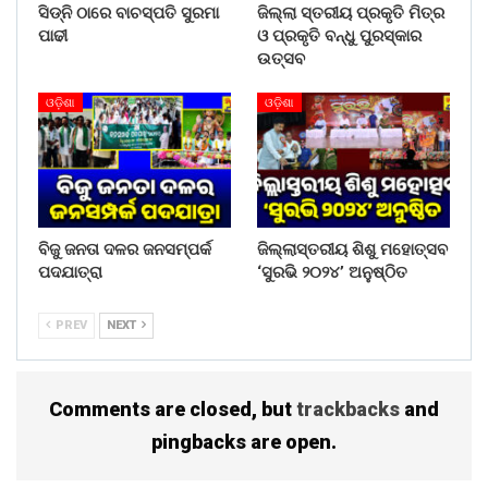
ସିଡ୍‌ନି ଠାରେ ବାଚସ୍ପତି ସୁରମା
ଜିଲ୍ଲା ସ୍ତରୀୟ ପ୍ରକୃତି ମିତ୍ର
ପାଢୀ
ଓ ପ୍ରକୃତି ବନ୍ଧୁ ପୁରସ୍କାର
ଉତ୍ସବ
ଓଡ଼ିଶା
ଓଡ଼ିଶା
ବିଜୁ ଜନତା ଦଳର ଜନସମ୍ପର୍କ
ଜିଲ୍ଲାସ୍ତରୀୟ ଶିଶୁ ମହୋତ୍ସବ
ପଦଯାତ୍ରା
‘ସୁରଭି ୨୦୨୪’ ଅନୁଷ୍ଠିତ
PREV
NEXT
Comments are closed, but
trackbacks
and
pingbacks are open.