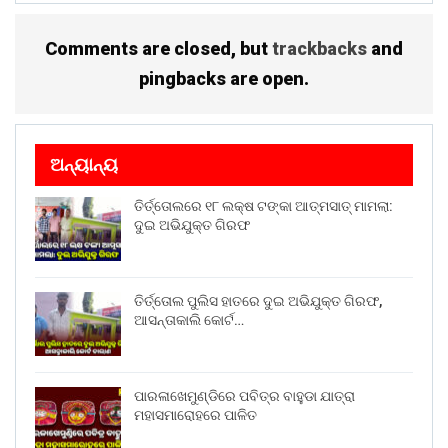
Comments are closed, but
trackbacks
and
pingbacks are open.
ଅନ୍ୟାନ୍ୟ
ତିର୍ତ୍ତୋଲରେ ୧୮ ଲକ୍ଷ ଟଙ୍କା ଆତ୍ମସାତ୍ ମାମଲା:
ଦୁଇ ଅଭିଯୁକ୍ତ ଗିରଫ
ତିର୍ତ୍ତୋଲ ପୁଲିସ ହାତରେ ଦୁଇ ଅଭିଯୁକ୍ତ ଗିରଫ,
ଆସନ୍ତାକାଲି କୋର୍ଟ…
ପାରଳାଖେମୁଣ୍ଡିରେ ପବିତ୍ର ବାହୁଡା ଯାତ୍ରା
ମହାସମାରୋହରେ ପାଳିତ