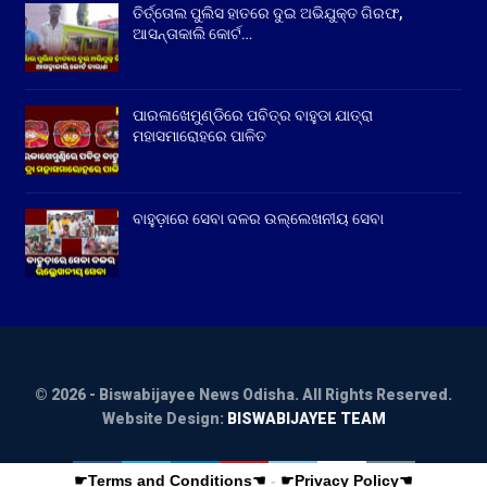
ତିର୍ତ୍ତୋଲ ପୁଲିସ ହାତରେ ଦୁଇ ଅଭିଯୁକ୍ତ ଗିରଫ,
ଆସନ୍ତାକାଲି କୋର୍ଟ…
ପାରଳାଖେମୁଣ୍ଡିରେ ପବିତ୍ର ବାହୁଡା ଯାତ୍ରା
ମହାସମାରୋହରେ ପାଳିତ
ବାହୁଡ଼ାରେ ସେବା ଦଳର ଉଲ୍ଲେଖନୀୟ ସେବା
© 2026 - Biswabijayee News Odisha. All Rights Reserved.
Website Design:
BISWABIJAYEE TEAM
☛Terms and Conditions☚
-
☛Privacy Policy☚