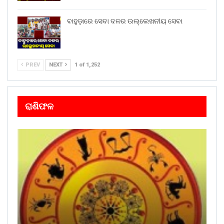
ବାହୁଡ଼ାରେ ସେବା ଦଳର ଉଲ୍ଲେଖନୀୟ ସେବା
PREV
NEXT
1 of 1,252
ରାଶିଫଳ