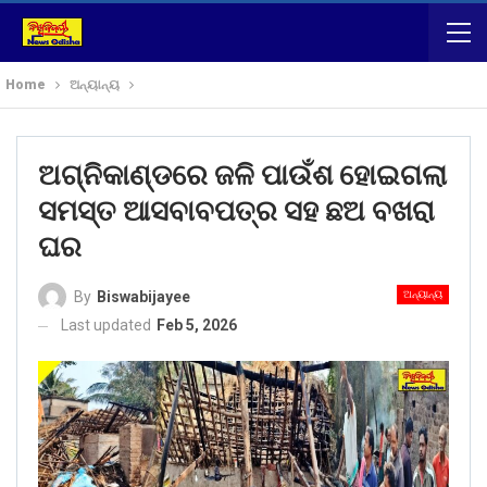
Home
ଅନ୍ୟାନ୍ୟ
ଅଗ୍ନିକାଣ୍ଡରେ ଜଳି ପାଉଁଶ ହୋଇଗଲା
ସମସ୍ତ ଆସବାବପତ୍ର ସହ ଛଅ ବଖରା
ଘର
ଅନ୍ୟାନ୍ୟ
By
Biswabijayee
Last updated
Feb 5, 2026