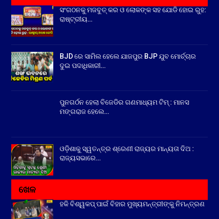
ସଂଗଠନକୁ ମଜବୁତ୍ କର ଓ ଲୋକଙ୍କ ସହ ଯୋଡି ହୋଇ ରୁହ:
ରାଷ୍ଟ୍ରୀୟ…
BJD ରେ ସାମିଲ ହେଲେ ଯାଜପୁର BJP ଯୁବ ମୋର୍ଚ୍ଚାର
ଦୁଇ ପଦାଧିକାରୀ…
ପୁନଗର୍ଠନ ହେଲା ବିଜେଡିର ଗଣମାଧ୍ୟମ ଟିମ୍ : ମାନସ
ମଙ୍ଗରାଜ ହେଲେ…
ଓଡ଼ିଶାକୁ ସ୍ୱତନ୍ତ୍ର ଶ୍ରେଣୀ ରାଜ୍ୟର ମାନ୍ୟତା ଦିଅ :
ରାଜ୍ୟସଭାରେ…
ଖେଳ
ହକି ବିଶ୍ୱକପ୍ ପାଇଁ ବିହାର ମୁଖ୍ୟମନ୍ତ୍ରୀଙ୍କୁ ନିମନ୍ତ୍ରଣ