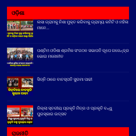
ଓଡ଼ିଶା
ଲସା ଗ୍ରାମକୁ ନିଶା ମୁକ୍ତ କରିବାକୁ ଗ୍ରାମ୍ୟ କମିଟି ଓ ମହିଳା
ମାନେ…
ପଶ୍ଚିମ ଓଡିଶା ଶ୍ରମିକ ସଂଗଠନ ସଭାପତି ରୂପେ ଗଜେନ୍ଦ୍ର
ଭୋଇ ମନୋନୀତ
ସିଡ୍‌ନି ଠାରେ ବାଚସ୍ପତି ସୁରମା ପାଢୀ
ଜିଲ୍ଲା ସ୍ତରୀୟ ପ୍ରକୃତି ମିତ୍ର ଓ ପ୍ରକୃତି ବନ୍ଧୁ
ପୁରସ୍କାର ଉତ୍ସବ
ରାଜନୀତି