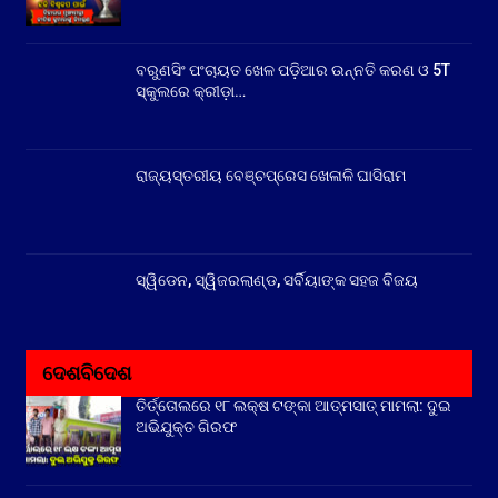
ବରୁଣସିଂ ପଂଚାୟତ ଖେଳ ପଡ଼ିଆର ଉନ୍ନତି କରଣ ଓ 5T
ସ୍କୁଲରେ କ୍ରୀଡ଼ା…
ରାଜ୍ୟସ୍ତରୀୟ ବେଞ୍ଚପ୍ରେସ ଖେଳାଳି ଘାସିରାମ
ସ୍ୱିଡେନ, ସ୍ୱିଜରଲାଣ୍ଡ, ସର୍ବିୟାଙ୍କ ସହଜ ବିଜୟ
ଦେଶବିଦେଶ
ତିର୍ତ୍ତୋଲରେ ୧୮ ଲକ୍ଷ ଟଙ୍କା ଆତ୍ମସାତ୍ ମାମଲା: ଦୁଇ
ଅଭିଯୁକ୍ତ ଗିରଫ