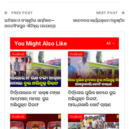
PREV POST
NEXT POST
ଇତିହାସ ଓ ସଂସ୍କୃତିର ସମ୍ମିଳନ—
ସଚେତନତା କାର୍ଯ୍ୟକ୍ରମ ଅନୁଷ୍ଠିତ
ଜଗତସିଂହପୁର ଐତିହ୍ୟ ପଦଯାତ୍ରା
You Might Also Like
All
ଅନ୍ୟାନ୍ୟ
ଅନ୍ୟାନ୍ୟ
ତିର୍ତ୍ତୋଲରେ ୧୮ ଲକ୍ଷ ଟଙ୍କା
ତିର୍ତ୍ତୋଲ ପୁଲିସ ହାତରେ ଦୁଇ
ଆତ୍ମସାତ୍ ମାମଲା: ଦୁଇ
ଅଭିଯୁକ୍ତ ଗିରଫ,
ଅଭିଯୁକ୍ତ ଗିରଫ
ଆସନ୍ତାକାଲି କୋର୍ଟ ଚାଲାଣ
ଅନ୍ୟାନ୍ୟ
ଅନ୍ୟାନ୍ୟ