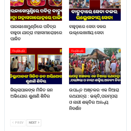
ପାରଳାଖେମୁଣ୍ଡିରେ ପବିତ୍ର
ବାହୁଡ଼ାରେ ସେବା ଦଳର
ବାହୁଡା ଯାତ୍ରା ମହାସମାରୋହରେ
ଉଲ୍ଲେଖନୀୟ ସେବା
ପାଳିତ
ଅନ୍ୟାନ୍ୟ
ଅନ୍ୟାନ୍ୟ
ଜିଲ୍ଲାପାଳଙ୍କ ମିଳିତ ଜନ
ଉପାନ୍ତ ଅଞ୍ଚଳର ଏକ ନିଆରା
ଅଭିଯୋଗ ଶୁଣାଣି ଶିବିର
ରଥଯାତ୍ରା : ଭକ୍ତି,ପରମ୍ପରା
ଓ ନାରୀ ଶକ୍ତିର ଅନନ୍ୟ
ନିଦର୍ଶନ
PREV
NEXT