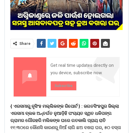
Share
Get real time updates directly on
you device, subscribe now.
Subscribe
{ ଏରସମାରୁ ନୃସିଂହ ମଲ୍ଲିକଙ୍କ ରିପୋର୍ଟ } :
ଜଗତସିଂହପୁର ଜିଲ୍ଲା
ଏରସମା ବ୍ଲକ ଅନ୍ତର୍ଗତ ନୁଆଡ଼ିହି ପଂଚାୟତ ସ୍ଥିତ ଧଳିପଙ୍ଗ
ଗ୍ରାମର ଗୌରହରି ମଲିକଙ୍କ ଘରେ ଗତକାଲି ପ୍ରାୟ ରାତି
୧୧:୩୦ରେ କୌଣସି କାରଣରୁ ନିଆଁ ଲାଗି ଛଅ ବଖରା ଘର, ୫୦ ବସ୍ତା