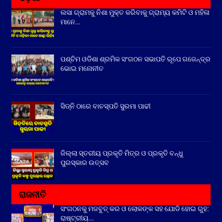
ଲସା ଗ୍ରାମକୁ ନିଶା ମୁକ୍ତ କରିବାକୁ ଗ୍ରାମ୍ୟ କମିଟି ଓ ମହିଳା
ମାନେ…
ପଶ୍ଚିମ ଓଡିଶା ଶ୍ରମିକ ସଂଗଠନ ସଭାପତି ରୂପେ ଗଜେନ୍ଦ୍ର
ଭୋଇ ମନୋନୀତ
ସିଡ୍‌ନି ଠାରେ ବାଚସ୍ପତି ସୁରମା ପାଢୀ
ଜିଲ୍ଲା ସ୍ତରୀୟ ପ୍ରକୃତି ମିତ୍ର ଓ ପ୍ରକୃତି ବନ୍ଧୁ
ପୁରସ୍କାର ଉତ୍ସବ
ରାଜନୀତି
ସଂଗଠନକୁ ମଜବୁତ୍ କର ଓ ଲୋକଙ୍କ ସହ ଯୋଡି ହୋଇ ରୁହ:
ରାଷ୍ଟ୍ରୀୟ…