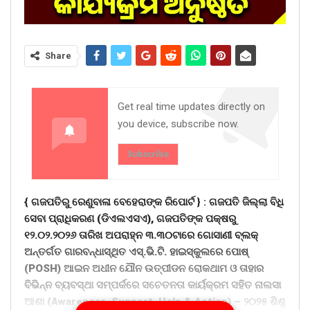
Share
Get real time updates directly on
you device, subscribe now.
Subscribe
{ ଗଜପତିରୁ ରେଣୁବାଳା ବେହେରାଙ୍କ ରିପୋର୍ଟ } :
ଗଜପତି ଜିଲ୍ଲା ବିଧି
ସେବା ପ୍ରାଧିକରଣ (ଡିଏଲଏସଏ), ଗଜପତିଙ୍କ ପକ୍ଷରୁ
୧୨.୦୨.୨୦୨୬ ତାରିଖ ଅପରାହ୍ନ ୩.୩୦ଟାରେ ଗୋସାଣୀ ବ୍ଲକ୍‌
ଅନ୍ତର୍ଗତ ଗାରବନ୍ଧାସ୍ଥିତ ଏସ୍‌.ଭି.ଟି. ହାଇସ୍କୁଲରେ ପୋଷ୍
(POSH) ଆଇନ ଅଧୀନ ଯୌନ ଉତ୍ପୀଡନ ରୋକଥାମ ଓ ତାହାର
ବିଭିନ୍ନ ବ୍ୟବସ୍ଥା ସମ୍ପର୍କରେ ସଚେତନତା କାର୍ୟକ୍ରମ ସହିତ ନାଲସା
ଆଶା (Awareness, Support, Help & Action) – ୨୦୨୫ ଶିଶୁ