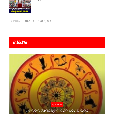
PREV
NEXT
1 of 1,252
ରାଶିଫଳ
ରାଶିଫଳ
ଶୁକ୍ରବାର ଆପଣଙ୍କର ଦିନଟି କେମିତି କଟିବ