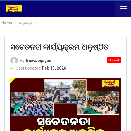
Home
ଅନ୍ୟାନ୍ୟ
ସଚେତନତା କାର୍ଯ୍ୟକ୍ରମ ଅନୁଷ୍ଠିତ
ଅନ୍ୟାନ୍ୟ
By
Biswabijayee
Last updated
Feb 13, 2026