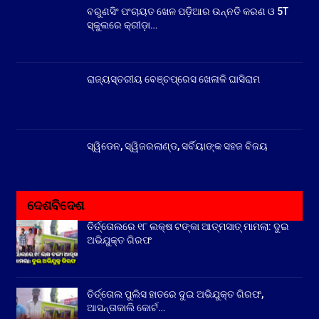
ବରୁଣସିଂ ପଂଚାୟତ ଖେଳ ପଡ଼ିଆର ଉନ୍ନତି କରଣ ଓ 5T
ସ୍କୁଲରେ କ୍ରୀଡ଼ା…
ରାଜ୍ୟସ୍ତରୀୟ ବେଞ୍ଚପ୍ରେସ ଖେଳାଳି ଘାସିରାମ
ସ୍ୱିଡେନ, ସ୍ୱିଜରଲାଣ୍ଡ, ସର୍ବିୟାଙ୍କ ସହଜ ବିଜୟ
ଦେଶବିଦେଶ
ତିର୍ତ୍ତୋଲରେ ୧୮ ଲକ୍ଷ ଟଙ୍କା ଆତ୍ମସାତ୍ ମାମଲା: ଦୁଇ
ଅଭିଯୁକ୍ତ ଗିରଫ
ତିର୍ତ୍ତୋଲ ପୁଲିସ ହାତରେ ଦୁଇ ଅଭିଯୁକ୍ତ ଗିରଫ,
ଆସନ୍ତାକାଲି କୋର୍ଟ…