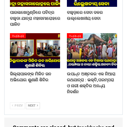
ପାରଳାଖେମୁଣ୍ଡିରେ ପବିତ୍ର
ବାହୁଡ଼ାରେ ସେବା ଦଳର
ବାହୁଡା ଯାତ୍ରା ମହାସମାରୋହରେ
ଉଲ୍ଲେଖନୀୟ ସେବା
ପାଳିତ
ଅନ୍ୟାନ୍ୟ
ଅନ୍ୟାନ୍ୟ
ଜିଲ୍ଲାପାଳଙ୍କ ମିଳିତ ଜନ
ଉପାନ୍ତ ଅଞ୍ଚଳର ଏକ ନିଆରା
ଅଭିଯୋଗ ଶୁଣାଣି ଶିବିର
ରଥଯାତ୍ରା : ଭକ୍ତି,ପରମ୍ପରା
ଓ ନାରୀ ଶକ୍ତିର ଅନନ୍ୟ
ନିଦର୍ଶନ
PREV
NEXT