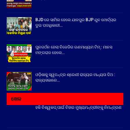
BJD ରେ ସାମିଲ ହେଲେ ଯାଜପୁର BJP ଯୁବ ମୋର୍ଚ୍ଚାର
ଦୁଇ ପଦାଧିକାରୀ…
ପୁନଗର୍ଠନ ହେଲା ବିଜେଡିର ଗଣମାଧ୍ୟମ ଟିମ୍ : ମାନସ
ମଙ୍ଗରାଜ ହେଲେ…
ଓଡ଼ିଶାକୁ ସ୍ୱତନ୍ତ୍ର ଶ୍ରେଣୀ ରାଜ୍ୟର ମାନ୍ୟତା ଦିଅ :
ରାଜ୍ୟସଭାରେ…
ଖେଳ
ହକି ବିଶ୍ୱକପ୍ ପାଇଁ ବିହାର ମୁଖ୍ୟମନ୍ତ୍ରୀଙ୍କୁ ନିମନ୍ତ୍ରଣ