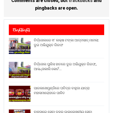
Comments are closed, but
trackbacks
and
pingbacks are open.
ଅନ୍ୟାନ୍ୟ
ତିର୍ତ୍ତୋଲରେ ୧୮ ଲକ୍ଷ ଟଙ୍କା ଆତ୍ମସାତ୍ ମାମଲା:
ଦୁଇ ଅଭିଯୁକ୍ତ ଗିରଫ
ତିର୍ତ୍ତୋଲ ପୁଲିସ ହାତରେ ଦୁଇ ଅଭିଯୁକ୍ତ ଗିରଫ,
ଆସନ୍ତାକାଲି କୋର୍ଟ…
ପାରଳାଖେମୁଣ୍ଡିରେ ପବିତ୍ର ବାହୁଡା ଯାତ୍ରା
ମହାସମାରୋହରେ ପାଳିତ
ବାହୁଡ଼ାରେ ସେବା ଦଳର ଉଲ୍ଲେଖନୀୟ ସେବା