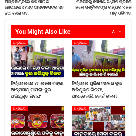
ଅଗ୍ନିକାଣ୍ଡରେ ଜଳି ପାଉଁଶ
ଗଜପତିରୁ ପୋଷ୍ୟ ସନ୍ତାନ ଗ୍ରହଣ
ହୋଇଗଲା ସମସ୍ତ ଆସବାବପତ୍ର ସହ
କଲେ ପଶ୍ଚିମବଙ୍ଗ ରାଜ୍ୟର ଏକକ
ଛଅ ବଖରା ଘର
ମାତୃ ପରିବାର
You Might Also Like
All
ଅନ୍ୟାନ୍ୟ
ଅନ୍ୟାନ୍ୟ
ତିର୍ତ୍ତୋଲରେ ୧୮ ଲକ୍ଷ ଟଙ୍କା
ତିର୍ତ୍ତୋଲ ପୁଲିସ ହାତରେ ଦୁଇ
ଆତ୍ମସାତ୍ ମାମଲା: ଦୁଇ
ଅଭିଯୁକ୍ତ ଗିରଫ,
ଅଭିଯୁକ୍ତ ଗିରଫ
ଆସନ୍ତାକାଲି କୋର୍ଟ ଚାଲାଣ
ଅନ୍ୟାନ୍ୟ
ଅନ୍ୟାନ୍ୟ