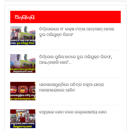
ଅନ୍ୟାନ୍ୟ
ତିର୍ତ୍ତୋଲରେ ୧୮ ଲକ୍ଷ ଟଙ୍କା ଆତ୍ମସାତ୍ ମାମଲା:
ଦୁଇ ଅଭିଯୁକ୍ତ ଗିରଫ
ତିର୍ତ୍ତୋଲ ପୁଲିସ ହାତରେ ଦୁଇ ଅଭିଯୁକ୍ତ ଗିରଫ,
ଆସନ୍ତାକାଲି କୋର୍ଟ…
ପାରଳାଖେମୁଣ୍ଡିରେ ପବିତ୍ର ବାହୁଡା ଯାତ୍ରା
ମହାସମାରୋହରେ ପାଳିତ
ବାହୁଡ଼ାରେ ସେବା ଦଳର ଉଲ୍ଲେଖନୀୟ ସେବା