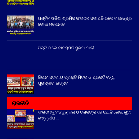
ପଶ୍ଚିମ ଓଡିଶା ଶ୍ରମିକ ସଂଗଠନ ସଭାପତି ରୂପେ ଗଜେନ୍ଦ୍ର
ଭୋଇ ମନୋନୀତ
ସିଡ୍‌ନି ଠାରେ ବାଚସ୍ପତି ସୁରମା ପାଢୀ
ଜିଲ୍ଲା ସ୍ତରୀୟ ପ୍ରକୃତି ମିତ୍ର ଓ ପ୍ରକୃତି ବନ୍ଧୁ
ପୁରସ୍କାର ଉତ୍ସବ
ରାଜନୀତି
ସଂଗଠନକୁ ମଜବୁତ୍ କର ଓ ଲୋକଙ୍କ ସହ ଯୋଡି ହୋଇ ରୁହ:
ରାଷ୍ଟ୍ରୀୟ…