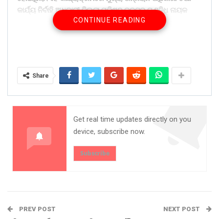
କାର୍ଯ୍ୟ ନିର୍ବାହି ଅଧିକାରୀ ଜିଲ୍ଲା ପରିଷଦ ଡକ୍ଟର ଗୁଣନିଧି ନାୟକ
CONTINUE READING
ଜିଲ୍ଲା ଶିକ୍ଷା ଅଧିକାରୀ ମାୟା ଧର ସାହୁ ପାତାଞ୍ଜଳି ଯୋଗ ଗୁରୁ
ପ୍ରମୁଖ ଉପସ୍ଥିତ ରହି ଯୋଗ ଅଭ୍ୟାସ କରିଥିଲେ। ସୁରେନ୍ଦ୍ର ରଥ
ଯୋଗ ଗୁରୁ ରୂପରେ ଯୋଗ ଶିକ୍ଷା ପ୍ରଦାନ କରିଥିଲେ।ଏହି
କାର୍ଯ୍ୟକ୍ରମ ରେ ଜିଲ୍ଲା କ୍ରୀଡ଼ା ଶିକ୍ଷକ ସୁରେନ୍ଦ୍ର
ପାତ୍ର,ଲିଙ୍ଗରାଜ ସାହୁ,କିଶୋର ସାମଲ ଓ ଧୀରେନ ସାମଲ ପ୍ରମୁଖ
Share
ସହଯୋଗ କରିଥିଲେ।
Share on:
WhatsApp
Get real time updates directly on you
device, subscribe now.
Subscribe
PREV POST
NEXT POST