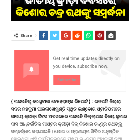
Share
Get real time updates directly on
you device, subscribe now.
Subscribe
{ ଗଜପତିରୁ ରେଣୁବାଳା ବେହେରାଙ୍କ ରିପୋର୍ଟ } :
ଗଜପତି ଜିଲ୍ଲା
ସଦର ମହକୁମା ପାରଳାଖେମୁଣ୍ଡି ସ୍ଥିତ ଇଣ୍ଡୋର ଷ୍ଟାଡିୟମରେ
ଜାତୀୟ କ୍ରୀଡ଼ା ଦିବସ ଅବସରରେ ଗଜପତି ଜିଲ୍ଲାପାଳ ବିଜୟ କୁମାର
ଦାସ ଆନ୍ତର୍ଜାତିକ ମାଷ୍ଟର କ୍ରୀଡ଼ା ବିତ୍ କିଶୋର ଚନ୍ଦ୍ର ରଥଙ୍କୁ
ସମ୍ବର୍ଦ୍ଧନା କରାଯାଇଛି। ଯୋଗ ଓ ପ୍ରାଣାୟମ ଶିବିର ଅନୁଷ୍ଠିତ
ହୋଇଥିଲା।ଏହି କାର୍ଯ୍ୟକ୍ରମରେ ମୁଖ୍ୟ ଉନ୍ନୟନ ଅଧିକାରୀ ତଥା