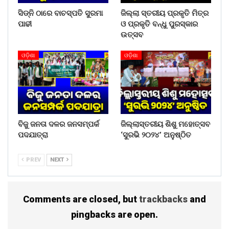
ସିଡ୍‌ନି ଠାରେ ବାଚସ୍ପତି ସୁରମା
ଜିଲ୍ଲା ସ୍ତରୀୟ ପ୍ରକୃତି ମିତ୍ର
ପାଢୀ
ଓ ପ୍ରକୃତି ବନ୍ଧୁ ପୁରସ୍କାର
ଉତ୍ସବ
ଓଡ଼ିଶା
ଓଡ଼ିଶା
ବିଜୁ ଜନତା ଦଳର ଜନସମ୍ପର୍କ
ଜିଲ୍ଲାସ୍ତରୀୟ ଶିଶୁ ମହୋତ୍ସବ
ପଦଯାତ୍ରା
‘ସୁରଭି ୨୦୨୪’ ଅନୁଷ୍ଠିତ
PREV
NEXT
Comments are closed, but
trackbacks
and
pingbacks are open.