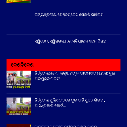
ରାଜ୍ୟସ୍ତରୀୟ ବେଞ୍ଚପ୍ରେସ ଖେଳାଳି ଘାସିରାମ
ସ୍ୱିଡେନ, ସ୍ୱିଜରଲାଣ୍ଡ, ସର୍ବିୟାଙ୍କ ସହଜ ବିଜୟ
ଦେଶବିଦେଶ
ତିର୍ତ୍ତୋଲରେ ୧୮ ଲକ୍ଷ ଟଙ୍କା ଆତ୍ମସାତ୍ ମାମଲା: ଦୁଇ
ଅଭିଯୁକ୍ତ ଗିରଫ
ତିର୍ତ୍ତୋଲ ପୁଲିସ ହାତରେ ଦୁଇ ଅଭିଯୁକ୍ତ ଗିରଫ,
ଆସନ୍ତାକାଲି କୋର୍ଟ…
ପାରଳାଖେମୁଣ୍ଡିରେ ପବିତ୍ର ବାହୁଡା ଯାତ୍ରା