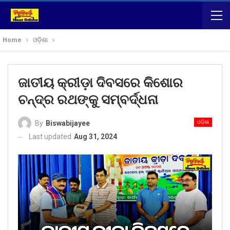
Home
ଓଡ଼ିଶା
ଜାତୀୟ କ୍ରୀଡ଼ା ଦିବସରେ କିଶୋର
ଚନ୍ଦ୍ର ରଥଙ୍କୁ ସମ୍ବର୍ଦ୍ଧନା
ଓଡ଼ିଶା
By
Biswabijayee
Last updated
Aug 31, 2024