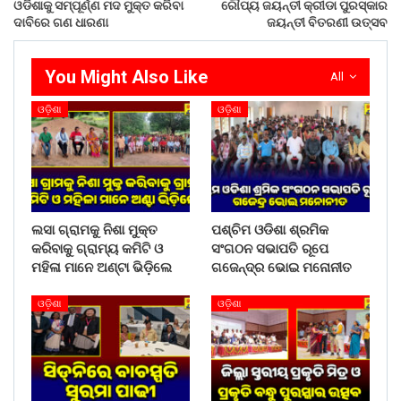
ଓଡିଶାକୁ ସମ୍ପୂର୍ଣ୍ଣ ମଦ ମୁକ୍ତ କରିବା
ରୌପ୍ୟ ଜୟନ୍ତୀ କ୍ରୀଡା ପୁରସ୍କାର
ଦାବିରେ ଗଣ ଧାରଣା
ଜୟନ୍ତୀ ବିତରଣୀ ଉତ୍ସବ
You Might Also Like
All
ଓଡ଼ିଶା
ଓଡ଼ିଶା
ଲସା ଗ୍ରାମକୁ ନିଶା ମୁକ୍ତ
ପଶ୍ଚିମ ଓଡିଶା ଶ୍ରମିକ
କରିବାକୁ ଗ୍ରାମ୍ୟ କମିଟି ଓ
ସଂଗଠନ ସଭାପତି ରୂପେ
ମହିଳା ମାନେ ଅଣ୍ଟା ଭିଡ଼ିଲେ
ଗଜେନ୍ଦ୍ର ଭୋଇ ମନୋନୀତ
ଓଡ଼ିଶା
ଓଡ଼ିଶା