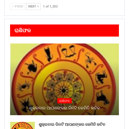
PREV
NEXT
1 of 1,252
ରାଶିଫଳ
ରାଶିଫଳ
ଶୁକ୍ରବାର ଆପଣଙ୍କର ଦିନଟି କେମିତି କଟିବ
ଶୁକ୍ରବାର ଦିନଟି ଆପଣଙ୍କର କେମିତି କଟିବ