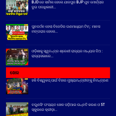
BJD ରେ ସାମିଲ ହେଲେ ଯାଜପୁର BJP ଯୁବ ମୋର୍ଚ୍ଚାର
ଦୁଇ ପଦାଧିକାରୀ…
ପୁନଗର୍ଠନ ହେଲା ବିଜେଡିର ଗଣମାଧ୍ୟମ ଟିମ୍ : ମାନସ
ମଙ୍ଗରାଜ ହେଲେ…
ଓଡ଼ିଶାକୁ ସ୍ୱତନ୍ତ୍ର ଶ୍ରେଣୀ ରାଜ୍ୟର ମାନ୍ୟତା ଦିଅ :
ରାଜ୍ୟସଭାରେ…
ଖେଳ
ହକି ବିଶ୍ୱକପ୍ ପାଇଁ ବିହାର ମୁଖ୍ୟମନ୍ତ୍ରୀଙ୍କୁ ନିମନ୍ତ୍ରଣ
ବରୁଣସିଂ ପଂଚାୟତ ଖେଳ ପଡ଼ିଆର ଉନ୍ନତି କରଣ ଓ 5T
ସ୍କୁଲରେ କ୍ରୀଡ଼ା…