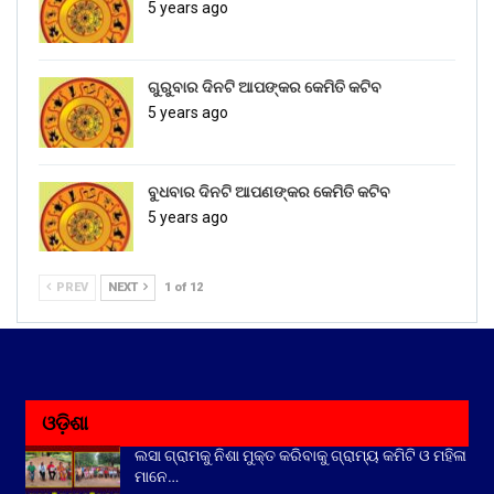
5 years ago
ଗୁରୁବାର ଦିନଟି ଆପଙ୍କର କେମିତି କଟିବ
5 years ago
ବୁଧବାର ଦିନଟି ଆପଣଙ୍କର କେମିତି କଟିବ
5 years ago
PREV
NEXT
1 of 12
ଓଡ଼ିଶା
ଲସା ଗ୍ରାମକୁ ନିଶା ମୁକ୍ତ କରିବାକୁ ଗ୍ରାମ୍ୟ କମିଟି ଓ ମହିଳା
ମାନେ…