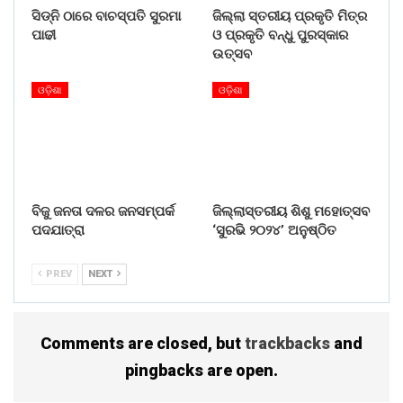
ସିଡ୍‌ନି ଠାରେ ବାଚସ୍ପତି ସୁରମା
ଜିଲ୍ଲା ସ୍ତରୀୟ ପ୍ରକୃତି ମିତ୍ର
ପାଢୀ
ଓ ପ୍ରକୃତି ବନ୍ଧୁ ପୁରସ୍କାର
ଉତ୍ସବ
ଓଡ଼ିଶା
ଓଡ଼ିଶା
ବିଜୁ ଜନତା ଦଳର ଜନସମ୍ପର୍କ
ଜିଲ୍ଲାସ୍ତରୀୟ ଶିଶୁ ମହୋତ୍ସବ
ପଦଯାତ୍ରା
‘ସୁରଭି ୨୦୨୪’ ଅନୁଷ୍ଠିତ
PREV
NEXT
Comments are closed, but
trackbacks
and
pingbacks are open.