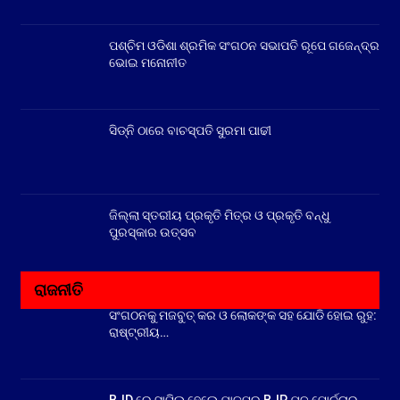
ପଶ୍ଚିମ ଓଡିଶା ଶ୍ରମିକ ସଂଗଠନ ସଭାପତି ରୂପେ ଗଜେନ୍ଦ୍ର
ଭୋଇ ମନୋନୀତ
ସିଡ୍‌ନି ଠାରେ ବାଚସ୍ପତି ସୁରମା ପାଢୀ
ଜିଲ୍ଲା ସ୍ତରୀୟ ପ୍ରକୃତି ମିତ୍ର ଓ ପ୍ରକୃତି ବନ୍ଧୁ
ପୁରସ୍କାର ଉତ୍ସବ
ରାଜନୀତି
ସଂଗଠନକୁ ମଜବୁତ୍ କର ଓ ଲୋକଙ୍କ ସହ ଯୋଡି ହୋଇ ରୁହ:
ରାଷ୍ଟ୍ରୀୟ…
BJD ରେ ସାମିଲ ହେଲେ ଯାଜପୁର BJP ଯୁବ ମୋର୍ଚ୍ଚାର