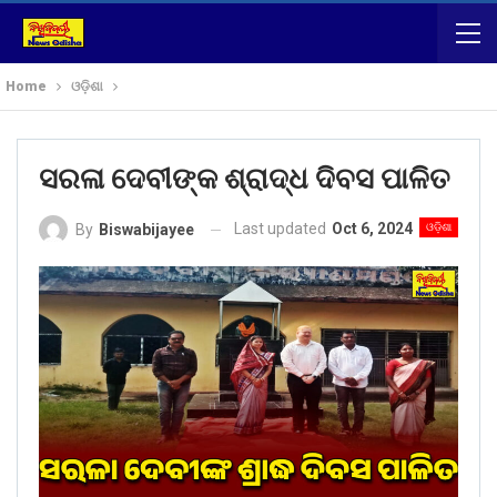
Home
ଓଡ଼ିଶା
ସରଳା ଦେବୀଙ୍କ ଶ୍ରାଦ୍ଧ ଦିବସ ପାଳିତ
Last updated
Oct 6, 2024
ଓଡ଼ିଶା
By
Biswabijayee