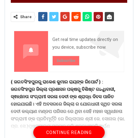
Share
Get real time updates directly on
you device, subscribe now.
Subscribe
{ ଜଗତସିଂହପୁରରୁ ରାକେଶ କୁମାର ରାୟଙ୍କ ରିପୋର୍ଟ } :
ଜଗତସିଂହପୁର ଜିଲ୍ଲା ପ୍ରଶାସନ ପକ୍ଷରୁ ବିଶିଷ୍ଟ ଗାନ୍ଧିବାଦୀ,
ସ୍ଵାଧୀନତା ସଂଗ୍ରାମୀ ସରଳା ଦେବୀ ଙ୍କ ଶ୍ରାଦ୍ଧ ଦିବସ ପାଳିତ
ହୋଇଯାଇଛି। ଏହି ଅବସରରେ ଜିଲ୍ଲା ର ଯୋଗଧାରୀ ସ୍ଥିତ ସରଳା
ଦେବୀ କଲ୍ୟାଣ ମଣ୍ଡପ ପରିସର ରେ ଥିବା ସେହି ମହାନ ସ୍ୱାଧୀନତା
ସଂଗ୍ରାମୀ ଙ୍କ ପ୍ରତିମୂର୍ତ୍ତି ରେ ଜିଲ୍ଲାପାଳ ଶ୍ରୀ ଜେ. ସୋନାଲ (ଭା.
ପ୍ର. ସେ.)ପୁଷ୍ପମାଲ୍ୟ ପ୍ରଦାନ କରି ଶ୍ରଦ୍ଧାଞ୍ଜଳି ଅର୍ପଣ
CONTINUE READING
କରିଥିଲେ। ମା ସରଳା ଦେବୀ ୧୯୦୪ ମସିହା ଅଗଷ୍ଟ ମାସ ୯ତାରିଖ ରେ