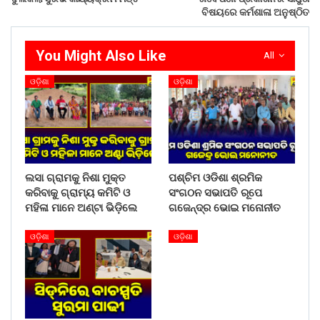
ବିଷୟରେ କର୍ମଶାଳା ଅନୁଷ୍ଠିତ
You Might Also Like
All
ଓଡ଼ିଶା
ଓଡ଼ିଶା
ଲସା ଗ୍ରାମକୁ ନିଶା ମୁକ୍ତ
ପଶ୍ଚିମ ଓଡିଶା ଶ୍ରମିକ
କରିବାକୁ ଗ୍ରାମ୍ୟ କମିଟି ଓ
ସଂଗଠନ ସଭାପତି ରୂପେ
ମହିଳା ମାନେ ଅଣ୍ଟା ଭିଡ଼ିଲେ
ଗଜେନ୍ଦ୍ର ଭୋଇ ମନୋନୀତ
ଓଡ଼ିଶା
ଓଡ଼ିଶା