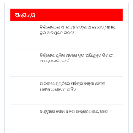
ଅନ୍ୟାନ୍ୟ
ତିର୍ତ୍ତୋଲରେ ୧୮ ଲକ୍ଷ ଟଙ୍କା ଆତ୍ମସାତ୍ ମାମଲା:
ଦୁଇ ଅଭିଯୁକ୍ତ ଗିରଫ
ତିର୍ତ୍ତୋଲ ପୁଲିସ ହାତରେ ଦୁଇ ଅଭିଯୁକ୍ତ ଗିରଫ,
ଆସନ୍ତାକାଲି କୋର୍ଟ…
ପାରଳାଖେମୁଣ୍ଡିରେ ପବିତ୍ର ବାହୁଡା ଯାତ୍ରା
ମହାସମାରୋହରେ ପାଳିତ
ବାହୁଡ଼ାରେ ସେବା ଦଳର ଉଲ୍ଲେଖନୀୟ ସେବା