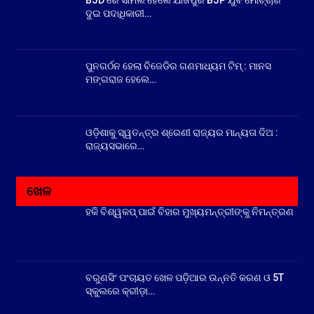
ଦୁଇ ପଦାଧିକାରୀ…
ପୁନଗର୍ଠନ ହେଲା ବିଜେଡିର ଗଣମାଧ୍ୟମ ଟିମ୍ : ମାନସ
ମଙ୍ଗରାଜ ହେଲେ…
ଓଡ଼ିଶାକୁ ସ୍ୱତନ୍ତ୍ର ଶ୍ରେଣୀ ରାଜ୍ୟର ମାନ୍ୟତା ଦିଅ :
ରାଜ୍ୟସଭାରେ…
ଖେଳ
ହକି ବିଶ୍ୱକପ୍ ପାଇଁ ବିହାର ମୁଖ୍ୟମନ୍ତ୍ରୀଙ୍କୁ ନିମନ୍ତ୍ରଣ
ବରୁଣସିଂ ପଂଚାୟତ ଖେଳ ପଡ଼ିଆର ଉନ୍ନତି କରଣ ଓ 5T
ସ୍କୁଲରେ କ୍ରୀଡ଼ା…