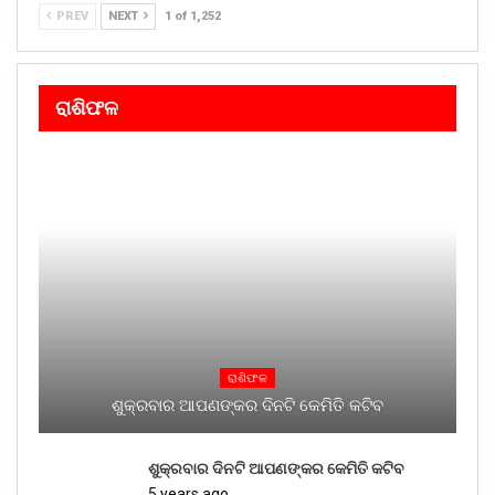
PREV
NEXT
1 of 1,252
ରାଶିଫଳ
ରାଶିଫଳ
ଶୁକ୍ରବାର ଆପଣଙ୍କର ଦିନଟି କେମିତି କଟିବ
ଶୁକ୍ରବାର ଦିନଟି ଆପଣଙ୍କର କେମିତି କଟିବ
5 years ago