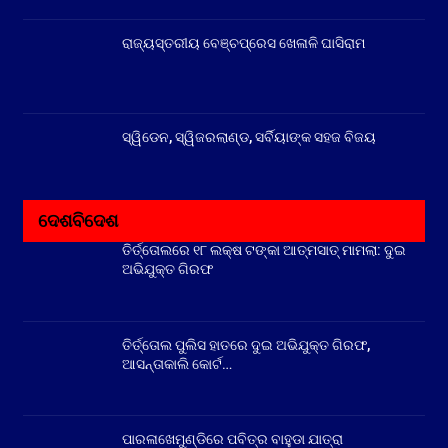
ରାଜ୍ୟସ୍ତରୀୟ ବେଞ୍ଚପ୍ରେସ ଖେଳାଳି ଘାସିରାମ
ସ୍ୱିଡେନ, ସ୍ୱିଜରଲାଣ୍ଡ, ସର୍ବିୟାଙ୍କ ସହଜ ବିଜୟ
ଦେଶବିଦେଶ
ତିର୍ତ୍ତୋଲରେ ୧୮ ଲକ୍ଷ ଟଙ୍କା ଆତ୍ମସାତ୍ ମାମଲା: ଦୁଇ
ଅଭିଯୁକ୍ତ ଗିରଫ
ତିର୍ତ୍ତୋଲ ପୁଲିସ ହାତରେ ଦୁଇ ଅଭିଯୁକ୍ତ ଗିରଫ,
ଆସନ୍ତାକାଲି କୋର୍ଟ…
ପାରଳାଖେମୁଣ୍ଡିରେ ପବିତ୍ର ବାହୁଡା ଯାତ୍ରା