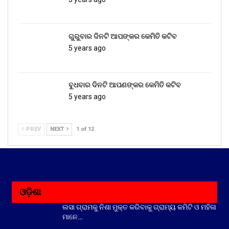
ଗୁରୁବାର ଦିନଟି ଆପଙ୍କର କେମିତି କଟିବ
5 years ago
ବୁଧବାର ଦିନଟି ଆପଣଙ୍କର କେମିତି କଟିବ
5 years ago
PREV
NEXT
1 of 12
ଓଡ଼ିଶା
ଲସା ଗ୍ରାମକୁ ନିଶା ମୁକ୍ତ କରିବାକୁ ଗ୍ରାମ୍ୟ କମିଟି ଓ ମହିଳା
ମାନେ…