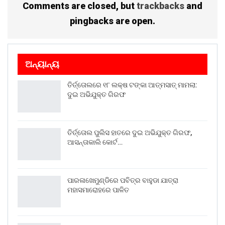
Comments are closed, but
trackbacks
and
pingbacks are open.
ଅନ୍ୟାନ୍ୟ
ତିର୍ତ୍ତୋଲରେ ୧୮ ଲକ୍ଷ ଟଙ୍କା ଆତ୍ମସାତ୍ ମାମଲା:
ଦୁଇ ଅଭିଯୁକ୍ତ ଗିରଫ
ତିର୍ତ୍ତୋଲ ପୁଲିସ ହାତରେ ଦୁଇ ଅଭିଯୁକ୍ତ ଗିରଫ,
ଆସନ୍ତାକାଲି କୋର୍ଟ…
ପାରଳାଖେମୁଣ୍ଡିରେ ପବିତ୍ର ବାହୁଡା ଯାତ୍ରା
ମହାସମାରୋହରେ ପାଳିତ