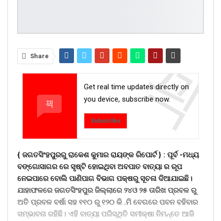
Share
Get real time updates directly on
you device, subscribe now.
Subscribe
{ ଜଗତସିଂହପୁରରୁ ରାକେଶ କୁମାର ରାୟଙ୍କ ରିପୋର୍ଟ } :
ପୂର୍ବ -ମଧ୍ୟ
ବଙ୍ଗୋସାଗର ରେ ସୃଷ୍ଟି ହୋଇଥିବା ଅବପାତ ବାତ୍ୟା ର ରୂପ
ନେଇପାରେ ବୋଲି ପାଣିପାଗ ବିଭାଗ ପକ୍ଷରୁ ସୂଚନା ଦିଆଯାଇଛି।
ଯାହାଫଳରେ ଜଗତସିଂହପୁର ଜିଲ୍ଲାରେ ୨୪ଓ ୨୫ ତାରିଖ ପ୍ରବଳ ରୁ
ଅତି ପ୍ରବଳ ବର୍ଷା ସହ ୧୧୦ ରୁ ୧୨୦ କି .ମି ବେଗରେ ପବନ ବହିବାର
ସମ୍ଭାବନା ରହିଛି। ଏହି ବାତ୍ୟା ପରିସ୍ଥିତି ସମୀକ୍ଷା ନିମନ୍ତେ ଆଜି