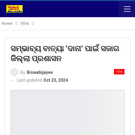
Home
ଓଡ଼ିଶା
ସମ୍ଭାବ୍ୟ ବାତ୍ୟା ‘ଦାନା’ ପାଇଁ ସଜାଗ
ଜିଲ୍ଲା ପ୍ରଶାସନ
ଓଡ଼ିଶା
By
Biswabijayee
Last updated
Oct 23, 2024