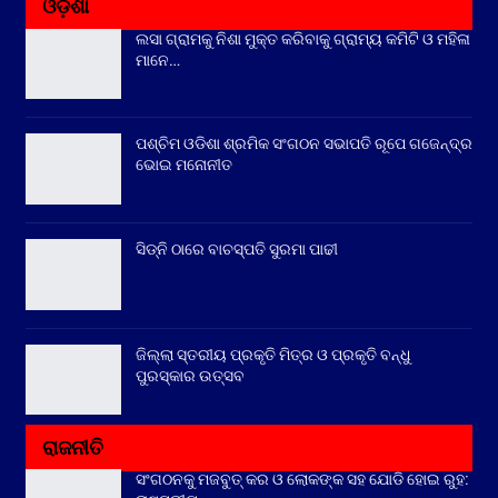
ଓଡ଼ିଶା
ଲସା ଗ୍ରାମକୁ ନିଶା ମୁକ୍ତ କରିବାକୁ ଗ୍ରାମ୍ୟ କମିଟି ଓ ମହିଳା
ମାନେ…
ପଶ୍ଚିମ ଓଡିଶା ଶ୍ରମିକ ସଂଗଠନ ସଭାପତି ରୂପେ ଗଜେନ୍ଦ୍ର
ଭୋଇ ମନୋନୀତ
ସିଡ୍‌ନି ଠାରେ ବାଚସ୍ପତି ସୁରମା ପାଢୀ
ଜିଲ୍ଲା ସ୍ତରୀୟ ପ୍ରକୃତି ମିତ୍ର ଓ ପ୍ରକୃତି ବନ୍ଧୁ
ପୁରସ୍କାର ଉତ୍ସବ
ରାଜନୀତି
ସଂଗଠନକୁ ମଜବୁତ୍ କର ଓ ଲୋକଙ୍କ ସହ ଯୋଡି ହୋଇ ରୁହ: