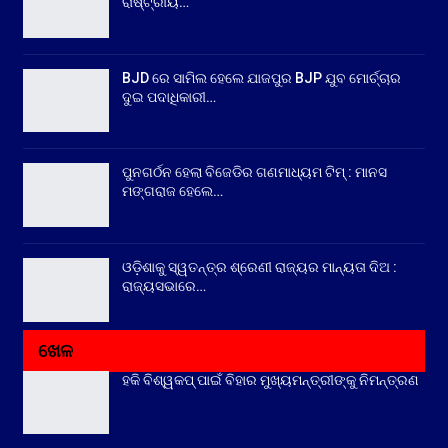
ରାଷ୍ଟ୍ରୀୟ…
BJD ରେ ସାମିଲ ହେଲେ ଯାଜପୁର BJP ଯୁବ ମୋର୍ଚ୍ଚାର
ଦୁଇ ପଦାଧିକାରୀ…
ପୁନଗର୍ଠନ ହେଲା ବିଜେଡିର ଗଣମାଧ୍ୟମ ଟିମ୍ : ମାନସ
ମଙ୍ଗରାଜ ହେଲେ…
ଓଡ଼ିଶାକୁ ସ୍ୱତନ୍ତ୍ର ଶ୍ରେଣୀ ରାଜ୍ୟର ମାନ୍ୟତା ଦିଅ :
ରାଜ୍ୟସଭାରେ…
ଖେଳ
ହକି ବିଶ୍ୱକପ୍ ପାଇଁ ବିହାର ମୁଖ୍ୟମନ୍ତ୍ରୀଙ୍କୁ ନିମନ୍ତ୍ରଣ