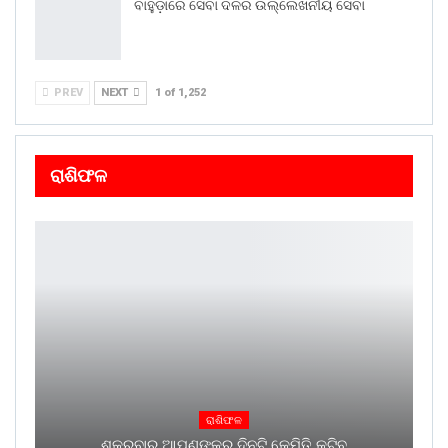
ବାହୁଡ଼ାରେ ସେବା ଦଳର ଉଲ୍ଲେଖନୀୟ ସେବା
PREV
NEXT
1 of 1,252
ରାଶିଫଳ
ରାଶିଫଳ
ଶୁକ୍ରବାର ଆପଣଙ୍କର ଦିନଟି କେମିତି କଟିବ