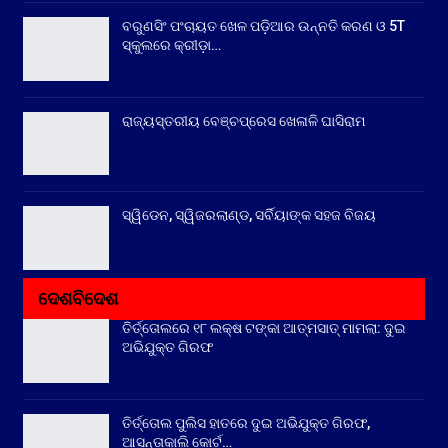
ବରୁଣସିଂ ପଂଚାୟତ ଖେଳ ପଡ଼ିଆର ଉନ୍ନତି କରଣ ଓ 5T
ସ୍କୁଲରେ କ୍ରୀଡ଼ା…
ରାଜ୍ୟସ୍ତରୀୟ ବେଞ୍ଚପ୍ରେସ ଖେଳାଳି ଘାସିରାମ
ସ୍ୱିଡେନ, ସ୍ୱିଜରଲାଣ୍ଡ, ସର୍ବିୟାଙ୍କ ସହଜ ବିଜୟ
ଦେଶବିଦେଶ
ତିର୍ତ୍ତୋଲରେ ୧୮ ଲକ୍ଷ ଟଙ୍କା ଆତ୍ମସାତ୍ ମାମଲା: ଦୁଇ
ଅଭିଯୁକ୍ତ ଗିରଫ
ତିର୍ତ୍ତୋଲ ପୁଲିସ ହାତରେ ଦୁଇ ଅଭିଯୁକ୍ତ ଗିରଫ,
ଆସନ୍ତାକାଲି କୋର୍ଟ…