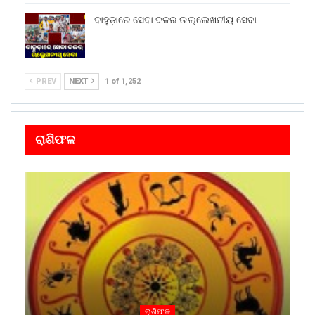
ବାହୁଡ଼ାରେ ସେବା ଦଳର ଉଲ୍ଲେଖନୀୟ ସେବା
PREV
NEXT
1 of 1,252
ରାଶିଫଳ
ରାଶିଫଳ