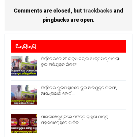
Comments are closed, but
trackbacks
and
pingbacks are open.
ଅନ୍ୟାନ୍ୟ
ତିର୍ତ୍ତୋଲରେ ୧୮ ଲକ୍ଷ ଟଙ୍କା ଆତ୍ମସାତ୍ ମାମଲା:
ଦୁଇ ଅଭିଯୁକ୍ତ ଗିରଫ
ତିର୍ତ୍ତୋଲ ପୁଲିସ ହାତରେ ଦୁଇ ଅଭିଯୁକ୍ତ ଗିରଫ,
ଆସନ୍ତାକାଲି କୋର୍ଟ…
ପାରଳାଖେମୁଣ୍ଡିରେ ପବିତ୍ର ବାହୁଡା ଯାତ୍ରା
ମହାସମାରୋହରେ ପାଳିତ