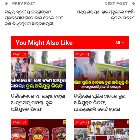
PREV POST
NEXT POST
ଜିଲ୍ଲା ସ୍ତରୀୟ ଚିତ୍ରାଙ୍କନ
ସତ୍ୟନାରାୟଣ ହାଇସ୍କୁଲରେ ବାର୍ଷିକ
ପ୍ରତିଯୋଗିତାରେ ଭାଗ ନେଲେ ୨୦୮
କ୍ରିଡ଼ା ଉତ୍ସବ
ଜଣ ଭିନ୍ନକ୍ଷମ ଛାତ୍ରଛାତ୍ରୀ
You Might Also Like
All
ଅନ୍ୟାନ୍ୟ
ଅନ୍ୟାନ୍ୟ
ତିର୍ତ୍ତୋଲରେ ୧୮ ଲକ୍ଷ ଟଙ୍କା
ତିର୍ତ୍ତୋଲ ପୁଲିସ ହାତରେ ଦୁଇ
ଆତ୍ମସାତ୍ ମାମଲା: ଦୁଇ
ଅଭିଯୁକ୍ତ ଗିରଫ,
ଅଭିଯୁକ୍ତ ଗିରଫ
ଆସନ୍ତାକାଲି କୋର୍ଟ ଚାଲାଣ
ଅନ୍ୟାନ୍ୟ
ଅନ୍ୟାନ୍ୟ