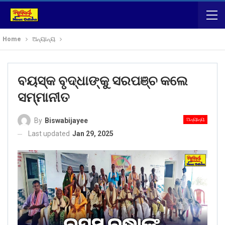
Home
ଅନ୍ୟାନ୍ୟ
ବୟସ୍କ ବୃଦ୍ଧାଙ୍କୁ ସରପଞ୍ଚ କଲେ
ସମ୍ମାନୀତ
ଅନ୍ୟାନ୍ୟ
By
Biswabijayee
Last updated
Jan 29, 2025