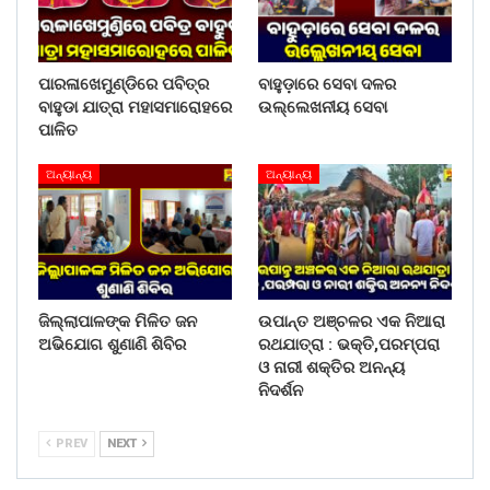
ପାରଳାଖେମୁଣ୍ଡିରେ ପବିତ୍ର
ବାହୁଡ଼ାରେ ସେବା ଦଳର
ବାହୁଡା ଯାତ୍ରା ମହାସମାରୋହରେ
ଉଲ୍ଲେଖନୀୟ ସେବା
ପାଳିତ
ଅନ୍ୟାନ୍ୟ
ଅନ୍ୟାନ୍ୟ
ଜିଲ୍ଲାପାଳଙ୍କ ମିଳିତ ଜନ
ଉପାନ୍ତ ଅଞ୍ଚଳର ଏକ ନିଆରା
ଅଭିଯୋଗ ଶୁଣାଣି ଶିବିର
ରଥଯାତ୍ରା : ଭକ୍ତି,ପରମ୍ପରା
ଓ ନାରୀ ଶକ୍ତିର ଅନନ୍ୟ
ନିଦର୍ଶନ
PREV
NEXT