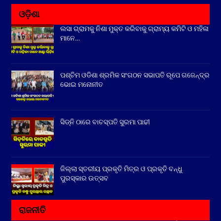
ଓଡ଼ିଶା
ଲସା ଗ୍ରାମକୁ ନିଶା ମୁକ୍ତ କରିବାକୁ ଗ୍ରାମ୍ୟ କମିଟି ଓ ମହିଳା
ମାନେ…
ପଶ୍ଚିମ ଓଡିଶା ଶ୍ରମିକ ସଂଗଠନ ସଭାପତି ରୂପେ ଗଜେନ୍ଦ୍ର
ଭୋଇ ମନୋନୀତ
ସିଡ୍‌ନି ଠାରେ ବାଚସ୍ପତି ସୁରମା ପାଢୀ
ଜିଲ୍ଲା ସ୍ତରୀୟ ପ୍ରକୃତି ମିତ୍ର ଓ ପ୍ରକୃତି ବନ୍ଧୁ
ପୁରସ୍କାର ଉତ୍ସବ
ରାଜନୀତି