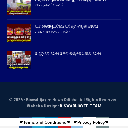
ଆସନ୍ତାକାଲି କୋର୍ଟ…
ପାରଳାଖେମୁଣ୍ଡିରେ ପବିତ୍ର ବାହୁଡା ଯାତ୍ରା
ମହାସମାରୋହରେ ପାଳିତ
ବାହୁଡ଼ାରେ ସେବା ଦଳର ଉଲ୍ଲେଖନୀୟ ସେବା
© 2026 - Biswabijayee News Odisha. All Rights Reserved.
Website Design:
BISWABIJAYEE TEAM
☛Terms and Conditions☚
-
☛Privacy Policy☚