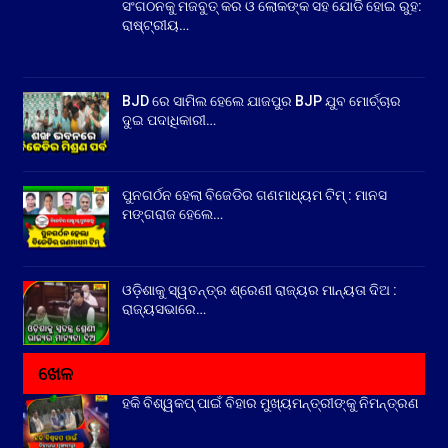
ସଂଗଠନକୁ ମଜବୁତ୍ କର ଓ ଲୋକଙ୍କ ସହ ଯୋଡି ହୋଇ ରୁହ:
ରାଷ୍ଟ୍ରୀୟ…
BJD ରେ ସାମିଲ ହେଲେ ଯାଜପୁର BJP ଯୁବ ମୋର୍ଚ୍ଚାର
ଦୁଇ ପଦାଧିକାରୀ…
ପୁନଗର୍ଠନ ହେଲା ବିଜେଡିର ଗଣମାଧ୍ୟମ ଟିମ୍ : ମାନସ
ମଙ୍ଗରାଜ ହେଲେ…
ଓଡ଼ିଶାକୁ ସ୍ୱତନ୍ତ୍ର ଶ୍ରେଣୀ ରାଜ୍ୟର ମାନ୍ୟତା ଦିଅ :
ରାଜ୍ୟସଭାରେ…
ଖେଳ
ହକି ବିଶ୍ୱକପ୍ ପାଇଁ ବିହାର ମୁଖ୍ୟମନ୍ତ୍ରୀଙ୍କୁ ନିମନ୍ତ୍ରଣ