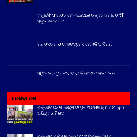
ବରୁଣସିଂ ପଂଚାୟତ ଖେଳ ପଡ଼ିଆର ଉନ୍ନତି କରଣ ଓ 5T
ସ୍କୁଲରେ କ୍ରୀଡ଼ା…
ରାଜ୍ୟସ୍ତରୀୟ ବେଞ୍ଚପ୍ରେସ ଖେଳାଳି ଘାସିରାମ
ସ୍ୱିଡେନ, ସ୍ୱିଜରଲାଣ୍ଡ, ସର୍ବିୟାଙ୍କ ସହଜ ବିଜୟ
ଦେଶବିଦେଶ
ତିର୍ତ୍ତୋଲରେ ୧୮ ଲକ୍ଷ ଟଙ୍କା ଆତ୍ମସାତ୍ ମାମଲା: ଦୁଇ
ଅଭିଯୁକ୍ତ ଗିରଫ
ତିର୍ତ୍ତୋଲ ପୁଲିସ ହାତରେ ଦୁଇ ଅଭିଯୁକ୍ତ ଗିରଫ,