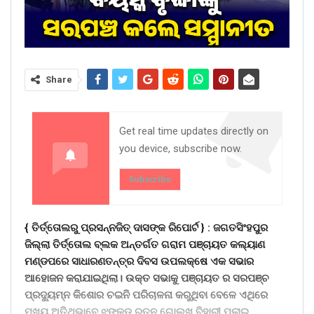
Share
Get real time updates directly on
you device, subscribe now.
Subscribe
{ ତିର୍ତ୍ତୋଲରୁ ପ୍ରସନ୍ନଜିତ୍ ଦାସଙ୍କ ରିପୋର୍ଟ } :
ଜଗତସିଂହପୁର
ଜିଲ୍ଲା ତିର୍ତ୍ତୋଲ ବ୍ଲକ ଅନ୍ତର୍ଗତ ଗରାମ ପଞ୍ଚାୟତ କଲ୍ୟାଣ
ମଣ୍ଡପରେ ସାଧାରଣତନ୍ତ୍ର ଦିବସ ଉପଲକ୍ଷେ ଏକ ସଭାର
ଆହୋଜନ କରାଯାଇଥିଲା। ଉକ୍ତ ସଭାକୁ ପଞ୍ଚାୟତ ର ସରପଞ୍ଚ
ପ୍ରଦ୍ୟୁମ୍ନ କିଶୋର ଚଇନି ପରିଚାଳନା କରୁଥିବା ବେଳେ ଏଥିରେ
ମୁଖ୍ୟ ଅତିଥିଭାବେ ଝଙ୍କଡ଼ ରତ୍ନ ଗୋଲଖ ବିହାରୀ ପଲାଇ,