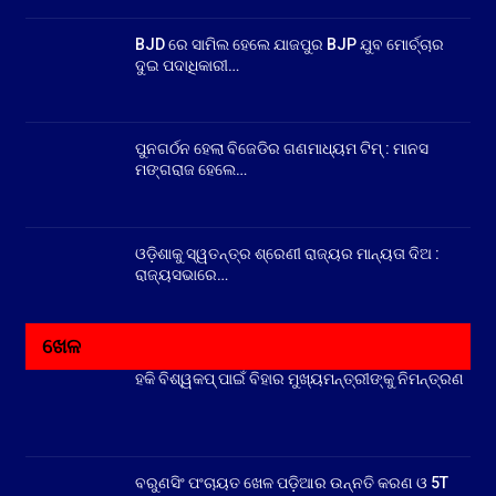
BJD ରେ ସାମିଲ ହେଲେ ଯାଜପୁର BJP ଯୁବ ମୋର୍ଚ୍ଚାର
ଦୁଇ ପଦାଧିକାରୀ…
ପୁନଗର୍ଠନ ହେଲା ବିଜେଡିର ଗଣମାଧ୍ୟମ ଟିମ୍ : ମାନସ
ମଙ୍ଗରାଜ ହେଲେ…
ଓଡ଼ିଶାକୁ ସ୍ୱତନ୍ତ୍ର ଶ୍ରେଣୀ ରାଜ୍ୟର ମାନ୍ୟତା ଦିଅ :
ରାଜ୍ୟସଭାରେ…
ଖେଳ
ହକି ବିଶ୍ୱକପ୍ ପାଇଁ ବିହାର ମୁଖ୍ୟମନ୍ତ୍ରୀଙ୍କୁ ନିମନ୍ତ୍ରଣ
ବରୁଣସିଂ ପଂଚାୟତ ଖେଳ ପଡ଼ିଆର ଉନ୍ନତି କରଣ ଓ 5T