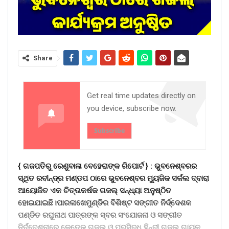
Share
Get real time updates directly on
you device, subscribe now.
Subscribe
{ ଗଜପତିରୁ ରେଣୁବାଳା ବେହେରାଙ୍କ ରିପୋର୍ଟ } :
ଭୁବନେଶ୍ବରର
ସ୍ଥିତ ରବୀନ୍ଦ୍ର ମଣ୍ଡପ ଠାରେ ଭୁବନେଶ୍ବର ମ୍ୟୁଜିକ ସର୍କଲ ଦ୍ବାରା
ଆୟୋଜିତ ଏକ ଚିତ୍ତାକର୍ଷକ ଗଜଲ୍ ସନ୍ଧ୍ୟା ଅନୁଷ୍ଠିତ
ହୋଇଯାଇଛି।ପାରଳାଖେମୁଣ୍ଡିର ବିଶିଷ୍ଟ ସଙ୍ଗୀତ ନିର୍ଦ୍ଦେଶକ
ପଣ୍ଡିତ ରଘୁନାଥ ପାତ୍ରଙ୍କ ସ୍ବର ସଂଯୋଜନା ଓ ସଙ୍ଗୀତ
ନିର୍ଦ୍ଦେଶନାରେ କେତେକ ଗଜଲ୍ ଓ ପ୍ରସିଦ୍ଧ ହିନ୍ଦୀ ଗଜଲ୍ ଗାୟକ