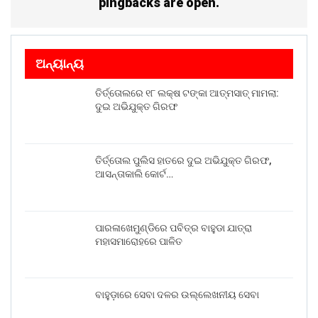
pingbacks are open.
ଅନ୍ୟାନ୍ୟ
ତିର୍ତ୍ତୋଲରେ ୧୮ ଲକ୍ଷ ଟଙ୍କା ଆତ୍ମସାତ୍ ମାମଲା:
ଦୁଇ ଅଭିଯୁକ୍ତ ଗିରଫ
ତିର୍ତ୍ତୋଲ ପୁଲିସ ହାତରେ ଦୁଇ ଅଭିଯୁକ୍ତ ଗିରଫ,
ଆସନ୍ତାକାଲି କୋର୍ଟ…
ପାରଳାଖେମୁଣ୍ଡିରେ ପବିତ୍ର ବାହୁଡା ଯାତ୍ରା
ମହାସମାରୋହରେ ପାଳିତ
ବାହୁଡ଼ାରେ ସେବା ଦଳର ଉଲ୍ଲେଖନୀୟ ସେବା