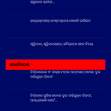
ସ୍କୁଲରେ କ୍ରୀଡ଼ା…
ରାଜ୍ୟସ୍ତରୀୟ ବେଞ୍ଚପ୍ରେସ ଖେଳାଳି ଘାସିରାମ
ସ୍ୱିଡେନ, ସ୍ୱିଜରଲାଣ୍ଡ, ସର୍ବିୟାଙ୍କ ସହଜ ବିଜୟ
ଦେଶବିଦେଶ
ତିର୍ତ୍ତୋଲରେ ୧୮ ଲକ୍ଷ ଟଙ୍କା ଆତ୍ମସାତ୍ ମାମଲା: ଦୁଇ
ଅଭିଯୁକ୍ତ ଗିରଫ
ତିର୍ତ୍ତୋଲ ପୁଲିସ ହାତରେ ଦୁଇ ଅଭିଯୁକ୍ତ ଗିରଫ,
ଆସନ୍ତାକାଲି କୋର୍ଟ…