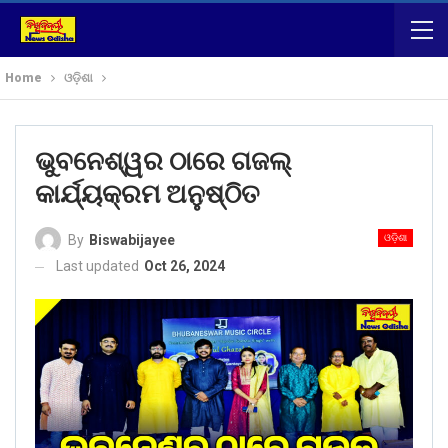
Home
ଓଡ଼ିଶା
ଭୁବନେଶ୍ୱର ଠାରେ ଗଜଲ୍
କାର୍ଯ୍ୟକ୍ରମ ଅନୁଷ୍ଠିତ
ଓଡ଼ିଶା
By
Biswabijayee
Last updated
Oct 26, 2024