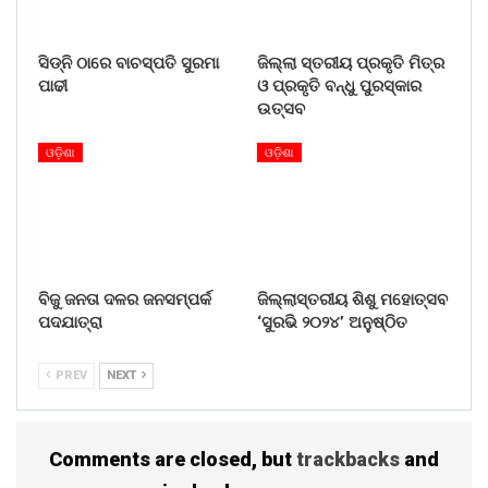
ସିଡ୍‌ନି ଠାରେ ବାଚସ୍ପତି ସୁରମା
ଜିଲ୍ଲା ସ୍ତରୀୟ ପ୍ରକୃତି ମିତ୍ର
ପାଢୀ
ଓ ପ୍ରକୃତି ବନ୍ଧୁ ପୁରସ୍କାର
ଉତ୍ସବ
ଓଡ଼ିଶା
ଓଡ଼ିଶା
ବିଜୁ ଜନତା ଦଳର ଜନସମ୍ପର୍କ
ଜିଲ୍ଲାସ୍ତରୀୟ ଶିଶୁ ମହୋତ୍ସବ
ପଦଯାତ୍ରା
‘ସୁରଭି ୨୦୨୪’ ଅନୁଷ୍ଠିତ
PREV
NEXT
Comments are closed, but
trackbacks
and