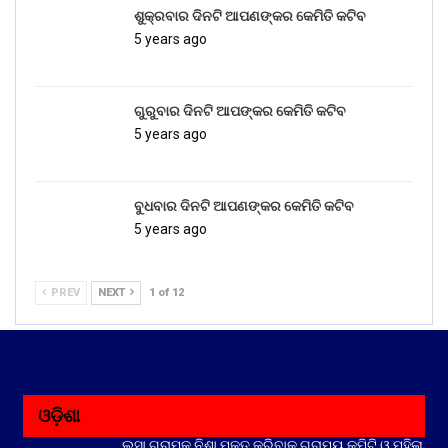
ଶୁକ୍ରବାର ଦିନଟି ଆପଣଙ୍କର କେମିତି କଟିବ
5 years ago
ଗୁରୁବାର ଦିନଟି ଆପଙ୍କର କେମିତି କଟିବ
5 years ago
ବୁଧବାର ଦିନଟି ଆପଣଙ୍କର କେମିତି କଟିବ
5 years ago
PREV
NEXT
1 of 12
ଓଡ଼ିଶା
ଲସା ଗ୍ରାମକୁ ନିଶା ମୁକ୍ତ କରିବାକୁ ଗ୍ରାମ୍ୟ କମିଟି ଓ ମହିଳା