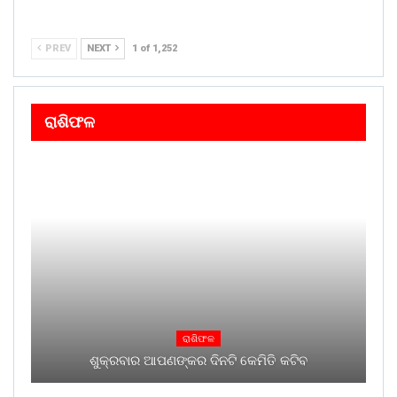
PREV
NEXT
1 of 1,252
ରାଶିଫଳ
ରାଶିଫଳ
ଶୁକ୍ରବାର ଆପଣଙ୍କର ଦିନଟି କେମିତି କଟିବ