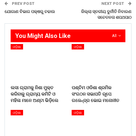
PREV POST
NEXT POST
ଯୋଗାଣ ବିଭାଗ ପକ୍ଷରୁ ଚଢାଉ
ଜିଲ୍ଲା ସ୍ତରୀୟ ଦୁର୍ନୀତି ନିବାରଣ
ସଚେତନତା ଶପଥପାଠ
You Might Also Like
All
ଓଡ଼ିଶା
ଓଡ଼ିଶା
ଲସା ଗ୍ରାମକୁ ନିଶା ମୁକ୍ତ
ପଶ୍ଚିମ ଓଡିଶା ଶ୍ରମିକ
କରିବାକୁ ଗ୍ରାମ୍ୟ କମିଟି ଓ
ସଂଗଠନ ସଭାପତି ରୂପେ
ମହିଳା ମାନେ ଅଣ୍ଟା ଭିଡ଼ିଲେ
ଗଜେନ୍ଦ୍ର ଭୋଇ ମନୋନୀତ
ଓଡ଼ିଶା
ଓଡ଼ିଶା