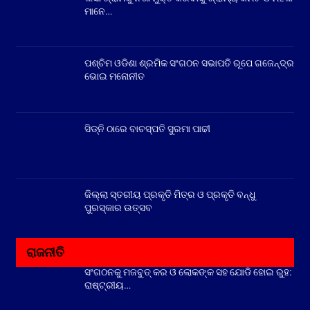
ମାନେ…
ପଶ୍ଚିମ ଓଡିଶା ଶ୍ରମିକ ସଂଗଠନ ସଭାପତି ରୂପେ ଗଜେନ୍ଦ୍ର
ଭୋଇ ମନୋନୀତ
ସିଡ୍‌ନି ଠାରେ ବାଚସ୍ପତି ସୁରମା ପାଢୀ
ଜିଲ୍ଲା ସ୍ତରୀୟ ପ୍ରକୃତି ମିତ୍ର ଓ ପ୍ରକୃତି ବନ୍ଧୁ
ପୁରସ୍କାର ଉତ୍ସବ
ରାଜନୀତି
ସଂଗଠନକୁ ମଜବୁତ୍ କର ଓ ଲୋକଙ୍କ ସହ ଯୋଡି ହୋଇ ରୁହ:
ରାଷ୍ଟ୍ରୀୟ…