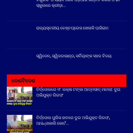
ସ୍କୁଲରେ କ୍ରୀଡ଼ା…
ରାଜ୍ୟସ୍ତରୀୟ ବେଞ୍ଚପ୍ରେସ ଖେଳାଳି ଘାସିରାମ
ସ୍ୱିଡେନ, ସ୍ୱିଜରଲାଣ୍ଡ, ସର୍ବିୟାଙ୍କ ସହଜ ବିଜୟ
ଦେଶବିଦେଶ
ତିର୍ତ୍ତୋଲରେ ୧୮ ଲକ୍ଷ ଟଙ୍କା ଆତ୍ମସାତ୍ ମାମଲା: ଦୁଇ
ଅଭିଯୁକ୍ତ ଗିରଫ
ତିର୍ତ୍ତୋଲ ପୁଲିସ ହାତରେ ଦୁଇ ଅଭିଯୁକ୍ତ ଗିରଫ,
ଆସନ୍ତାକାଲି କୋର୍ଟ…