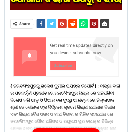
Share
Get real time updates directly on
you device, subscribe now.
Subscribe
{ ଜଗତସିଂହପୁରରୁ ରାକେଶ କୁମାର ରାୟଙ୍କ ରିପୋର୍ଟ } :
ବାତ୍ୟା ଦାନା
ର ପରବର୍ତ୍ତୀ ପ୍ରଭାବ ରେ ଜଗତସିଂହପୁର ଜିଲ୍ଲା ରେ ପନିପରିବା
ବିଶେଷ କରି ଆଳୁ ଓ ପିଆଜ ଦର ବୃଦ୍ଧି ଆଶଙ୍କା ରେ ଜିଲ୍ଲାପାଳ
ଶ୍ରୀ ଜେ ସୋନାଲ ଙ୍କ ନିର୍ଦ୍ଦେଶ କ୍ରମେ ଜିଲ୍ଲା ଯୋଗାଣ ବିଭାଗ
ଏବଂ ଜିଲ୍ଲା ବୈଧ ଓଜନ ଓ ମାପ ବିଭାଗ ର ମିଳିତ ସହଯୋଗ ରେ
ଜଗତସିଂହପୁର ପୌର ପରିଷଦ ଓ ରଘୁନାଥ ପୁର ବ୍ଲକ୍ ର ବିଭିନ୍ନ
ହୋଲସେଲର ତଥା ଖୁଚୁରା ଦୋକାନୀ ମାନଙ୍କ ଉପରେ ଚଢ଼ାଉ କରା