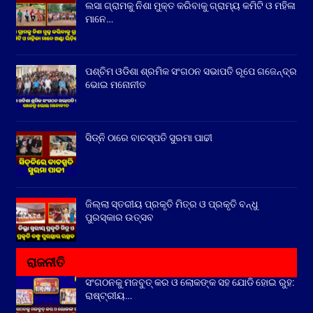
ଲସା ଗ୍ରାମକୁ ନିଶା ମୁକ୍ତ କରିବାକୁ ଗ୍ରାମ୍ୟ କମିଟି ଓ ମହିଳା
ମାନେ…
ପଶ୍ଚିମ ଓଡିଶା ଶ୍ରମିକ ସଂଗଠନ ସଭାପତି ରୂପେ ଗଜେନ୍ଦ୍ର
ଭୋଇ ମନୋନୀତ
ସିଡ୍‌ନି ଠାରେ ବାଚସ୍ପତି ସୁରମା ପାଢୀ
ଜିଲ୍ଲା ସ୍ତରୀୟ ପ୍ରକୃତି ମିତ୍ର ଓ ପ୍ରକୃତି ବନ୍ଧୁ
ପୁରସ୍କାର ଉତ୍ସବ
ରାଜନୀତି
ସଂଗଠନକୁ ମଜବୁତ୍ କର ଓ ଲୋକଙ୍କ ସହ ଯୋଡି ହୋଇ ରୁହ:
ରାଷ୍ଟ୍ରୀୟ…