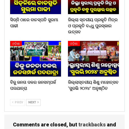
ସିଡ୍‌ନି ଠାରେ ବାଚସ୍ପତି ସୁରମା
ଜିଲ୍ଲା ସ୍ତରୀୟ ପ୍ରକୃତି ମିତ୍ର
ପାଢୀ
ଓ ପ୍ରକୃତି ବନ୍ଧୁ ପୁରସ୍କାର
ଉତ୍ସବ
ଓଡ଼ିଶା
ଓଡ଼ିଶା
ବିଜୁ ଜନତା ଦଳର ଜନସମ୍ପର୍କ
ଜିଲ୍ଲାସ୍ତରୀୟ ଶିଶୁ ମହୋତ୍ସବ
ପଦଯାତ୍ରା
‘ସୁରଭି ୨୦୨୪’ ଅନୁଷ୍ଠିତ
PREV
NEXT
Comments are closed, but
trackbacks
and