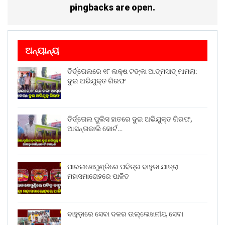
pingbacks are open.
ଅନ୍ୟାନ୍ୟ
ତିର୍ତ୍ତୋଲରେ ୧୮ ଲକ୍ଷ ଟଙ୍କା ଆତ୍ମସାତ୍ ମାମଲା:
ଦୁଇ ଅଭିଯୁକ୍ତ ଗିରଫ
ତିର୍ତ୍ତୋଲ ପୁଲିସ ହାତରେ ଦୁଇ ଅଭିଯୁକ୍ତ ଗିରଫ,
ଆସନ୍ତାକାଲି କୋର୍ଟ…
ପାରଳାଖେମୁଣ୍ଡିରେ ପବିତ୍ର ବାହୁଡା ଯାତ୍ରା
ମହାସମାରୋହରେ ପାଳିତ
ବାହୁଡ଼ାରେ ସେବା ଦଳର ଉଲ୍ଲେଖନୀୟ ସେବା