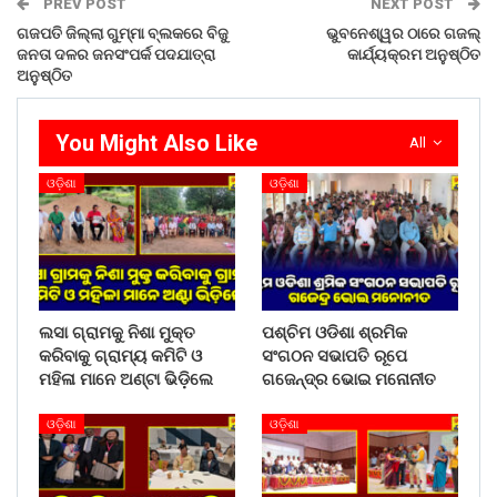
PREV POST
NEXT POST
ଗଜପତି ଜିଲ୍ଲା ଗୁମ୍ମା ବ୍ଲକରେ ବିଜୁ
ଭୁବନେଶ୍ୱର ଠାରେ ଗଜଲ୍
ଜନତା ଦଳର ଜନସଂପର୍କ ପଦଯାତ୍ରା
କାର୍ଯ୍ୟକ୍ରମ ଅନୁଷ୍ଠିତ
ଅନୁଷ୍ଠିତ
You Might Also Like
All
ଓଡ଼ିଶା
ଓଡ଼ିଶା
ଲସା ଗ୍ରାମକୁ ନିଶା ମୁକ୍ତ
ପଶ୍ଚିମ ଓଡିଶା ଶ୍ରମିକ
କରିବାକୁ ଗ୍ରାମ୍ୟ କମିଟି ଓ
ସଂଗଠନ ସଭାପତି ରୂପେ
ମହିଳା ମାନେ ଅଣ୍ଟା ଭିଡ଼ିଲେ
ଗଜେନ୍ଦ୍ର ଭୋଇ ମନୋନୀତ
ଓଡ଼ିଶା
ଓଡ଼ିଶା