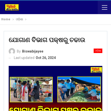
Home
ଓଡ଼ିଶା
ଯୋଗାଣ ବିଭାଗ ପକ୍ଷରୁ ଚଢାଉ
ଓଡ଼ିଶା
By
Biswabijayee
Last updated
Oct 26, 2024