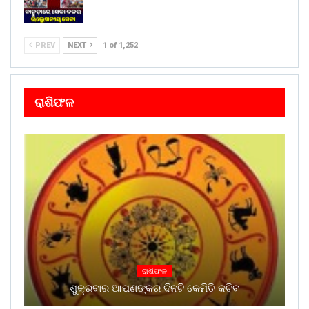
PREV
NEXT
1 of 1,252
ରାଶିଫଳ
ରାଶିଫଳ
ଶୁକ୍ରବାର ଆପଣଙ୍କର ଦିନଟି କେମିତି କଟିବ