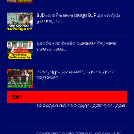
BJD ରେ ସାମିଲ ହେଲେ ଯାଜପୁର BJP ଯୁବ ମୋର୍ଚ୍ଚାର
ଦୁଇ ପଦାଧିକାରୀ…
ପୁନଗର୍ଠନ ହେଲା ବିଜେଡିର ଗଣମାଧ୍ୟମ ଟିମ୍ : ମାନସ
ମଙ୍ଗରାଜ ହେଲେ…
ଓଡ଼ିଶାକୁ ସ୍ୱତନ୍ତ୍ର ଶ୍ରେଣୀ ରାଜ୍ୟର ମାନ୍ୟତା ଦିଅ :
ରାଜ୍ୟସଭାରେ…
ଖେଳ
ହକି ବିଶ୍ୱକପ୍ ପାଇଁ ବିହାର ମୁଖ୍ୟମନ୍ତ୍ରୀଙ୍କୁ ନିମନ୍ତ୍ରଣ
ବରୁଣସିଂ ପଂଚାୟତ ଖେଳ ପଡ଼ିଆର ଉନ୍ନତି କରଣ ଓ 5T