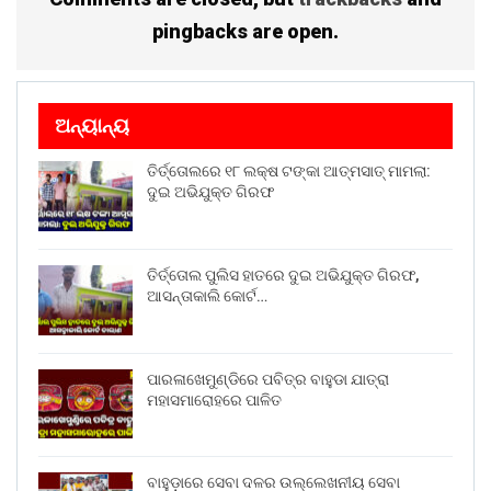
pingbacks are open.
ଅନ୍ୟାନ୍ୟ
ତିର୍ତ୍ତୋଲରେ ୧୮ ଲକ୍ଷ ଟଙ୍କା ଆତ୍ମସାତ୍ ମାମଲା:
ଦୁଇ ଅଭିଯୁକ୍ତ ଗିରଫ
ତିର୍ତ୍ତୋଲ ପୁଲିସ ହାତରେ ଦୁଇ ଅଭିଯୁକ୍ତ ଗିରଫ,
ଆସନ୍ତାକାଲି କୋର୍ଟ…
ପାରଳାଖେମୁଣ୍ଡିରେ ପବିତ୍ର ବାହୁଡା ଯାତ୍ରା
ମହାସମାରୋହରେ ପାଳିତ
ବାହୁଡ଼ାରେ ସେବା ଦଳର ଉଲ୍ଲେଖନୀୟ ସେବା