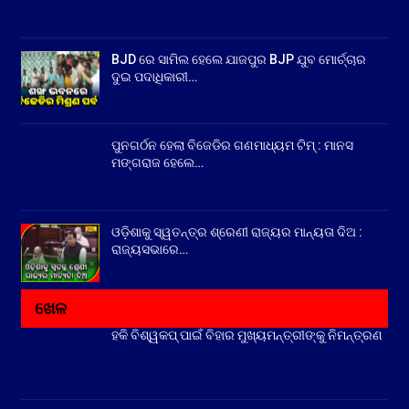
BJD ରେ ସାମିଲ ହେଲେ ଯାଜପୁର BJP ଯୁବ ମୋର୍ଚ୍ଚାର
ଦୁଇ ପଦାଧିକାରୀ…
ପୁନଗର୍ଠନ ହେଲା ବିଜେଡିର ଗଣମାଧ୍ୟମ ଟିମ୍ : ମାନସ
ମଙ୍ଗରାଜ ହେଲେ…
ଓଡ଼ିଶାକୁ ସ୍ୱତନ୍ତ୍ର ଶ୍ରେଣୀ ରାଜ୍ୟର ମାନ୍ୟତା ଦିଅ :
ରାଜ୍ୟସଭାରେ…
ଖେଳ
ହକି ବିଶ୍ୱକପ୍ ପାଇଁ ବିହାର ମୁଖ୍ୟମନ୍ତ୍ରୀଙ୍କୁ ନିମନ୍ତ୍ରଣ