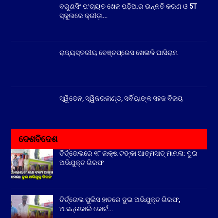
ବରୁଣସିଂ ପଂଚାୟତ ଖେଳ ପଡ଼ିଆର ଉନ୍ନତି କରଣ ଓ 5T
ସ୍କୁଲରେ କ୍ରୀଡ଼ା…
ରାଜ୍ୟସ୍ତରୀୟ ବେଞ୍ଚପ୍ରେସ ଖେଳାଳି ଘାସିରାମ
ସ୍ୱିଡେନ, ସ୍ୱିଜରଲାଣ୍ଡ, ସର୍ବିୟାଙ୍କ ସହଜ ବିଜୟ
ଦେଶବିଦେଶ
ତିର୍ତ୍ତୋଲରେ ୧୮ ଲକ୍ଷ ଟଙ୍କା ଆତ୍ମସାତ୍ ମାମଲା: ଦୁଇ
ଅଭିଯୁକ୍ତ ଗିରଫ
ତିର୍ତ୍ତୋଲ ପୁଲିସ ହାତରେ ଦୁଇ ଅଭିଯୁକ୍ତ ଗିରଫ,
ଆସନ୍ତାକାଲି କୋର୍ଟ…