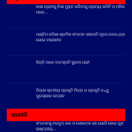
ଲସା ଗ୍ରାମକୁ ନିଶା ମୁକ୍ତ କରିବାକୁ ଗ୍ରାମ୍ୟ କମିଟି ଓ ମହିଳା
ମାନେ…
ପଶ୍ଚିମ ଓଡିଶା ଶ୍ରମିକ ସଂଗଠନ ସଭାପତି ରୂପେ ଗଜେନ୍ଦ୍ର
ଭୋଇ ମନୋନୀତ
ସିଡ୍‌ନି ଠାରେ ବାଚସ୍ପତି ସୁରମା ପାଢୀ
ଜିଲ୍ଲା ସ୍ତରୀୟ ପ୍ରକୃତି ମିତ୍ର ଓ ପ୍ରକୃତି ବନ୍ଧୁ
ପୁରସ୍କାର ଉତ୍ସବ
ରାଜନୀତି
ସଂଗଠନକୁ ମଜବୁତ୍ କର ଓ ଲୋକଙ୍କ ସହ ଯୋଡି ହୋଇ ରୁହ:
ରାଷ୍ଟ୍ରୀୟ…