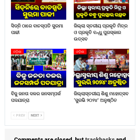
ସିଡ୍‌ନି ଠାରେ ବାଚସ୍ପତି ସୁରମା
ଜିଲ୍ଲା ସ୍ତରୀୟ ପ୍ରକୃତି ମିତ୍ର
ପାଢୀ
ଓ ପ୍ରକୃତି ବନ୍ଧୁ ପୁରସ୍କାର
ଉତ୍ସବ
ଓଡ଼ିଶା
ଓଡ଼ିଶା
ବିଜୁ ଜନତା ଦଳର ଜନସମ୍ପର୍କ
ଜିଲ୍ଲାସ୍ତରୀୟ ଶିଶୁ ମହୋତ୍ସବ
ପଦଯାତ୍ରା
‘ସୁରଭି ୨୦୨୪’ ଅନୁଷ୍ଠିତ
PREV
NEXT
Comments are closed, but
trackbacks
and