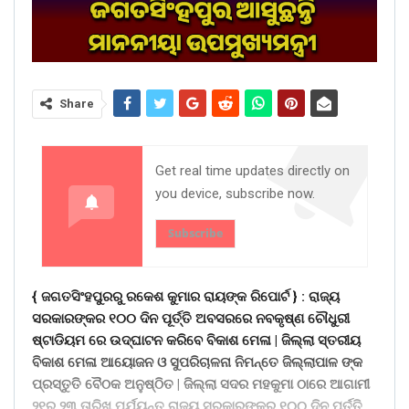
Share
Get real time updates directly on
you device, subscribe now.
Subscribe
{ ଜଗତସିଂହପୁରରୁ ରକେଶ କୁମାର ରାୟଙ୍କ ରିପୋର୍ଟ } :
ରାଜ୍ୟ
ସରକାରଙ୍କର ୧୦୦ ଦିନ ପୂର୍ତ୍ତି ଅବସରରେ ନବକୃଷ୍ଣ ଚୌଧୁରୀ
ଷ୍ଟାଡିୟମ ରେ ଉଦ୍ଘାଟନ କରିବେ ବିକାଶ ମେଳା | ଜିଲ୍ଲା ସ୍ତରୀୟ
ବିକାଶ ମେଳା ଆୟୋଜନ ଓ ସୁପରିଚାଳନା ନିମନ୍ତେ ଜିଲ୍ଲାପାଳ ଙ୍କ
ପ୍ରସ୍ତୁତି ବୈଠକ ଅନୁଷ୍ଠିତ | ଜିଲ୍ଲା ସଦର ମହକୁମା ଠାରେ ଆଗାମୀ
୨୧ରୁ ୨୩ ତାରିଖ ପର୍ଯ୍ୟନ୍ତ ରାଜ୍ୟ ସରକାରଙ୍କର ୧୦୦ ଦିନ ପୂର୍ତ୍ତି