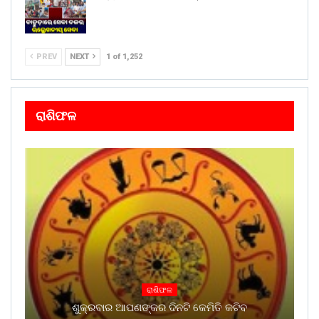
PREV
NEXT
1 of 1,252
ରାଶିଫଳ
ରାଶିଫଳ
ଶୁକ୍ରବାର ଆପଣଙ୍କର ଦିନଟି କେମିତି କଟିବ