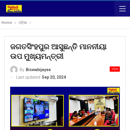
Home
ଓଡ଼ିଶା
ଜଗତସିଂହପୁର ଆସୁଛନ୍ତି ମାନନୀୟା
ଉପ ମୁଖ୍ୟମନ୍ତ୍ରୀ
ଓଡ଼ିଶା
By
Biswabijayee
Last updated
Sep 20, 2024