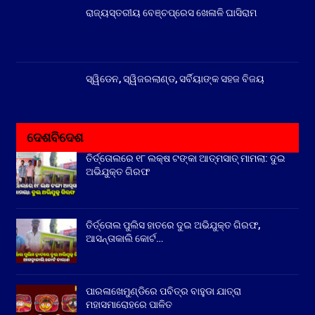
ରାଜ୍ୟସ୍ତରୀୟ ବେଞ୍ଚପ୍ରେସ ଖେଳାଳି ଘାସିରାମ
ସ୍ୱିଡେନ, ସ୍ୱିଜରଲାଣ୍ଡ, ସର୍ବିୟାଙ୍କ ସହଜ ବିଜୟ
ଦେଶବିଦେଶ
ତିର୍ତ୍ତୋଲରେ ୧୮ ଲକ୍ଷ ଟଙ୍କା ଆତ୍ମସାତ୍ ମାମଲା: ଦୁଇ
ଅଭିଯୁକ୍ତ ଗିରଫ
ତିର୍ତ୍ତୋଲ ପୁଲିସ ହାତରେ ଦୁଇ ଅଭିଯୁକ୍ତ ଗିରଫ,
ଆସନ୍ତାକାଲି କୋର୍ଟ…
ପାରଳାଖେମୁଣ୍ଡିରେ ପବିତ୍ର ବାହୁଡା ଯାତ୍ରା
ମହାସମାରୋହରେ ପାଳିତ