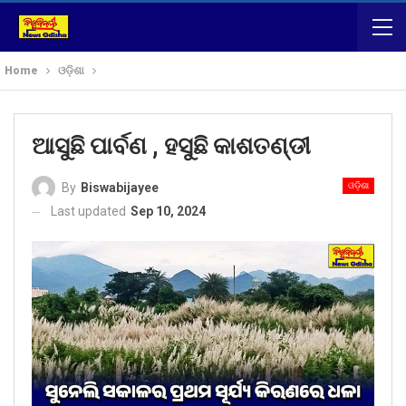
Home
ଓଡ଼ିଶା
ଆସୁଛି ପାର୍ବଣ , ହସୁଛି କାଶତଣ୍ଡୀ
ଓଡ଼ିଶା
By
Biswabijayee
Last updated
Sep 10, 2024