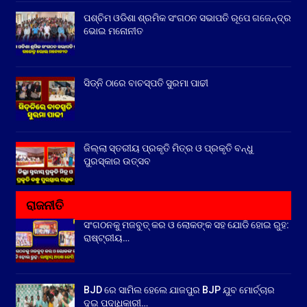
ପଶ୍ଚିମ ଓଡିଶା ଶ୍ରମିକ ସଂଗଠନ ସଭାପତି ରୂପେ ଗଜେନ୍ଦ୍ର
ଭୋଇ ମନୋନୀତ
ସିଡ୍‌ନି ଠାରେ ବାଚସ୍ପତି ସୁରମା ପାଢୀ
ଜିଲ୍ଲା ସ୍ତରୀୟ ପ୍ରକୃତି ମିତ୍ର ଓ ପ୍ରକୃତି ବନ୍ଧୁ
ପୁରସ୍କାର ଉତ୍ସବ
ରାଜନୀତି
ସଂଗଠନକୁ ମଜବୁତ୍ କର ଓ ଲୋକଙ୍କ ସହ ଯୋଡି ହୋଇ ରୁହ:
ରାଷ୍ଟ୍ରୀୟ…
BJD ରେ ସାମିଲ ହେଲେ ଯାଜପୁର BJP ଯୁବ ମୋର୍ଚ୍ଚାର
ଦୁଇ ପଦାଧିକାରୀ…