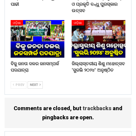
ପାଢୀ
ଓ ପ୍ରକୃତି ବନ୍ଧୁ ପୁରସ୍କାର
ଉତ୍ସବ
ଓଡ଼ିଶା
ଓଡ଼ିଶା
ବିଜୁ ଜନତା ଦଳର ଜନସମ୍ପର୍କ
ଜିଲ୍ଲାସ୍ତରୀୟ ଶିଶୁ ମହୋତ୍ସବ
ପଦଯାତ୍ରା
‘ସୁରଭି ୨୦୨୪’ ଅନୁଷ୍ଠିତ
PREV
NEXT
Comments are closed, but
trackbacks
and
pingbacks are open.