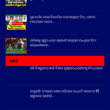
ପୁନଗର୍ଠନ ହେଲା ବିଜେଡିର ଗଣମାଧ୍ୟମ ଟିମ୍ : ମାନସ
ମଙ୍ଗରାଜ ହେଲେ…
ଓଡ଼ିଶାକୁ ସ୍ୱତନ୍ତ୍ର ଶ୍ରେଣୀ ରାଜ୍ୟର ମାନ୍ୟତା ଦିଅ :
ରାଜ୍ୟସଭାରେ…
ଖେଳ
ହକି ବିଶ୍ୱକପ୍ ପାଇଁ ବିହାର ମୁଖ୍ୟମନ୍ତ୍ରୀଙ୍କୁ ନିମନ୍ତ୍ରଣ
ବରୁଣସିଂ ପଂଚାୟତ ଖେଳ ପଡ଼ିଆର ଉନ୍ନତି କରଣ ଓ 5T
ସ୍କୁଲରେ କ୍ରୀଡ଼ା…