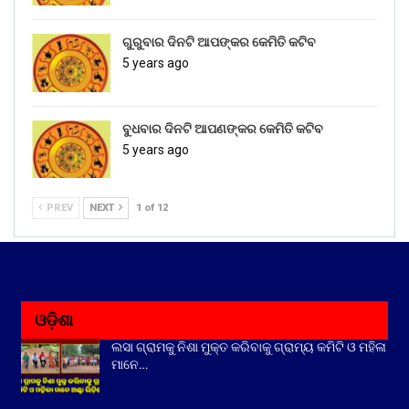
ଗୁରୁବାର ଦିନଟି ଆପଙ୍କର କେମିତି କଟିବ
5 years ago
ବୁଧବାର ଦିନଟି ଆପଣଙ୍କର କେମିତି କଟିବ
5 years ago
PREV
NEXT
1 of 12
ଓଡ଼ିଶା
ଲସା ଗ୍ରାମକୁ ନିଶା ମୁକ୍ତ କରିବାକୁ ଗ୍ରାମ୍ୟ କମିଟି ଓ ମହିଳା
ମାନେ…