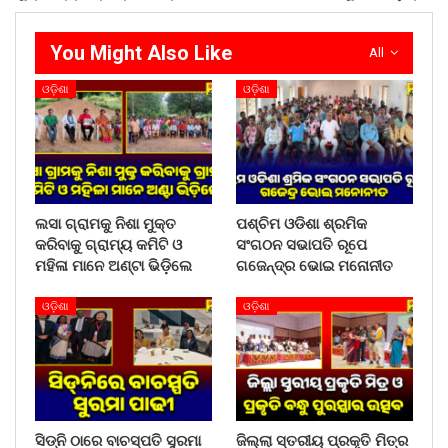
You Might Also Like
All
ଓଡ଼ିଶା
ଓଡ଼ିଶା
ଲସା ଗ୍ରାମକୁ ନିଶା ମୁକ୍ତ
ପଶ୍ଚିମ ଓଡିଶା ଶ୍ରମିକ
କରିବାକୁ ଗ୍ରାମ୍ୟ କମିଟି ଓ
ସଂଗଠନ ସଭାପତି ରୂପେ
ମହିଳା ମାନେ ଅଣ୍ଟା ଭିଡ଼ିଲେ
ଗଜେନ୍ଦ୍ର ଭୋଇ ମନୋନୀତ
ଓଡ଼ିଶା
ଓଡ଼ିଶା
ସିଡ୍‌ନି ଠାରେ ବାଚସ୍ପତି ସୁରମା
ଜିଲ୍ଲା ସ୍ତରୀୟ ପ୍ରକୃତି ମିତ୍ର