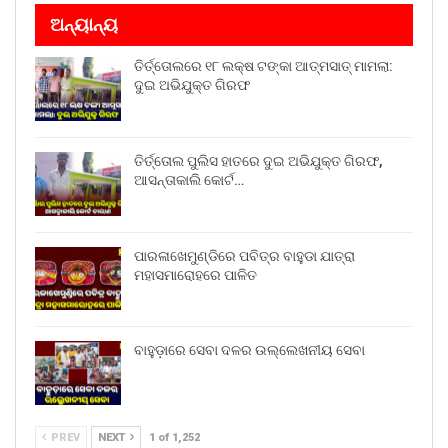
ଅନ୍ୟାନ୍ୟ
ତିର୍ତ୍ତୋଲରେ ୧୮ ଲକ୍ଷ ଟଙ୍କା ଆତ୍ମସାତ୍ ମାମଲା:
ଦୁଇ ଅଭିଯୁକ୍ତ ଗିରଫ
ତିର୍ତ୍ତୋଲ ପୁଲିସ ହାତରେ ଦୁଇ ଅଭିଯୁକ୍ତ ଗିରଫ,
ଆସନ୍ତାକାଲି କୋର୍ଟ…
ପାରଳାଖେମୁଣ୍ଡିରେ ପବିତ୍ର ବାହୁଡା ଯାତ୍ରା
ମହାସମାରୋହରେ ପାଳିତ
ବାହୁଡ଼ାରେ ସେବା ଦଳର ଉଲ୍ଲେଖନୀୟ ସେବା
PREV
NEXT
1 of 1,252