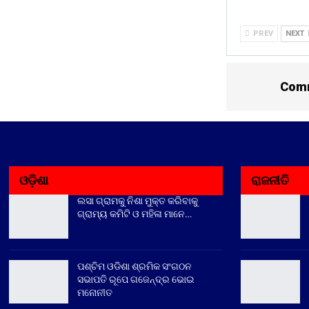
PREV
NEXT
Comm
ଓଡ଼ିଶା
ରାଜନୀତି
ଲସା ଗ୍ରାମକୁ ନିଶା ମୁକ୍ତ କରିବାକୁ
ଗ୍ରାମ୍ୟ କମିଟି ଓ ମହିଳା ମାନେ…
ପଶ୍ଚିମ ଓଡିଶା ଶ୍ରମିକ ସଂଗଠନ
ସଭାପତି ରୂପେ ଗଜେନ୍ଦ୍ର ଭୋଇ
ମନୋନୀତ