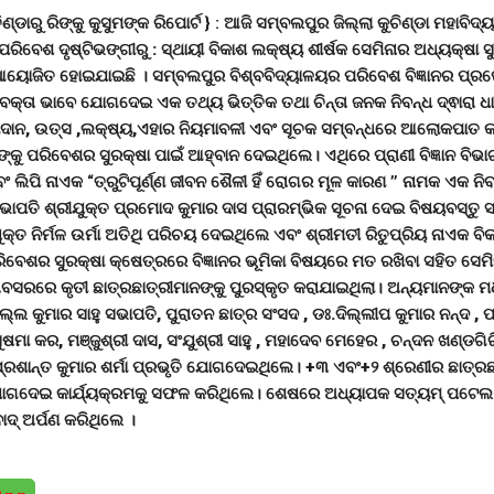
୍ଡାରୁ ରିଙ୍କୁ କୁସୁମଙ୍କ ରିପୋର୍ଟ } :
ଆଜି ସମ୍ବଲପୁର ଜିଲ୍ଲା କୁଚିଣ୍ଡା ମହାବିଦ୍ୟ
ବେଶ ଦୃଷ୍ଟିଭଙ୍ଗୀରୁ : ସ୍ଥାୟୀ ବିକାଶ ଲକ୍ଷ୍ୟ ଶୀର୍ଷକ ସେମିନାର ଅଧ୍ୟକ୍ଷା ସୁଚ
ୟୋଜିତ ହୋଇଯାଇଛି । ସମ୍ବଲପୁର ବିଶ୍ବବିଦ୍ୟାଳୟର ପରିବେଶ ବିଜ୍ଞାନର ପ୍
ବକ୍ତା ଭାବେ ଯୋଗଦେଇ ଏକ ତଥ୍ୟ ଭିତ୍ତିକ ତଥା ଚିନ୍ତା ଜନକ ନିବନ୍ଧ ଦ୍ଵାରା ଧ
ପାଦାନ, ଉତ୍ସ ,ଲକ୍ଷ୍ୟ,ଏହାର ନିୟମାବଳୀ ଏବଂ ସୂଚକ ସମ୍ବନ୍ଧରେ ଆଲୋକପାତ କ
ଙ୍କୁ ପରିବେଶର ସୁରକ୍ଷା ପାଇଁ ଆହ୍ବାନ ଦେଇଥିଲେ। ଏଥିରେ ପ୍ରାଣୀ ବିଜ୍ଞାନ ବିଭ
 ଲିପି ନାଏକ “ତ୍ରୁଟିପୂର୍ଣ୍ଣ ଜୀବନ ଶୈଳୀ ହିଁ ରୋଗର ମୂଳ କାରଣ ” ନାମକ ଏକ ନିବ
ାପତି ଶ୍ରୀଯୁକ୍ତ ପ୍ରମୋଦ କୁମାର ଦାସ ପ୍ରାରମ୍ଭିକ ସୂଚନା ଦେଇ ବିଷୟବସ୍ତୁ 
କ୍ତ ନିର୍ମଳ ଉର୍ମା ଅତିଥି ପରିଚୟ ଦେଇଥିଲେ ଏବଂ ଶ୍ରୀମତୀ ରିତୁପ୍ରିୟ ନାଏକ ବିକ
ବେଶର ସୁରକ୍ଷା କ୍ଷେତ୍ରରେ ବିଜ୍ଞାନର ଭୂମିକା ବିଷୟରେ ମତ ରଖିବା ସହିତ ସେମ
ବସରରେ କୃତୀ ଛାତ୍ରଛାତ୍ରୀମାନଙ୍କୁ ପୁରସ୍କୃତ କରାଯାଇଥିଲା। ଅନ୍ୟମାନଙ୍କ 
ଲ୍ଲ କୁମାର ସାହୁ ସଭାପତି, ପୁରାତନ ଛାତ୍ର ସଂସଦ , ଡଃ.ଦିଲ୍ଲୀପ କୁମାର ନନ୍ଦ , 
ୁଷମା କର, ମଞ୍ଜୁଶ୍ରୀ ଦାସ, ସଂଯୁଶ୍ରୀ ସାହୁ , ମହାଦେବ ମେହେର , ଚନ୍ଦନ ଖଣ୍ଡଗିରି
, ପ୍ରଶାନ୍ତ କୁମାର ଶର୍ମା ପ୍ରଭୃତି ଯୋଗଦେଇଥିଲେ। +୩ ଏବଂ+୨ ଶ୍ରେଣୀର ଛାତ୍ର
ୋଗଦେଇ କାର୍ଯ୍ୟକ୍ରମକୁ ସଫଳ କରିଥିଲେ। ଶେଷରେ ଅଧ୍ୟାପକ ସତ୍ୟମ୍ ପଟେଲ ର
ଦ୍ ଅର୍ପଣ କରିଥିଲେ ।