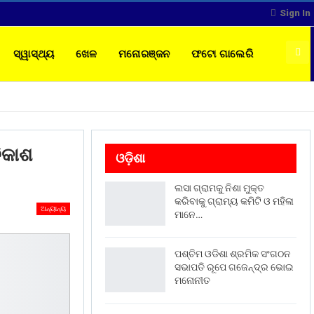
Sign In
ସ୍ୱାସ୍ଥ୍ୟ
ଖେଳ
ମନୋରଞ୍ଜନ
ଫଟୋ ଗାଲେରି
ିକାଶ
ଓଡ଼ିଶା
ଲସା ଗ୍ରାମକୁ ନିଶା ମୁକ୍ତ
କରିବାକୁ ଗ୍ରାମ୍ୟ କମିଟି ଓ ମହିଳା
ଅନ୍ୟାନ୍ୟ
ମାନେ…
ପଶ୍ଚିମ ଓଡିଶା ଶ୍ରମିକ ସଂଗଠନ
ସଭାପତି ରୂପେ ଗଜେନ୍ଦ୍ର ଭୋଇ
ମନୋନୀତ