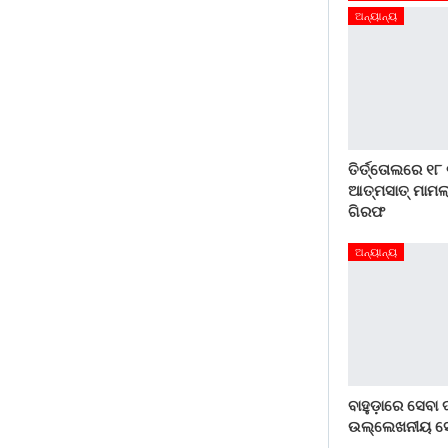
ଅନ୍ୟାନ୍ୟ
ତିର୍ତ୍ତୋଲରେ ୧୮
ଆତ୍ମସାତ୍ ମାମଲା
ଗିରଫ
ଅନ୍ୟାନ୍ୟ
ବାହୁଡ଼ାରେ ସେବା
ଉଲ୍ଲେଖନୀୟ ସ