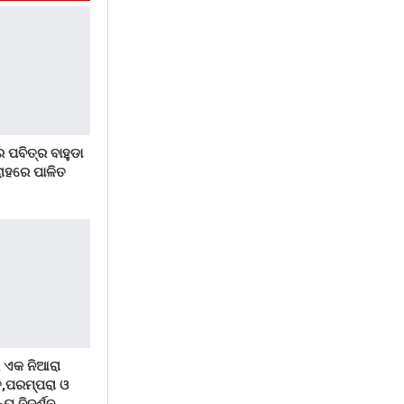
 ପବିତ୍ର ବାହୁଡା
ୋହରେ ପାଳିତ
 ଏକ ନିଆରା
ି,ପରମ୍ପରା ଓ