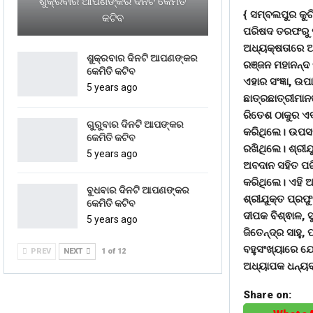
ଶୁକ୍ରବାର ଆପଣଙ୍କର ଦିନଟି କେମିତି
{ ସମ୍ବଲପୁର କୁଚିଣ
କଟିବ
ପରିଷଦ ତରଫରୁ ପରି
ଅଧ୍ୟକ୍ଷତାରେ ଆ
ଶୁକ୍ରବାର ଦିନଟି ଆପଣଙ୍କର
ରଞ୍ଜନ ମହାନନ୍ଦ 
କେମିତି କଟିବ
ଏହାର ସଂଜ୍ଞା, ଉ
5 years ago
ଛାତ୍ରଛାତ୍ରୀମାନ
ରିତେଶ ଠାକୁର ଏବଂ
ଗୁରୁବାର ଦିନଟି ଆପଙ୍କର
କରିଥିଲେ। ଉପସଭ
କେମିତି କଟିବ
ରଖିଥିଲେ। ଶ୍ରୀଯୁ
5 years ago
ଅବଦାନ ସହିତ ପରି
କରିଥିଲେ। ଏହି ଅ
ବୁଧବାର ଦିନଟି ଆପଣଙ୍କର
ଶ୍ରୀଯୁକ୍ତ ପ୍ରଫୁ
କେମିତି କଟିବ
ଦୀପକ ବିଶ୍ଵାଳ, ସ
5 years ago
ଜିତେନ୍ଦ୍ର ସାହୁ
ବହୁସଂଖ୍ୟାରେ ଯ
PREV
NEXT
1 of 12
ଅଧ୍ୟାପକ ଧନ୍ୟବା
Share on: