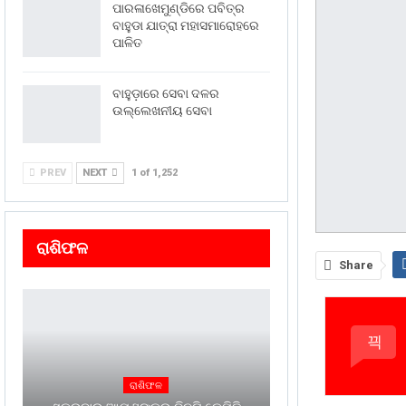
ପାରଳାଖେମୁଣ୍ଡିରେ ପବିତ୍ର
ବାହୁଡା ଯାତ୍ରା ମହାସମାରୋହରେ
ପାଳିତ
ବାହୁଡ଼ାରେ ସେବା ଦଳର
ଉଲ୍ଲେଖନୀୟ ସେବା
PREV
NEXT
1 of 1,252
ରାଶିଫଳ
Share
ରାଶିଫଳ