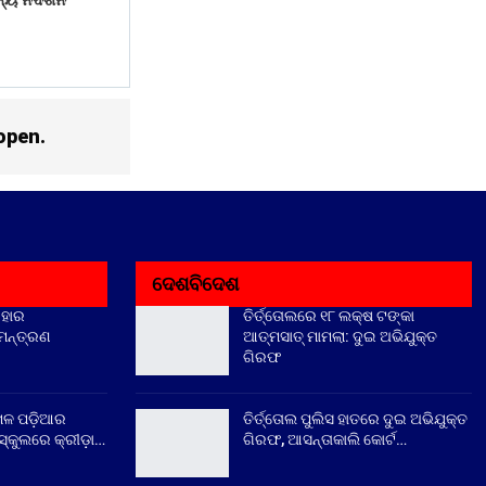
୍ୟ ନିଦର୍ଶନ
open.
ଦେଶବିଦେଶ
ିହାର
ତିର୍ତ୍ତୋଲରେ ୧୮ ଲକ୍ଷ ଟଙ୍କା
ିମନ୍ତ୍ରଣ
ଆତ୍ମସାତ୍ ମାମଲା: ଦୁଇ ଅଭିଯୁକ୍ତ
ଗିରଫ
େଳ ପଡ଼ିଆର
ତିର୍ତ୍ତୋଲ ପୁଲିସ ହାତରେ ଦୁଇ ଅଭିଯୁକ୍ତ
୍କୁଲରେ କ୍ରୀଡ଼ା…
ଗିରଫ, ଆସନ୍ତାକାଲି କୋର୍ଟ…