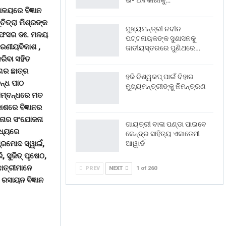
ଇ- ଅବକାରୀକୁ…
ାଳୟରେ ବିଜ୍ଞାନ
ିତ୍ରା ମିଶ୍ରଙ୍କ
ମୁଖ୍ୟମନ୍ତ୍ରୀ ନବୀନ
ରଫେସର ଡଃ. ମଳୟ
ପଟ୍ଟନାୟକଙ୍କ ସୁଶାସନକୁ
ାରଣୀୟବିକାଶ ,
ଜାତୀୟସ୍ତରରେ ପୁଣିଥରେ…
ରିବା ସହିତ
ାଗର ଛାତ୍ର
ହକି ବିଶ୍ୱକପ୍ ପାଇଁ ବିହାର
ନ୍ଧ ପାଠ
ମୁଖ୍ୟମନ୍ତ୍ରୀଙ୍କୁ ନିମନ୍ତ୍ରଣ
ସମ୍ବନ୍ଧରେ ମତ
ାଶରେ ବିଜ୍ଞାନର
ିନାର ସଂଯୋଜନା
ଗାୟତ୍ରୀ ବାଳା ପଣ୍ଡା ପାଇବେ
ମଧ୍ୟରେ
କେନ୍ଦ୍ର ସାହିତ୍ୟ ଏକାଡେମୀ
ପ୍ରମୋଦ ସ୍ୱାଇଁ,
ଆୱାର୍ଡ
, ସୁଜିତ୍ ପୃଷେଠ,
ଛାତ୍ରୀମାନେ
PREV
NEXT
1 of 260
ସାୟନ ବିଜ୍ଞାନ