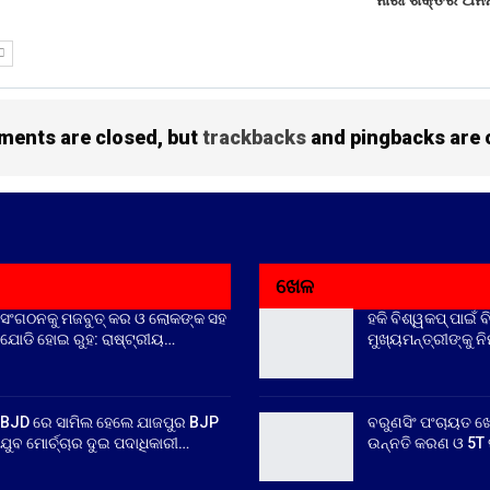
ନାରୀ ଶକ୍ତିର ଅନନ
ents are closed, but
trackbacks
and pingbacks are 
ଖେଳ
ସଂଗଠନକୁ ମଜବୁତ୍ କର ଓ ଲୋକଙ୍କ ସହ
ହକି ବିଶ୍ୱକପ୍ ପାଇଁ ବ
ଯୋଡି ହୋଇ ରୁହ: ରାଷ୍ଟ୍ରୀୟ…
ମୁଖ୍ୟମନ୍ତ୍ରୀଙ୍କୁ ନ
BJD ରେ ସାମିଲ ହେଲେ ଯାଜପୁର BJP
ବରୁଣସିଂ ପଂଚାୟତ ଖ
ଯୁବ ମୋର୍ଚ୍ଚାର ଦୁଇ ପଦାଧିକାରୀ…
ଉନ୍ନତି କରଣ ଓ 5T ସ