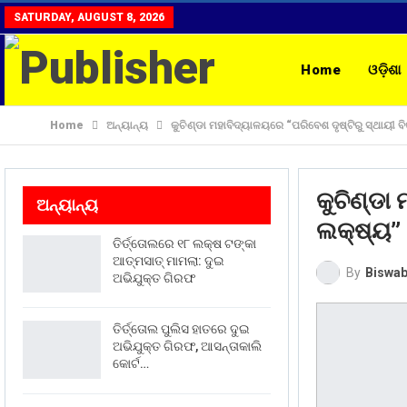
SATURDAY, AUGUST 8, 2026
Home
ଓଡ଼ିଶା
Home
ଅନ୍ୟାନ୍ୟ
କୁଚିଣ୍ଡା ମହାବିଦ୍ୟାଳୟରେ “ପରିବେଶ ଦୃଷ୍ଟିରୁ ସ୍ଥାୟୀ
ରାଶିଫଳ
CON
କୁଚିଣ୍ଡା
ଅନ୍ୟାନ୍ୟ
ଲକ୍ଷ୍ୟ”
ତିର୍ତ୍ତୋଲରେ ୧୮ ଲକ୍ଷ ଟଙ୍କା
ଆତ୍ମସାତ୍ ମାମଲା: ଦୁଇ
By
Biswab
ଅଭିଯୁକ୍ତ ଗିରଫ
ତିର୍ତ୍ତୋଲ ପୁଲିସ ହାତରେ ଦୁଇ
ଅଭିଯୁକ୍ତ ଗିରଫ, ଆସନ୍ତାକାଲି
କୋର୍ଟ…