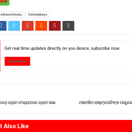
App
yeeNewsOdisha
OdishaNews
Get real time updates directly on you device, subscribe now.
Subscribe
େଇଗଡ଼ ଗ୍ରାମ ପଂଚାୟତରେ ଗ୍ରାମ ସଭା
ମହାମହିମ ରାଷ୍ଟ୍ରପତିଙ୍କ ମୟୂରଭଞ
t Also Like