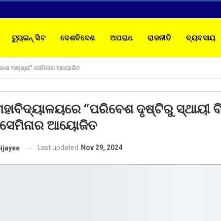
ଟ୍ୟୁଇନ୍ ସିଟ
ଦେଶବିଦେଶ
ଅପରାଧ
ରାଜନୀତି
ବ୍ୟବସାୟ
 ବିକାଶ ଲକ୍ଷ୍ୟ” ସେମିନାର ଆୟୋଜିତ
TACT
 ମହାବିଦ୍ୟାଳୟରେ “ପରିବେଶ ଦୃଷ୍ଟିରୁ ସ୍ଥାୟୀ ବ
 ସେମିନାର ଆୟୋଜିତ
Last updated
Nov 29, 2024
ijayee