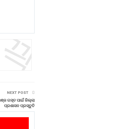
NEXT POST
୍ଜ ଗସ୍ତ ପାଇଁ ଜିଲ୍ଲା
ପ୍ରଶାସନ ପ୍ରସ୍ତୁତି