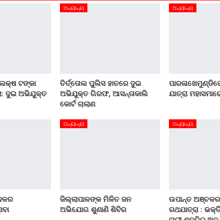
ଅନ୍ୟାନ୍ୟ
ଅନ୍ୟାନ୍ୟ
 ଲକ୍ଷ ଟଙ୍କା
ତିର୍ତ୍ତୋଲ ପୁଲିସ ହାତରେ ଦୁଇ
ପାରଳାଖେମୁଣ୍ଡିରେ
: ଦୁଇ ଅଭିଯୁକ୍ତ
ଅଭିଯୁକ୍ତ ଗିରଫ, ଆସନ୍ତାକାଲି
ଯାତ୍ରା ମହାସମାର
କୋର୍ଟ ଚାଲାଣ
ଅନ୍ୟାନ୍ୟ
ଅନ୍ୟାନ୍ୟ
 ଦଳର
ଜିଲ୍ଲାପାଳଙ୍କ ମିଳିତ ଜନ
ଉପାନ୍ତ ଅଞ୍ଚଳର
େବା
ଅଭିଯୋଗ ଶୁଣାଣି ଶିବିର
ରଥଯାତ୍ରା : ଭକ୍ତ