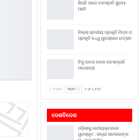
ସିଡ୍‌ନି ଠାରେ ବାଚସ୍ପତି ସୁରମା
ପାଢୀ
ଜିଲ୍ଲା ସ୍ତରୀୟ ପ୍ରକୃତି ମିତ୍ର ଓ
ପ୍ରକୃତି ବନ୍ଧୁ ପୁରସ୍କାର ଉତ୍ସବ
ବିଜୁ ଜନତା ଦଳର ଜନସମ୍ପର୍କ
ପଦଯାତ୍ରା
PREV
NEXT
1 of 1,413
ଦେଶବିଦେଶ
ଓଡ଼ିଶାକୁ ଜାତୀୟସ୍ତରରେ
ପୁରସ୍କୃତ : ରାଜ୍ୟ ସରକାରଙ୍କ