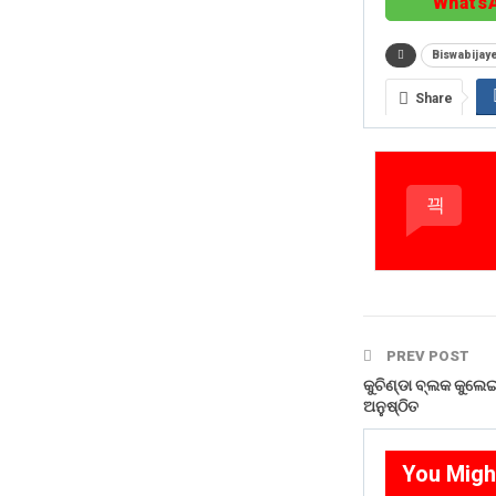
Whats
Biswabija
Share
PREV POST
କୁଚିଣ୍ଡା ବ୍ଲକ କୁଲ
ଅନୁଷ୍ଠିତ
You Migh