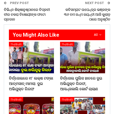
PREV POST
NEXT POST
ବିଭିନ୍ନ ଶିକ୍ଷାନୁଷ୍ଠାନରେ ବିପ୍ଳବୀ
କବିସମ୍ରାଟ ଉପେନ୍ଦ୍ର ଭଞ୍ଜଙ୍କ
ବୀର ଚକରା ବିଷୋୟୀଙ୍କ ଫଟୋ
୩୬ ତମ ଜନ୍ମ ଜୟନ୍ତୀ ଆଜି କୁଲାଡ଼
ପ୍ରଦାନ
ଠାରେ ଅନୁଷ୍ଠିତ
You Might Also Like
All
ଅନ୍ୟାନ୍ୟ
ଅନ୍ୟାନ୍ୟ
ତିର୍ତ୍ତୋଲରେ ୧୮ ଲକ୍ଷ ଟଙ୍କା
ତିର୍ତ୍ତୋଲ ପୁଲିସ ହାତରେ ଦୁଇ
ଆତ୍ମସାତ୍ ମାମଲା: ଦୁଇ
ଅଭିଯୁକ୍ତ ଗିରଫ,
ଅଭିଯୁକ୍ତ ଗିରଫ
ଆସନ୍ତାକାଲି କୋର୍ଟ ଚାଲାଣ
ଅନ୍ୟାନ୍ୟ
ଅନ୍ୟାନ୍ୟ