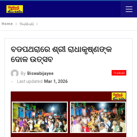
Home
ଅନ୍ୟାନ୍ୟ
ବଡପଥରାରେ ଶ୍ରୀ ରାଧାକୃଷ୍ଣଙ୍କ
ଦୋଳ ଉତ୍ସବ
ଅନ୍ୟାନ୍ୟ
By
Biswabijayee
Last updated
Mar 1, 2026