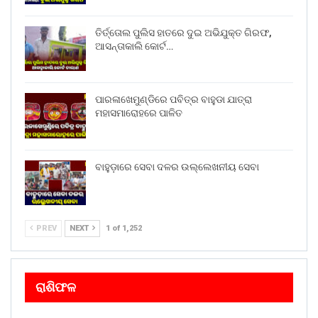
ତିର୍ତ୍ତୋଲ ପୁଲିସ ହାତରେ ଦୁଇ ଅଭିଯୁକ୍ତ ଗିରଫ,
ଆସନ୍ତାକାଲି କୋର୍ଟ…
ପାରଳାଖେମୁଣ୍ଡିରେ ପବିତ୍ର ବାହୁଡା ଯାତ୍ରା
ମହାସମାରୋହରେ ପାଳିତ
ବାହୁଡ଼ାରେ ସେବା ଦଳର ଉଲ୍ଲେଖନୀୟ ସେବା
PREV
NEXT
1 of 1,252
ରାଶିଫଳ