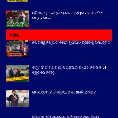
ଓଡ଼ିଶାକୁ ସ୍ୱତନ୍ତ୍ର ଶ୍ରେଣୀ ରାଜ୍ୟର ମାନ୍ୟତା ଦିଅ :
ରାଜ୍ୟସଭାରେ…
ଖେଳ
ହକି ବିଶ୍ୱକପ୍ ପାଇଁ ବିହାର ମୁଖ୍ୟମନ୍ତ୍ରୀଙ୍କୁ ନିମନ୍ତ୍ରଣ
ବରୁଣସିଂ ପଂଚାୟତ ଖେଳ ପଡ଼ିଆର ଉନ୍ନତି କରଣ ଓ 5T
ସ୍କୁଲରେ କ୍ରୀଡ଼ା…
ରାଜ୍ୟସ୍ତରୀୟ ବେଞ୍ଚପ୍ରେସ ଖେଳାଳି ଘାସିରାମ
ସ୍ୱିଡେନ, ସ୍ୱିଜରଲାଣ୍ଡ, ସର୍ବିୟାଙ୍କ ସହଜ ବିଜୟ