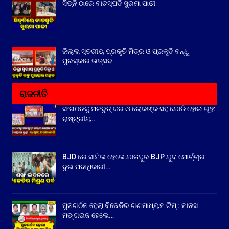
ସିଡ୍‌ନି ଠାରେ ବାଚସ୍ପତି ସୁରମା ପାଢୀ
ଜିଲ୍ଲା ସ୍ତରୀୟ ପ୍ରକୃତି ମିତ୍ର ଓ ପ୍ରକୃତି ବନ୍ଧୁ
ପୁରସ୍କାର ଉତ୍ସବ
ରାଜନୀତି
ସଂଗଠନକୁ ମଜବୁତ୍ କର ଓ ଲୋକଙ୍କ ସହ ଯୋଡି ହୋଇ ରୁହ:
ରାଷ୍ଟ୍ରୀୟ…
BJD ରେ ସାମିଲ ହେଲେ ଯାଜପୁର BJP ଯୁବ ମୋର୍ଚ୍ଚାର
ଦୁଇ ପଦାଧିକାରୀ…
ପୁନଗର୍ଠନ ହେଲା ବିଜେଡିର ଗଣମାଧ୍ୟମ ଟିମ୍ : ମାନସ
ମଙ୍ଗରାଜ ହେଲେ…