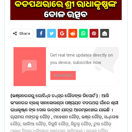
Share
Get real time updates directly on
you device, subscribe now.
Subscribe
{
ଭଞ୍ଜନଗରରୁ ଗୋବିନ୍ଦ ଚନ୍ଦ୍ର ଗୌଡଙ୍କ ରିପୋର୍ଟ
} : ଆଜି
ଭଂଜନଗର ବ୍ଲକ୍ ସାନକୋଦଣ୍ଡା ପଞ୍ଚାୟତ ବଡପଥରା ଗାଁରେ ଶ୍ରୀ
ରାଧାକୃଷ୍ଣ ଙ୍କ ଦୋଳ ଉତ୍ସବ ଯାତ୍ରା ଆରମ୍ଭହୋଇ ଯାଇଛି ।
ଗ୍ରାମର ମଙ୍ଗଳୁ ଗୌଡ଼ , ମହେଶନ ଗୌଡ଼, ଭଞ୍ଜ ଗୌଡ଼, ସନ୍ତୋଷ
ଗୌଡ଼, କାଳିଆ ଗୌଡ଼, ବିଜୁଳି ଗୌଡ଼, ଜିତୁନୁ ଗୌଡ଼, ଟୁନା ଗୌଡ଼
ଠାକୁର ବିମାନ ଧରିବାରେ ସହଯୋଗ କରିଥିଲେ। କରୁଣା ଗୌଡ଼,