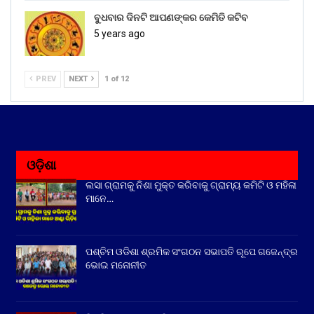
ବୁଧବାର ଦିନଟି ଆପଣଙ୍କର କେମିତି କଟିବ
5 years ago
PREV
NEXT
1 of 12
ଓଡ଼ିଶା
ଲସା ଗ୍ରାମକୁ ନିଶା ମୁକ୍ତ କରିବାକୁ ଗ୍ରାମ୍ୟ କମିଟି ଓ ମହିଳା
ମାନେ…
ପଶ୍ଚିମ ଓଡିଶା ଶ୍ରମିକ ସଂଗଠନ ସଭାପତି ରୂପେ ଗଜେନ୍ଦ୍ର
ଭୋଇ ମନୋନୀତ