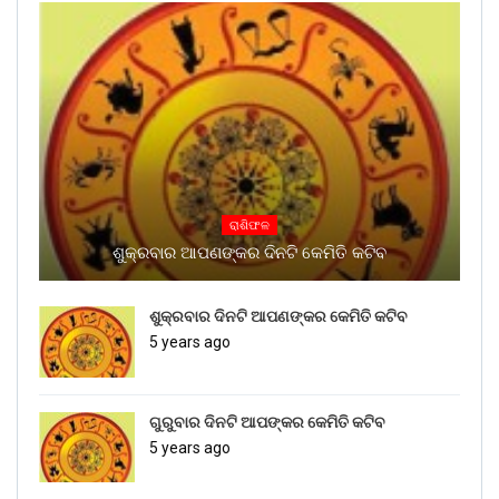
ରାଶିଫଳ
ଶୁକ୍ରବାର ଆପଣଙ୍କର ଦିନଟି କେମିତି କଟିବ
ଶୁକ୍ରବାର ଦିନଟି ଆପଣଙ୍କର କେମିତି କଟିବ
5 years ago
ଗୁରୁବାର ଦିନଟି ଆପଙ୍କର କେମିତି କଟିବ
5 years ago