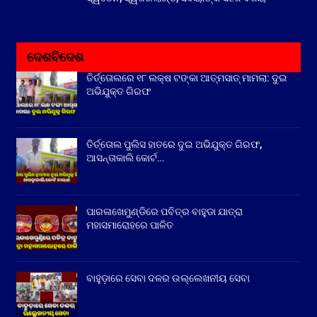
ଦେଶବିଦେଶ
ତିର୍ତ୍ତୋଲରେ ୧୮ ଲକ୍ଷ ଟଙ୍କା ଆତ୍ମସାତ୍ ମାମଲା: ଦୁଇ
ଅଭିଯୁକ୍ତ ଗିରଫ
ତିର୍ତ୍ତୋଲ ପୁଲିସ ହାତରେ ଦୁଇ ଅଭିଯୁକ୍ତ ଗିରଫ,
ଆସନ୍ତାକାଲି କୋର୍ଟ…
ପାରଳାଖେମୁଣ୍ଡିରେ ପବିତ୍ର ବାହୁଡା ଯାତ୍ରା
ମହାସମାରୋହରେ ପାଳିତ
ବାହୁଡ଼ାରେ ସେବା ଦଳର ଉଲ୍ଲେଖନୀୟ ସେବା