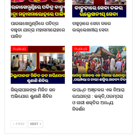
ପାରଳାଖେମୁଣ୍ଡିରେ ପବିତ୍ର
ବାହୁଡ଼ାରେ ସେବା ଦଳର
ବାହୁଡା ଯାତ୍ରା ମହାସମାରୋହରେ
ଉଲ୍ଲେଖନୀୟ ସେବା
ପାଳିତ
ଅନ୍ୟାନ୍ୟ
ଅନ୍ୟାନ୍ୟ
ଜିଲ୍ଲାପାଳଙ୍କ ମିଳିତ ଜନ
ଉପାନ୍ତ ଅଞ୍ଚଳର ଏକ ନିଆରା
ଅଭିଯୋଗ ଶୁଣାଣି ଶିବିର
ରଥଯାତ୍ରା : ଭକ୍ତି,ପରମ୍ପରା
ଓ ନାରୀ ଶକ୍ତିର ଅନନ୍ୟ
ନିଦର୍ଶନ
PREV
NEXT