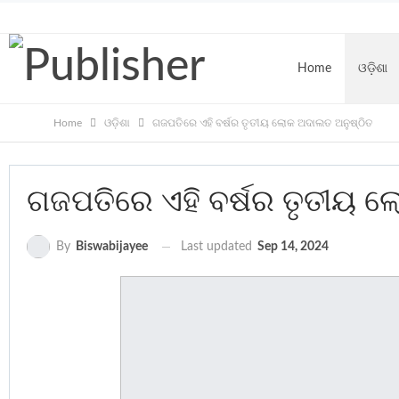
Thursday, August 6, 2026
Home
ଓଡ଼ିଶା
Home
ଓଡ଼ିଶା
ଗଜପତିରେ ଏହି ବର୍ଷର ତୃତୀୟ ଲୋକ ଅଦାଲତ ଅନୁଷ୍ଠିତ
CONTACT
ଗଜପତିରେ ଏହି ବର୍ଷର ତୃତୀୟ 
Last updated
Sep 14, 2024
By
Biswabijayee