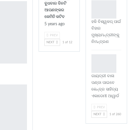
ବୁଧବାର ଦିନଟି
ଆପଣଙ୍କର
କେମିତି କଟିବ
ହକି ବିଶ୍ୱକପ୍ ପାଇଁ
5 years ago
ବିହାର
ମୁଖ୍ୟମନ୍ତ୍ରୀଙ୍କୁ
PREV
ନିମନ୍ତ୍ରଣ
NEXT
1 of 12
ଗାୟତ୍ରୀ ବାଳା
ପଣ୍ଡା ପାଇବେ
କେନ୍ଦ୍ର ସାହିତ୍ୟ
ଏକାଡେମୀ ଆୱାର୍ଡ
PREV
NEXT
1 of 260