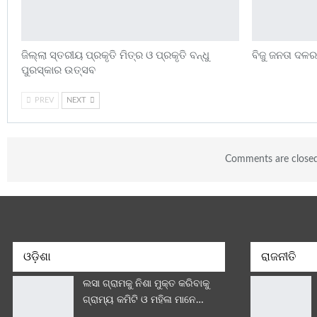
ଜିଲ୍ଲା ସ୍ତରୀୟ ପ୍ରକୃତି ମିତ୍ର ଓ ପ୍ରକୃତି ବନ୍ଧୁ
ବିଜୁ ଜନତା ଦଳର
ପୁରସ୍କାର ଉତ୍ସବ
PREV
NEXT
Comments are close
ଓଡ଼ିଶା
ରାଜନୀତି
ଲସା ଗ୍ରାମକୁ ନିଶା ମୁକ୍ତ କରିବାକୁ
ଗ୍ରାମ୍ୟ କମିଟି ଓ ମହିଳା ମାନେ…