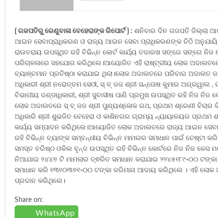
{ ଗଜପତିରୁ ରେଣୁବାଳା ବେହେରାଙ୍କ ରିପୋର୍ଟ } :
ଶନିବାର ଦିନ ଗଜପତି ଜିଲ୍ଲା 
ଆଇନ ସେବାପ୍ରାଧିକରଣ ଓ ରାଜ୍ୟ ଆଇନ ସେବା ପ୍ରାଧିକରଣଙ୍କ ଚିଠି ଅନୁଯାୟ
ରାଉତରାୟ ଉପସ୍ଥିତ ରହି ବିଭିନ୍ନ କୋର୍ଟ କାର୍ଯ୍ୟ ତଦାରଖ ସଙ୍ଗେ ସଙ୍ଗେ ନିଜ କ
ପରିଚାଳନାରେ ସହଯୋଗ କରିଥିଲେ।ଆୟୋଜିତ ଏହି ରାଷ୍ଟ୍ରୀୟ ଲୋକ ଅଦାଲତରେ ବିଭ
ବ୍ୟାଞ୍ଚମାନ ପ୍ରତିଷ୍ଠା କରାଯାଇ ଥିଲା।ଲୋକ ଅଦାଲତରେ ପରିବାର ଅଦାଲତ ଜଜ ଶ
ଅଧିକାରୀ ଶ୍ରୀ ନରୋତ୍ତମ ସେଠୀ, ସ୍ ବ୍ ଜଜ ଶ୍ରୀ ସନ୍ତୋଷ କୁମାର ଅଗ୍ରୱାଲ , 
ବିଭାଗୀୟ ଦଣ୍ଡାଧିକାରୀ, ଶ୍ରୀ ସୁବାସୀଷ ପାଣି ପ୍ରମୁଖ ଉପସ୍ଥିତ ରହି ନିଜ ନି
ଲୋକ ଅଦାଲତରେ ସ୍ ବ୍ ଜଜ ଶ୍ରୀ ପୁଣ୍ୟଶ୍ଳୋକ ରଥ, ପ୍ରଥମ ଶ୍ରେଣୀ ବିଚାର ବି
ଅଧିକାରି ଶ୍ରୀ ଶୁଭଜିତ ବେହେରା ଓ କାଶିନଗର ଗ୍ରାମ୍ୟ ନ୍ୟାୟାଳୟର ପ୍ରଥମ ଶ୍ରେ
କାର୍ଯ୍ୟ ସମ୍ପାଦନ କରିଥିଲେ।ଆୟୋଜିତ ଲୋକ ଅଦାଲତରେ ରାଜ୍ୟ ଆଇନ ସେବା ପ୍ର
ରହି ବିଭିନ୍ନ ବ୍ୟାଙ୍କ ସମ୍ବନ୍ଧୀୟ ବିଭିନ୍ନ ମାମଲର ସମାଧାନ ପାଇଁ ଚେଷ୍ଟା
ସମସ୍ତ ବରିଷ୍ଠ ଓକିଲ ବୃନ୍ଦ ଉପସ୍ଥିତ ରହି ବିଭିନ୍ନ କୋର୍ଟରେ ନିଜ ନିଜ କ
ନିଆଯାଇ ୨୪୪୭ ଟି ମାମଲାର ତ୍ଵରିତ ସମାଧାନ କରାଯାଇ ୨୨୪୫୧୮୯॰୦୦ ଟଙ୍କା 
ସମାଧାନ କରି ୧୩୧୦୩୭୧॰୦୦ ଟଙ୍କା ଜରିମାନା ଆଦାୟ କରିଥିଲେ । ଏହି ଲୋକ ଅଦ
ପ୍ରଦାନ କରିଥିଲେ।
Share on:
WhatsApp