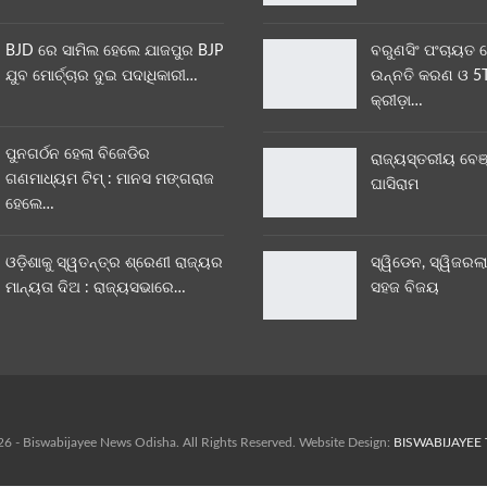
BJD ରେ ସାମିଲ ହେଲେ ଯାଜପୁର BJP
ବରୁଣସିଂ ପଂଚାୟତ 
ଯୁବ ମୋର୍ଚ୍ଚାର ଦୁଇ ପଦାଧିକାରୀ…
ଉନ୍ନତି କରଣ ଓ 5T
କ୍ରୀଡ଼ା…
ପୁନଗର୍ଠନ ହେଲା ବିଜେଡିର
ରାଜ୍ୟସ୍ତରୀୟ ବେଞ
ଗଣମାଧ୍ୟମ ଟିମ୍ : ମାନସ ମଙ୍ଗରାଜ
ଘାସିରାମ
ହେଲେ…
ଓଡ଼ିଶାକୁ ସ୍ୱତନ୍ତ୍ର ଶ୍ରେଣୀ ରାଜ୍ୟର
ସ୍ୱିଡେନ, ସ୍ୱିଜରଲା
ମାନ୍ୟତା ଦିଅ : ରାଜ୍ୟସଭାରେ…
ସହଜ ବିଜୟ
6 - Biswabijayee News Odisha. All Rights Reserved.
Website Design:
BISWABIJAYEE