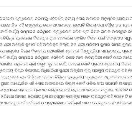
ଆଇନସେବା ପ୍ରାଧିକରଣ ତରଫରୁ ଏହିବର୍ଷର ତୃତୀୟ ଲୋକ ଅଦାଲତ ଅନୁଷ୍ଠିତ ହୋଇଯାଇ
ି ଆୟୋଜିତ ଏହି ରାଷ୍ଟ୍ରୀୟ ଲୋକ ଅଦାଲତରେ ଗଜପତି ଜିଲ୍ଲା ତଥା ଦୌରା ଜଜ ଶ୍ରୀ 
ୋର୍ଟ କାର୍ଯ୍ୟ ସମ୍ପାଦନ କରିଥିଲେ।ପ୍ରାଧିକରଣ ସଚିବ ଶ୍ରୀ ବିମଳ ରାଉଳ ଉପସ୍ଥିତ ରହି 
ିନ୍ନ ପ୍ରକାରର ବିଚାରଧିନ ଥିବା ମାମଲରେ ତ୍ଵରିତ ବିଚାର ପାଇଁ ପଦକ୍ଷେପ ସ୍ୱରୂପ
୍ରୀ ଅଶୋକ କୁମାର ପହି ଅତିରିକ୍ତ ଜିଲ୍ଲା ଜଜ ଶ୍ରୀ ପ୍ରଦୀପ କୁମାର ସାମଲ,ମୁଖ୍ୟ
ଉପ ଖଣ୍ଡୀୟ ବିଚାର ବିଭାଗୀୟ ଅଧିକାରିଣୀ ଶ୍ରୀମତୀ ବିଷ୍ଣୁପ୍ରିୟା ସାମନ୍ତରାୟ, ପ୍ରଥ
ଜ କୋର୍ଟ କାର୍ଯ୍ୟ ସମ୍ପାଦନ କରିଥିଲେ।ସେହିପରି ଭାବେ ଆର ଉଦୟଗିରୀ କୋର୍ଟ ଠାରେ ଆୟ
ଭାଗୀୟ ଅଧିକାରୀ ଶ୍ରୀ ତରୁଣ କୁମାର ସେଠି, ମୋହନା କୋର୍ଟ ପ୍ରଥମ ଶ୍ରେଣୀୟ ବିଚାର
ଣୀୟ ବିଚାର ବିଭାଗୀୟ ଅଧିକାରିଣୀ ସୁଶ୍ରୀ ଅଙ୍କିତା ଗୁରୁ ପ୍ରମୁଖ ଉପସ୍ଥିତ ରହି ନି
ାଧିକରଣଙ୍କ ନିର୍ଦ୍ଦେଶ କ୍ରମେ ବିଭିନ୍ନ ରାଷ୍ଟ୍ରୀୟ ବ୍ୟାଙ୍କର ଅଧିକାରୀମାନେ ମ
 କରି ଥିଲେ।ଆୟୋଜିତ ଏହି ଲୋକ ଅଦାଲତରେ ଜିଲ୍ଲା କୋର୍ଟ ଓକିଲ ସଂଘ ସଭାପତି ଓ ସମ
େସ ମକଦ୍ଦମାରେ ସହଯୋଗ ପ୍ରଦାନ କରିଥିଲେ।ଏହି ଲୋକ ଅଦାଲତରେ ସମୁଦାୟ ୨୬୬୭ଟି କେ
ଜରିମାନା ଆଦାୟ କରଯାଇଥିଲା।ଉପସ୍ଥିତ ବ୍ୟାଙ୍କ ମାନେ ଉପସ୍ଥିତ ରହି ୧୦୬୨ ଟି କେ
ାଲତକୁ କୋର୍ଟ କର୍ମଚାରୀ ଓ ପ୍ରାଧିକରଣର କର୍ମଚାରୀ ମାନେ ଉପସ୍ଥିତ ରହି ପରିଚାଳ