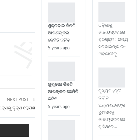
ଓଡ଼ିଶାକୁ
ଶୁକ୍ରବାର ଦିନଟି
ଜାତୀୟସ୍ତରରେ
ଆପଣଙ୍କର
ପୁରସ୍କୃତ : ରାଜ୍ୟ
କେମିତି କଟିବ
ସରକାରଙ୍କ ଇ-
5 years ago
ଅବକାରୀକୁ…
ଗୁରୁବାର ଦିନଟି
ମୁଖ୍ୟମନ୍ତ୍ରୀ
ଆପଙ୍କର କେମିତି
ନବୀନ
କଟିବ
NEXT POST
ପଟ୍ଟନାୟକଙ୍କ
5 years ago
ପକ୍ଷରୁ ବୃକ୍ଷ ରୋପଣ
ସୁଶାସନକୁ
ଜାତୀୟସ୍ତରରେ
ପୁଣିଥରେ…