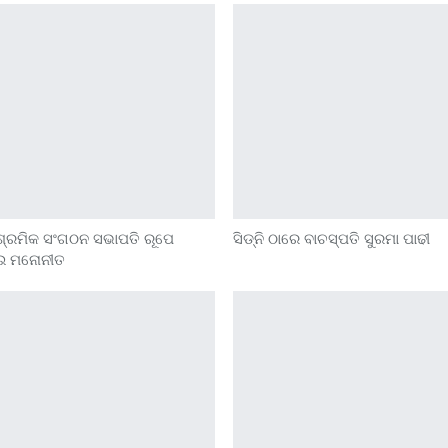
 ଶ୍ରମିକ ସଂଗଠନ ସଭାପତି ରୂପେ
ସିଡ୍‌ନି ଠାରେ ବାଚସ୍ପତି ସୁରମା ପାଢୀ
ଇ ମନୋନୀତ