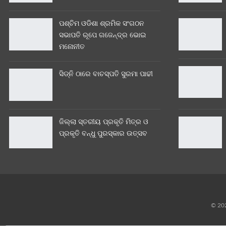
ପଶ୍ଚିମ ଓଡିଶା ଶ୍ରମିକ ସଂଗଠନ
ସଭାପତି ରୂପେ ଗଜେନ୍ଦ୍ର ଭୋଇ
ମନୋନୀତ
ସିଡ୍‌ନି ଠାରେ ବାଚସ୍ପତି ସୁରମା ପାଢୀ
ଜିଲ୍ଲା ସ୍ତରୀୟ ପ୍ରକୃତି ମିତ୍ର ଓ
ପ୍ରକୃତି ବନ୍ଧୁ ପୁରସ୍କାର ଉତ୍ସବ
© 202