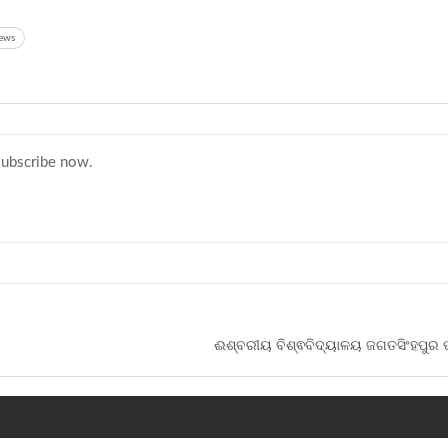
ews
 subscribe now.
ଈଶ୍ବରୀୟ ବିଶ୍ଵବିଦ୍ୟାଳୟ ଜଗତସିଂହପୁର 