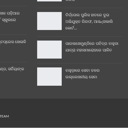
ଖେଳ ପଡ଼ିଆର
ତିର୍ତ୍ତୋଲ ପୁଲିସ ହାତରେ ଦୁଇ
 ସ୍କୁଲରେ
ଅଭିଯୁକ୍ତ ଗିରଫ, ଆସନ୍ତାକାଲି
କୋର୍ଟ…
୍ଚପ୍ରେସ ଖେଳାଳି
ପାରଳାଖେମୁଣ୍ଡିରେ ପବିତ୍ର ବାହୁଡା
ଯାତ୍ରା ମହାସମାରୋହରେ ପାଳିତ
ଣ୍ଡ, ସର୍ବିୟାଙ୍କ
ବାହୁଡ଼ାରେ ସେବା ଦଳର
ଉଲ୍ଲେଖନୀୟ ସେବା
 TEAM