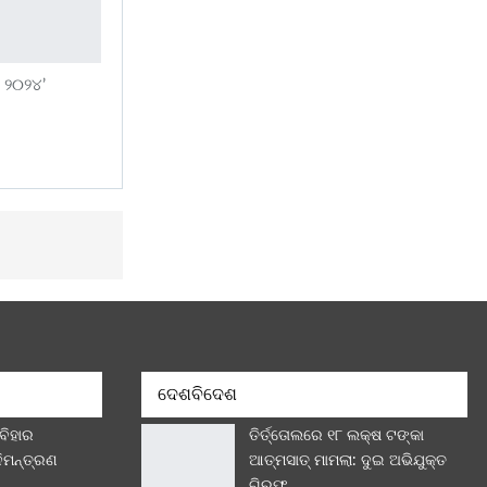
ି ୨୦୨୪’
ଦେଶବିଦେଶ
 ବିହାର
ତିର୍ତ୍ତୋଲରେ ୧୮ ଲକ୍ଷ ଟଙ୍କା
ନିମନ୍ତ୍ରଣ
ଆତ୍ମସାତ୍ ମାମଲା: ଦୁଇ ଅଭିଯୁକ୍ତ
ଗିରଫ