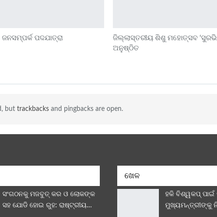
 ଜନସମ୍ପର୍କ ପଦଯାତ୍ରା
ଜିଲ୍ଲାସ୍ତରୀୟ ଶିଶୁ ମହୋତ୍ସବ ‘ସୁରଭ
ଅନୁଷ୍ଠିତ
d, but
trackbacks
and pingbacks are open.
ଖେଳ
ସଂଗଠନକୁ ମଜବୁତ୍ କର ଓ ଲୋକଙ୍କ
ହକି ବିଶ୍ୱକପ୍ ପାଇଁ
ସହ ଯୋଡି ହୋଇ ରୁହ: ରାଷ୍ଟ୍ରୀୟ…
ମୁଖ୍ୟମନ୍ତ୍ରୀଙ୍କୁ 