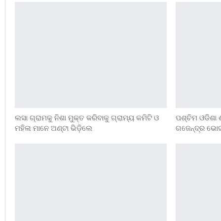
ଲସା ଗ୍ରାମକୁ ନିଶା ମୁକ୍ତ କରିବାକୁ ଗ୍ରାମ୍ୟ କମିଟି ଓ
ପଶ୍ଚିମ ଓଡିଶା
ମହିଳା ମାନେ ଅଣ୍ଟା ଭିଡ଼ିଲେ
ଗଜେନ୍ଦ୍ର ଭୋ