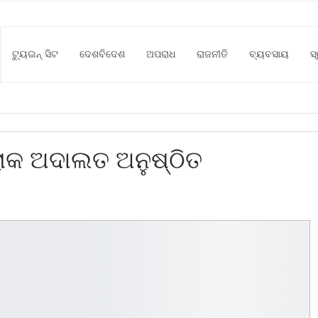
ଟ୍ୟୁଇନ୍ ସିଟ
ଦେଶବିଦେଶ
ଅପରାଧ
ରାଜନୀତି
ବ୍ୟବସାୟ
ସ
ଲୋକ ଅଦାଲତ ଅନୁଷ୍ଠିତ