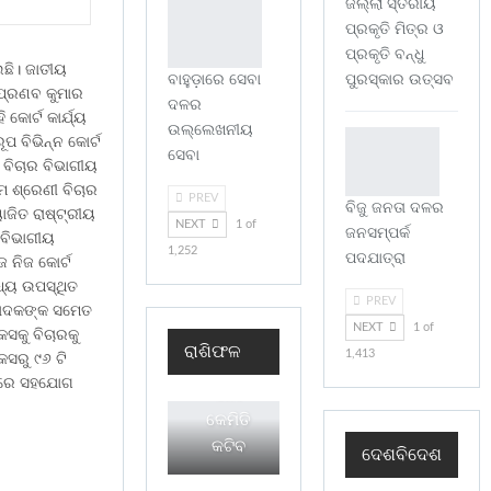
ଜିଲ୍ଲା ସ୍ତରୀୟ
ପ୍ରକୃତି ମିତ୍ର ଓ
ପ୍ରକୃତି ବନ୍ଧୁ
ଛି। ଜାତୀୟ
ବାହୁଡ଼ାରେ ସେବା
ପୁରସ୍କାର ଉତ୍ସବ
ପ୍ରଣବ କୁମାର
ଦଳର
କୋର୍ଟ କାର୍ଯ୍ୟ
ଉଲ୍ଲେଖନୀୟ
 ବିଭିନ୍ନ କୋର୍ଟ
ସେବା
 ବିଚାର ବିଭାଗୀୟ
ମ ଶ୍ରେଣୀ ବିଚାର
PREV
ବିଜୁ ଜନତା ଦଳର
ୋଜିତ ରାଷ୍ଟ୍ରୀୟ
NEXT
1 of
ଜନସମ୍ପର୍କ
 ବିଭାଗୀୟ
1,252
ପଦଯାତ୍ରା
ଜ ନିଜ କୋର୍ଟ
ଧ୍ୟ ଉପସ୍ଥିତ
PREV
୍ପାଦକଙ୍କ ସମେତ
NEXT
1 of
ସକୁ ବିଚାରକୁ
ଶୁକ୍ରବାର
ରାଶିଫଳ
1,413
ସରୁ ୯୬ ଟି
ଆପଣଙ୍କର
ନାରେ ସହଯୋଗ
ଦିନଟି
କେମିତି
କଟିବ
ଦେଶବିଦେଶ