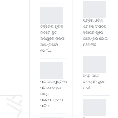
ପଶ୍ଚିମ ଓଡିଶା
ତିର୍ତ୍ତୋଲ ପୁଲିସ
ଶ୍ରମିକ ସଂଗଠନ
ହାତରେ ଦୁଇ
ସଭାପତି ରୂପେ
ଅଭିଯୁକ୍ତ ଗିରଫ,
ଗଜେନ୍ଦ୍ର ଭୋଇ
ଆସନ୍ତାକାଲି
ମନୋନୀତ
କୋର୍ଟ…
ସିଡ୍‌ନି ଠାରେ
ପାରଳାଖେମୁଣ୍ଡିରେ
ବାଚସ୍ପତି ସୁରମା
ପବିତ୍ର ବାହୁଡା
ପାଢୀ
ଯାତ୍ରା
ମହାସମାରୋହରେ
ପାଳିତ