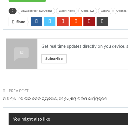
BiswabijayeeNewsOdisha
Latest News
OdiaNews
Odisha
OdishaN
Share
Get real time updates directly on you device,
Subscribe
PREV POST
ମାଛ ଚାଷ ଏକ ଲାଭ ଜନକ ବ୍ୟବସାୟ ସମ୍ବନ୍ଧୀୟ ତାଲିମ କାର୍ଯ୍ୟକ୍ରମ
You might also like