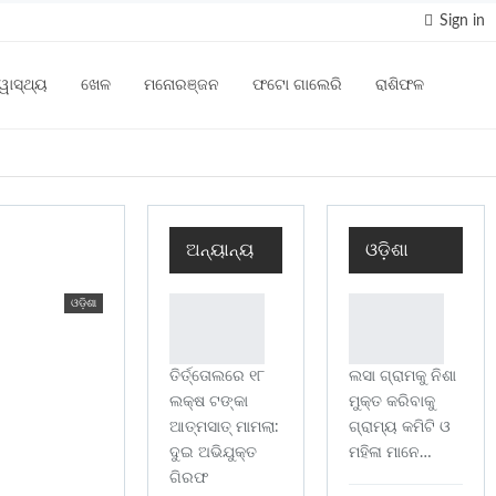
Sign in
୍ୱାସ୍ଥ୍ୟ
ଖେଳ
ମନୋରଞ୍ଜନ
ଫଟୋ ଗାଲେରି
ରାଶିଫଳ
ଅନ୍ୟାନ୍ୟ
ଓଡ଼ିଶା
ଓଡ଼ିଶା
ତିର୍ତ୍ତୋଲରେ ୧୮
ଲସା ଗ୍ରାମକୁ ନିଶା
ଲକ୍ଷ ଟଙ୍କା
ମୁକ୍ତ କରିବାକୁ
ଆତ୍ମସାତ୍ ମାମଲା:
ଗ୍ରାମ୍ୟ କମିଟି ଓ
ଦୁଇ ଅଭିଯୁକ୍ତ
ମହିଳା ମାନେ…
ଗିରଫ